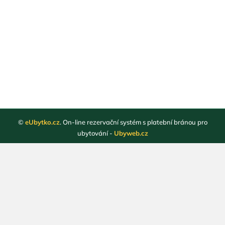
©
eUbytko.cz
. On-line rezervační systém s platební bránou pro
ubytování -
Ubyweb.cz
Registrace ubytovatelů
Webové stránky ubytování
Magazín
Obchodní podmínky
Ochrana osobních údajů
Kontakt