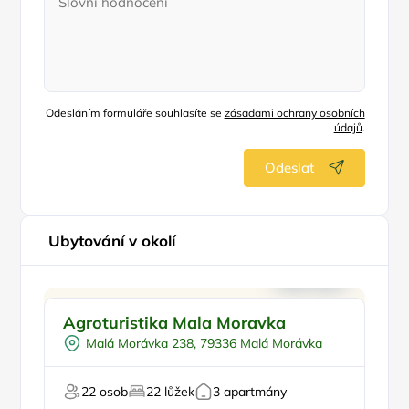
Odesláním formuláře souhlasíte se
zásadami ochrany osobních
údajů
.
Odeslat
Ubytování v okolí
Vyjížďky na koních
Pr
Agroturistika Mala Moravka
C
Návštěva farmy
Malá Morávka 238, 79336 Malá Morávka
Pro cyklisty
Pro milovníky přírody
22 osob
22 lůžek
3 apartmány
Pro hosty s omezením