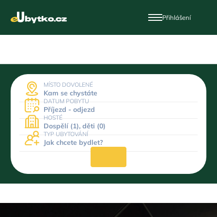
Přihlášení
MÍSTO DOVOLENÉ
Kam se chystáte
DATUM POBYTU
Příjezd - odjezd
HOSTÉ
Dospělí (1), děti (0)
TYP UBYTOVÁNÍ
Jak chcete bydlet?