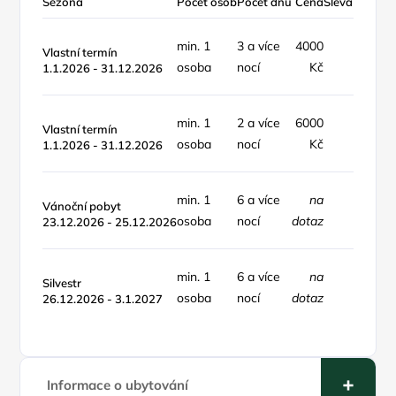
Sezóna
Počet osob
Počet dnů
Cena
Sleva %
Typ c
min. 1
3 a více
4000
objek
Vlastní termín
osoba
nocí
Kč
noc
1.1.2026 - 31.12.2026
min. 1
2 a více
6000
objek
Vlastní termín
osoba
nocí
Kč
noc
1.1.2026 - 31.12.2026
min. 1
6 a více
na
objek
Vánoční pobyt
osoba
nocí
dotaz
noc
23.12.2026 - 25.12.2026
min. 1
6 a více
na
objek
Silvestr
osoba
nocí
dotaz
noc
26.12.2026 - 3.1.2027
Informace o ubytování