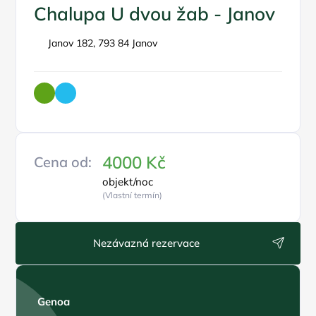
Chalupa U dvou žab - Janov
Janov 182, 793 84 Janov
4000 Kč
Cena od:
objekt/noc
(Vlastní termín)
Nezávazná rezervace
Genoa