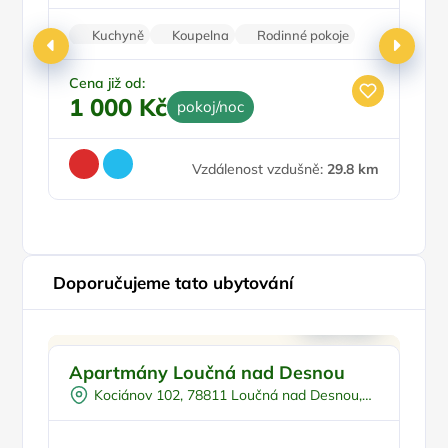
Kuchyně
Koupelna
Rodinné pokoje
Zvířata povolena
Stolní hry
Cena již od:
Ce
1 000 Kč
2
pokoj/noc
Vzdálenost vzdušně:
29.8 km
Doporučujeme tato ubytování
Doporučujeme
Apartmány Loučná nad Desnou
C
Kociánov 102, 78811 Loučná nad Desnou,
Olomoucký kraj, Česko