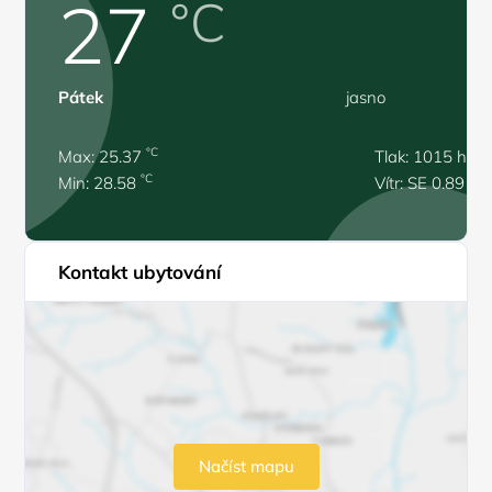
27
°C
Pátek
jasno
°C
Max: 25.37
Tlak: 1015 hPa
°C
Min: 28.58
Vítr: SE 0.89 m/
Kontakt ubytování
Načíst mapu