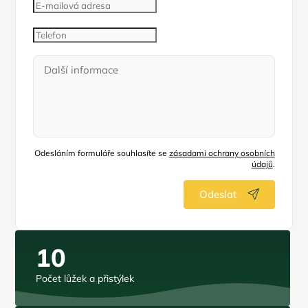
Odesláním formuláře souhlasíte se
zásadami ochrany osobních
údajů
.
Odeslat
10
Počet lůžek a přistýlek