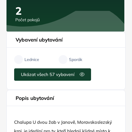
2
Počet pokojů
Vybavení ubytování
Lednice
Sporák
Ukázat všech 57 vybavení
Popis ubytování
Chalupa U dvou žab v Janově, Moravskoslezský
kraj, je ideální pro ty, kteří hledají klidné místo k