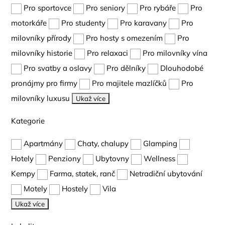
Pro sportovce
Pro seniory
Pro rybáře
Pro
motorkáře
Pro studenty
Pro karavany
Pro
milovníky přírody
Pro hosty s omezením
Pro
milovníky historie
Pro relaxaci
Pro milovníky vína
Pro svatby a oslavy
Pro dělníky
Dlouhodobé
pronájmy pro firmy
Pro majitele mazlíčků
Pro
milovníky luxusu
Ukaž více
Kategorie
Apartmány
Chaty, chalupy
Glamping
Hotely
Penziony
Ubytovny
Wellness
Kempy
Farma, statek, ranč
Netradiční ubytování
Motely
Hostely
Vila
Ukaž více