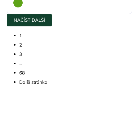
NAČÍST DALŠÍ
1
2
3
...
68
Další stránka