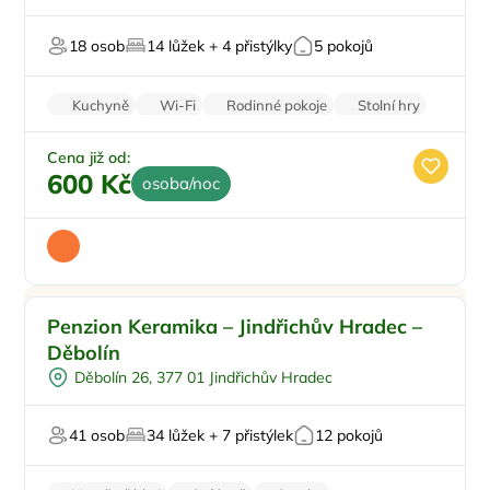
Pro skupiny
18 osob
14 lůžek + 4 přistýlky
5 pokojů
Zahrada
Pro milovníky vína
Kuchyně
Wi-Fi
Rodinné pokoje
Stolní hry
Parkování zdarma
Cena již od:
600 Kč
osoba/noc
Pro rodiny s dětmi
Doporučujeme
Penzion Keramika – Jindřichův Hradec –
Venkovní bazén
Děbolín
Pro skupiny
Děbolín 26, 377 01 Jindřichův Hradec
Sauna
Pro svatby a oslavy
41 osob
34 lůžek + 7 přistýlek
12 pokojů