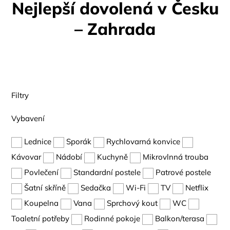
Nejlepší dovolená v Česku
– Zahrada
Filtry
Vybavení
Lednice
Sporák
Rychlovarná konvice
Kávovar
Nádobí
Kuchyně
Mikrovlnná trouba
Povlečení
Standardní postele
Patrové postele
Šatní skříně
Sedačka
Wi-Fi
TV
Netflix
Koupelna
Vana
Sprchový kout
WC
Toaletní potřeby
Rodinné pokoje
Balkon/terasa