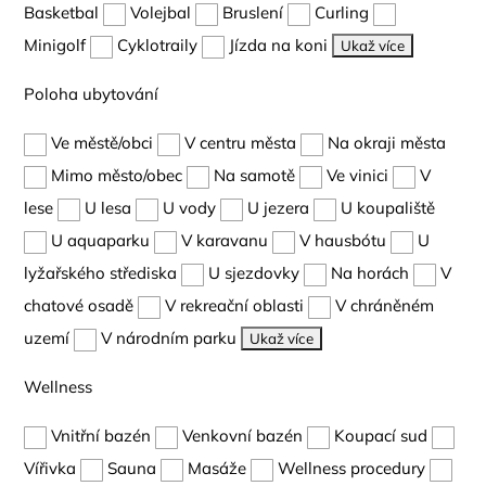
Basketbal
Volejbal
Bruslení
Curling
Minigolf
Cyklotraily
Jízda na koni
Ukaž více
Poloha ubytování
Ve městě/obci
V centru města
Na okraji města
Mimo město/obec
Na samotě
Ve vinici
V
lese
U lesa
U vody
U jezera
U koupaliště
U aquaparku
V karavanu
V hausbótu
U
lyžařského střediska
U sjezdovky
Na horách
V
chatové osadě
V rekreační oblasti
V chráněném
uzemí
V národním parku
Ukaž více
Wellness
Vnitřní bazén
Venkovní bazén
Koupací sud
Vířivka
Sauna
Masáže
Wellness procedury