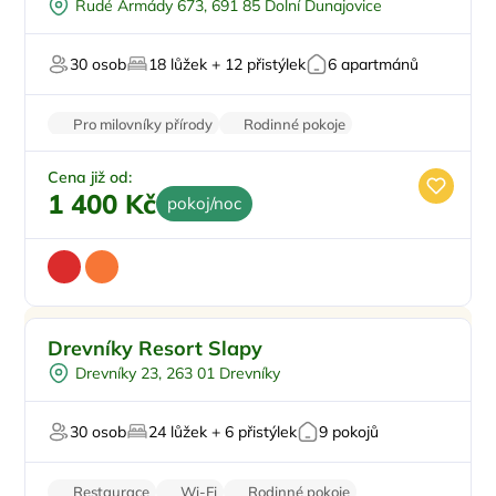
Rudé Armády 673, 691 85 Dolní Dunajovice
Venkovní gril
Zimní zahrada
30 osob
18 lůžek + 12 přistýlek
6 apartmánů
Pro milovníky vína
Pro milovníky přírody
Rodinné pokoje
Balkon/terasa
Klimatizace
Stolní hry
Cena již od:
1 400 Kč
pokoj/noc
Pro rodiny s dětmi
Doporučujeme
Drevníky Resort Slapy
Vnitřní bazén
Top
Drevníky 23, 263 01 Drevníky
Pro skupiny
Vířivka
30 osob
24 lůžek + 6 přistýlek
9 pokojů
Sauna
Restaurace
Wi-Fi
Rodinné pokoje