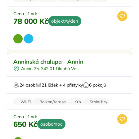
Klimatizace
Cena již od:
78 000 Kč
objekt/týden
Sauna
Doporučujeme
Annínská chalupa - Annín
U lesa
Annín 25, 342 01 Dlouhá Ves
U vody
Firemní akce/teambuilding
24 osob
21 lůžek + 4 přistýlky
6 pokojů
V chráněném uzemí
Wi-Fi
Balkon/terasa
Krb
Stolní hry
Parkování zdarma
Cena již od:
650 Kč
osoba/noc