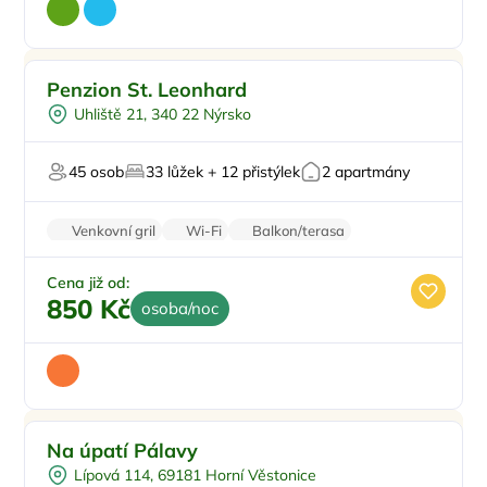
Snídaně
Doporučujeme
Penzion St. Leonhard
Vnitřní bazén
Uhliště 21, 340 22 Nýrsko
Dětské hřiště
Večeře
45 osob
33 lůžek + 12 přistýlek
2 apartmány
Sauna
Venkovní gril
Wi-Fi
Balkon/terasa
Stolní hry
Cena již od:
850 Kč
osoba/noc
-10%
Doporučujeme
Na úpatí Pálavy
Pro rodiny s dětmi
Lípová 114, 69181 Horní Věstonice
Dětské hřiště