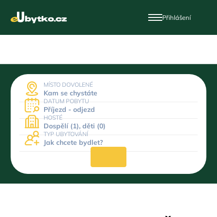
Přihlášení
MÍSTO DOVOLENÉ
Kam se chystáte
DATUM POBYTU
Příjezd - odjezd
HOSTÉ
Dospělí (1), děti (0)
TYP UBYTOVÁNÍ
Jak chcete bydlet?