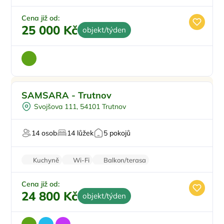
Vysavač
Cena již od:
25 000 Kč
objekt/týden
Pro rodiny s dětmi
Doporučujeme
SAMSARA - Trutnov
Koupací sud
Svojšova 111, 54101 Trutnov
Vyjížďky na koních
Sauna
14 osob
14 lůžek
5 pokojů
U lesa
Kuchyně
Wi-Fi
Balkon/terasa
Bezbariérový vstup
Cena již od:
24 800 Kč
objekt/týden