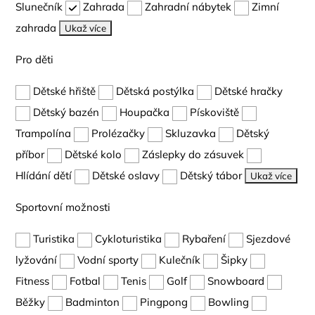
Slunečník
Zahrada
Zahradní nábytek
Zimní
zahrada
Ukaž více
Pro děti
Dětské hřiště
Dětská postýlka
Dětské hračky
Dětský bazén
Houpačka
Pískoviště
Trampolína
Prolézačky
Skluzavka
Dětský
příbor
Dětské kolo
Záslepky do zásuvek
Hlídání dětí
Dětské oslavy
Dětský tábor
Ukaž více
Sportovní možnosti
Turistika
Cykloturistika
Rybaření
Sjezdové
lyžování
Vodní sporty
Kulečník
Šipky
Fitness
Fotbal
Tenis
Golf
Snowboard
Běžky
Badminton
Pingpong
Bowling