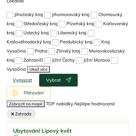
Lokalita
Jihočeský kraj
Jihomoravský kraj
Olomoucký
kraj
Středočeský kraj
Plzeňský kraj
Karlovarský
kraj
Ústecký kraj
Liberecký kraj
Královéhradecký kraj
Pardubický kraj
Kraj
Vysočina
Praha
Zlínský kraj
Moravskoslezský
kraj
Zahraničí
Jižní Čechy
Jižní Morava
Vysočina
Ukaž více
Vymazat
Vybrat
Filtrování
TOP nabídky
Nejlépe hodnocené
Zobrazit na mapě
Zahrada
Pro rodiny s dětmi
Doporučujeme
Ubytování Lipový květ
Dětská postýlka