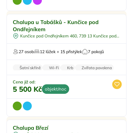
Dětské hřiště
Doporučujeme
Chalupa u Tabášků - Kunčice pod
Polopenze
Ondřejníkem
Na samotě
Kunčice pod Ondřejníkem 460, 739 13 Kunčice pod
U lesa
Ondřejníkem
Pro svatby a oslavy
27 osob
12 lůžek + 15 přistýlek
7 pokojů
Šatní skříně
Wi-Fi
Krb
Zvířata povolena
Pračka
Cena již od:
5 500 Kč
objekt/noc
Vnitřní bazén
Doporučujeme
Chalupa Březí
Venkovní bazén