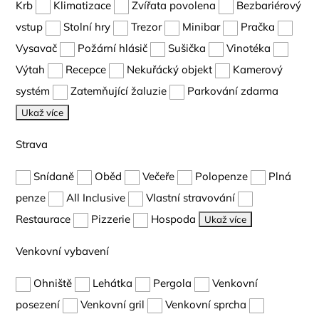
Krb
Klimatizace
Zvířata povolena
Bezbariérový
vstup
Stolní hry
Trezor
Minibar
Pračka
Vysavač
Požární hlásič
Sušička
Vinotéka
Výtah
Recepce
Nekuřácký objekt
Kamerový
systém
Zatemňující žaluzie
Parkování zdarma
Ukaž více
Strava
Snídaně
Oběd
Večeře
Polopenze
Plná
penze
All Inclusive
Vlastní stravování
Restaurace
Pizzerie
Hospoda
Ukaž více
Venkovní vybavení
Ohniště
Lehátka
Pergola
Venkovní
posezení
Venkovní gril
Venkovní sprcha