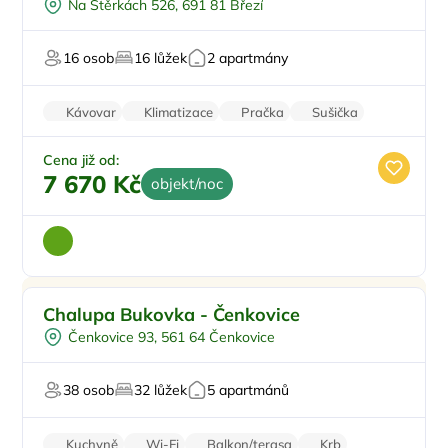
Na Štěrkách 526, 691 81 Březí
Vířivka
Sauna
16 osob
16 lůžek
2 apartmány
Pro milovníky vína
Kávovar
Klimatizace
Pračka
Sušička
Vinotéka
Cena již od:
7 670 Kč
objekt/noc
Koupací sud
Doporučujeme
Chalupa Bukovka - Čenkovice
Vířivka
Čenkovice 93, 561 64 Čenkovice
Sauna
Oslavy/párty
38 osob
32 lůžek
5 apartmánů
Firemní akce/teambuilding
Kuchyně
Wi-Fi
Balkon/terasa
Krb