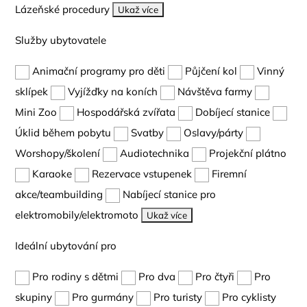
Lázeňské procedury
Ukaž více
Služby ubytovatele
Animační programy pro děti
Půjčení kol
Vinný
sklípek
Vyjížďky na koních
Návštěva farmy
Mini Zoo
Hospodářská zvířata
Dobíjecí stanice
Úklid během pobytu
Svatby
Oslavy/párty
Worshopy/školení
Audiotechnika
Projekční plátno
Karaoke
Rezervace vstupenek
Firemní
akce/teambuilding
Nabíjecí stanice pro
elektromobily/elektromoto
Ukaž více
Ideální ubytování pro
Pro rodiny s dětmi
Pro dva
Pro čtyři
Pro
skupiny
Pro gurmány
Pro turisty
Pro cyklisty