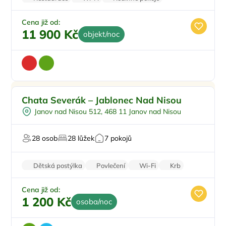
Balkon/terasa
Parkování zdarma
Cena již od:
11 900 Kč
objekt/noc
Pro rodiny s dětmi
Doporučujeme
Chata Severák – Jablonec Nad Nisou
Polopenze
Janov nad Nisou 512, 468 11 Janov nad Nisou
U lyžařského střediska
U sjezdovky
28 osob
28 lůžek
7 pokojů
Pro majitele mazlíčků
Dětská postýlka
Povlečení
Wi-Fi
Krb
Pračka
Cena již od:
1 200 Kč
osoba/noc