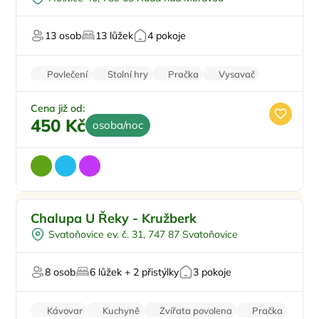
Vířivka
Sauna
13 osob
13 lůžek
4 pokoje
U vody
Povlečení
Stolní hry
Pračka
Vysavač
Parkování zdarma
Cena již od:
450 Kč
osoba/noc
Pro rodiny s dětmi
Doporučujeme
Chalupa U Řeky - Kružberk
Koupací sud
Svatoňovice ev. č. 31, 747 87 Svatoňovice
Sauna
U lesa
8 osob
6 lůžek + 2 přistýlky
3 pokoje
U vody
Kávovar
Kuchyně
Zvířata povolena
Pračka