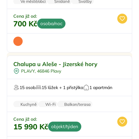
Ve městě/obci
Snídaně
Svatby
Worshopy/školení
Firemní akce/teambuilding
Cena již od:
700 Kč
osoba/noc
Pro rodiny s dětmi
Doporučujeme
Chalupa u Aleše - Jizerské hory
Dětské hřiště
PLAVY, 46846 Plavy
Venkovní bazén
Dětská postýlka
15 osob
15 lůžek + 1 přistýlka
1 apartmán
Pro skupiny
Kuchyně
Wi-Fi
Balkon/terasa
Zvířata povolena
Vysavač
Cena již od:
15 990 Kč
objekt/týden