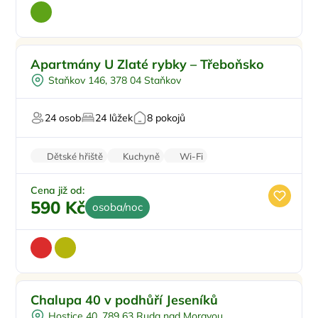
Pro rodiny s dětmi
Doporučujeme
Apartmány U Zlaté rybky – Třeboňsko
Koupací sud
Staňkov 146, 378 04 Staňkov
Vířivka
Sauna
24 osob
24 lůžek
8 pokojů
U vody
Dětské hřiště
Kuchyně
Wi-Fi
Rodinné pokoje
Balkon/terasa
Cena již od:
590 Kč
osoba/noc
Venkovní bazén
Doporučujeme
Chalupa 40 v podhůří Jeseníků
Koupací sud
Hostice 40, 789 63 Ruda nad Moravou