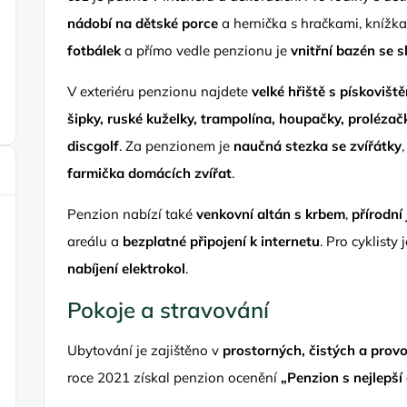
nádobí na dětské porce
a hernička s hračkami, knížk
fotbálek
a přímo vedle penzionu je
vnitřní bazén se 
V exteriéru penzionu najdete
velké hřiště s pískoviš
šipky, ruské kuželky, trampolína, houpačky, prolézač
discgolf
. Za penzionem je
naučná stezka se zvířátky
farmička domácích zvířat
.
Penzion nabízí také
venkovní altán s krbem
,
přírodní
areálu a
bezplatné připojení k internetu
. Pro cyklisty 
nabíjení elektrokol
.
Pokoje a stravování
Ubytování je zajištěno v
prostorných, čistých a prov
roce 2021 získal penzion ocenění
„Penzion s nejlepší