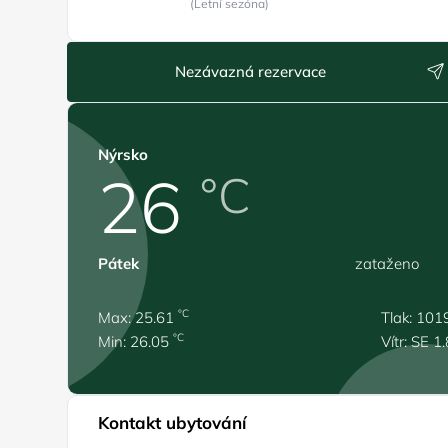
(Letní sezóna)
Nezávazná rezervace
Nýrsko
26
°C
Pátek
zataženo
°C
Max: 25.61
Tlak: 101
°C
Min: 26.05
Vítr: SE 1
Kontakt ubytování