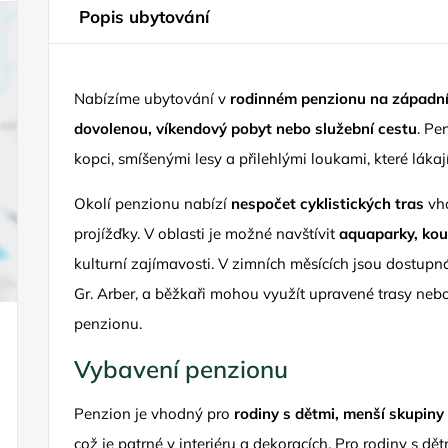
Popis ubytování
Nabízíme ubytování v
rodinném penzionu na západn
dovolenou, víkendový pobyt nebo služební cestu
. Pe
kopci, smíšenými lesy a přilehlými loukami, které lákaj
Okolí penzionu nabízí
nespočet cyklistických tras
vho
projížďky. V oblasti je možné navštívit
aquaparky, koup
kulturní zajímavosti. V zimních měsících jsou dostup
Gr. Arber, a běžkaři mohou využít upravené trasy nebo
penzionu.
Vybavení penzionu
Penzion je vhodný pro
rodiny s dětmi, menší skupiny 
což je patrné v interiéru a dekoracích. Pro rodiny s dě