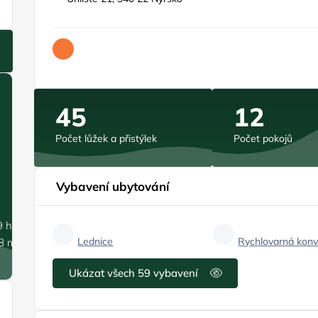
45
12
Počet lůžek a přistýlek
Počet pokojů
Vybavení ubytování
9 hPa
Lednice
Rychlovarná konv
.8 m/s
Ukázat všech 59 vybavení