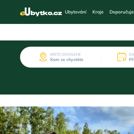
Ubytování
Kraje
Doporučuj
MÍSTO DOVOLENÉ
DA
Kam se chystáte
Př