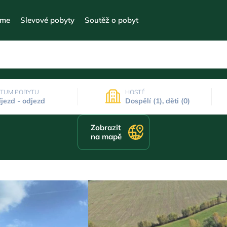
eme
Slevové pobyty
Soutěž o pobyt
TUM POBYTU
HOSTÉ
íjezd - odjezd
Dospělí (1), děti (0)
Zobrazit
na mapě