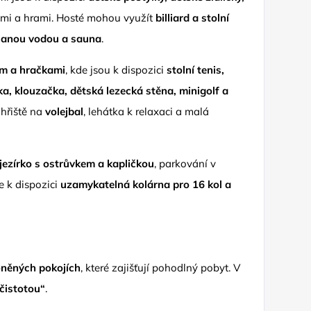
ami a hrami. Hosté mohou využít
billiard a stolní
slanou vodou a sauna
.
těm a hračkami
, kde jsou k dispozici
stolní tenis,
ka, klouzačka, dětská lezecká stěna, minigolf a
, hřiště na
volejbal
, lehátka k relaxaci a malá
 jezírko s ostrůvkem a kapličkou
, parkování v
je k dispozici
uzamykatelná kolárna pro 16 kol a
oněných pokojích
, které zajišťují pohodlný pobyt. V
 čistotou“
.