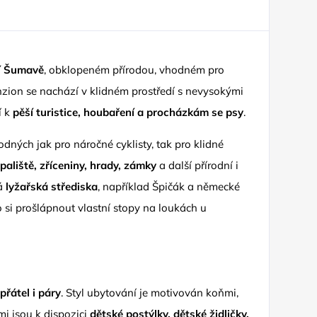
í Šumavě
, obklopeném přírodou, vhodném pro
nzion se nachází v klidném prostředí s nevysokými
í k
pěší turistice, houbaření a procházkám se psy
.
dných jak pro náročné cyklisty, tak pro klidné
aliště, zříceniny, hrady, zámky
a další přírodní i
ná
lyžařská střediska
, například Špičák a německé
 si prošlápnout vlastní stopy na loukách u
přátel i páry
. Styl ubytování je motivován koňmi,
tmi jsou k dispozici
dětské postýlky, dětské židličky,