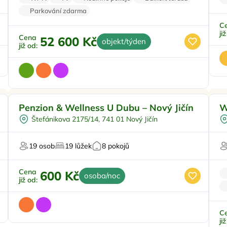
Parkování zdarma
C
ji
Cena
52 600 Kč
objekt/týden
již od:
Penzion & Wellness U Dubu – Nový Jičín
W
Štefánikova 2175/14, 741 01 Nový Jičín
19 osob
19 lůžek
8 pokojů
Pr
Cena
600 Kč
osoba/noc
již od:
C
ji