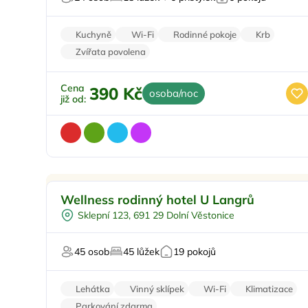
Kuchyně
Wi-Fi
Rodinné pokoje
Krb
Zvířata povolena
Cena
390 Kč
osoba/noc
již od:
Venkovní bazén
Doporučujeme
Wellness rodinný hotel U Langrů
Polopenze
Sklepní 123, 691 29 Dolní Věstonice
Vířivka
Masáže
45 osob
45 lůžek
19 pokojů
Pro milovníky vína
Lehátka
Vinný sklípek
Wi-Fi
Klimatizace
Parkování zdarma