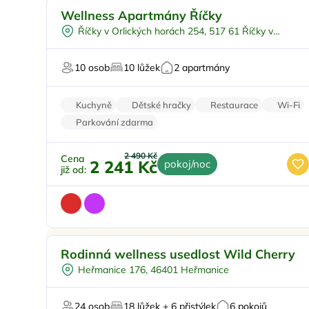
Pro rodiny s dětmi
Sleva %
Wellness Apartmány Říčky
Vnitřní bazén
Doporučujeme
Říčky v Orlických horách 254, 517 61 Říčky v
Dětské hřiště
Sleva
Orlických horách
Pro milovníky přírody
Top
10 osob
10 lůžek
2 apartmány
U sjezdovky
Kuchyně
Dětské hračky
Restaurace
Wi-Fi
Parkování zdarma
2 490 Kč
Cena
2 241 Kč
pokoj/noc
již od:
Venkovní bazén
Doporučujeme
Rodinná wellness usedlost Wild Cherry
Koupací sud
Heřmanice 176, 46401 Heřmanice
Polopenze
Sauna
24 osob
18 lůžek + 6 přistýlek
6 pokojů
Pro svatby a oslavy