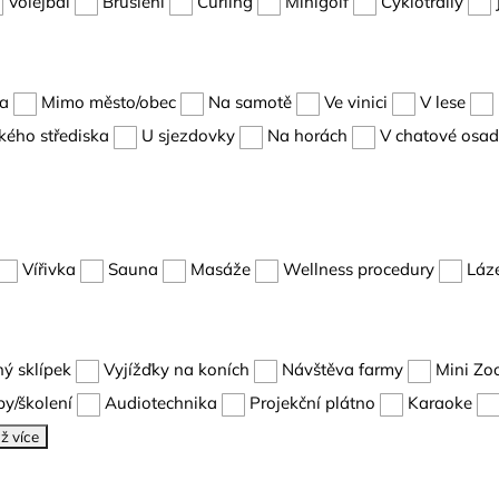
Volejbal
Bruslení
Curling
Minigolf
Cyklotraily
ta
Mimo město/obec
Na samotě
Ve vinici
V lese
kého střediska
U sjezdovky
Na horách
V chatové osa
Vířivka
Sauna
Masáže
Wellness procedury
Láz
ný sklípek
Vyjížďky na koních
Návštěva farmy
Mini Zo
y/školení
Audiotechnika
Projekční plátno
Karaoke
ž více