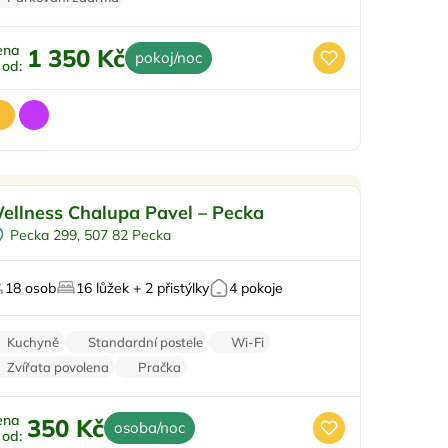
ena
1 350 Kč
pokoj/noc
ž od:
Venkovní bazén
Doporučujeme
ellness Chalupa Pavel – Pecka
Vířivka
Pecka 299, 507 82 Pecka
Sauna
Masáže
18 osob
16 lůžek + 2 přistýlky
4 pokoje
o milovníky přírody
Kuchyně
Standardní postele
Wi-Fi
Zvířata povolena
Pračka
ena
350 Kč
osoba/noc
ž od: