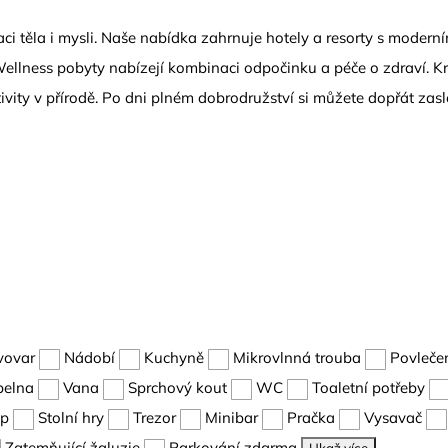
ci těla i mysli. Naše nabídka zahrnuje hotely a resorty s moder
. Wellness pobyty nabízejí kombinaci odpočinku a péče o zdraví. 
vity v přírodě. Po dni plném dobrodružství si můžete dopřát zas
vovar
Nádobí
Kuchyně
Mikrovlnná trouba
Povleče
pelna
Vana
Sprchový kout
WC
Toaletní potřeby
up
Stolní hry
Trezor
Minibar
Pračka
Vysavač
Zatemňující žaluzie
Parkování zdarma