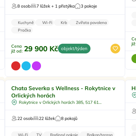
8 osob
7 lůžek + 1 přistýlka
3 pokoje
Kuchyně
Wi-Fi
Krb
Zvířata povolena
Pračka
C
ji
Cena
29 900 Kč
objekt/týden
již od:
Koupací sud
Doporučujeme
Chata Severka s Wellness - Rokytnice v
H
Vířivka
V
Orlických horách
Restaurace
Rokytnice v Orlických horách 385, 517 61
U sjezdovky
Rokytnice v Orlických horách
Pro majitele mazlíčků
22 osob
22 lůžek
8 pokojů
Wi-Fi
TV
Rodinné pokoje
Balkon/terasa