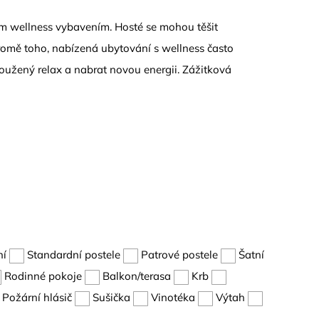
ním wellness vybavením. Hosté se mohou těšit
Kromě toho, nabízená ubytování s wellness často
loužený relax a nabrat novou energii. Zážitková
ní
Standardní postele
Patrové postele
Šatní
Rodinné pokoje
Balkon/terasa
Krb
Požární hlásič
Sušička
Vinotéka
Výtah