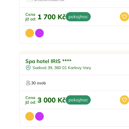
Cena
1 700 Kč
pokoj/noc
již od:
Doporučujeme
Spa hotel IRIS ****
Sadová 39, 360 01 Karlovy Vary
30 osob
Cena
3 000 Kč
pokoj/noc
již od: