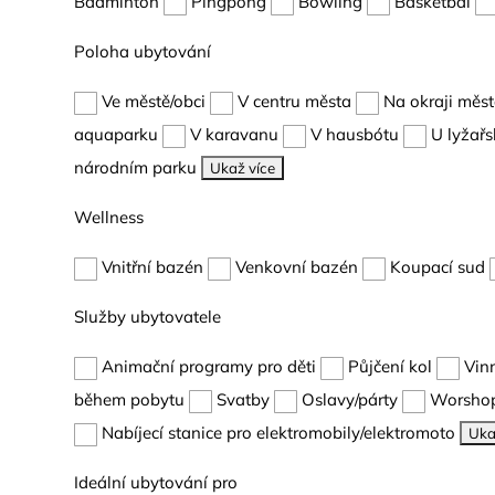
Badminton
Pingpong
Bowling
Basketbal
Poloha ubytování
Ve městě/obci
V centru města
Na okraji měs
aquaparku
V karavanu
V hausbótu
U lyžařs
národním parku
Ukaž více
Wellness
Vnitřní bazén
Venkovní bazén
Koupací sud
Služby ubytovatele
Animační programy pro děti
Půjčení kol
Vin
během pobytu
Svatby
Oslavy/párty
Worshop
Nabíjecí stanice pro elektromobily/elektromoto
Uka
Ideální ubytování pro