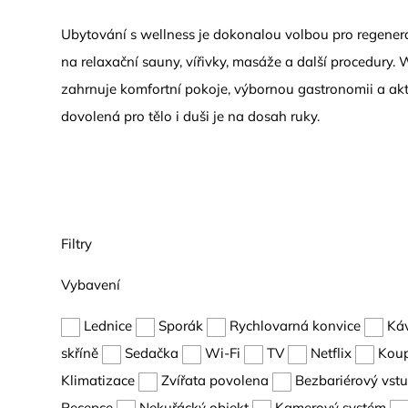
Ubytování s wellness je dokonalou volbou pro regenera
na relaxační sauny, vířivky, masáže a další procedury
zahrnuje komfortní pokoje, výbornou gastronomii a akti
dovolená pro tělo i duši je na dosah ruky.
Filtry
Vybavení
Lednice
Sporák
Rychlovarná konvice
Ká
skříně
Sedačka
Wi-Fi
TV
Netflix
Kou
Klimatizace
Zvířata povolena
Bezbariérový vst
Recepce
Nekuřácký objekt
Kamerový systém