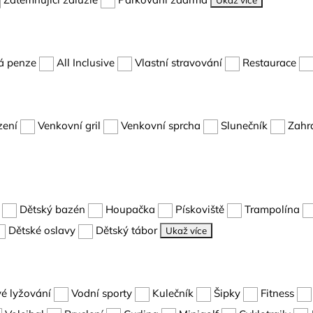
Ukaž více
á penze
All Inclusive
Vlastní stravování
Restaurace
zení
Venkovní gril
Venkovní sprcha
Slunečník
Zahr
Dětský bazén
Houpačka
Pískoviště
Trampolína
Dětské oslavy
Dětský tábor
Ukaž více
é lyžování
Vodní sporty
Kulečník
Šipky
Fitness