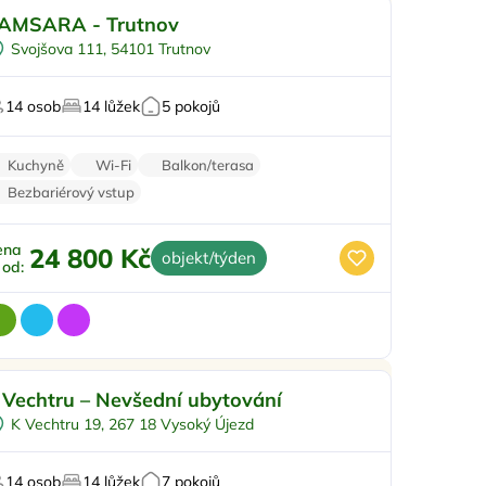
ro rodiny s dětmi
Doporučujeme
AMSARA - Trutnov
Koupací sud
Svojšova 111, 54101 Trutnov
yjížďky na koních
Sauna
14 osob
14 lůžek
5 pokojů
U lesa
Kuchyně
Wi-Fi
Balkon/terasa
Bezbariérový vstup
ena
24 800 Kč
objekt/týden
ž od:
Vnitřní bazén
Doporučujeme
 Vechtru – Nevšední ubytování
Sauna
K Vechtru 19, 267 18 Vysoký Újezd
Pro relaxaci
 chráněném uzemí
14 osob
14 lůžek
7 pokojů