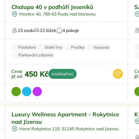
Venkovní bazén
Doporučujeme
P
Chalupa 40 v podhůří Jeseníků
S
Koupací sud
Hostice 40, 789 63 Ruda nad Moravou
Vířivka
V
Sauna
13 osob
13 lůžek
4 pokoje
U vody
Povlečení
Stolní hry
Pračka
Vysavač
Parkování zdarma
Cena
C
450 Kč
osoba/noc
již od:
ji
Vířivka
Luxury Wellness Apartment - Rokytnice
K
Sauna
nad Jizerou
Hlídání dětí
Horní Rokytnice 115, 51245 Rokytnice nad Jizerou
U sjezdovky
V
Pro milovníky luxusu