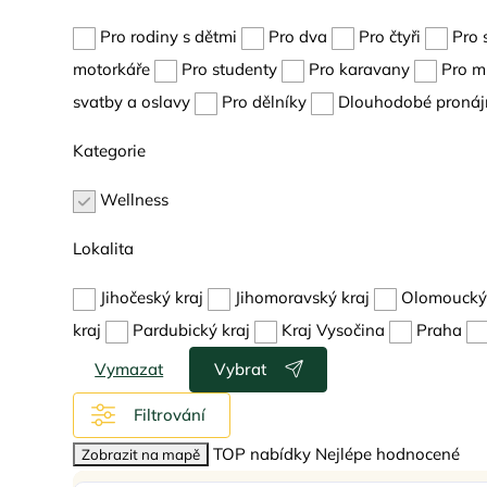
Pro rodiny s dětmi
Pro dva
Pro čtyři
Pro 
motorkáře
Pro studenty
Pro karavany
Pro m
svatby a oslavy
Pro dělníky
Dlouhodobé pronáj
Kategorie
Wellness
Lokalita
Jihočeský kraj
Jihomoravský kraj
Olomoucký 
kraj
Pardubický kraj
Kraj Vysočina
Praha
Vymazat
Vybrat
Filtrování
TOP nabídky
Nejlépe hodnocené
Zobrazit na mapě