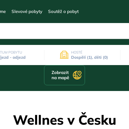
eme
Slevové pobyty
Soutěž o pobyt
TUM POBYTU
HOSTÉ
íjezd - odjezd
Dospělí (1), děti (0)
Zobrazit
na mapě
Wellnes v Česku