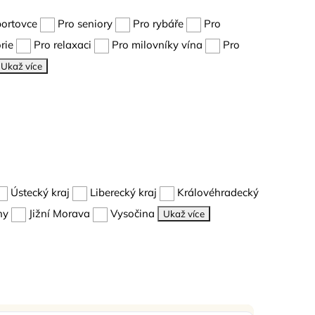
portovce
Pro seniory
Pro rybáře
Pro
rie
Pro relaxaci
Pro milovníky vína
Pro
Ukaž více
Ústecký kraj
Liberecký kraj
Královéhradecký
hy
Jižní Morava
Vysočina
Ukaž více