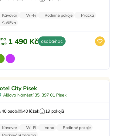
Kávovar
Wi-Fi
Rodinné pokoje
Pračka
Sušička
ena
1 490 Kč
osoba/noc
ž od:
Snídaně
Doporučujeme
otel City Písek
 centru města
Top
Alšovo Náměstí 35, 397 01 Písek
Vířivka
Svatby
40 osob
40 lůžek
19 pokojů
Oslavy/párty
Kávovar
Wi-Fi
Vana
Rodinné pokoje
Parkování zdarma