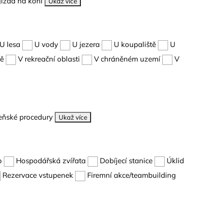
Jízda na koni
Ukaž více
U lesa
U vody
U jezera
U koupaliště
U
dě
V rekreační oblasti
V chráněném uzemí
V
eňské procedury
Ukaž více
o
Hospodářská zvířata
Dobíjecí stanice
Úklid
Rezervace vstupenek
Firemní akce/teambuilding