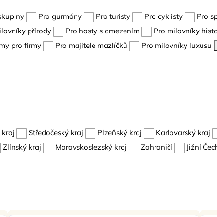
skupiny
Pro gurmány
Pro turisty
Pro cyklisty
Pro s
ilovníky přírody
Pro hosty s omezením
Pro milovníky histo
my pro firmy
Pro majitele mazlíčků
Pro milovníky luxusu
kraj
Středočeský kraj
Plzeňský kraj
Karlovarský kraj
Zlínský kraj
Moravskoslezský kraj
Zahraničí
Jižní Čec