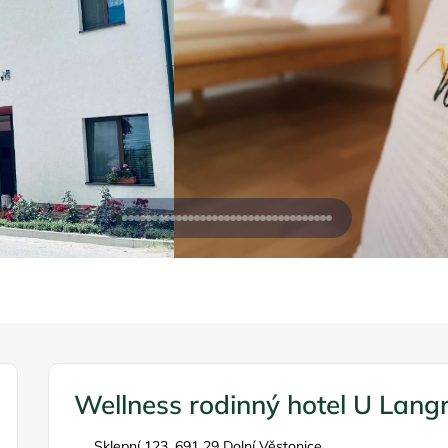
Wellness rodinný hotel U Lang
Sklepní 123, 691 29 Dolní Věstonice