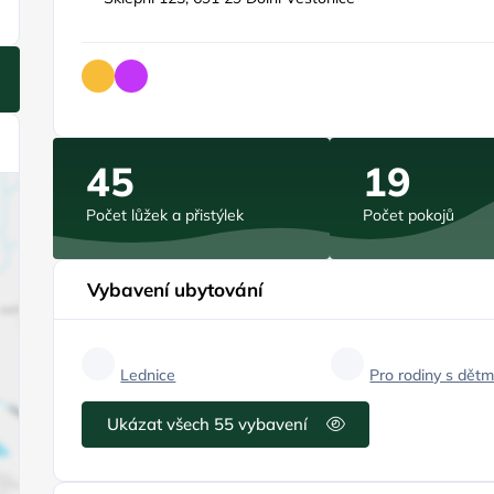
45
19
Počet lůžek a přistýlek
Počet pokojů
Vybavení ubytování
Lednice
Pro rodiny s dětm
Ukázat všech 55 vybavení