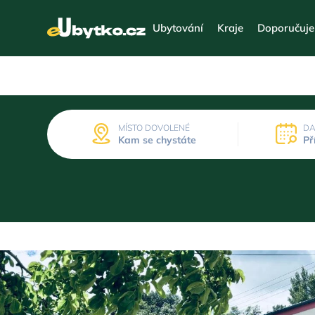
Ubytování
Kraje
Doporučuj
MÍSTO DOVOLENÉ
DA
Kam se chystáte
Př