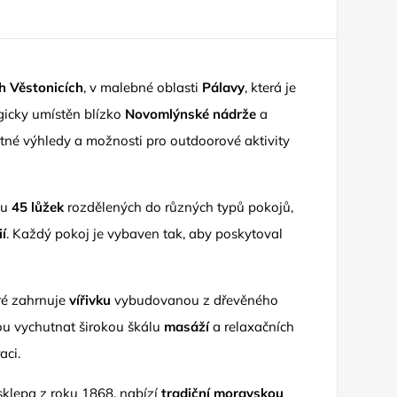
h Věstonicích
, v malebné oblasti
Pálavy
, která je
egicky umístěn blízko
Novomlýnské nádrže
a
tné výhledy a možnosti pro outdoorové aktivity
ou
45 lůžek
rozdělených do různých typů pokojů,
ií
. Každý pokoj je vybaven tak, aby poskytoval
eré zahrnuje
vířivku
vybudovanou z dřevěného
ou vychutnat širokou škálu
masáží
a relaxačních
aci.
sklepa z roku 1868, nabízí
tradiční moravskou