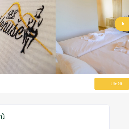
Uložit
rů