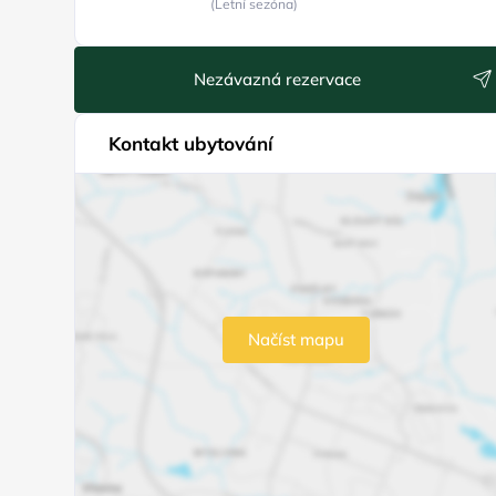
(Letní sezóna)
Nezávazná rezervace
Kontakt ubytování
Načíst mapu