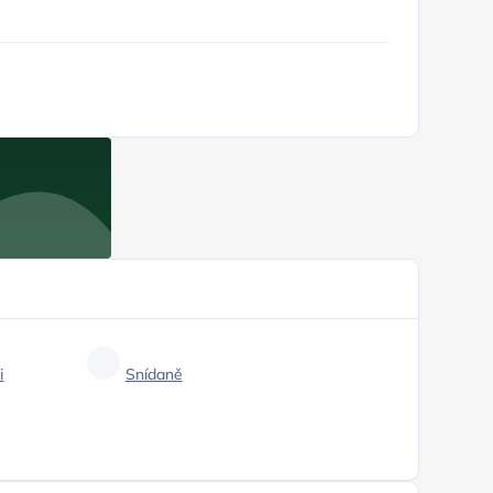
i
Snídaně