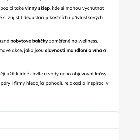
pozici také
vinný sklep
, kde si mohou vychutnat
si zajistit degustaci jakostních i přívlastkových
různé
pobytové balíčky
zaměřené na wellness,
jímavé akce, jako jsou
slavnosti mandloní a vína
a
htějí užít klidné chvíle u vody nebo objevovat krásy
áry i firmy hledající pohodlí, relaxaci a inspiraci v