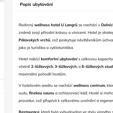
Popis ubytování
Rodinný
wellness hotel U Langrů
se nachází v
Dolníc
známá svojí přírodní krásou a vinicemi. Hotel je strat
Pálavských vrchů
, což poskytuje návštěvníkům úchva
jako je turistika a cykloturistika.
Hotel nabízí
komfortní ubytování
s celkovou kapacit
včetně
2-lůžkových
,
3-lůžkových
, a
6-lůžkových stud
maximální pohodlí hostům.
V hotelovém areálu se nachází
wellness centrum
, kt
sudu,
finskou saunu
a ochlazovací káď. Hosté si moh
procedur, což přispívá k celkovému uvolnění a regener
Restaurace
, která byla vybudována ve stylu vinného 