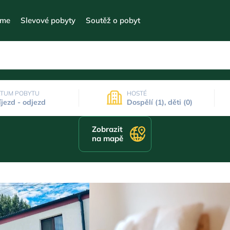
eme
Slevové pobyty
Soutěž o pobyt
TUM POBYTU
HOSTÉ
íjezd - odjezd
Dospělí (1), děti (0)
Zobrazit
na mapě