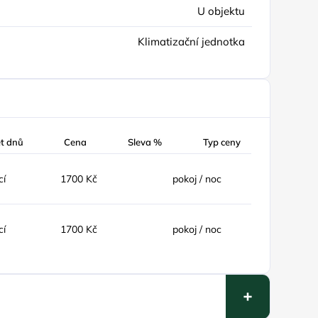
U objektu
Klimatizační jednotka
t dnů
Cena
Sleva %
Typ ceny
cí
1700 Kč
pokoj / noc
cí
1700 Kč
pokoj / noc