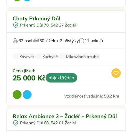
Venkovní bazén
Chaty Prkenný Důl
Vířivka
Prkenný Důl 70, 542 27 Žacléř
Sauna
Pingpong
32 osob
30 lůžek + 2 přistýlky
11 pokojů
U sjezdovky
Kávovar
Kuchyně
Mikrovlnná trouba
Rodinné pokoje
Stolní hry
Cena již od:
25 000 Kč
objekt/týden
Vzdálenost vzdušně:
50.2 km
Relax Ambiance 2 – Žacléř – Prkenný Důl
Prkenný Důl 68, 542 01 Žacléř