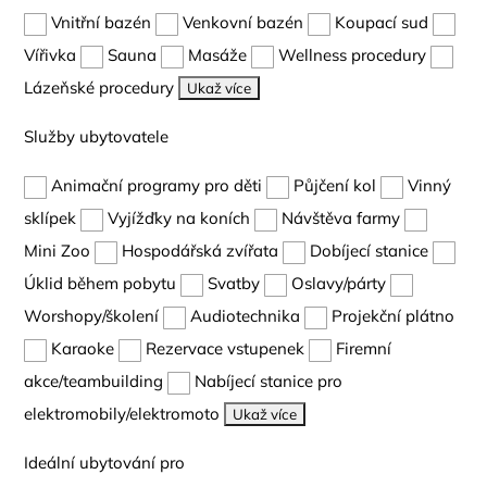
Vnitřní bazén
Venkovní bazén
Koupací sud
Vířivka
Sauna
Masáže
Wellness procedury
Lázeňské procedury
Ukaž více
Služby ubytovatele
Animační programy pro děti
Půjčení kol
Vinný
sklípek
Vyjížďky na koních
Návštěva farmy
Mini Zoo
Hospodářská zvířata
Dobíjecí stanice
Úklid během pobytu
Svatby
Oslavy/párty
Worshopy/školení
Audiotechnika
Projekční plátno
Karaoke
Rezervace vstupenek
Firemní
akce/teambuilding
Nabíjecí stanice pro
elektromobily/elektromoto
Ukaž více
Ideální ubytování pro