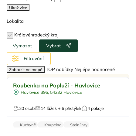
Ukaž více
Lokalita
Královéhradecký kraj
Vymazat
Vybrat
Filtrování
TOP nabídky
Nejlépe hodnocené
Zobrazit na mapě
Pro rodiny s dětmi
Doporučujeme
Roubenka na Popluží - Havlovice
Pro skupiny
Havlovice 396, 54232 Havlovice
Na samotě
U lesa
20 osob
14 lůžek + 6 přistýlek
4 pokoje
Na horách
Kuchyně
Koupelna
Stolní hry
Nekuřácký objekt
Parkování zdarma