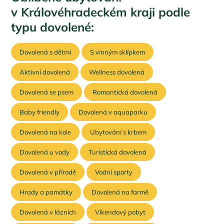
v Královéhradeckém kraji podle
typu dovolené:
Dovolená s dětmi
S vinným sklípkem
Aktivní dovolená
Wellness dovolená
Dovolená se psem
Romantická dovolená
Baby friendly
Dovolená v aquaparku
Dovolená na kole
Ubytování s krbem
Dovolená u vody
Turistická dovolená
Dovolená v přírodě
Vodní sporty
Hrady a památky
Dovolená na farmě
Dovolená v lázních
Víkendový pobyt