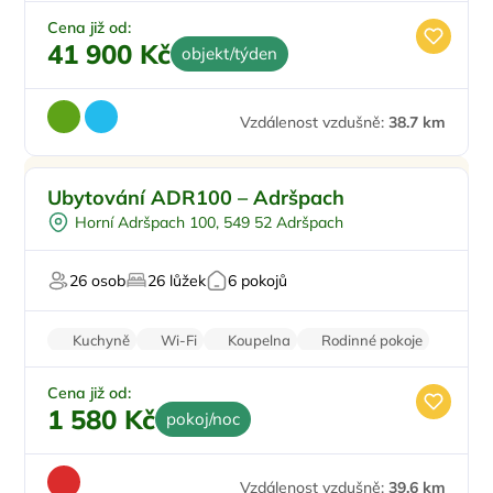
Cena již od:
41 900 Kč
objekt/týden
Vzdálenost vzdušně:
38.7 km
Pro rodiny s dětmi
Ubytování ADR100 – Adršpach
Pro skupiny
Horní Adršpach 100, 549 52 Adršpach
Pro turisty
26 osob
26 lůžek
6 pokojů
Kuchyně
Wi-Fi
Koupelna
Rodinné pokoje
Kamerový systém
Cena již od:
1 580 Kč
pokoj/noc
Vzdálenost vzdušně:
39.6 km