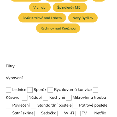
Vrchlabí
Špindlerův Mlýn
Dvůr Králové nad Labem
Nový Bydžov
Rychnov nad Kněžnou
Filtry
Vybavení
Lednice
Sporák
Rychlovarná konvice
Kávovar
Nádobí
Kuchyně
Mikrovlnná trouba
Povlečení
Standardní postele
Patrové postele
Šatní skříně
Sedačka
Wi-Fi
TV
Netflix