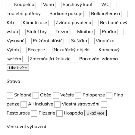
Koupelna
Vana
Sprchový kout
WC
Toaletní potřeby
Rodinné pokoje
Balkon/terasa
Krb
Klimatizace
Zvířata povolena
Bezbariérový
vstup
Stolní hry
Trezor
Minibar
Pračka
Vysavač
Požární hlásič
Sušička
Vinotéka
Výtah
Recepce
Nekuřácký objekt
Kamerový
systém
Zatemňující žaluzie
Parkování zdarma
Ukaž více
Strava
Snídaně
Oběd
Večeře
Polopenze
Plná
penze
All Inclusive
Vlastní stravování
Restaurace
Pizzerie
Hospoda
Ukaž více
Venkovní vybavení