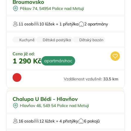
Broumovsko
Pro milovníky přírody
Pěkov 74, 54954 Police nad Metují
V chráněném uzemí
11 osob
10 lůžek + 1 přistýlka
2 apartmány
Kuchyně
Dětská postýlka
Dětský bazén
Wi-Fi
Parkování zdarma
Cena již od:
1 290 Kč
apartmán/noc
Vzdálenost vzdušně:
33.5 km
Venkovní bazén
Chalupa U Bédi - Hlavňov
Pro skupiny
Hlavňov 46, 549 54 Police nad Metují
Vířivka
Firemní akce/teambuilding
16 osob
12 lůžek + 4 přistýlky
6 pokojů
Zvířata povolena