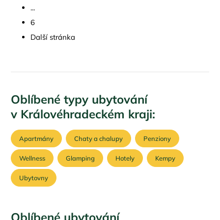
...
6
Další stránka
Oblíbené typy ubytování
v Královéhradeckém kraji:
Apartmány
Chaty a chalupy
Penziony
Wellness
Glamping
Hotely
Kempy
Ubytovny
Oblíbené ubytování