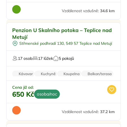
Vzdálenost vzdušně:
34.6 km
Ve městě/obci
Penzion U Skalního potoka – Teplice nad
Pro dva
Metují
Pro čtyři
Střmenské podhradí 130, 549 57 Teplice nad Metují
Pro skupiny
Pro turisty
17 osob
17 lůžek
5 pokojů
Kávovar
Kuchyně
Koupelna
Balkon/terasa
Nekuřácký objekt
Cena již od:
650 Kč
osoba/noc
Vzdálenost vzdušně:
37.2 km