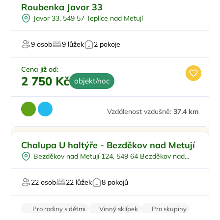
Roubenka Javor 33
Javor 33, 549 57 Teplice nad Metují
9 osob
9 lůžek
2 pokoje
Cena již od:
2 750 Kč
objekt/noc
Vzdálenost vzdušně:
37.4 km
Venkovní bazén
Chalupa U haltýře - Bezděkov nad Metují
Sauna
Bezděkov nad Metují 124, 549 64 Bezděkov nad
U vody
Metují
Firemní akce/teambuilding
22 osob
22 lůžek
8 pokojů
Zvířata povolena
Pro rodiny s dětmi
Vinný sklípek
Pro skupiny
Pro relaxaci
Na horách