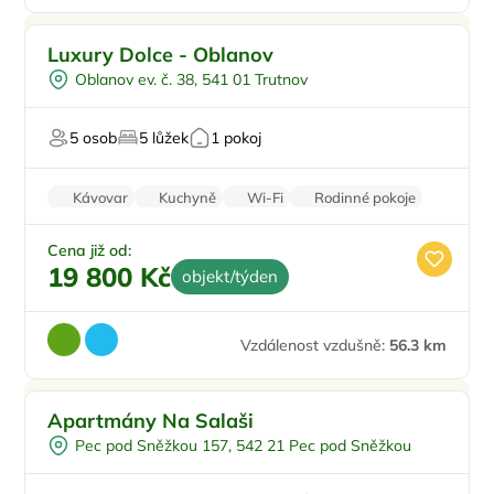
Pro rodiny s dětmi
Doporučujeme
Luxury Dolce - Oblanov
Pro čtyři
Oblanov ev. č. 38, 541 01 Trutnov
Vířivka
Vodní sporty
5 osob
5 lůžek
1 pokoj
U vody
Kávovar
Kuchyně
Wi-Fi
Rodinné pokoje
Klimatizace
Cena již od:
19 800 Kč
objekt/týden
Vzdálenost vzdušně:
56.3 km
Pro rodiny s dětmi
Doporučujeme
Apartmány Na Salaši
Pro skupiny
Pec pod Sněžkou 157, 542 21 Pec pod Sněžkou
U lyžařského střediska
Na horách