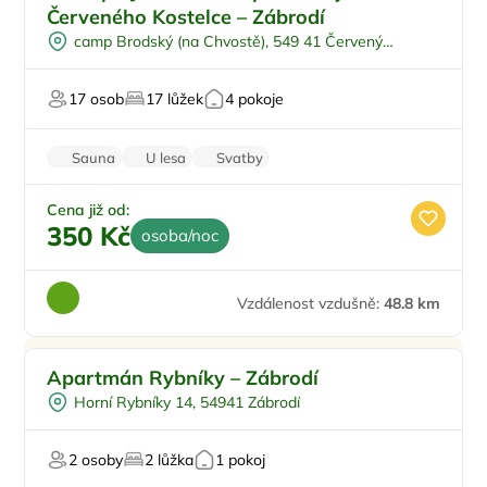
Venkovní bazén
Červeného Kostelce – Zábrodí
Pro skupiny
camp Brodský (na Chvostě), 549 41 Červený
Polopenze
Kostelec
Plná penze
17 osob
17 lůžek
4 pokoje
Sauna
U lesa
Svatby
Firemní akce/teambuilding
Zvířata povolena
Cena již od:
350 Kč
osoba/noc
Vzdálenost vzdušně:
48.8 km
Apartmán Rybníky – Zábrodí
Horní Rybníky 14, 54941 Zábrodí
2 osoby
2 lůžka
1 pokoj