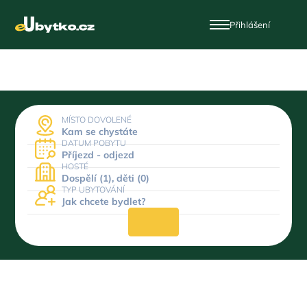
Přihlášení
MÍSTO DOVOLENÉ
Kam se chystáte
DATUM POBYTU
Příjezd - odjezd
HOSTÉ
Dospělí (1), děti (0)
TYP UBYTOVÁNÍ
Jak chcete bydlet?