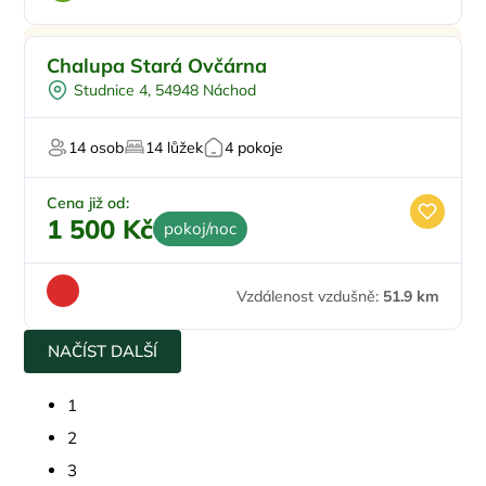
Chalupa Stará Ovčárna
Studnice 4, 54948 Náchod
14 osob
14 lůžek
4 pokoje
Cena již od:
1 500 Kč
pokoj/noc
Vzdálenost vzdušně:
51.9 km
NAČÍST DALŠÍ
1
2
3