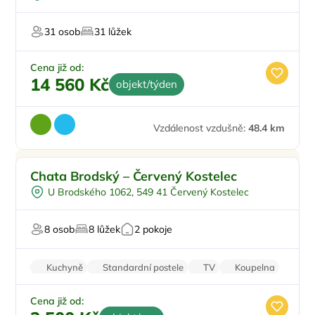
31 osob
31 lůžek
Cena již od:
14 560 Kč
objekt/týden
Vzdálenost vzdušně:
48.4 km
Ve městě/obci
Chata Brodský – Červený Kostelec
U vody
U Brodského 1062, 549 41 Červený Kostelec
Pro rybáře
8 osob
8 lůžek
2 pokoje
Kuchyně
Standardní postele
TV
Koupelna
Parkování zdarma
Cena již od: