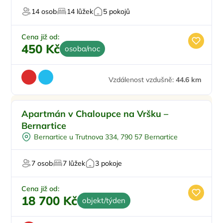
14 osob
14 lůžek
5 pokojů
Cena již od:
450 Kč
osoba/noc
Vzdálenost vzdušně:
44.6 km
Apartmán v Chaloupce na Vršku –
Bernartice
Bernartice u Trutnova 334, 790 57 Bernartice
7 osob
7 lůžek
3 pokoje
Cena již od:
18 700 Kč
objekt/týden