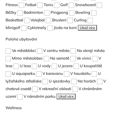
Fitness
Fotbal
Tenis
Golf
Snowboard
Běžky
Badminton
Pingpong
Bowling
Basketbal
Volejbal
Bruslení
Curling
Minigolf
Cyklotraily
Jízda na koni
Ukaž více
Poloha ubytování
Ve městě/obci
V centru města
Na okraji města
Mimo město/obec
Na samotě
Ve vinici
V
lese
U lesa
U vody
U jezera
U koupaliště
U aquaparku
V karavanu
V hausbótu
U
lyžařského střediska
U sjezdovky
Na horách
V
chatové osadě
V rekreační oblasti
V chráněném
uzemí
V národním parku
Ukaž více
Wellness