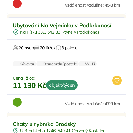
Vzdálenost vzdušně:
45.8 km
Pro rodiny s dětmi
Ubytování Na Vejminku v Podkrkonoší
Vířivka
Na Písku 339, 542 33 Rtyně v Podkrkonoší
Pro majitele mazlíčků
20 osob
20 lůžek
3 pokoje
Kávovar
Standardní postele
Wi-Fi
Balkon/terasa
Zvířata povolena
Cena již od:
11 130 Kč
objekt/týden
Vzdálenost vzdušně:
47.9 km
Chaty u rybníka Brodský
U Brodského 1246, 549 41 Červený Kostelec