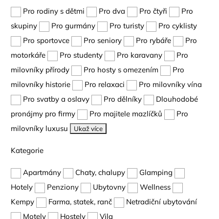
Pro rodiny s dětmi
Pro dva
Pro čtyři
Pro
skupiny
Pro gurmány
Pro turisty
Pro cyklisty
Pro sportovce
Pro seniory
Pro rybáře
Pro
motorkáře
Pro studenty
Pro karavany
Pro
milovníky přírody
Pro hosty s omezením
Pro
milovníky historie
Pro relaxaci
Pro milovníky vína
Pro svatby a oslavy
Pro dělníky
Dlouhodobé
pronájmy pro firmy
Pro majitele mazlíčků
Pro
milovníky luxusu
Ukaž více
Kategorie
Apartmány
Chaty, chalupy
Glamping
Hotely
Penziony
Ubytovny
Wellness
Kempy
Farma, statek, ranč
Netradiční ubytování
Motely
Hostely
Vila