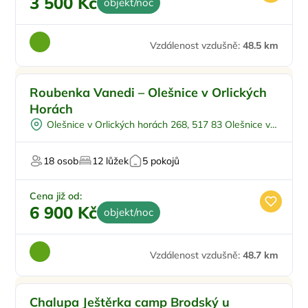
3 500 Kč
objekt/noc
Vzdálenost vzdušně:
48.5 km
Roubenka Vanedi – Olešnice v Orlických
Horách
Olešnice v Orlických horách 268, 517 83 Olešnice v
Orlických horách
18 osob
12 lůžek
5 pokojů
Cena již od:
6 900 Kč
objekt/noc
Vzdálenost vzdušně:
48.7 km
Pro rodiny s dětmi
Chalupa Ještěrka camp Brodský u