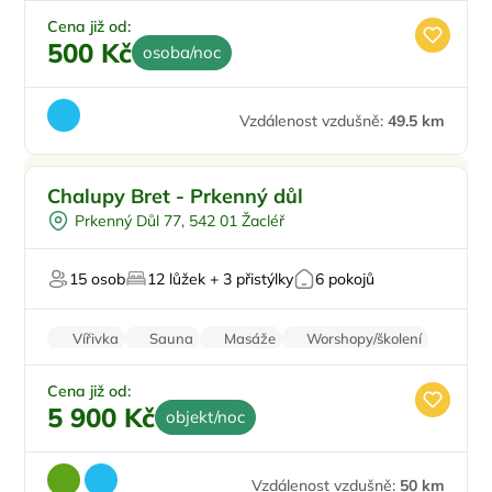
Cena již od:
500 Kč
osoba/noc
Vzdálenost vzdušně:
49.5 km
Pro rodiny s dětmi
Chalupy Bret - Prkenný důl
Venkovní bazén
Prkenný Důl 77, 542 01 Žacléř
Pro skupiny
Polopenze
15 osob
12 lůžek + 3 přistýlky
6 pokojů
Plná penze
Vířivka
Sauna
Masáže
Worshopy/školení
Firemní akce/teambuilding
Cena již od:
5 900 Kč
objekt/noc
Vzdálenost vzdušně:
50 km