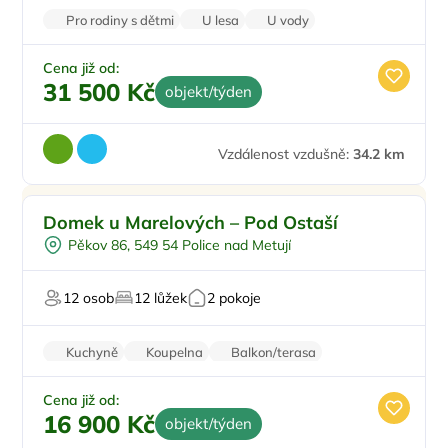
Pro rodiny s dětmi
U lesa
U vody
Pro milovníky přírody
Pro relaxaci
Cena již od:
31 500 Kč
objekt/týden
Vzdálenost vzdušně:
34.2 km
Pro rodiny s dětmi
Domek u Marelových – Pod Ostaší
Venkovní bazén
Pěkov 86, 549 54 Police nad Metují
Pro turisty
Pro milovníky přírody
12 osob
12 lůžek
2 pokoje
Pro relaxaci
Kuchyně
Koupelna
Balkon/terasa
Zvířata povolena
Pračka
Cena již od:
16 900 Kč
objekt/týden