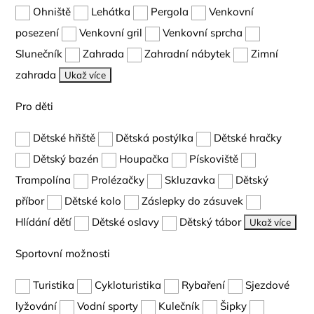
Ohniště
Lehátka
Pergola
Venkovní
posezení
Venkovní gril
Venkovní sprcha
Slunečník
Zahrada
Zahradní nábytek
Zimní
zahrada
Ukaž více
Pro děti
Dětské hřiště
Dětská postýlka
Dětské hračky
Dětský bazén
Houpačka
Pískoviště
Trampolína
Prolézačky
Skluzavka
Dětský
příbor
Dětské kolo
Záslepky do zásuvek
Hlídání dětí
Dětské oslavy
Dětský tábor
Ukaž více
Sportovní možnosti
Turistika
Cykloturistika
Rybaření
Sjezdové
lyžování
Vodní sporty
Kulečník
Šipky