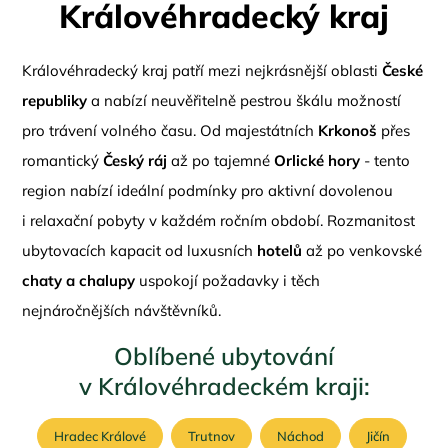
Královéhradecký kraj
Královéhradecký kraj patří mezi nejkrásnější oblasti
České
republiky
a nabízí neuvěřitelně pestrou škálu možností
pro trávení volného času. Od majestátních
Krkonoš
přes
romantický
Český ráj
až po tajemné
Orlické hory
- tento
region nabízí ideální podmínky pro aktivní dovolenou
i relaxační pobyty v každém ročním období. Rozmanitost
ubytovacích kapacit od luxusních
hotelů
až po venkovské
chaty a chalupy
uspokojí požadavky i těch
nejnáročnějších návštěvníků.
Oblíbené ubytování
v Královéhradeckém kraji:
Hradec Králové
Trutnov
Náchod
Jičín