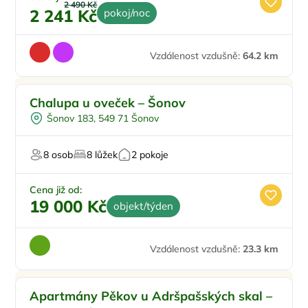
2 490 Kč
2 241 Kč
pokoj/noc
Vzdálenost vzdušně:
64.2 km
Chalupa u oveček – Šonov
Šonov 183, 549 71 Šonov
8 osob
8 lůžek
2 pokoje
Cena již od:
19 000 Kč
objekt/týden
Vzdálenost vzdušně:
23.3 km
Pro rodiny s dětmi
Sleva %
Apartmány Pěkov u Adršpašských skal –
Venkovní gril