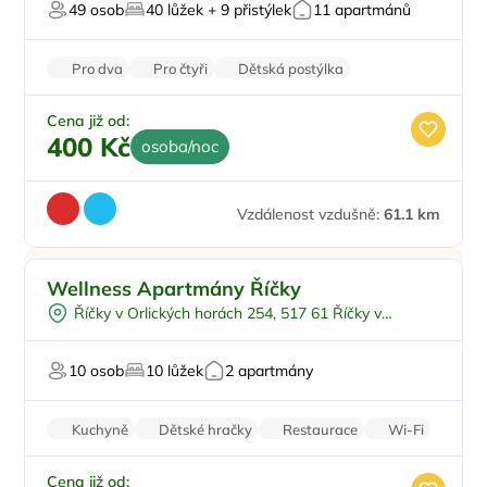
49 osob
40 lůžek + 9 přistýlek
11 apartmánů
Zvířata povolena
Pro dva
Pro čtyři
Dětská postýlka
Venkovní posezení
Venkovní gril
Cena již od:
400 Kč
osoba/noc
Vzdálenost vzdušně:
61.1 km
Pro rodiny s dětmi
Sleva %
Wellness Apartmány Říčky
Vnitřní bazén
Doporučujeme
Říčky v Orlických horách 254, 517 61 Říčky v
Dětské hřiště
Sleva
Orlických horách
Pro milovníky přírody
Top
10 osob
10 lůžek
2 apartmány
U sjezdovky
Kuchyně
Dětské hračky
Restaurace
Wi-Fi
Parkování zdarma
Cena již od: