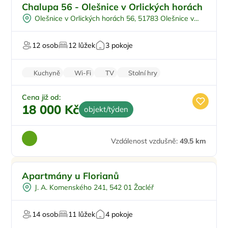
Pro rodiny s dětmi
Doporučujeme
Chalupa 56 - Olešnice v Orlických horách
Pro cyklisty
Olešnice v Orlických horách 56, 51783 Olešnice v
Restaurace
Orlických horách
Zahrada
12 osob
12 lůžek
3 pokoje
Pro milovníky přírody
Kuchyně
Wi-Fi
TV
Stolní hry
Parkování zdarma
Cena již od:
18 000 Kč
objekt/týden
Vzdálenost vzdušně:
49.5 km
Apartmány u Florianů
J. A. Komenského 241, 542 01 Žacléř
14 osob
11 lůžek
4 pokoje