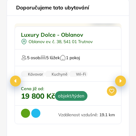
Doporučujeme tato ubytování
Pro rodiny s dětmi
Doporučujeme
Luxury Dolce - Oblanov
C
Pro čtyři
N
Oblanov ev. č. 38, 541 01 Trutnov
Vířivka
U 
Vodní sporty
5 osob
5 lůžek
1 pokoj
U vody
P
Kávovar
Kuchyně
Wi-Fi
Rodinné pokoje
Klimatizace
Cena již od:
19 800 Kč
objekt/týden
Ce
1
Vzdálenost vzdušně:
19.1 km