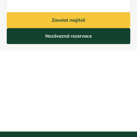
Zavolat majiteli
Nezávazná rezervace