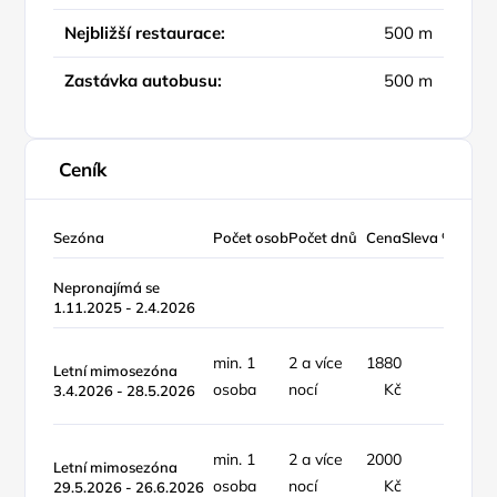
Nejbližší restaurace:
500 m
Zastávka autobusu:
500 m
Ceník
Sezóna
Počet osob
Počet dnů
Cena
Sleva %
Typ c
Nepronajímá se
1.11.2025 - 2.4.2026
min. 1
2 a více
1880
objekt
Letní mimosezóna
osoba
nocí
Kč
noc
3.4.2026 - 28.5.2026
min. 1
2 a více
2000
objekt
Letní mimosezóna
osoba
nocí
Kč
noc
29.5.2026 - 26.6.2026