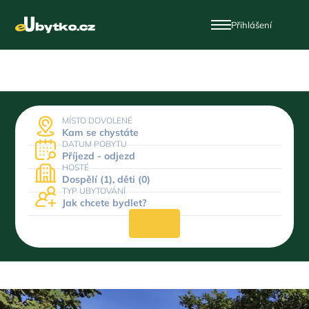
Přihlášení
MÍSTO DOVOLENÉ
Kam se chystáte
DATUM POBYTU
Příjezd - odjezd
HOSTÉ
Dospělí (1), děti (0)
TYP UBYTOVÁNÍ
Jak chcete bydlet?