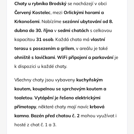
Chaty u rybníka Brodský
se nacházejí v obci
Červený Kostelec
, mezi
Orlickými horami a
Krkonošemi
. Nabízíme
sezónní ubytování od 8.
dubna do 30. října
v
sedmi chatách
s celkovou
kapacitou
31 osob
. Každá chata má
vlastní
terasu s posezením a grilem
, v areálu je také
ohniště s lavičkami
.
WiFi připojení a parkování
je
k dispozici u každé chaty.
Všechny chaty jsou vybaveny
kuchyňským
koutem, koupelnou se sprchovým koutem a
toaletou
.
Vytápění je řešeno elektrickými
přímotopy
, některé chaty mají navíc
krbová
kamna
.
Bazén před chatou č. 2
mohou využívat i
hosté z chat č. 1 a 3.