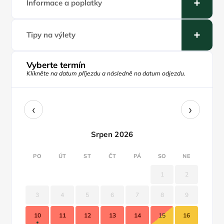
Informace a poplatky
Tipy na výlety
Vyberte termín
Klikněte na datum příjezdu a následně na datum odjezdu.
‹
›
Srpen 2026
PO
ÚT
ST
ČT
PÁ
SO
NE
1
2
3
4
5
6
7
8
9
10
11
12
13
14
15
16