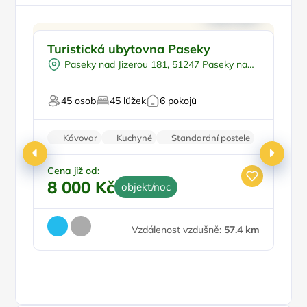
U lesa
Turistická ubytovna Paseky
P
Pingpong
Š
Paseky nad Jizerou 181, 51247 Paseky nad
U sjezdovky
Jizerou
Firemní akce/teambuilding
U 
45 osob
45 lůžek
6 pokojů
Pro svatby a oslavy
Kávovar
Kuchyně
Standardní postele
Wi-Fi
Zvířata povolena
Cena již od:
8 000 Kč
objekt/noc
Ce
4
Vzdálenost vzdušně:
57.4 km