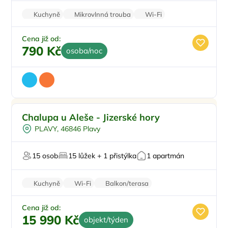
Kuchyně
Mikrovlnná trouba
Wi-Fi
Sprchový kout
Balkon/terasa
Cena již od:
790 Kč
osoba/noc
Pro rodiny s dětmi
Doporučujeme
Chalupa u Aleše - Jizerské hory
Dětské hřiště
PLAVY, 46846 Plavy
Venkovní bazén
Dětská postýlka
15 osob
15 lůžek + 1 přistýlka
1 apartmán
Pro skupiny
Kuchyně
Wi-Fi
Balkon/terasa
Zvířata povolena
Vysavač
Cena již od:
15 990 Kč
objekt/týden