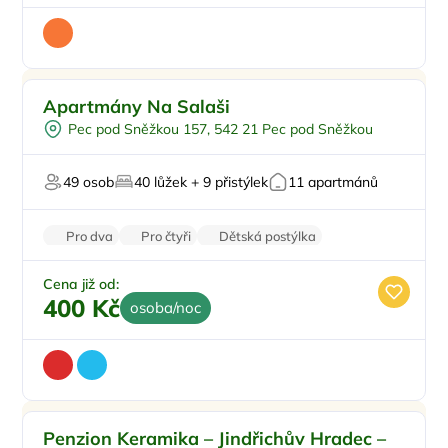
Pro rodiny s dětmi
Doporučujeme
Apartmány Na Salaši
Pro skupiny
Pec pod Sněžkou 157, 542 21 Pec pod Sněžkou
U lyžařského střediska
Na horách
49 osob
40 lůžek + 9 přistýlek
11 apartmánů
Zvířata povolena
Pro dva
Pro čtyři
Dětská postýlka
Venkovní posezení
Venkovní gril
Cena již od:
400 Kč
osoba/noc
Pro rodiny s dětmi
Doporučujeme
Penzion Keramika – Jindřichův Hradec –