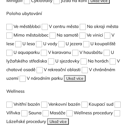
Minigolf
Cyklotraily
Jízda na koni
Ukaž více
Poloha ubytování
Ve městě/obci
V centru města
Na okraji města
Mimo město/obec
Na samotě
Ve vinici
V
lese
U lesa
U vody
U jezera
U koupaliště
U aquaparku
V karavanu
V hausbótu
U
lyžařského střediska
U sjezdovky
Na horách
V
chatové osadě
V rekreační oblasti
V chráněném
uzemí
V národním parku
Ukaž více
Wellness
Vnitřní bazén
Venkovní bazén
Koupací sud
Vířivka
Sauna
Masáže
Wellness procedury
Lázeňské procedury
Ukaž více