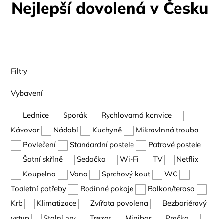
Nejlepší dovolená v Česku
Filtry
Vybavení
Lednice
Sporák
Rychlovarná konvice
Kávovar
Nádobí
Kuchyně
Mikrovlnná trouba
Povlečení
Standardní postele
Patrové postele
Šatní skříně
Sedačka
Wi-Fi
TV
Netflix
Koupelna
Vana
Sprchový kout
WC
Toaletní potřeby
Rodinné pokoje
Balkon/terasa
Krb
Klimatizace
Zvířata povolena
Bezbariérový
vstup
Stolní hry
Trezor
Minibar
Pračka