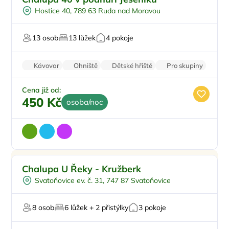
Venkovní bazén
Hostice 40, 789 63 Ruda nad Moravou
Koupací sud
Sauna
13 osob
13 lůžek
4 pokoje
Krb
Kávovar
Ohniště
Dětské hřiště
Pro skupiny
Venkovní gril
Cena již od:
450 Kč
osoba/noc
Pro rodiny s dětmi
Doporučujeme
Chalupa U Řeky - Kružberk
Koupací sud
Svatoňovice ev. č. 31, 747 87 Svatoňovice
Sauna
U lesa
8 osob
6 lůžek + 2 přistýlky
3 pokoje
U vody