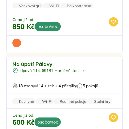
Venkovní gril
Wi-Fi
Balkon/terasa
Stolní hry
Cena již od:
850 Kč
osoba/noc
-10%
Doporučujeme
Na úpatí Pálavy
Pro rodiny s dětmi
Lípová 114, 69181 Horní Věstonice
Dětské hřiště
Pro skupiny
18 osob
14 lůžek + 4 přistýlky
5 pokojů
Zahrada
Pro milovníky vína
Kuchyně
Wi-Fi
Rodinné pokoje
Stolní hry
Parkování zdarma
Cena již od:
600 Kč
osoba/noc