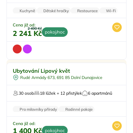
Kuchyně
Dětské hračky
Restaurace
Wi-Fi
Parkování zdarma
Cena již od:
2 490 Kč
2 241 Kč
pokoj/noc
Pro rodiny s dětmi
Doporučujeme
Ubytování Lipový květ
Dětská postýlka
Rudé Armády 673, 691 85 Dolní Dunajovice
Venkovní gril
Zimní zahrada
30 osob
18 lůžek + 12 přistýlek
6 apartmánů
Pro milovníky vína
Pro milovníky přírody
Rodinné pokoje
Balkon/terasa
Klimatizace
Stolní hry
Cena již od:
1 400 Kč
pokoj/noc