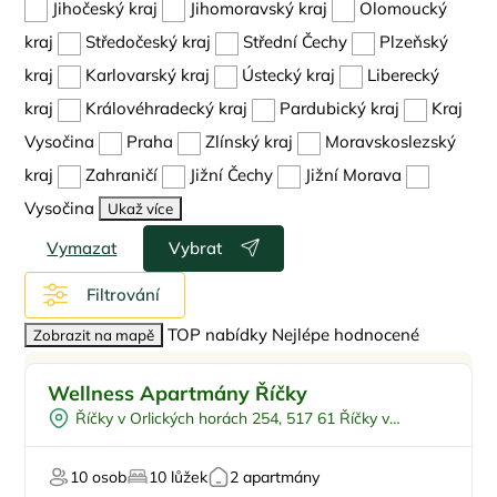
Jihočeský kraj
Jihomoravský kraj
Olomoucký
kraj
Středočeský kraj
Střední Čechy
Plzeňský
kraj
Karlovarský kraj
Ústecký kraj
Liberecký
kraj
Královéhradecký kraj
Pardubický kraj
Kraj
Vysočina
Praha
Zlínský kraj
Moravskoslezský
kraj
Zahraničí
Jižní Čechy
Jižní Morava
Vysočina
Ukaž více
Vymazat
Vybrat
Filtrování
TOP nabídky
Nejlépe hodnocené
Zobrazit na mapě
Pro rodiny s dětmi
Sleva %
Wellness Apartmány Říčky
Vnitřní bazén
Doporučujeme
Říčky v Orlických horách 254, 517 61 Říčky v
Dětské hřiště
Sleva
Orlických horách
Pro milovníky přírody
Top
10 osob
10 lůžek
2 apartmány
U sjezdovky