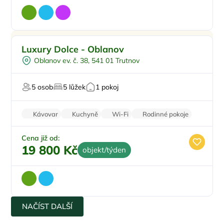
Pro rodiny s dětmi
Doporučujeme
Luxury Dolce - Oblanov
Pro čtyři
Oblanov ev. č. 38, 541 01 Trutnov
Vířivka
Vodní sporty
5 osob
5 lůžek
1 pokoj
U vody
Kávovar
Kuchyně
Wi-Fi
Rodinné pokoje
Klimatizace
Cena již od:
19 800 Kč
objekt/týden
NAČÍST DALŠÍ