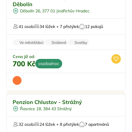
Venkovní bazén
Děbolín
Pro skupiny
Děbolín 26, 377 01 Jindřichův Hradec
Sauna
Pro svatby a oslavy
41 osob
34 lůžek + 7 přistýlek
12 pokojů
Ve městě/obci
Snídaně
Svatby
Worshopy/školení
Firemní akce/teambuilding
Cena již od:
700 Kč
osoba/noc
Pro rodiny s dětmi
Doporučujeme
Penzion Chlustov - Strážný
Dětské hřiště
Řasnice 18, 384 43 Strážný
Sauna
Mini Zoo
32 osob
24 lůžek + 8 přistýlek
7 apartmánů
U lesa