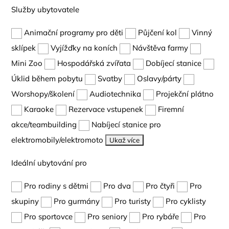
Služby ubytovatele
Animační programy pro děti
Půjčení kol
Vinný
sklípek
Vyjížďky na koních
Návštěva farmy
Mini Zoo
Hospodářská zvířata
Dobíjecí stanice
Úklid během pobytu
Svatby
Oslavy/párty
Worshopy/školení
Audiotechnika
Projekční plátno
Karaoke
Rezervace vstupenek
Firemní
akce/teambuilding
Nabíjecí stanice pro
elektromobily/elektromoto
Ukaž více
Ideální ubytování pro
Pro rodiny s dětmi
Pro dva
Pro čtyři
Pro
skupiny
Pro gurmány
Pro turisty
Pro cyklisty
Pro sportovce
Pro seniory
Pro rybáře
Pro