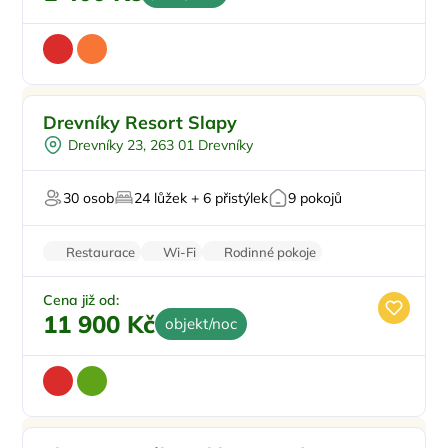
Pro rodiny s dětmi
Doporučujeme
Drevníky Resort Slapy
Vnitřní bazén
Top
Drevníky 23, 263 01 Drevníky
Pro skupiny
Vířivka
30 osob
24 lůžek + 6 přistýlek
9 pokojů
Sauna
Restaurace
Wi-Fi
Rodinné pokoje
Balkon/terasa
Parkování zdarma
Cena již od:
11 900 Kč
objekt/noc
Pro rodiny s dětmi
Doporučujeme