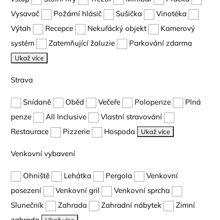
Vysavač
Požární hlásič
Sušička
Vinotéka
Výtah
Recepce
Nekuřácký objekt
Kamerový
systém
Zatemňující žaluzie
Parkování zdarma
Ukaž více
Strava
Snídaně
Oběd
Večeře
Polopenze
Plná
penze
All Inclusive
Vlastní stravování
Restaurace
Pizzerie
Hospoda
Ukaž více
Venkovní vybavení
Ohniště
Lehátka
Pergola
Venkovní
posezení
Venkovní gril
Venkovní sprcha
Slunečník
Zahrada
Zahradní nábytek
Zimní
zahrada