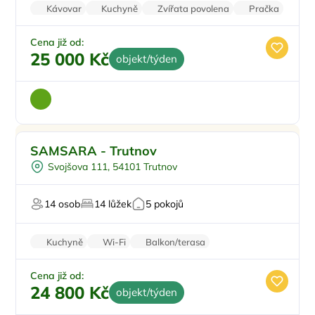
Kávovar
Kuchyně
Zvířata povolena
Pračka
Vysavač
Cena již od:
25 000 Kč
objekt/týden
Pro rodiny s dětmi
Doporučujeme
SAMSARA - Trutnov
Koupací sud
Svojšova 111, 54101 Trutnov
Vyjížďky na koních
Sauna
14 osob
14 lůžek
5 pokojů
U lesa
Kuchyně
Wi-Fi
Balkon/terasa
Bezbariérový vstup
Cena již od:
24 800 Kč
objekt/týden