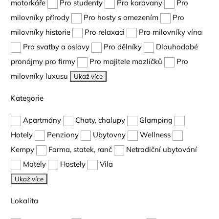
motorkáře
Pro studenty
Pro karavany
Pro
milovníky přírody
Pro hosty s omezením
Pro
milovníky historie
Pro relaxaci
Pro milovníky vína
Pro svatby a oslavy
Pro dělníky
Dlouhodobé
pronájmy pro firmy
Pro majitele mazlíčků
Pro
milovníky luxusu
Ukaž více
Kategorie
Apartmány
Chaty, chalupy
Glamping
Hotely
Penziony
Ubytovny
Wellness
Kempy
Farma, statek, ranč
Netradiční ubytování
Motely
Hostely
Vila
Ukaž více
Lokalita