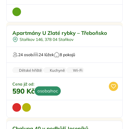
Pro rodiny s dětmi
Doporučujeme
Apartmány U Zlaté rybky – Třeboňsko
Koupací sud
Staňkov 146, 378 04 Staňkov
Vířivka
Sauna
24 osob
24 lůžek
8 pokojů
U vody
Dětské hřiště
Kuchyně
Wi-Fi
Rodinné pokoje
Balkon/terasa
Cena již od:
590 Kč
osoba/noc
Pro rodiny s dětmi
Doporučujeme
Chalupa 40 v podhůří Jeseníků