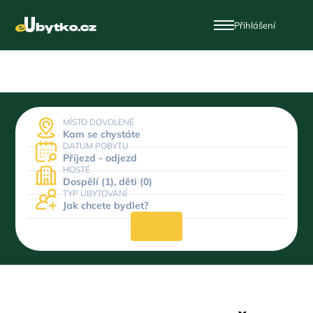
Přihlášení
MÍSTO DOVOLENÉ
Kam se chystáte
DATUM POBYTU
Příjezd - odjezd
HOSTÉ
Dospělí (1), děti (0)
TYP UBYTOVÁNÍ
Jak chcete bydlet?