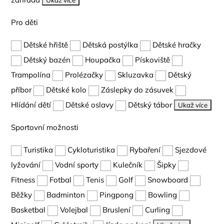
Ukaž více
Pro děti
Dětské hřiště
Dětská postýlka
Dětské hračky
Dětský bazén
Houpačka
Pískoviště
Trampolína
Prolézačky
Skluzavka
Dětský
příbor
Dětské kolo
Záslepky do zásuvek
Hlídání dětí
Dětské oslavy
Dětský tábor
Ukaž více
Sportovní možnosti
Turistika
Cykloturistika
Rybaření
Sjezdové
lyžování
Vodní sporty
Kulečník
Šipky
Fitness
Fotbal
Tenis
Golf
Snowboard
Běžky
Badminton
Pingpong
Bowling
Basketbal
Volejbal
Bruslení
Curling