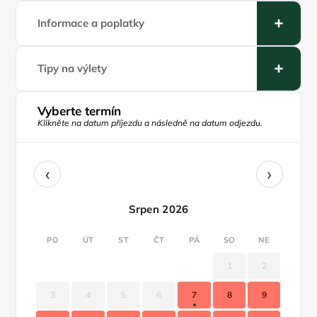
Informace a poplatky
Tipy na výlety
Vyberte termín
Klikněte na datum příjezdu a následně na datum odjezdu.
‹
›
Srpen 2026
PO
ÚT
ST
ČT
PÁ
SO
NE
1
2
3
4
5
6
7
8
9