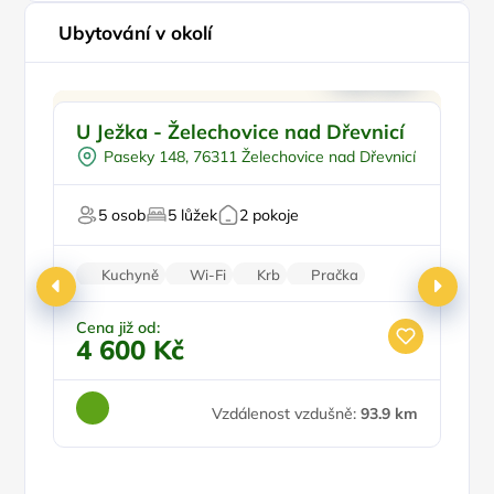
Ubytování v okolí
Na samotě
U Ježka - Želechovice nad Dřevnicí
G
V lese
N
Paseky 148, 76311 Želechovice nad Dřevnicí
Pro milovníky přírody
Pro majitele mazlíčků
Pr
5 osob
5 lůžek
2 pokoje
Kl
Kuchyně
Wi-Fi
Krb
Pračka
Parkování zdarma
Cena již od:
Ce
4 600 Kč
3
Vzdálenost vzdušně:
93.9 km