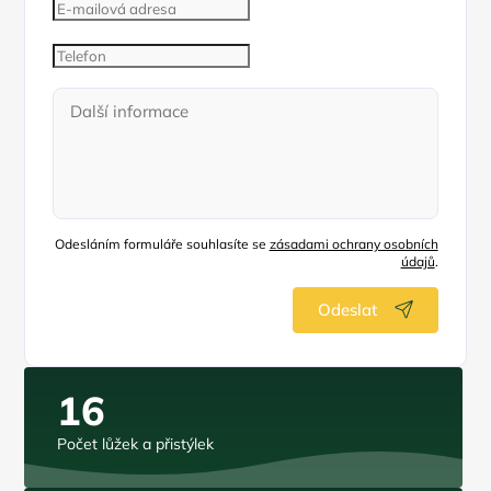
Odesláním formuláře souhlasíte se
zásadami ochrany osobních
údajů
.
Odeslat
16
Počet lůžek a přistýlek