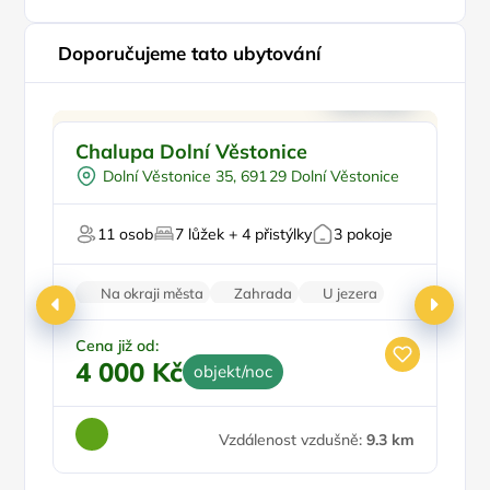
Doporučujeme tato ubytování
Pro rodiny s dětmi
Doporučujeme
Pr
Chalupa Dolní Věstonice
Gr
Pro čtyři
Dolní Věstonice 35, 691 29 Dolní Věstonice
Vinný sklípek
Pro skupiny
Pr
11 osob
7 lůžek + 4 přistýlky
3 pokoje
Firemní akce/teambuilding
Na okraji města
Zahrada
U jezera
Pro milovníky vína
Zvířata povolena
Cena již od:
Ce
4 000 Kč
5
objekt/noc
Vzdálenost vzdušně:
9.3 km