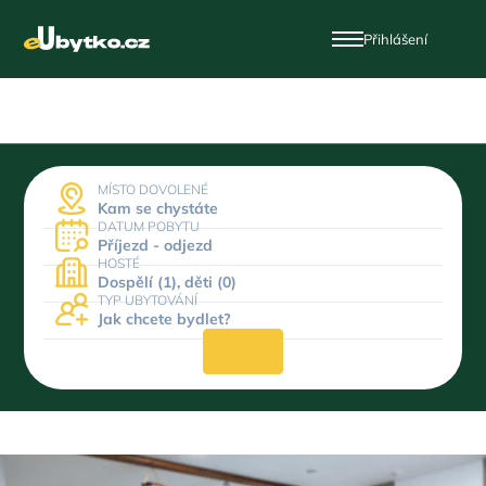
Přihlášení
MÍSTO DOVOLENÉ
Kam se chystáte
DATUM POBYTU
Příjezd - odjezd
HOSTÉ
Dospělí (1), děti (0)
TYP UBYTOVÁNÍ
Jak chcete bydlet?