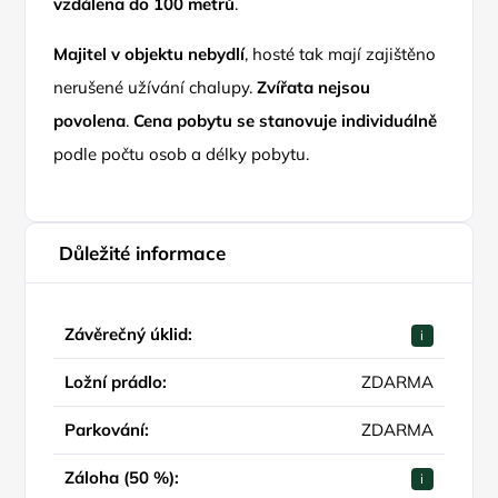
vzdálena do 100 metrů
.
Majitel v objektu nebydlí
, hosté tak mají zajištěno
nerušené užívání chalupy.
Zvířata nejsou
povolena
.
Cena pobytu se stanovuje individuálně
podle počtu osob a délky pobytu.
Důležité informace
Závěrečný úklid:
i
Ložní prádlo:
ZDARMA
Parkování:
ZDARMA
Záloha (50 %):
i