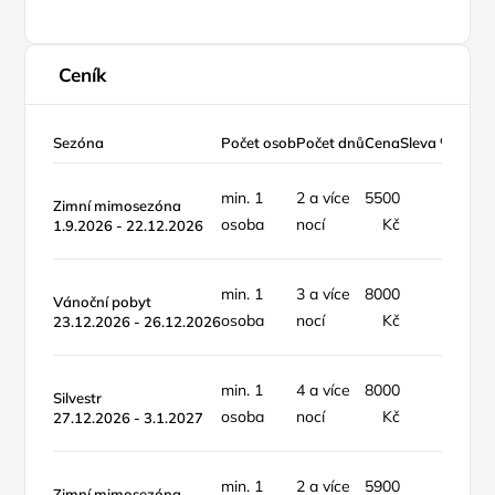
Ceník
Sezóna
Počet osob
Počet dnů
Cena
Sleva %
Typ c
min. 1
2 a více
5500
objekt
Zimní mimosezóna
osoba
nocí
Kč
noc
1.9.2026 - 22.12.2026
min. 1
3 a více
8000
objekt
Vánoční pobyt
osoba
nocí
Kč
noc
23.12.2026 - 26.12.2026
min. 1
4 a více
8000
objekt
Silvestr
osoba
nocí
Kč
noc
27.12.2026 - 3.1.2027
min. 1
2 a více
5900
objekt
Zimní mimosezóna