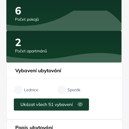
6
Počet pokojů
2
Počet apartmánů
Vybavení ubytování
Lednice
Sporák
Ukázat všech 51 vybavení
Popis ubytování