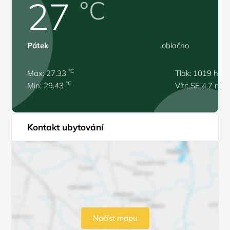
27
°C
Pátek
oblačno
°C
Max: 27.33
Tlak: 1019 hPa
°C
Min: 29.43
Vítr: SE 4.7 m/s
Kontakt ubytování
Načíst mapu