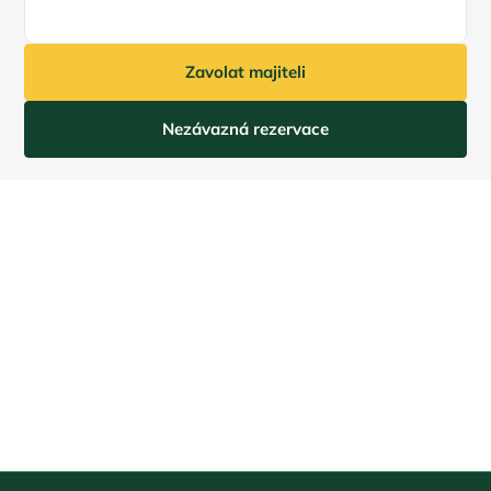
Zavolat majiteli
Nezávazná rezervace