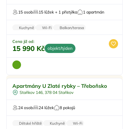
Dětská postýlka
15 osob
15 lůžek + 1 přistýlka
1 apartmán
Pro skupiny
Kuchyně
Wi-Fi
Balkon/terasa
Zvířata povolena
Vysavač
Cena již od:
15 990 Kč
objekt/týden
Pro rodiny s dětmi
Doporučujeme
Apartmány U Zlaté rybky – Třeboňsko
Koupací sud
Staňkov 146, 378 04 Staňkov
Vířivka
Sauna
24 osob
24 lůžek
8 pokojů
U vody
Dětské hřiště
Kuchyně
Wi-Fi