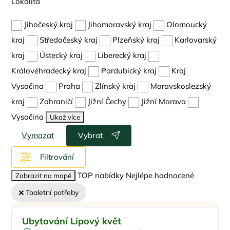
Lokalita
Jihočeský kraj
Jihomoravský kraj
Olomoucký
kraj
Středočeský kraj
Plzeňský kraj
Karlovarský
kraj
Ústecký kraj
Liberecký kraj
Královéhradecký kraj
Pardubický kraj
Kraj
Vysočina
Praha
Zlínský kraj
Moravskoslezský
kraj
Zahraničí
Jižní Čechy
Jižní Morava
Vysočina
Ukaž více
Vymazat
Vybrat
Filtrování
TOP nabídky
Nejlépe hodnocené
Zobrazit na mapě
Toaletní potřeby
Pro rodiny s dětmi
Doporučujeme
Ubytování Lipový květ
Dětská postýlka