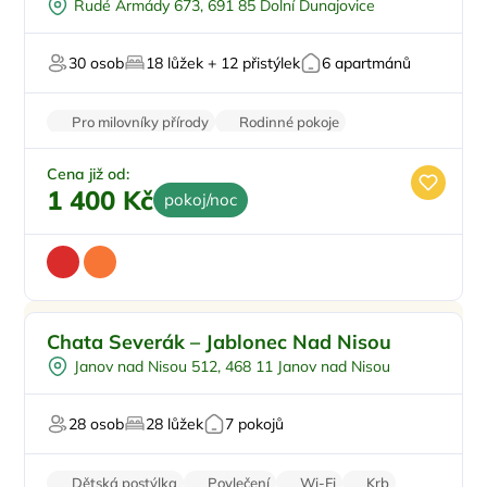
Rudé Armády 673, 691 85 Dolní Dunajovice
Venkovní gril
Zimní zahrada
30 osob
18 lůžek + 12 přistýlek
6 apartmánů
Pro milovníky vína
Pro milovníky přírody
Rodinné pokoje
Balkon/terasa
Klimatizace
Stolní hry
Cena již od:
1 400 Kč
pokoj/noc
Pro rodiny s dětmi
Doporučujeme
Chata Severák – Jablonec Nad Nisou
Polopenze
Janov nad Nisou 512, 468 11 Janov nad Nisou
U lyžařského střediska
U sjezdovky
28 osob
28 lůžek
7 pokojů
Pro majitele mazlíčků
Dětská postýlka
Povlečení
Wi-Fi
Krb