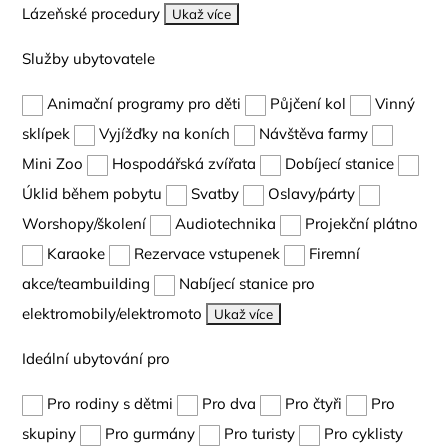
Lázeňské procedury
Ukaž více
Služby ubytovatele
Animační programy pro děti
Půjčení kol
Vinný
sklípek
Vyjížďky na koních
Návštěva farmy
Mini Zoo
Hospodářská zvířata
Dobíjecí stanice
Úklid během pobytu
Svatby
Oslavy/párty
Worshopy/školení
Audiotechnika
Projekční plátno
Karaoke
Rezervace vstupenek
Firemní
akce/teambuilding
Nabíjecí stanice pro
elektromobily/elektromoto
Ukaž více
Ideální ubytování pro
Pro rodiny s dětmi
Pro dva
Pro čtyři
Pro
skupiny
Pro gurmány
Pro turisty
Pro cyklisty