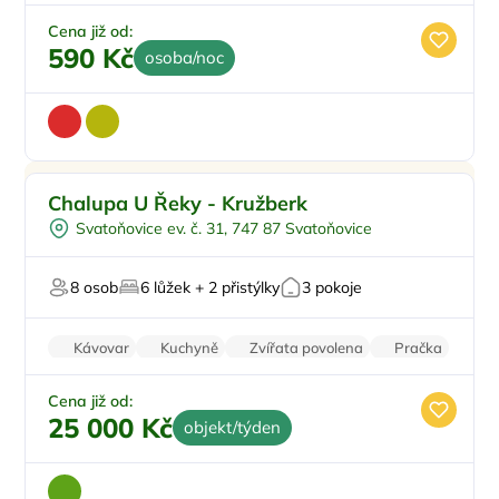
Rodinné pokoje
Balkon/terasa
Cena již od:
590 Kč
osoba/noc
Pro rodiny s dětmi
Doporučujeme
Chalupa U Řeky - Kružberk
Koupací sud
Svatoňovice ev. č. 31, 747 87 Svatoňovice
Sauna
U lesa
8 osob
6 lůžek + 2 přistýlky
3 pokoje
U vody
Kávovar
Kuchyně
Zvířata povolena
Pračka
Vysavač
Cena již od:
25 000 Kč
objekt/týden