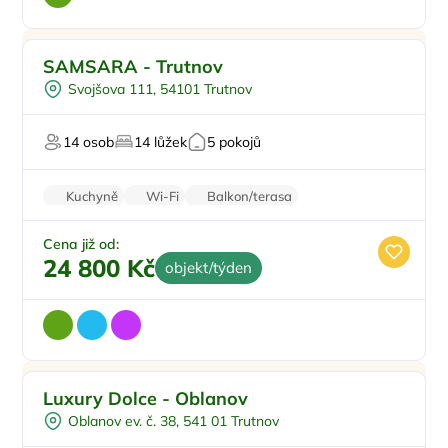
Pro rodiny s dětmi
Doporučujeme
SAMSARA - Trutnov
Koupací sud
Svojšova 111, 54101 Trutnov
Vyjížďky na koních
Sauna
14 osob
14 lůžek
5 pokojů
U lesa
Kuchyně
Wi-Fi
Balkon/terasa
Bezbariérový vstup
Cena již od:
24 800 Kč
objekt/týden
Pro rodiny s dětmi
Doporučujeme
Luxury Dolce - Oblanov
Pro čtyři
Oblanov ev. č. 38, 541 01 Trutnov
Vířivka