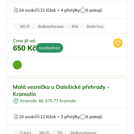
Firemní akce/teambuilding
24 osob
21 lůžek + 4 přistýlky
6 pokojů
V chráněném uzemí
Wi-Fi
Balkon/terasa
Krb
Stolní hry
Parkování zdarma
Cena již od:
650 Kč
osoba/noc
Pro rodiny s dětmi
Doporučujeme
Malá vesnička u Dalešické přehrady -
Pro skupiny
Kramolín
U vody
Kramolín 48, 675 77 Kramolín
Pro rybáře
Firemní akce/teambuilding
15 osob
12 lůžek + 3 přistýlky
6 pokojů
U lesa
Wi-Fi
TV
Balkon/terasa