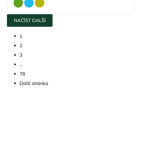
NAČÍST DALŠÍ
1
2
3
...
78
Další stránka