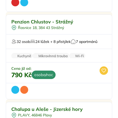
Pro rodiny s dětmi
Doporučujeme
Penzion Chlustov - Strážný
Dětské hřiště
Řasnice 18, 384 43 Strážný
Sauna
Mini Zoo
32 osob
24 lůžek + 8 přistýlek
7 apartmánů
U lesa
Kuchyně
Mikrovlnná trouba
Wi-Fi
Sprchový kout
Balkon/terasa
Cena již od:
790 Kč
osoba/noc
Pro rodiny s dětmi
Doporučujeme
Chalupa u Aleše - Jizerské hory
Dětské hřiště
PLAVY, 46846 Plavy
Venkovní bazén