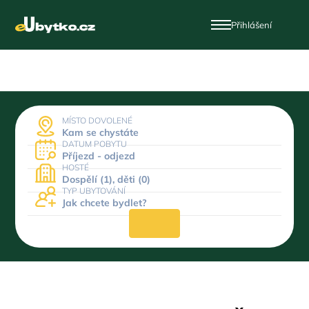
Přihlášení
MÍSTO DOVOLENÉ
Kam se chystáte
DATUM POBYTU
Příjezd - odjezd
HOSTÉ
Dospělí (1), děti (0)
TYP UBYTOVÁNÍ
Jak chcete bydlet?