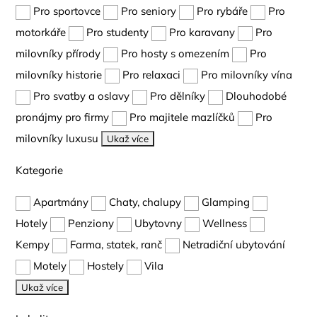
Pro sportovce
Pro seniory
Pro rybáře
Pro
motorkáře
Pro studenty
Pro karavany
Pro
milovníky přírody
Pro hosty s omezením
Pro
milovníky historie
Pro relaxaci
Pro milovníky vína
Pro svatby a oslavy
Pro dělníky
Dlouhodobé
pronájmy pro firmy
Pro majitele mazlíčků
Pro
milovníky luxusu
Ukaž více
Kategorie
Apartmány
Chaty, chalupy
Glamping
Hotely
Penziony
Ubytovny
Wellness
Kempy
Farma, statek, ranč
Netradiční ubytování
Motely
Hostely
Vila
Ukaž více