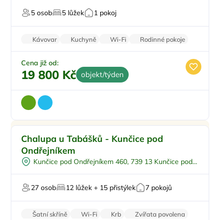
Vodní sporty
5 osob
5 lůžek
1 pokoj
U vody
Kávovar
Kuchyně
Wi-Fi
Rodinné pokoje
Klimatizace
Cena již od:
19 800 Kč
objekt/týden
Dětské hřiště
Doporučujeme
Chalupa u Tabášků - Kunčice pod
Polopenze
Ondřejníkem
Na samotě
Kunčice pod Ondřejníkem 460, 739 13 Kunčice pod
U lesa
Ondřejníkem
Pro svatby a oslavy
27 osob
12 lůžek + 15 přistýlek
7 pokojů
Šatní skříně
Wi-Fi
Krb
Zvířata povolena