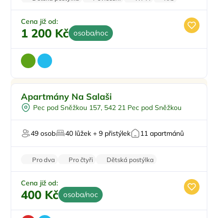
Pračka
Cena již od:
1 200 Kč
osoba/noc
Pro rodiny s dětmi
Doporučujeme
Apartmány Na Salaši
Pro skupiny
Pec pod Sněžkou 157, 542 21 Pec pod Sněžkou
U lyžařského střediska
Na horách
49 osob
40 lůžek + 9 přistýlek
11 apartmánů
Zvířata povolena
Pro dva
Pro čtyři
Dětská postýlka
Venkovní posezení
Venkovní gril
Cena již od:
400 Kč
osoba/noc