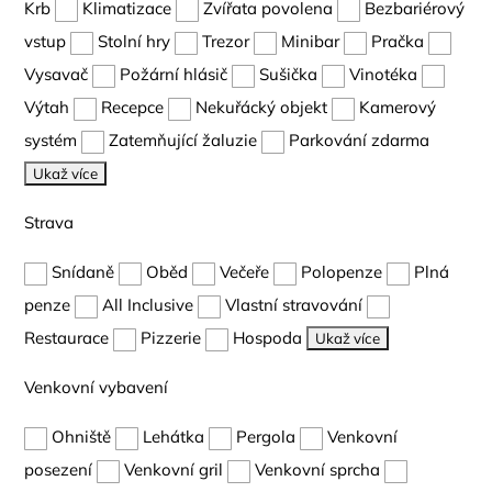
Krb
Klimatizace
Zvířata povolena
Bezbariérový
vstup
Stolní hry
Trezor
Minibar
Pračka
Vysavač
Požární hlásič
Sušička
Vinotéka
Výtah
Recepce
Nekuřácký objekt
Kamerový
systém
Zatemňující žaluzie
Parkování zdarma
Ukaž více
Strava
Snídaně
Oběd
Večeře
Polopenze
Plná
penze
All Inclusive
Vlastní stravování
Restaurace
Pizzerie
Hospoda
Ukaž více
Venkovní vybavení
Ohniště
Lehátka
Pergola
Venkovní
posezení
Venkovní gril
Venkovní sprcha