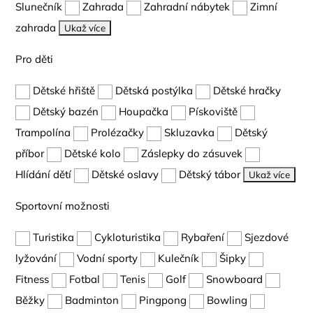
Slunečník
Zahrada
Zahradní nábytek
Zimní
zahrada
Ukaž více
Pro děti
Dětské hřiště
Dětská postýlka
Dětské hračky
Dětský bazén
Houpačka
Pískoviště
Trampolína
Prolézačky
Skluzavka
Dětský
příbor
Dětské kolo
Záslepky do zásuvek
Hlídání dětí
Dětské oslavy
Dětský tábor
Ukaž více
Sportovní možnosti
Turistika
Cykloturistika
Rybaření
Sjezdové
lyžování
Vodní sporty
Kulečník
Šipky
Fitness
Fotbal
Tenis
Golf
Snowboard
Běžky
Badminton
Pingpong
Bowling