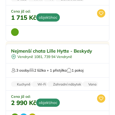
Parkování zdarma
Cena již od:
1 715 Kč
objekt/noc
Ohniště
Doporučujeme
Nejmenší chata Lille Hytte - Beskydy
U lesa
Top
Vendryně 1081, 739 94 Vendryně
Pro milovníky přírody
Na horách
3 osoby
2 lůžka + 1 přistýlka
1 pokoj
Pro majitele mazlíčků
Kuchyně
Wi-Fi
Zahradní nábytek
Vana
Balkon/terasa
Cena již od:
2 990 Kč
objekt/noc