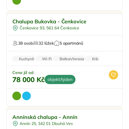
Koupací sud
Doporučujeme
Chalupa Bukovka - Čenkovice
Vířivka
Čenkovice 93, 561 64 Čenkovice
Sauna
Oslavy/párty
38 osob
32 lůžek
5 apartmánů
Firemní akce/teambuilding
Kuchyně
Wi-Fi
Balkon/terasa
Krb
Klimatizace
Cena již od:
78 000 Kč
objekt/týden
Sauna
Doporučujeme
Annínská chalupa - Annín
U lesa
Annín 25, 342 01 Dlouhá Ves
U vody