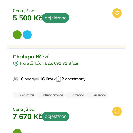
Pračka
Cena již od:
5 500 Kč
objekt/noc
Vnitřní bazén
Doporučujeme
Chalupa Březí
Venkovní bazén
Na Štěrkách 526, 691 81 Březí
Vířivka
Sauna
16 osob
16 lůžek
2 apartmány
Pro milovníky vína
Kávovar
Klimatizace
Pračka
Sušička
Vinotéka
Cena již od:
7 670 Kč
objekt/noc