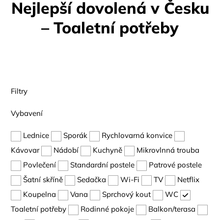
Nejlepší dovolená v Česku
– Toaletní potřeby
Filtry
Vybavení
Lednice
Sporák
Rychlovarná konvice
Kávovar
Nádobí
Kuchyně
Mikrovlnná trouba
Povlečení
Standardní postele
Patrové postele
Šatní skříně
Sedačka
Wi-Fi
TV
Netflix
Koupelna
Vana
Sprchový kout
WC
Toaletní potřeby
Rodinné pokoje
Balkon/terasa