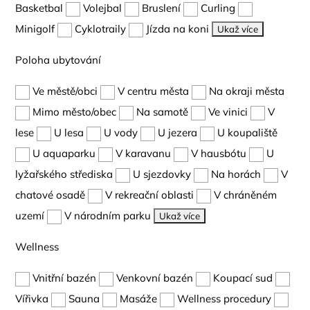
Basketbal
Volejbal
Bruslení
Curling
Minigolf
Cyklotraily
Jízda na koni
Ukaž více
Poloha ubytování
Ve městě/obci
V centru města
Na okraji města
Mimo město/obec
Na samotě
Ve vinici
V
lese
U lesa
U vody
U jezera
U koupaliště
U aquaparku
V karavanu
V hausbótu
U
lyžařského střediska
U sjezdovky
Na horách
V
chatové osadě
V rekreační oblasti
V chráněném
uzemí
V národním parku
Ukaž více
Wellness
Vnitřní bazén
Venkovní bazén
Koupací sud
Vířivka
Sauna
Masáže
Wellness procedury