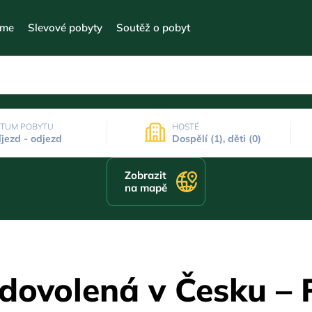
eme
Slevové pobyty
Soutěž o pobyt
TUM POBYTU
HOSTÉ
íjezd - odjezd
Dospělí (1), děti (0)
Zobrazit
na mapě
 dovolená v Česku – 