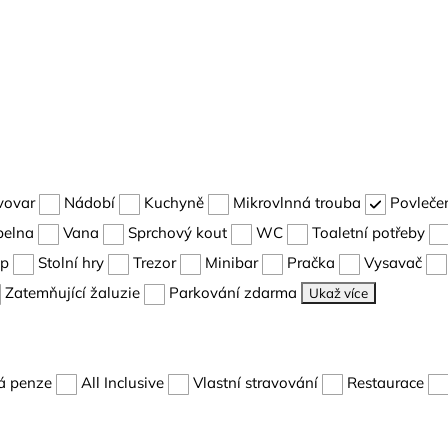
vovar
Nádobí
Kuchyně
Mikrovlnná trouba
Povleče
pelna
Vana
Sprchový kout
WC
Toaletní potřeby
up
Stolní hry
Trezor
Minibar
Pračka
Vysavač
Zatemňující žaluzie
Parkování zdarma
Ukaž více
á penze
All Inclusive
Vlastní stravování
Restaurace