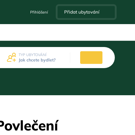
Přidat ubytování
Přihlášení
TYP UBYTOVÁNÍ
Jak chcete bydlet?
Povlečení