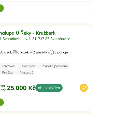
o rodiny s dětmi
Doporučujeme
halupa U Řeky - Kružberk
Koupací sud
Svatoňovice ev. č. 31, 747 87 Svatoňovice
Sauna
U lesa
8 osob
6 lůžek + 2 přistýlky
3 pokoje
U vody
Kávovar
Kuchyně
Zvířata povolena
Pračka
Vysavač
ena
25 000 Kč
objekt/týden
ž od: