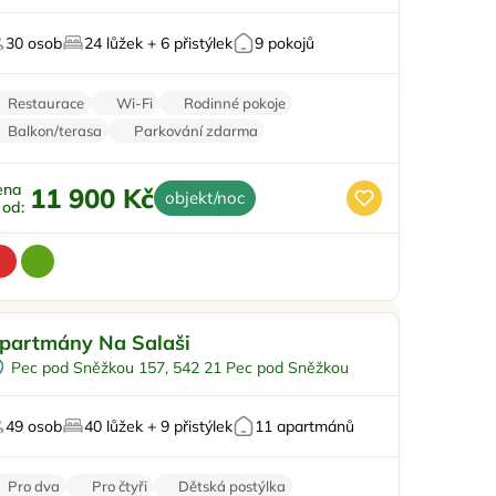
Vířivka
30 osob
24 lůžek + 6 přistýlek
9 pokojů
Sauna
Restaurace
Wi-Fi
Rodinné pokoje
Balkon/terasa
Parkování zdarma
ena
11 900 Kč
objekt/noc
ž od:
Pro rodiny s dětmi
Doporučujeme
partmány Na Salaši
Pro skupiny
Pec pod Sněžkou 157, 542 21 Pec pod Sněžkou
 lyžařského střediska
Na horách
49 osob
40 lůžek + 9 přistýlek
11 apartmánů
Zvířata povolena
Pro dva
Pro čtyři
Dětská postýlka