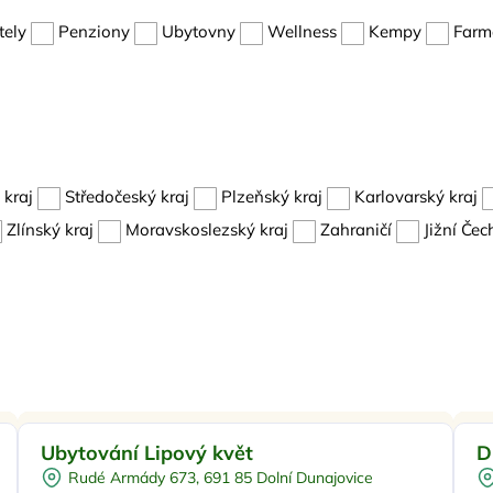
tely
Penziony
Ubytovny
Wellness
Kempy
Farma
kraj
Středočeský kraj
Plzeňský kraj
Karlovarský kraj
Zlínský kraj
Moravskoslezský kraj
Zahraničí
Jižní Čec
Pro rodiny s dětmi
Doporučujeme
Pr
Ubytování Lipový květ
D
Dětská postýlka
Rudé Armády 673, 691 85 Dolní Dunajovice
Venkovní gril