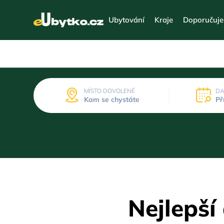
Ubytování
Kraje
Doporučuj
MÍSTO DOVOLENÉ
DA
Kam se chystáte
Př
Nejlepší