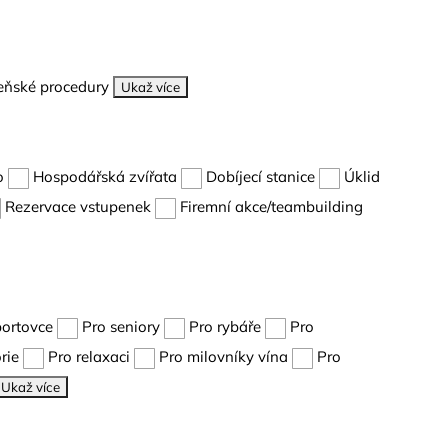
eňské procedury
Ukaž více
o
Hospodářská zvířata
Dobíjecí stanice
Úklid
Rezervace vstupenek
Firemní akce/teambuilding
portovce
Pro seniory
Pro rybáře
Pro
rie
Pro relaxaci
Pro milovníky vína
Pro
Ukaž více