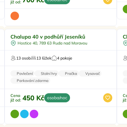
již od:
Venkovní bazén
Doporučujeme
Pr
Chalupa 40 v podhůří Jeseníků
C
Koupací sud
Hostice 40, 789 63 Ruda nad Moravou
Vířivka
Sauna
13 osob
13 lůžek
4 pokoje
U vody
Povlečení
Stolní hry
Pračka
Vysavač
Parkování zdarma
Cena
C
450 Kč
osoba/noc
již od:
ji