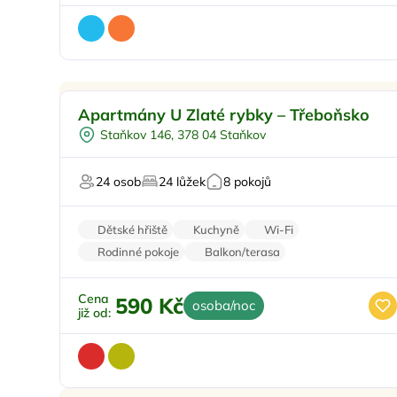
Pro rodiny s dětmi
Doporučujeme
Apartmány U Zlaté rybky – Třeboňsko
Koupací sud
Staňkov 146, 378 04 Staňkov
Vířivka
Sauna
24 osob
24 lůžek
8 pokojů
U vody
Dětské hřiště
Kuchyně
Wi-Fi
Rodinné pokoje
Balkon/terasa
Cena
590 Kč
osoba/noc
již od: