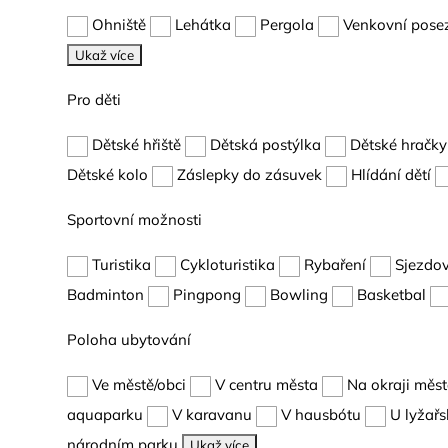
Ohniště
Lehátka
Pergola
Venkovní pose
Ukaž více
Pro děti
Dětské hřiště
Dětská postýlka
Dětské hračky
Dětské kolo
Záslepky do zásuvek
Hlídání dětí
Sportovní možnosti
Turistika
Cykloturistika
Rybaření
Sjezdov
Badminton
Pingpong
Bowling
Basketbal
Poloha ubytování
Ve městě/obci
V centru města
Na okraji měs
aquaparku
V karavanu
V hausbótu
U lyžařs
národním parku
Ukaž více