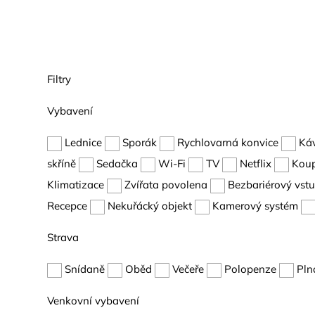
Filtry
Vybavení
Lednice
Sporák
Rychlovarná konvice
Ká
skříně
Sedačka
Wi-Fi
TV
Netflix
Kou
Klimatizace
Zvířata povolena
Bezbariérový vst
Recepce
Nekuřácký objekt
Kamerový systém
Strava
Snídaně
Oběd
Večeře
Polopenze
Pln
Venkovní vybavení