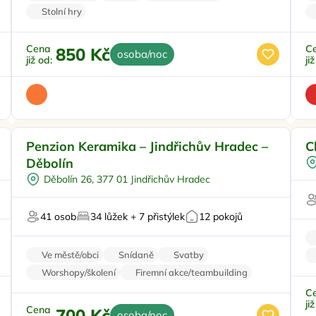
Stolní hry
Cena
C
850 Kč
osoba/noc
již od:
ji
Pro rodiny s dětmi
Doporučujeme
Pr
Penzion Keramika – Jindřichův Hradec –
C
Venkovní bazén
Děbolín
Pro skupiny
Děbolín 26, 377 01 Jindřichův Hradec
Sauna
Pro svatby a oslavy
41 osob
34 lůžek + 7 přistýlek
12 pokojů
Ve městě/obci
Snídaně
Svatby
Worshopy/školení
Firemní akce/teambuilding
C
ji
Cena
700 Kč
osoba/noc