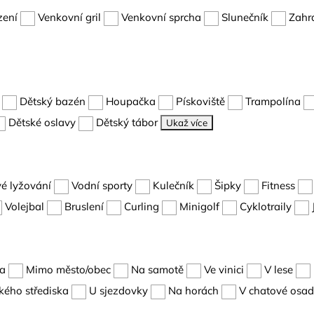
zení
Venkovní gril
Venkovní sprcha
Slunečník
Zahr
Dětský bazén
Houpačka
Pískoviště
Trampolína
Dětské oslavy
Dětský tábor
Ukaž více
é lyžování
Vodní sporty
Kulečník
Šipky
Fitness
Volejbal
Bruslení
Curling
Minigolf
Cyklotraily
ta
Mimo město/obec
Na samotě
Ve vinici
V lese
kého střediska
U sjezdovky
Na horách
V chatové osa