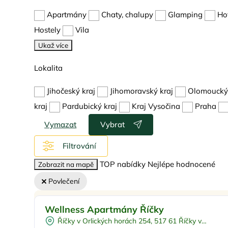
Apartmány
Chaty, chalupy
Glamping
Ho
Hostely
Vila
Ukaž více
Lokalita
Jihočeský kraj
Jihomoravský kraj
Olomoucký 
kraj
Pardubický kraj
Kraj Vysočina
Praha
Vymazat
Vybrat
Filtrování
TOP nabídky
Nejlépe hodnocené
Zobrazit na mapě
Povlečení
Pro rodiny s dětmi
Sleva %
Wellness Apartmány Říčky
Vnitřní bazén
Doporučujeme
Říčky v Orlických horách 254, 517 61 Říčky v
Dětské hřiště
Sleva