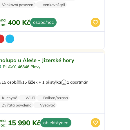
Venkovní posezení
Venkovní gril
ena
400 Kč
osoba/noc
ž od:
o rodiny s dětmi
Doporučujeme
halupa u Aleše - Jizerské hory
Dětské hřiště
PLAVY, 46846 Plavy
Venkovní bazén
Dětská postýlka
15 osob
15 lůžek + 1 přistýlka
1 apartmán
Pro skupiny
Kuchyně
Wi-Fi
Balkon/terasa
Zvířata povolena
Vysavač
ena
15 990 Kč
objekt/týden
ž od: