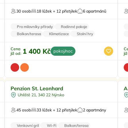
Zimní zahrada
30 osob
18 lůžek + 12 přistýlek
6 apartmánů
Pro milovníky vína
Pro milovníky přírody
Rodinné pokoje
Balkon/terasa
Klimatizace
Stolní hry
Cena
C
1 400 Kč
pokoj/noc
již od:
ji
Snídaně
Doporučujeme
Penzion St. Leonhard
A
Vnitřní bazén
Uhliště 21, 340 22 Nýrsko
Dětské hřiště
U
Večeře
45 osob
33 lůžek + 12 přistýlek
2 apartmány
Sauna
Venkovní gril
Wi-Fi
Balkon/terasa