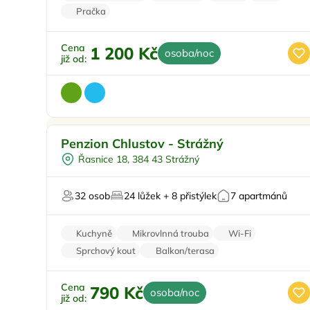
Pračka
Cena
1 200 Kč
osoba/noc
již od:
Pro rodiny s dětmi
Doporučujeme
Penzion Chlustov - Strážný
Dětské hřiště
Řasnice 18, 384 43 Strážný
Sauna
Mini Zoo
32 osob
24 lůžek + 8 přistýlek
7 apartmánů
U lesa
Kuchyně
Mikrovlnná trouba
Wi-Fi
Sprchový kout
Balkon/terasa
Cena
790 Kč
osoba/noc
již od: