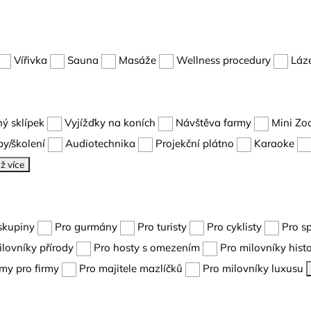
Vířivka
Sauna
Masáže
Wellness procedury
Láz
ný sklípek
Vyjížďky na koních
Návštěva farmy
Mini Zo
y/školení
Audiotechnika
Projekční plátno
Karaoke
ž více
skupiny
Pro gurmány
Pro turisty
Pro cyklisty
Pro s
ilovníky přírody
Pro hosty s omezením
Pro milovníky histo
my pro firmy
Pro majitele mazlíčků
Pro milovníky luxusu