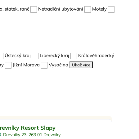
, statek, ranč
Netradiční ubytování
Motely
Ústecký kraj
Liberecký kraj
Královéhradecký
hy
Jižní Morava
Vysočina
Ukaž více
o rodiny s dětmi
Doporučujeme
revníky Resort Slapy
Vnitřní bazén
Top
Drevníky 23, 263 01 Drevníky
Pro skupiny