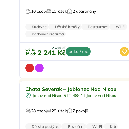
Orlických horách
Pro milovníky přírody
Top
10 osob
10 lůžek
2 apartmány
U sjezdovky
Kuchyně
Dětské hračky
Restaurace
Wi-Fi
Parkování zdarma
2 490 Kč
Cena
2 241 Kč
pokoj/noc
již od:
Pro rodiny s dětmi
Doporučujeme
Chata Severák – Jablonec Nad Nisou
Polopenze
Janov nad Nisou 512, 468 11 Janov nad Nisou
U lyžařského střediska
U sjezdovky
28 osob
28 lůžek
7 pokojů
Pro majitele mazlíčků
Dětská postýlka
Povlečení
Wi-Fi
Krb