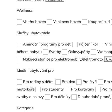
Wellness
Vnitřní bazén
Venkovní bazén
Koupací sud
Služby ubytovatele
Animační programy pro děti
Půjčení kol
Vin
během pobytu
Svatby
Oslavy/párty
Worshop
Nabíjecí stanice pro elektromobily/elektromoto
Uka
Ideální ubytování pro
Pro rodiny s dětmi
Pro dva
Pro čtyři
Pro 
motorkáře
Pro studenty
Pro karavany
Pro m
svatby a oslavy
Pro dělníky
Dlouhodobé pronáj
Kategorie