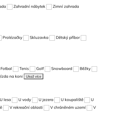
ada
Zahradní nábytek
Zimní zahrada
Prolézačky
Skluzavka
Dětský příbor
Fotbal
Tenis
Golf
Snowboard
Běžky
Jízda na koni
Ukaž více
U lesa
U vody
U jezera
U koupaliště
U
dě
V rekreační oblasti
V chráněném uzemí
V