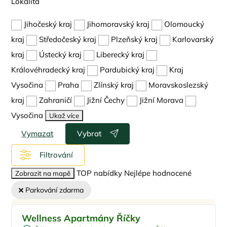
Lokalita
Jihočeský kraj
Jihomoravský kraj
Olomoucký
kraj
Středočeský kraj
Plzeňský kraj
Karlovarský
kraj
Ústecký kraj
Liberecký kraj
Královéhradecký kraj
Pardubický kraj
Kraj
Vysočina
Praha
Zlínský kraj
Moravskoslezský
kraj
Zahraničí
Jižní Čechy
Jižní Morava
Vysočina
Ukaž více
Vymazat
Vybrat
Filtrování
TOP nabídky
Nejlépe hodnocené
Zobrazit na mapě
Parkování zdarma
Pro rodiny s dětmi
Sleva %
Wellness Apartmány Říčky
Vnitřní bazén
Doporučujeme