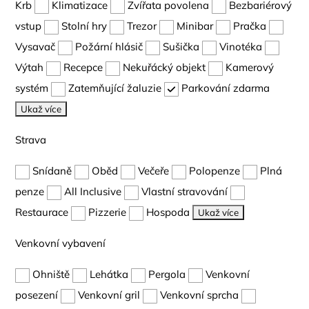
Krb
Klimatizace
Zvířata povolena
Bezbariérový
vstup
Stolní hry
Trezor
Minibar
Pračka
Vysavač
Požární hlásič
Sušička
Vinotéka
Výtah
Recepce
Nekuřácký objekt
Kamerový
systém
Zatemňující žaluzie
Parkování zdarma
Ukaž více
Strava
Snídaně
Oběd
Večeře
Polopenze
Plná
penze
All Inclusive
Vlastní stravování
Restaurace
Pizzerie
Hospoda
Ukaž více
Venkovní vybavení
Ohniště
Lehátka
Pergola
Venkovní
posezení
Venkovní gril
Venkovní sprcha