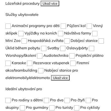
Lázeňské procedury
Ukaž více
Služby ubytovatele
Animační programy pro děti
Půjčení kol
Vinný
sklípek
Vyjížďky na koních
Návštěva farmy
Mini Zoo
Hospodářská zvířata
Dobíjecí stanice
Úklid během pobytu
Svatby
Oslavy/párty
Worshopy/školení
Audiotechnika
Projekční plátno
Karaoke
Rezervace vstupenek
Firemní
akce/teambuilding
Nabíjecí stanice pro
elektromobily/elektromoto
Ukaž více
Ideální ubytování pro
Pro rodiny s dětmi
Pro dva
Pro čtyři
Pro
skupiny
Pro gurmány
Pro turisty
Pro cyklisty