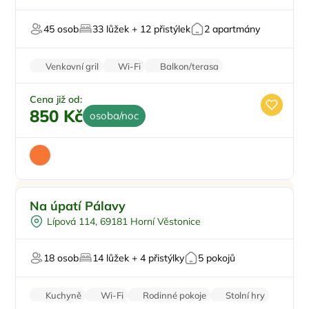
Večeře
45 osob
33 lůžek + 12 přistýlek
2 apartmány
Sauna
Venkovní gril
Wi-Fi
Balkon/terasa
Stolní hry
Cena již od:
850 Kč
osoba/noc
-10%
Doporučujeme
Na úpatí Pálavy
Pro rodiny s dětmi
Lípová 114, 69181 Horní Věstonice
Dětské hřiště
Pro skupiny
18 osob
14 lůžek + 4 přistýlky
5 pokojů
Zahrada
Pro milovníky vína
Kuchyně
Wi-Fi
Rodinné pokoje
Stolní hry