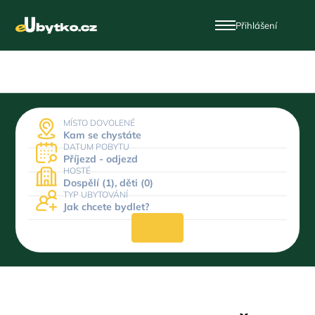
Přihlášení
MÍSTO DOVOLENÉ
Kam se chystáte
DATUM POBYTU
Příjezd - odjezd
HOSTÉ
Dospělí (1), děti (0)
TYP UBYTOVÁNÍ
Jak chcete bydlet?