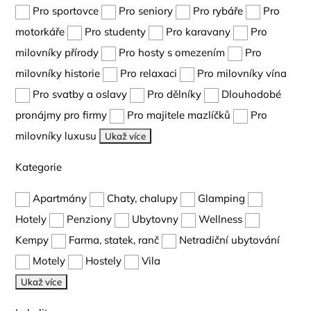
Pro sportovce
Pro seniory
Pro rybáře
Pro
motorkáře
Pro studenty
Pro karavany
Pro
milovníky přírody
Pro hosty s omezením
Pro
milovníky historie
Pro relaxaci
Pro milovníky vína
Pro svatby a oslavy
Pro dělníky
Dlouhodobé
pronájmy pro firmy
Pro majitele mazlíčků
Pro
milovníky luxusu
Ukaž více
Kategorie
Apartmány
Chaty, chalupy
Glamping
Hotely
Penziony
Ubytovny
Wellness
Kempy
Farma, statek, ranč
Netradiční ubytování
Motely
Hostely
Vila
Ukaž více