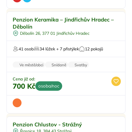
Pro rodiny s dětmi
Doporučujeme
Penzion Keramika – Jindřichův Hradec –
Venkovní bazén
Děbolín
Pro skupiny
Děbolín 26, 377 01 Jindřichův Hradec
Sauna
Pro svatby a oslavy
41 osob
34 lůžek + 7 přistýlek
12 pokojů
Ve městě/obci
Snídaně
Svatby
Worshopy/školení
Firemní akce/teambuilding
Cena již od:
700 Kč
osoba/noc
Pro rodiny s dětmi
Doporučujeme
Penzion Chlustov - Strážný
Dětské hřiště
Řasnice 18, 384 43 Strážný