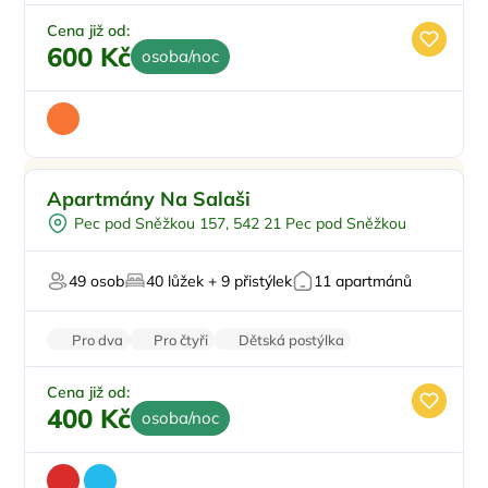
Parkování zdarma
Cena již od:
600 Kč
osoba/noc
Pro rodiny s dětmi
Doporučujeme
Apartmány Na Salaši
Pro skupiny
Pec pod Sněžkou 157, 542 21 Pec pod Sněžkou
U lyžařského střediska
Na horách
49 osob
40 lůžek + 9 přistýlek
11 apartmánů
Zvířata povolena
Pro dva
Pro čtyři
Dětská postýlka
Venkovní posezení
Venkovní gril
Cena již od:
400 Kč
osoba/noc