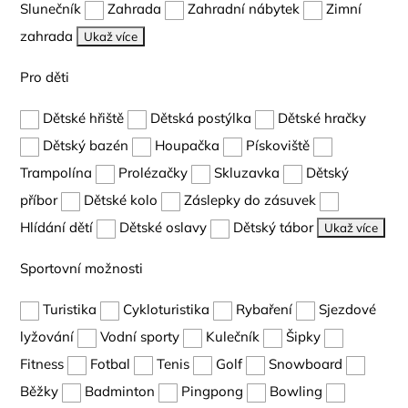
Slunečník
Zahrada
Zahradní nábytek
Zimní
zahrada
Ukaž více
Pro děti
Dětské hřiště
Dětská postýlka
Dětské hračky
Dětský bazén
Houpačka
Pískoviště
Trampolína
Prolézačky
Skluzavka
Dětský
příbor
Dětské kolo
Záslepky do zásuvek
Hlídání dětí
Dětské oslavy
Dětský tábor
Ukaž více
Sportovní možnosti
Turistika
Cykloturistika
Rybaření
Sjezdové
lyžování
Vodní sporty
Kulečník
Šipky
Fitness
Fotbal
Tenis
Golf
Snowboard
Běžky
Badminton
Pingpong
Bowling