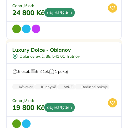
Cena již od:
24 800 Kč
objekt/týden
Pro rodiny s dětmi
Doporučujeme
Luxury Dolce - Oblanov
Pro čtyři
Oblanov ev. č. 38, 541 01 Trutnov
Vířivka
Vodní sporty
5 osob
5 lůžek
1 pokoj
U vody
Kávovar
Kuchyně
Wi-Fi
Rodinné pokoje
Klimatizace
Cena již od:
19 800 Kč
objekt/týden