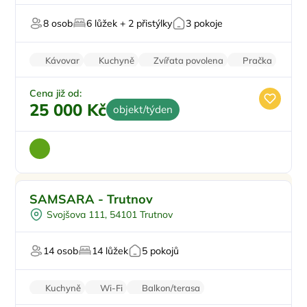
U lesa
8 osob
6 lůžek + 2 přistýlky
3 pokoje
U vody
Kávovar
Kuchyně
Zvířata povolena
Pračka
Vysavač
Cena již od:
25 000 Kč
objekt/týden
Pro rodiny s dětmi
Doporučujeme
SAMSARA - Trutnov
Koupací sud
Svojšova 111, 54101 Trutnov
Vyjížďky na koních
Sauna
14 osob
14 lůžek
5 pokojů
U lesa
Kuchyně
Wi-Fi
Balkon/terasa
Bezbariérový vstup