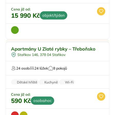
Zvířata povolena
Vysavač
Cena již od:
15 990 Kč
objekt/týden
Pro rodiny s dětmi
Doporučujeme
Apartmány U Zlaté rybky – Třeboňsko
Koupací sud
Staňkov 146, 378 04 Staňkov
Vířivka
Sauna
24 osob
24 lůžek
8 pokojů
U vody
Dětské hřiště
Kuchyně
Wi-Fi
Rodinné pokoje
Balkon/terasa
Cena již od:
590 Kč
osoba/noc