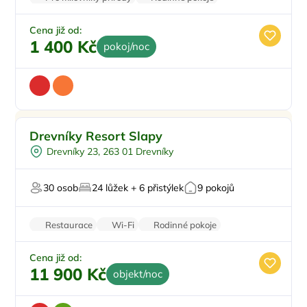
Balkon/terasa
Klimatizace
Stolní hry
Cena již od:
1 400 Kč
pokoj/noc
Pro rodiny s dětmi
Doporučujeme
Drevníky Resort Slapy
Vnitřní bazén
Top
Drevníky 23, 263 01 Drevníky
Pro skupiny
Vířivka
30 osob
24 lůžek + 6 přistýlek
9 pokojů
Sauna
Restaurace
Wi-Fi
Rodinné pokoje
Balkon/terasa
Parkování zdarma
Cena již od:
11 900 Kč
objekt/noc