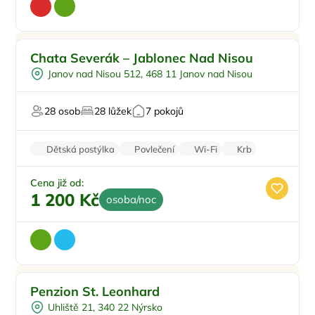
Pro rodiny s dětmi
Doporučujeme
Chata Severák – Jablonec Nad Nisou
Polopenze
Janov nad Nisou 512, 468 11 Janov nad Nisou
U lyžařského střediska
U sjezdovky
28 osob
28 lůžek
7 pokojů
Pro majitele mazlíčků
Dětská postýlka
Povlečení
Wi-Fi
Krb
Pračka
Cena již od:
1 200 Kč
osoba/noc
Snídaně
Doporučujeme
Penzion St. Leonhard
Vnitřní bazén
Uhliště 21, 340 22 Nýrsko
Dětské hřiště