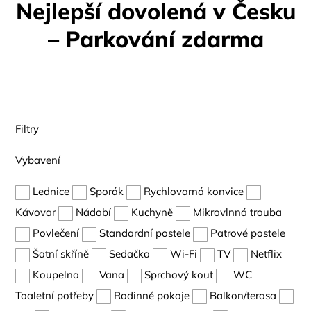
Nejlepší dovolená v Česku
– Parkování zdarma
Filtry
Vybavení
Lednice
Sporák
Rychlovarná konvice
Kávovar
Nádobí
Kuchyně
Mikrovlnná trouba
Povlečení
Standardní postele
Patrové postele
Šatní skříně
Sedačka
Wi-Fi
TV
Netflix
Koupelna
Vana
Sprchový kout
WC
Toaletní potřeby
Rodinné pokoje
Balkon/terasa