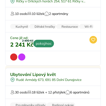
Říčky v Orlických horách 254, 517 61 Říčky v
Dětské hřiště
Sleva
Orlických horách
Pro milovníky přírody
Top
10 osob
10 lůžek
2 apartmány
U sjezdovky
Kuchyně
Dětské hračky
Restaurace
Wi-Fi
Parkování zdarma
Cena již od:
2 490 Kč
2 241 Kč
pokoj/noc
Pro rodiny s dětmi
Doporučujeme
Ubytování Lipový květ
Dětská postýlka
Rudé Armády 673, 691 85 Dolní Dunajovice
Venkovní gril
Zimní zahrada
30 osob
18 lůžek + 12 přistýlek
6 apartmánů
Pro milovníky vína
Pro milovníky přírody
Rodinné pokoje