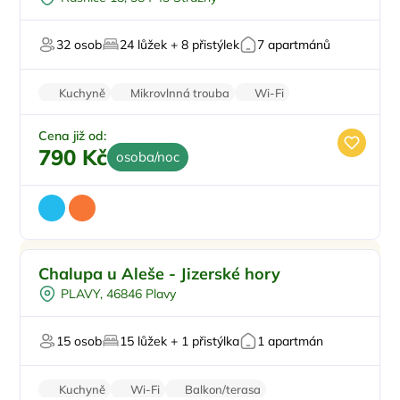
Sauna
Mini Zoo
32 osob
24 lůžek + 8 přistýlek
7 apartmánů
U lesa
Kuchyně
Mikrovlnná trouba
Wi-Fi
Sprchový kout
Balkon/terasa
Cena již od:
790 Kč
osoba/noc
Pro rodiny s dětmi
Doporučujeme
Chalupa u Aleše - Jizerské hory
Dětské hřiště
PLAVY, 46846 Plavy
Venkovní bazén
Dětská postýlka
15 osob
15 lůžek + 1 přistýlka
1 apartmán
Pro skupiny
Kuchyně
Wi-Fi
Balkon/terasa