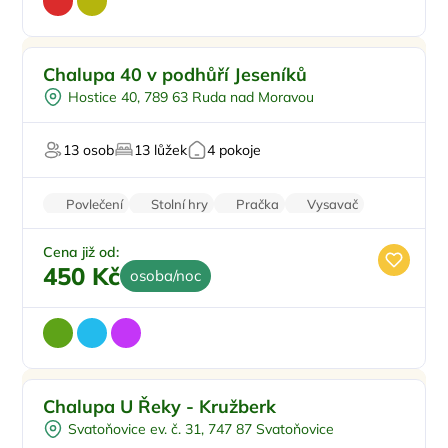
Venkovní bazén
Doporučujeme
Chalupa 40 v podhůří Jeseníků
Koupací sud
Hostice 40, 789 63 Ruda nad Moravou
Vířivka
Sauna
13 osob
13 lůžek
4 pokoje
U vody
Povlečení
Stolní hry
Pračka
Vysavač
Parkování zdarma
Cena již od:
450 Kč
osoba/noc
Pro rodiny s dětmi
Doporučujeme
Chalupa U Řeky - Kružberk
Koupací sud
Svatoňovice ev. č. 31, 747 87 Svatoňovice
Sauna