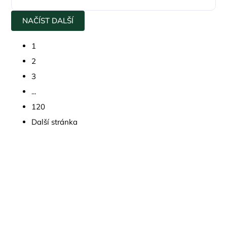
NAČÍST DALŠÍ
1
2
3
...
120
Další stránka