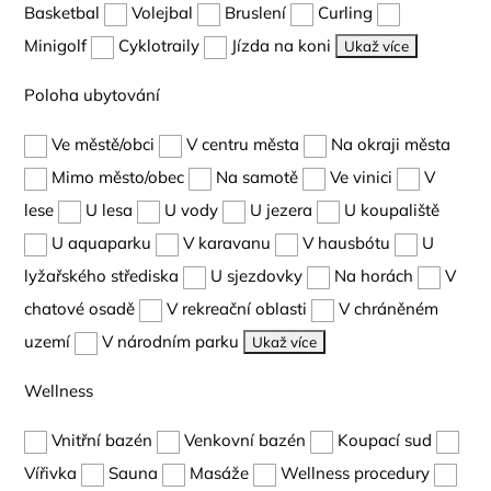
Basketbal
Volejbal
Bruslení
Curling
Minigolf
Cyklotraily
Jízda na koni
Ukaž více
Poloha ubytování
Ve městě/obci
V centru města
Na okraji města
Mimo město/obec
Na samotě
Ve vinici
V
lese
U lesa
U vody
U jezera
U koupaliště
U aquaparku
V karavanu
V hausbótu
U
lyžařského střediska
U sjezdovky
Na horách
V
chatové osadě
V rekreační oblasti
V chráněném
uzemí
V národním parku
Ukaž více
Wellness
Vnitřní bazén
Venkovní bazén
Koupací sud
Vířivka
Sauna
Masáže
Wellness procedury