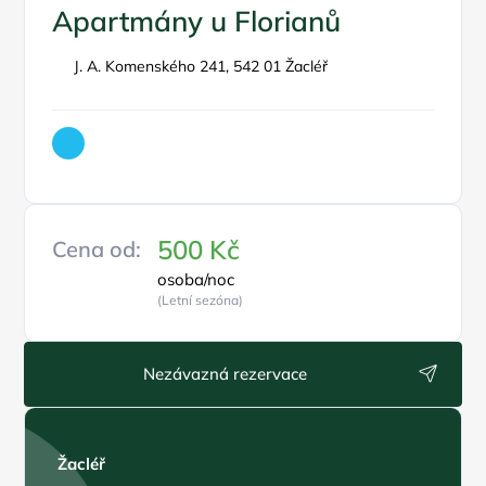
Apartmány u Florianů
J. A. Komenského 241, 542 01 Žacléř
500 Kč
Cena od:
osoba/noc
(Letní sezóna)
Nezávazná rezervace
Žacléř