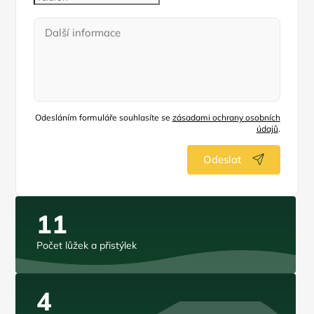
Odesláním formuláře souhlasíte se
zásadami ochrany osobních
údajů
.
Odeslat
11
Počet lůžek a přistýlek
4