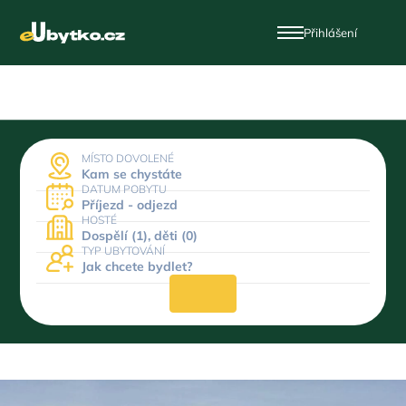
Přihlášení
MÍSTO DOVOLENÉ
Kam se chystáte
DATUM POBYTU
Příjezd - odjezd
HOSTÉ
Dospělí (1), děti (0)
TYP UBYTOVÁNÍ
Jak chcete bydlet?