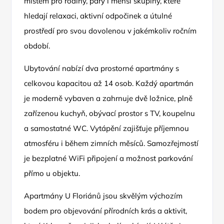
místem pro rodiny, páry i menší skupiny, které
hledají relaxaci, aktivní odpočinek a útulné
prostředí pro svou dovolenou v jakémkoliv ročním
období.
Ubytování nabízí dva prostorné apartmány s
celkovou kapacitou až 14 osob. Každý apartmán
je moderně vybaven a zahrnuje dvě ložnice, plně
zařízenou kuchyň, obývací prostor s TV, koupelnu
a samostatné WC. Vytápění zajišťuje příjemnou
atmosféru i během zimních měsíců. Samozřejmostí
je bezplatné WiFi připojení a možnost parkování
přímo u objektu.
Apartmány U Floriánů jsou skvělým výchozím
bodem pro objevování přírodních krás a aktivit,