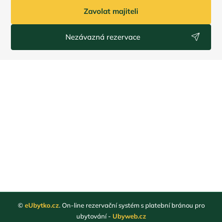
Zavolat majiteli
Nezávazná rezervace
©
eUbytko.cz
. On-line rezervační systém s platební bránou pro
ubytování -
Ubyweb.cz