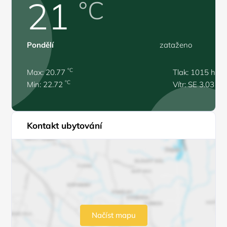
21
°C
Pondělí
zataženo
°C
Max: 20.77
Tlak: 1015 hPa
°C
Min: 22.72
Vítr: SE 3.03 m/
Kontakt ubytování
Načíst mapu