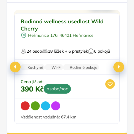
Venkovní bazén
Doporučujeme
Pr
Rodinná wellness usedlost Wild
S
Koupací sud
Cherry
Polopenze
Vy
Heřmanice 176, 46401 Heřmanice
Sauna
Pro svatby a oslavy
24 osob
18 lůžek + 6 přistýlek
6 pokojů
Kuchyně
Wi-Fi
Rodinné pokoje
Krb
Zvířata povolena
Ce
2
Cena již od:
390 Kč
osoba/noc
Vzdálenost vzdušně:
67.4 km