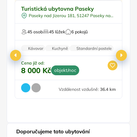
U lesa
Turistická ubytovna Paseky
P
Pingpong
Š
Paseky nad Jizerou 181, 51247 Paseky nad
U sjezdovky
Jizerou
Firemní akce/teambuilding
U 
45 osob
45 lůžek
6 pokojů
Pro svatby a oslavy
Kávovar
Kuchyně
Standardní postele
Wi-Fi
Zvířata povolena
Cena již od:
8 000 Kč
objekt/noc
Ce
4
Vzdálenost vzdušně:
36.4 km
Doporučujeme tato ubytování