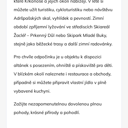
které Krkonoše a jejich okolí nabízejí. V létě si
můžete užít turistiku, cykloturistiku nebo návštěvu
Adršpašských skal, vyhlídek a pevností. Zimní
období zpříjemní lyžování ve střediscích Skiareál
Žacléř – Prkenný Důl nebo Skipark Mladé Buky,
stejně jako běžecké trasy a další zimní radovánky.
Pro chvíle odpočinku je u objektu k dispozici
altánek s posezením, ohniště a pískoviště pro děti.
V blízkém okolí naleznete i restaurace a obchody,
případně si můžete připravit vlastní jídlo v plně
vybavené kuchyni.
Zažijte nezapomenutelnou dovolenou plnou
pohody, krásné přírody a pohodlí.