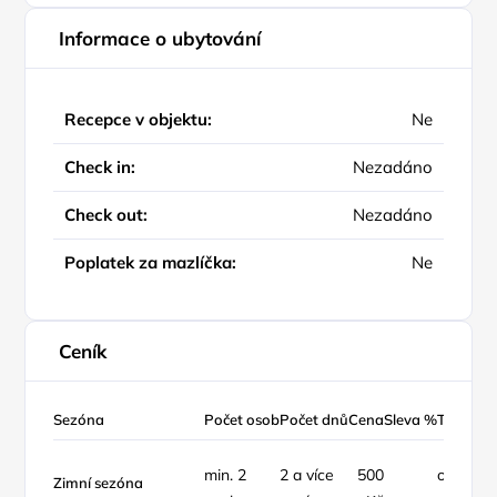
Informace o ubytování
Recepce v objektu:
Ne
Check in:
Nezadáno
Check out:
Nezadáno
Poplatek za mazlíčka:
Ne
Ceník
Sezóna
Počet osob
Počet dnů
Cena
Sleva %
Typ ceny
min. 2
2 a více
500
osoba /
Zimní sezóna