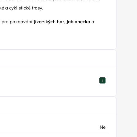
é a cyklistické trasy.
m pro poznávání
Jizerských hor
,
Jablonecka
a
i
Ne