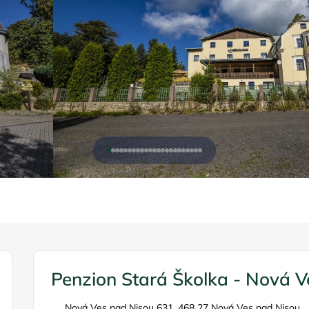
Penzion Stará Školka - Nová V
Nová Ves nad Nisou 631, 468 27 Nová Ves nad Nisou