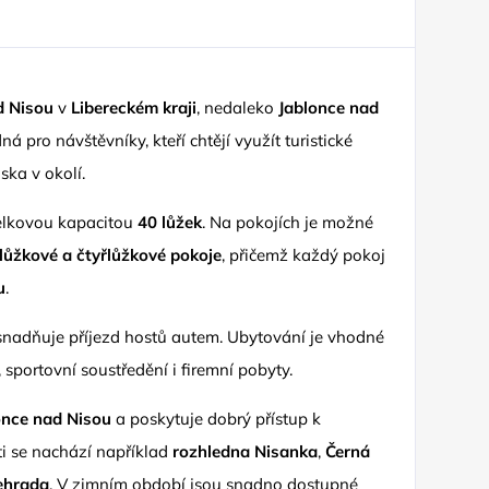
d Nisou
v
Libereckém kraji
, nedaleko
Jablonce nad
ná pro návštěvníky, kteří chtějí využít turistické
ska v okolí.
elkovou kapacitou
40 lůžek
. Na pokojích je možné
ílůžkové a čtyřlůžkové pokoje
, přičemž každý pokoj
u
.
usnadňuje příjezd hostů autem. Ubytování je vhodné
, sportovní soustředění i firemní pobyty.
once nad Nisou
a poskytuje dobrý přístup k
ti se nachází například
rozhledna Nisanka
,
Černá
ehrada
. V zimním období jsou snadno dostupné