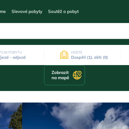
eme
Slevové pobyty
Soutěž o pobyt
TUM POBYTU
HOSTÉ
íjezd - odjezd
Dospělí (1), děti (0)
Zobrazit
na mapě