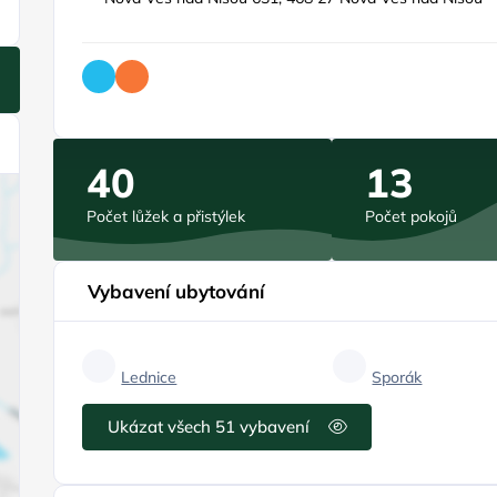
40
13
Počet lůžek a přistýlek
Počet pokojů
Vybavení ubytování
Lednice
Sporák
Ukázat všech 51 vybavení