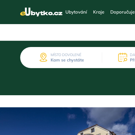
Ubytování
Kraje
Doporučuj
MÍSTO DOVOLENÉ
DA
Kam se chystáte
Př