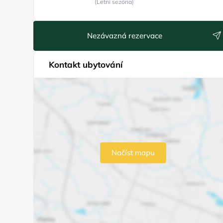
(Letní sezóna)
Nezávazná rezervace
Kontakt ubytování
Načíst mapu