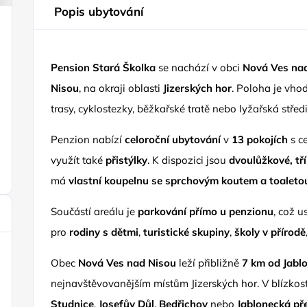
Popis ubytování
Pension Stará Školka
se nachází v obci
Nová Ves na
Nisou
, na okraji oblasti
Jizerských hor
. Poloha je vhod
trasy, cyklostezky, běžkařské tratě nebo lyžařská středi
Penzion nabízí
celoroční ubytování
v
13 pokojích
s c
využít také
přistýlky
. K dispozici jsou
dvoulůžkové, tř
má
vlastní koupelnu se sprchovým koutem a toaleto
Součástí areálu je
parkování přímo u penzionu
, což 
pro
rodiny s dětmi
,
turistické skupiny
,
školy v přírodě
Obec
Nová Ves nad Nisou
leží přibližně
7 km od Jabl
nejnavštěvovanějším místům Jizerských hor. V blízkos
Studnice
,
Josefův Důl
,
Bedřichov
nebo
Jablonecká př