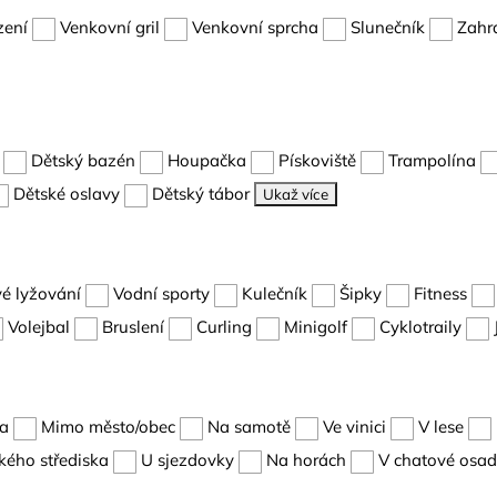
zení
Venkovní gril
Venkovní sprcha
Slunečník
Zahr
Dětský bazén
Houpačka
Pískoviště
Trampolína
Dětské oslavy
Dětský tábor
Ukaž více
é lyžování
Vodní sporty
Kulečník
Šipky
Fitness
Volejbal
Bruslení
Curling
Minigolf
Cyklotraily
ta
Mimo město/obec
Na samotě
Ve vinici
V lese
kého střediska
U sjezdovky
Na horách
V chatové osa