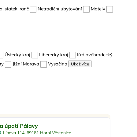
, statek, ranč
Netradiční ubytování
Motely
Ústecký kraj
Liberecký kraj
Královéhradecký
hy
Jižní Morava
Vysočina
Ukaž více
-10%
Sleva %
a úpatí Pálavy
o rodiny s dětmi
Doporučujeme
Lípová 114, 69181 Horní Věstonice
Dětské hřiště