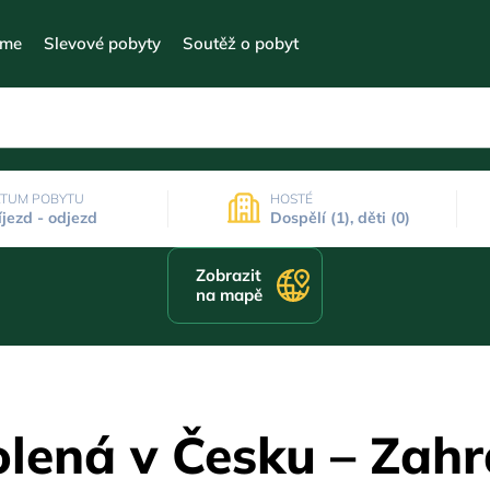
eme
Slevové pobyty
Soutěž o pobyt
TUM POBYTU
HOSTÉ
íjezd - odjezd
Dospělí (1), děti (0)
Zobrazit
na mapě
olená v Česku – Zah