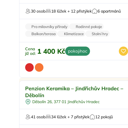
Zimní zahrada
30 osob
18 lůžek + 12 přistýlek
6 apartmánů
Pro milovníky vína
Pro milovníky přírody
Rodinné pokoje
Balkon/terasa
Klimatizace
Stolní hry
Cena
1 400 Kč
pokoj/noc
již od:
Pro rodiny s dětmi
Doporučujeme
Penzion Keramika – Jindřichův Hradec –
Venkovní bazén
Děbolín
Pro skupiny
Děbolín 26, 377 01 Jindřichův Hradec
Sauna
Pro svatby a oslavy
41 osob
34 lůžek + 7 přistýlek
12 pokojů