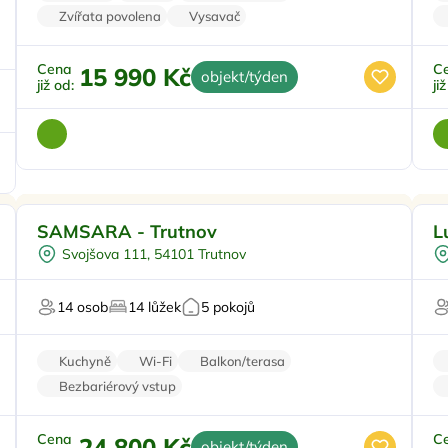
Zvířata povolena
Vysavač
Cena
C
15 990 Kč
objekt/týden
již od:
ji
Pro rodiny s dětmi
Doporučujeme
Pr
SAMSARA - Trutnov
L
Koupací sud
Svojšova 111, 54101 Trutnov
Vyjížďky na koních
Sauna
14 osob
14 lůžek
5 pokojů
U lesa
Kuchyně
Wi-Fi
Balkon/terasa
Bezbariérový vstup
Cena
C
24 800 Kč
objekt/týden