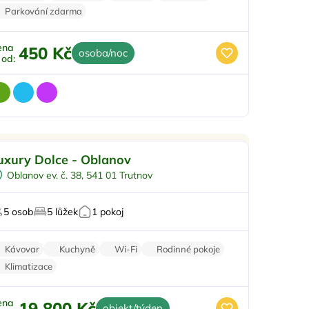
Parkování zdarma
ena
450 Kč
osoba/noc
ž od:
o rodiny s dětmi
Doporučujeme
uxury Dolce - Oblanov
Pro čtyři
Oblanov ev. č. 38, 541 01 Trutnov
Vířivka
Vodní sporty
5 osob
5 lůžek
1 pokoj
U vody
Kávovar
Kuchyně
Wi-Fi
Rodinné pokoje
Klimatizace
ena
19 800 Kč
objekt/týden