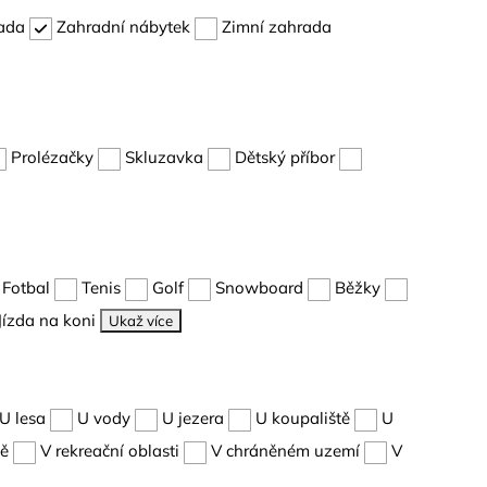
ada
Zahradní nábytek
Zimní zahrada
Prolézačky
Skluzavka
Dětský příbor
Fotbal
Tenis
Golf
Snowboard
Běžky
Jízda na koni
Ukaž více
U lesa
U vody
U jezera
U koupaliště
U
dě
V rekreační oblasti
V chráněném uzemí
V