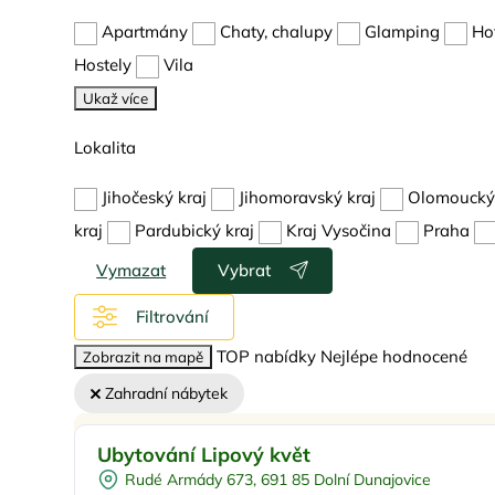
Apartmány
Chaty, chalupy
Glamping
Ho
Hostely
Vila
Ukaž více
Lokalita
Jihočeský kraj
Jihomoravský kraj
Olomoucký 
kraj
Pardubický kraj
Kraj Vysočina
Praha
Vymazat
Vybrat
Filtrování
TOP nabídky
Nejlépe hodnocené
Zobrazit na mapě
Zahradní nábytek
Pro rodiny s dětmi
Doporučujeme
Ubytování Lipový květ
Dětská postýlka
Rudé Armády 673, 691 85 Dolní Dunajovice
Venkovní gril