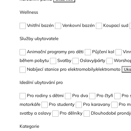
Wellness
Vnitřní bazén
Venkovní bazén
Koupací sud
Služby ubytovatele
Animační programy pro děti
Půjčení kol
Vin
během pobytu
Svatby
Oslavy/párty
Worshop
Nabíjecí stanice pro elektromobily/elektromoto
Uka
Ideální ubytování pro
Pro rodiny s dětmi
Pro dva
Pro čtyři
Pro 
motorkáře
Pro studenty
Pro karavany
Pro m
svatby a oslavy
Pro dělníky
Dlouhodobé pronáj
Kategorie