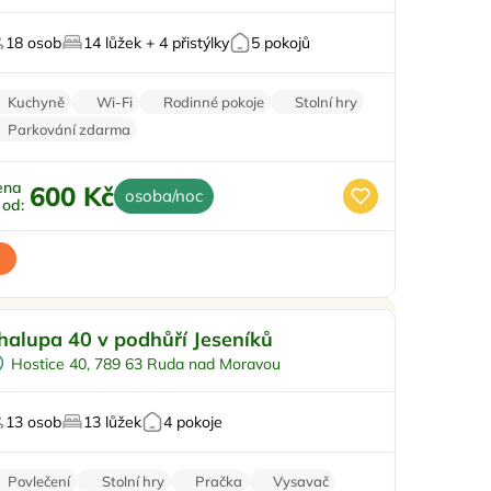
Pro skupiny
18 osob
14 lůžek + 4 přistýlky
5 pokojů
Zahrada
ro milovníky vína
Kuchyně
Wi-Fi
Rodinné pokoje
Stolní hry
Parkování zdarma
ena
600 Kč
osoba/noc
ž od:
enkovní bazén
Doporučujeme
halupa 40 v podhůří Jeseníků
Koupací sud
Hostice 40, 789 63 Ruda nad Moravou
Vířivka
Sauna
13 osob
13 lůžek
4 pokoje
U vody
Povlečení
Stolní hry
Pračka
Vysavač