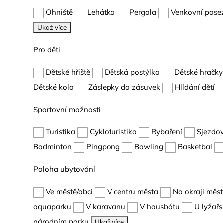
Ohniště
Lehátka
Pergola
Venkovní pose
Ukaž více
Pro děti
Dětské hřiště
Dětská postýlka
Dětské hračky
Dětské kolo
Záslepky do zásuvek
Hlídání dětí
Sportovní možnosti
Turistika
Cykloturistika
Rybaření
Sjezdov
Badminton
Pingpong
Bowling
Basketbal
Poloha ubytování
Ve městě/obci
V centru města
Na okraji měs
aquaparku
V karavanu
V hausbótu
U lyžařs
národním parku
Ukaž více