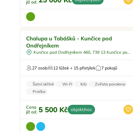
již od:
Dětské hřiště
Doporučujeme
Chalupa u Tabášků - Kunčice pod
Polopenze
Ondřejníkem
Na samotě
Kunčice pod Ondřejníkem 460, 739 13 Kunčice pod
U lesa
Ondřejníkem
Pro svatby a oslavy
27 osob
12 lůžek + 15 přistýlek
7 pokojů
Šatní skříně
Wi-Fi
Krb
Zvířata povolena
Pračka
Cena
5 500 Kč
objekt/noc
již od: