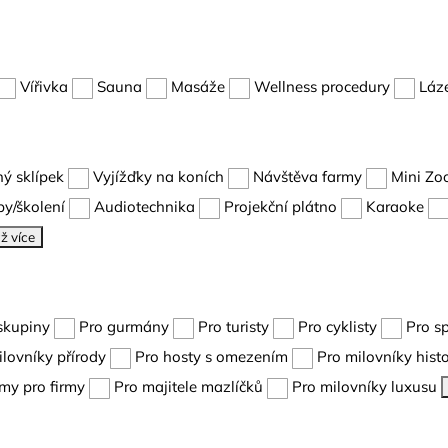
Vířivka
Sauna
Masáže
Wellness procedury
Láz
ný sklípek
Vyjížďky na koních
Návštěva farmy
Mini Zo
y/školení
Audiotechnika
Projekční plátno
Karaoke
ž více
skupiny
Pro gurmány
Pro turisty
Pro cyklisty
Pro s
ilovníky přírody
Pro hosty s omezením
Pro milovníky histo
my pro firmy
Pro majitele mazlíčků
Pro milovníky luxusu