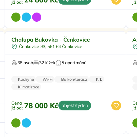
již od:
ji
Koupací sud
Doporučujeme
Chalupa Bukovka - Čenkovice
A
Vířivka
Čenkovice 93, 561 64 Čenkovice
Sauna
Oslavy/párty
F
38 osob
32 lůžek
5 apartmánů
Firemní akce/teambuilding
Kuchyně
Wi-Fi
Balkon/terasa
Krb
Klimatizace
Cena
C
78 000 Kč
objekt/týden
již od:
ji