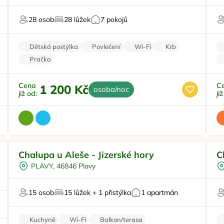
U sjezdovky
28 osob
28 lůžek
7 pokojů
Pro majitele mazlíčků
P
Dětská postýlka
Povlečení
Wi-Fi
Krb
Pračka
Cena
C
1 200 Kč
osoba/noc
již od:
ji
Pro rodiny s dětmi
Doporučujeme
V
Chalupa u Aleše - Jizerské hory
C
Dětské hřiště
PLAVY, 46846 Plavy
Venkovní bazén
Dětská postýlka
15 osob
15 lůžek + 1 přistýlka
1 apartmán
Pro skupiny
Kuchyně
Wi-Fi
Balkon/terasa