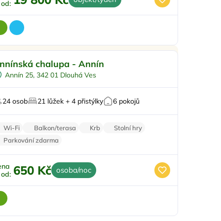
ž od:
Sauna
Doporučujeme
nnínská chalupa - Annín
U lesa
Annín 25, 342 01 Dlouhá Ves
U vody
iremní akce/teambuilding
24 osob
21 lůžek + 4 přistýlky
6 pokojů
V chráněném uzemí
Wi-Fi
Balkon/terasa
Krb
Stolní hry
Parkování zdarma
ena
650 Kč
osoba/noc
ž od: