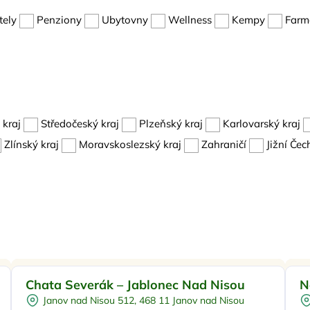
tely
Penziony
Ubytovny
Wellness
Kempy
Farma
kraj
Středočeský kraj
Plzeňský kraj
Karlovarský kraj
Zlínský kraj
Moravskoslezský kraj
Zahraničí
Jižní Čec
Pro rodiny s dětmi
Doporučujeme
Chata Severák – Jablonec Nad Nisou
N
Polopenze
Pr
Janov nad Nisou 512, 468 11 Janov nad Nisou
U lyžařského střediska