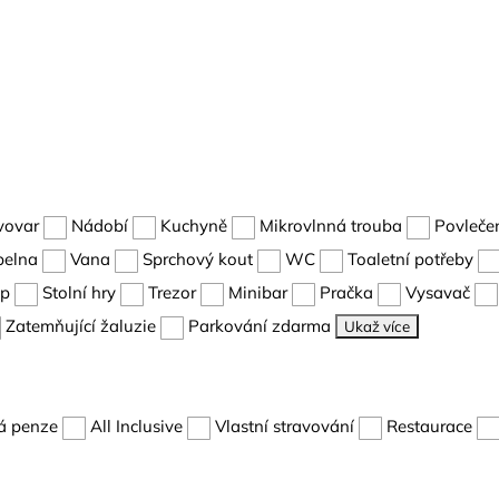
vovar
Nádobí
Kuchyně
Mikrovlnná trouba
Povleče
pelna
Vana
Sprchový kout
WC
Toaletní potřeby
up
Stolní hry
Trezor
Minibar
Pračka
Vysavač
Zatemňující žaluzie
Parkování zdarma
Ukaž více
á penze
All Inclusive
Vlastní stravování
Restaurace