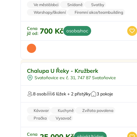
Ve městě/obci
Snídaně
Svatby
Worshopy/školení
Firemní akce/teambuilding
Cena
700 Kč
osoba/noc
již od:
Pro rodiny s dětmi
Doporučujeme
Chalupa U Řeky - Kružberk
Koupací sud
Svatoňovice ev. č. 31, 747 87 Svatoňovice
Sauna
U lesa
8 osob
6 lůžek + 2 přistýlky
3 pokoje
U vody
Kávovar
Kuchyně
Zvířata povolena
Pračka
Vysavač
Cena
25 000 Kč
objekt/týden