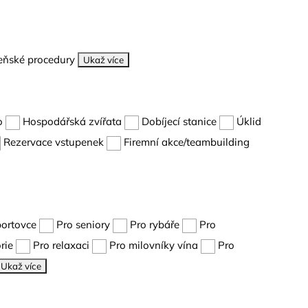
eňské procedury
Ukaž více
o
Hospodářská zvířata
Dobíjecí stanice
Úklid
Rezervace vstupenek
Firemní akce/teambuilding
portovce
Pro seniory
Pro rybáře
Pro
rie
Pro relaxaci
Pro milovníky vína
Pro
Ukaž více