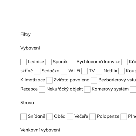
Filtry
Vybavení
Lednice
Sporák
Rychlovarná konvice
Ká
skříně
Sedačka
Wi-Fi
TV
Netflix
Kou
Klimatizace
Zvířata povolena
Bezbariérový vst
Recepce
Nekuřácký objekt
Kamerový systém
Strava
Snídaně
Oběd
Večeře
Polopenze
Pln
Venkovní vybavení