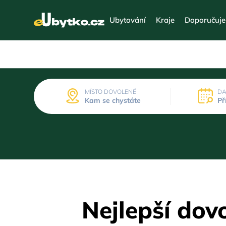
Ubytování
Kraje
Doporučuj
MÍSTO DOVOLENÉ
DA
Kam se chystáte
Př
Nejlepší dov