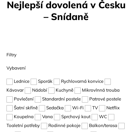
Nejlepší dovolená v Česku
– Snídaně
Filtry
Vybavení
Lednice
Sporák
Rychlovarná konvice
Kávovar
Nádobí
Kuchyně
Mikrovlnná trouba
Povlečení
Standardní postele
Patrové postele
Šatní skříně
Sedačka
Wi-Fi
TV
Netflix
Koupelna
Vana
Sprchový kout
WC
Toaletní potřeby
Rodinné pokoje
Balkon/terasa