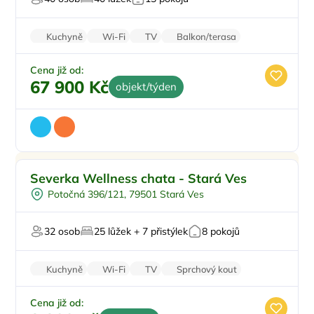
Kuchyně
Wi-Fi
TV
Balkon/terasa
Zvířata povolena
Cena již od:
67 900 Kč
objekt/týden
Vnitřní bazén
Doporučujeme
Severka Wellness chata - Stará Ves
Vířivka
Potočná 396/121, 79501 Stará Ves
Sauna
Restaurace
32 osob
25 lůžek + 7 přistýlek
8 pokojů
U lyžařského střediska
Kuchyně
Wi-Fi
TV
Sprchový kout
Zvířata povolena
Cena již od: