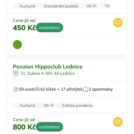
Kuchyně
Standardní postele
Wi-Fi
TV
Rodinné pokoje
Cena již od:
450 Kč
osoba/noc
Snídaně
Doporučujeme
Penzion Hippoclub Lednice
Vyjížďky na koních
21. Dubna 4, 691 44 Lednice
Restaurace
Pro milovníky přírody
59 osob
42 lůžek + 17 přistýlek
2 apartmány
Pro milovníky historie
Kuchyně
Wi-Fi
Zvířata povolena
Nekuřácký objekt
Parkování zdarma
Cena již od:
800 Kč
osoba/noc