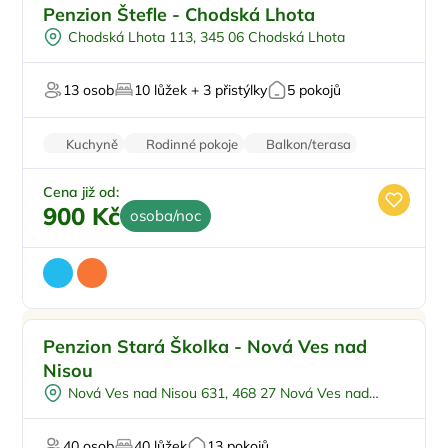
Pro rodiny s dětmi
Doporučujeme
Penzion Štefle - Chodská Lhota
Dětská postýlka
Chodská Lhota 113, 345 06 Chodská Lhota
Venkovní gril
Pro studenty
13 osob
10 lůžek + 3 přistýlky
5 pokojů
Pro svatby a oslavy
Kuchyně
Rodinné pokoje
Balkon/terasa
Krb
Pračka
Cena již od:
900 Kč
osoba/noc
Pro rodiny s dětmi
Doporučujeme
Penzion Stará Školka - Nová Ves nad
Venkovní bazén
Nisou
Pro skupiny
Nová Ves nad Nisou 631, 468 27 Nová Ves nad
Polopenze
Nisou
Na horách
40 osob
40 lůžek
13 pokojů