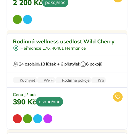
2 200 Kč
pokoj/noc
Venkovní bazén
Doporučujeme
Rodinná wellness usedlost Wild Cherry
Koupací sud
Heřmanice 176, 46401 Heřmanice
Polopenze
Sauna
24 osob
18 lůžek + 6 přistýlek
6 pokojů
Pro svatby a oslavy
Kuchyně
Wi-Fi
Rodinné pokoje
Krb
Zvířata povolena
Cena již od:
390 Kč
osoba/noc