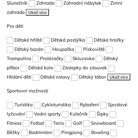
Slunečník
Zahrada
Zahradní nábytek
Zimní
zahrada
Ukaž více
Pro děti
Dětské hřiště
Dětská postýlka
Dětské hračky
Dětský bazén
Houpačka
Pískoviště
Trampolína
Prolézačky
Skluzavka
Dětský
příbor
Dětské kolo
Záslepky do zásuvek
Hlídání dětí
Dětské oslavy
Dětský tábor
Ukaž více
Sportovní možnosti
Turistika
Cykloturistika
Rybaření
Sjezdové
lyžování
Vodní sporty
Kulečník
Šipky
Fitness
Fotbal
Tenis
Golf
Snowboard
Běžky
Badminton
Pingpong
Bowling