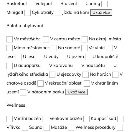
Basketbal
Volejbal
Bruslení
Curling
Minigolf
Cyklotraily
Jízda na koni
Ukaž více
Poloha ubytování
Ve městě/obci
V centru města
Na okraji města
Mimo město/obec
Na samotě
Ve vinici
V
lese
U lesa
U vody
U jezera
U koupaliště
U aquaparku
V karavanu
V hausbótu
U
lyžařského střediska
U sjezdovky
Na horách
V
chatové osadě
V rekreační oblasti
V chráněném
uzemí
V národním parku
Ukaž více
Wellness
Vnitřní bazén
Venkovní bazén
Koupací sud
Vířivka
Sauna
Masáže
Wellness procedury