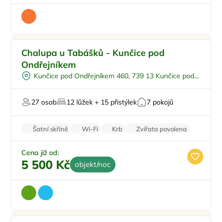
Dětské hřiště
Doporučujeme
Chalupa u Tabášků - Kunčice pod
Polopenze
Ondřejníkem
Na samotě
Kunčice pod Ondřejníkem 460, 739 13 Kunčice pod
U lesa
Ondřejníkem
Pro svatby a oslavy
27 osob
12 lůžek + 15 přistýlek
7 pokojů
Šatní skříně
Wi-Fi
Krb
Zvířata povolena
Pračka
Cena již od:
5 500 Kč
objekt/noc