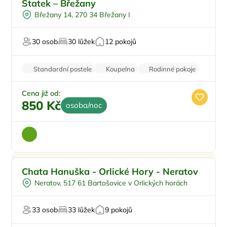
Statek – Břežany
Pro sportovce
Břežany 14, 270 34 Břežany I
Firemní akce/teambuilding
Pro svatby a oslavy
30 osob
30 lůžek
12 pokojů
Standardní postele
Koupelna
Rodinné pokoje
Balkon/terasa
Krb
Cena již od:
850 Kč
osoba/noc
Snídaně
Chata Hanuška - Orlické Hory - Neratov
Oběd
Neratov, 517 61 Bartošovice v Orlických horách
Večeře
Na horách
33 osob
33 lůžek
9 pokojů