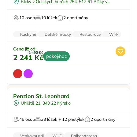
Říčky v Orlických horách 254, 517 61 Říčky v
Dětské hřiště
Sleva
Orlických horách
Pro milovníky přírody
Top
10 osob
10 lůžek
2 apartmány
U sjezdovky
Kuchyně
Dětské hračky
Restaurace
Wi-Fi
Parkování zdarma
Cena již od:
2 490 Kč
2 241 Kč
pokoj/noc
Snídaně
Doporučujeme
Penzion St. Leonhard
Vnitřní bazén
Uhliště 21, 340 22 Nýrsko
Dětské hřiště
Večeře
45 osob
33 lůžek + 12 přistýlek
2 apartmány
Sauna
Venkovní gril
Wi-Fi
Balkon/terasa