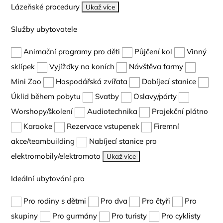
Lázeňské procedury
Ukaž více
Služby ubytovatele
Animační programy pro děti
Půjčení kol
Vinný
sklípek
Vyjížďky na koních
Návštěva farmy
Mini Zoo
Hospodářská zvířata
Dobíjecí stanice
Úklid během pobytu
Svatby
Oslavy/párty
Worshopy/školení
Audiotechnika
Projekční plátno
Karaoke
Rezervace vstupenek
Firemní
akce/teambuilding
Nabíjecí stanice pro
elektromobily/elektromoto
Ukaž více
Ideální ubytování pro
Pro rodiny s dětmi
Pro dva
Pro čtyři
Pro
skupiny
Pro gurmány
Pro turisty
Pro cyklisty