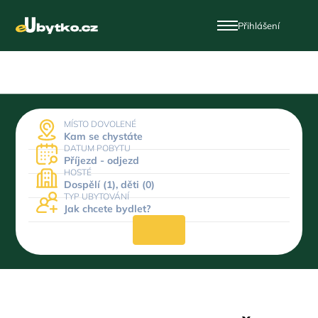
Přihlášení
MÍSTO DOVOLENÉ
Kam se chystáte
DATUM POBYTU
Příjezd - odjezd
HOSTÉ
Dospělí (1), děti (0)
TYP UBYTOVÁNÍ
Jak chcete bydlet?