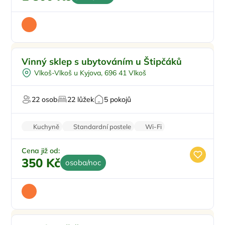
Snídaně
Doporučujeme
Vinný sklep s ubytováním u Štipčáků
Vinný sklípek
Vlkoš-Vlkoš u Kyjova, 696 41 Vlkoš
Večeře
Pro motorkáře
22 osob
22 lůžek
5 pokojů
Pro milovníky vína
Kuchyně
Standardní postele
Wi-Fi
Koupelna
Rodinné pokoje
Cena již od:
350 Kč
osoba/noc
Sauna