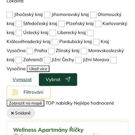
Lokalita
Jihočeský kraj
Jihomoravský kraj
Olomoucký
kraj
Středočeský kraj
Plzeňský kraj
Karlovarský
kraj
Ústecký kraj
Liberecký kraj
Královéhradecký kraj
Pardubický kraj
Kraj
Vysočina
Praha
Zlínský kraj
Moravskoslezský
kraj
Zahraničí
Jižní Čechy
Jižní Morava
Vysočina
Ukaž více
Vymazat
Vybrat
Filtrování
TOP nabídky
Nejlépe hodnocené
Zobrazit na mapě
Snídaně
Pro rodiny s dětmi
Sleva %
Wellness Apartmány Říčky
Vnitřní bazén
Doporučujeme