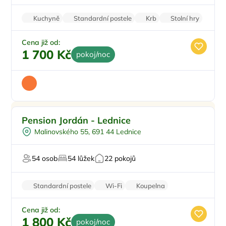
Kuchyně
Standardní postele
Krb
Stolní hry
Parkování zdarma
Cena již od:
1 700 Kč
pokoj/noc
Ve městě/obci
Pension Jordán - Lednice
Snídaně
Malinovského 55, 691 44 Lednice
Vinný sklípek
Pro milovníky historie
54 osob
54 lůžek
22 pokojů
Pro milovníky vína
Standardní postele
Wi-Fi
Koupelna
Balkon/terasa
Klimatizace
Cena již od:
1 800 Kč
pokoj/noc