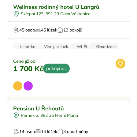
Venkovní bazén
Doporučujeme
Wellness rodinný hotel U Langrů
Polopenze
Sklepní 123, 691 29 Dolní Věstonice
Vířivka
Masáže
45 osob
45 lůžek
19 pokojů
Pro milovníky vína
Lehátka
Vinný sklípek
Wi-Fi
Klimatizace
Parkování zdarma
Cena již od:
1 700 Kč
pokoj/noc
Pro rodiny s dětmi
Pension U Řehoutů
Snídaně
Pernek 3, 382 26 Horní Planá
Venkovní bazén
Pro svatby a oslavy
14 osob
14 lůžek
3 apartmány
Pro majitele mazlíčků