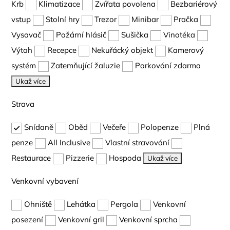
Krb
Klimatizace
Zvířata povolena
Bezbariérový
vstup
Stolní hry
Trezor
Minibar
Pračka
Vysavač
Požární hlásič
Sušička
Vinotéka
Výtah
Recepce
Nekuřácký objekt
Kamerový
systém
Zatemňující žaluzie
Parkování zdarma
Ukaž více
Strava
Snídaně
Oběd
Večeře
Polopenze
Plná
penze
All Inclusive
Vlastní stravování
Restaurace
Pizzerie
Hospoda
Ukaž více
Venkovní vybavení
Ohniště
Lehátka
Pergola
Venkovní
posezení
Venkovní gril
Venkovní sprcha