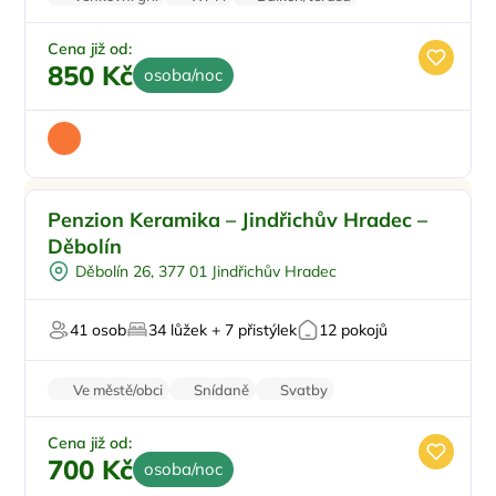
Stolní hry
Cena již od:
850 Kč
osoba/noc
Pro rodiny s dětmi
Doporučujeme
Penzion Keramika – Jindřichův Hradec –
Venkovní bazén
Děbolín
Pro skupiny
Děbolín 26, 377 01 Jindřichův Hradec
Sauna
Pro svatby a oslavy
41 osob
34 lůžek + 7 přistýlek
12 pokojů
Ve městě/obci
Snídaně
Svatby
Worshopy/školení
Firemní akce/teambuilding
Cena již od:
700 Kč
osoba/noc