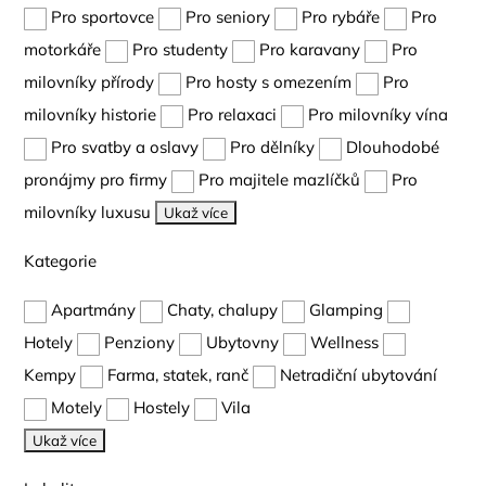
Pro sportovce
Pro seniory
Pro rybáře
Pro
motorkáře
Pro studenty
Pro karavany
Pro
milovníky přírody
Pro hosty s omezením
Pro
milovníky historie
Pro relaxaci
Pro milovníky vína
Pro svatby a oslavy
Pro dělníky
Dlouhodobé
pronájmy pro firmy
Pro majitele mazlíčků
Pro
milovníky luxusu
Ukaž více
Kategorie
Apartmány
Chaty, chalupy
Glamping
Hotely
Penziony
Ubytovny
Wellness
Kempy
Farma, statek, ranč
Netradiční ubytování
Motely
Hostely
Vila
Ukaž více