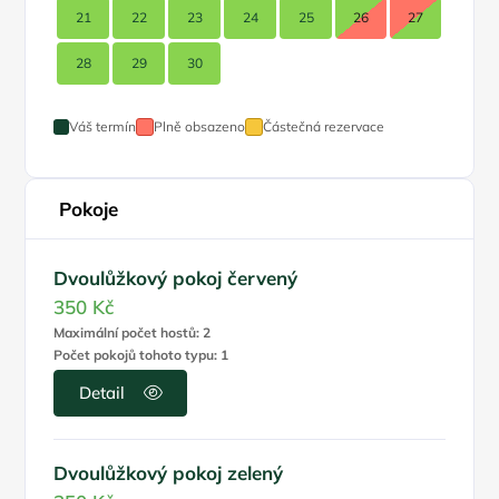
21
22
23
24
25
26
27
28
29
30
Váš termín
Plně obsazeno
Částečná rezervace
Pokoje
Dvoulůžkový pokoj červený
350 Kč
Maximální počet hostů: 2
Počet pokojů tohoto typu: 1
Detail
Dvoulůžkový pokoj zelený