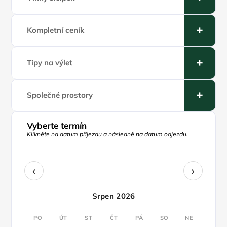
Kompletní ceník
Tipy na výlet
Společné prostory
Vyberte termín
Klikněte na datum příjezdu a následně na datum odjezdu.
‹
›
Srpen 2026
PO
ÚT
ST
ČT
PÁ
SO
NE