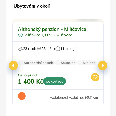
Ubytování v okolí
Ve městě/obci
Althanský penzion - Milíčovice
P
Snídaně
Milíčovice 1, 66902 Milíčovice
Pro turisty
23 osob
23 lůžek
11 pokojů
Fi
Standardní postele
Koupelna
Minibar
Parkování zdarma
Cena již od:
1 400 Kč
pokoj/noc
Ce
4
Vzdálenost vzdušně:
90.7 km