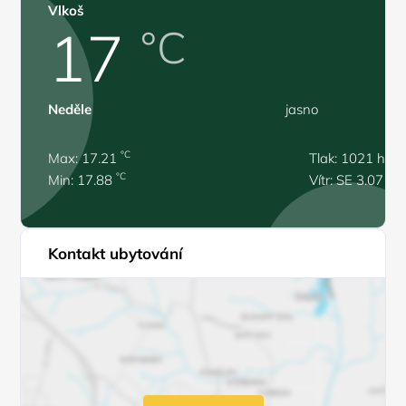
Vlkoš
17
°C
Neděle
jasno
°C
Max: 17.21
Tlak: 1021 hPa
°C
Min: 17.88
Vítr: SE 3.07 m/
Kontakt ubytování