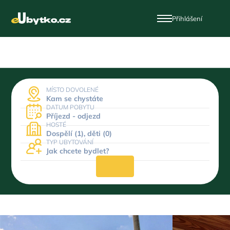
Přihlášení
MÍSTO DOVOLENÉ
Kam se chystáte
DATUM POBYTU
Příjezd - odjezd
HOSTÉ
Dospělí (1), děti (0)
TYP UBYTOVÁNÍ
Jak chcete bydlet?