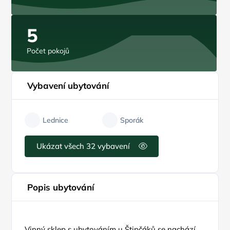
5
Počet pokojů
Vybavení ubytování
Lednice
Sporák
Ukázat všech 32 vybavení
Popis ubytování
Vinný sklep s ubytováním u Štipčáků se nachází