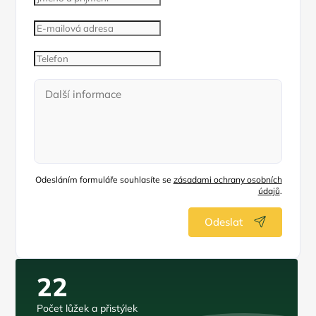
Odesláním formuláře souhlasíte se
zásadami ochrany osobních
údajů
.
Odeslat
22
Počet lůžek a přistýlek