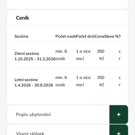
Ceník
Sezóna
Počet osob
Počet dnů
Cena
Sleva %
Typ ceny
min. 6
1 a více
350
osoba /
Zimní sezóna
osob
nocí
Kč
noc
1.10.2025 - 31.3.2026
min. 6
1 a více
350
osoba /
Letní sezóna
osob
nocí
Kč
noc
1.4.2026 - 30.9.2026
Popis ubytování
Vinný sklípek