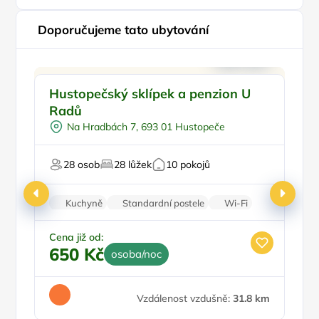
Doporučujeme tato ubytování
Vinný sklípek
Doporučujeme
Hustopečský sklípek a penzion U
P
Pro skupiny
Radů
Pro turisty
Na Hradbách 7, 693 01 Hustopeče
Pro milovníky vína
V
Pr
28 osob
28 lůžek
10 pokojů
Kuchyně
Standardní postele
Wi-Fi
Koupelna
Parkování zdarma
Ce
1
Cena již od:
650 Kč
osoba/noc
Vzdálenost vzdušně:
31.8 km