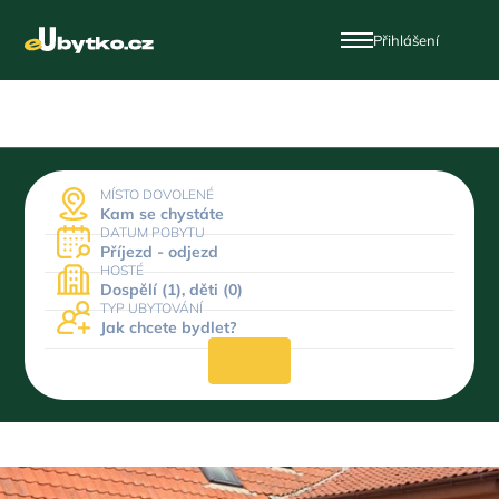
Přihlášení
MÍSTO DOVOLENÉ
Kam se chystáte
DATUM POBYTU
Příjezd - odjezd
HOSTÉ
Dospělí (1), děti (0)
TYP UBYTOVÁNÍ
Jak chcete bydlet?