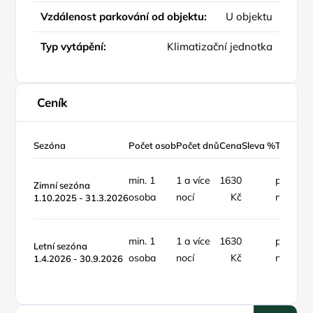
Vzdálenost parkování od objektu:
U objektu
Typ vytápění:
Klimatizační jednotka
Ceník
Sezóna
Počet osob
Počet dnů
Cena
Sleva %
Typ ceny
min. 1
1 a více
1630
pokoj /
Zimní sezóna
osoba
nocí
Kč
noc
1.10.2025 - 31.3.2026
min. 1
1 a více
1630
pokoj /
Letní sezóna
osoba
nocí
Kč
noc
1.4.2026 - 30.9.2026