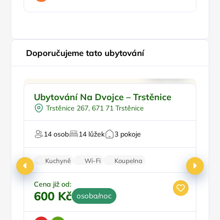
Doporučujeme tato ubytování
Pro rodiny s dětmi
Doporučujeme
P
Ubytování Na Dvojce – Trstěnice
P
Pro milovníky přírody
Trstěnice 267, 671 71 Trstěnice
Pro milovníky historie
14 osob
14 lůžek
3 pokoje
Pr
Kuchyně
Wi-Fi
Koupelna
Stolní hry
Parkování zdarma
Cena již od:
Ce
600 Kč
2
osoba/noc