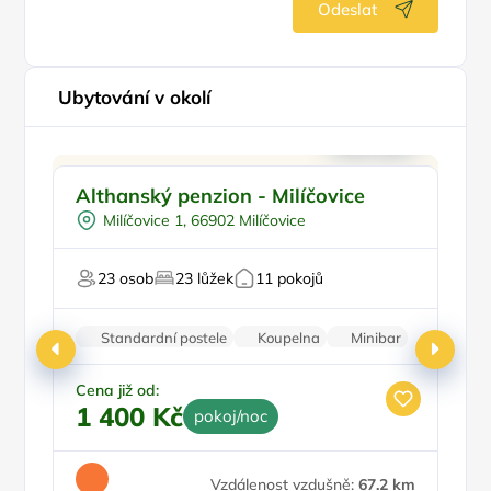
Odeslat
Ubytování v okolí
Ve městě/obci
Althanský penzion - Milíčovice
P
Snídaně
Milíčovice 1, 66902 Milíčovice
Pro turisty
23 osob
23 lůžek
11 pokojů
Fi
Standardní postele
Koupelna
Minibar
Parkování zdarma
Cena již od:
1 400 Kč
pokoj/noc
Ce
4
Vzdálenost vzdušně:
67.2 km