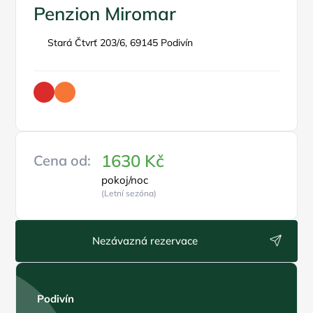
Penzion Miromar
Stará Čtvrť 203/6, 69145 Podivín
1630 Kč
Cena od:
pokoj/noc
(Letní sezóna)
Nezávazná rezervace
Podivín