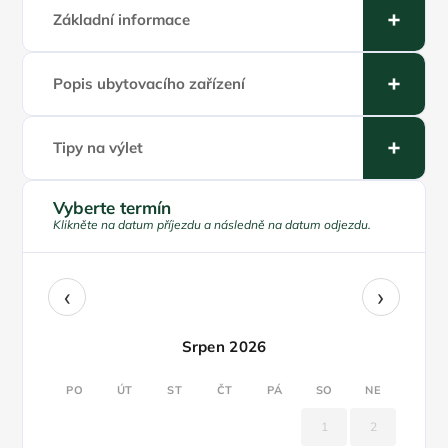
Základní informace
Popis ubytovacího zařízení
Tipy na výlet
Vyberte termín
Klikněte na datum příjezdu a následně na datum odjezdu.
‹
›
Srpen 2026
PO
ÚT
ST
ČT
PÁ
SO
NE
1
2