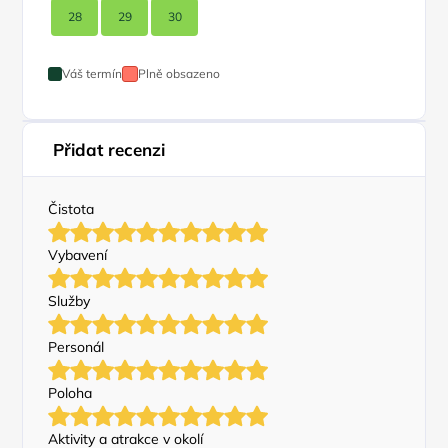
28
29
30
Váš termín
Plně obsazeno
Přidat recenzi
Čistota
Vybavení
Služby
Personál
Poloha
Aktivity a atrakce v okolí