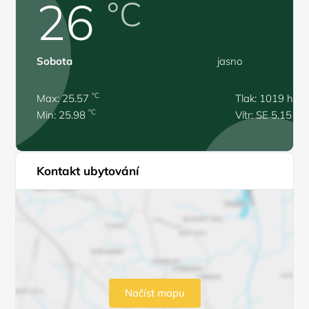
26
°C
Sobota
jasno
°C
Max: 25.57
Tlak: 1019 hPa
°C
Min: 25.98
Vítr: SE 5.15 m/
Kontakt ubytování
Načíst mapu