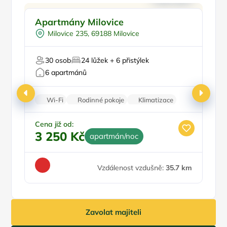
Pro rodiny s dětmi
Doporučujeme
Apartmány Milovice
P
Venkovní bazén
Milovice 235, 69188 Milovice
Pro skupiny
Pro cyklisty
Pr
30 osob
24 lůžek + 6 přistýlek
Pro milovníky vína
6 apartmánů
Wi-Fi
Rodinné pokoje
Klimatizace
Vinotéka
Kamerový systém
Ce
1
Cena již od:
3 250 Kč
apartmán/noc
Vzdálenost vzdušně:
35.7 km
Zavolat majiteli