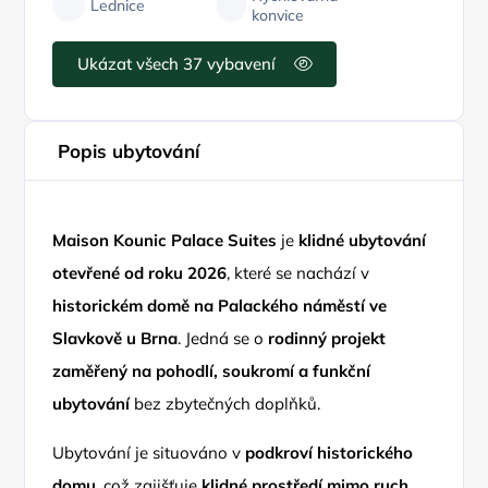
Lednice
konvice
Ukázat všech 37 vybavení
Popis ubytování
Maison Kounic Palace Suites
je
klidné ubytování
otevřené od roku 2026
, které se nachází v
historickém domě na Palackého náměstí ve
Slavkově u Brna
. Jedná se o
rodinný projekt
zaměřený na pohodlí, soukromí a funkční
ubytování
bez zbytečných doplňků.
Ubytování je situováno v
podkroví historického
domu
, což zajišťuje
klidné prostředí mimo ruch