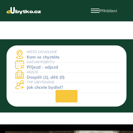
Přihlášení
MÍSTO DOVOLENÉ
Kam se chystáte
DATUM POBYTU
Příjezd - odjezd
HOSTÉ
Dospělí (1), děti (0)
TYP UBYTOVÁNÍ
Jak chcete bydlet?