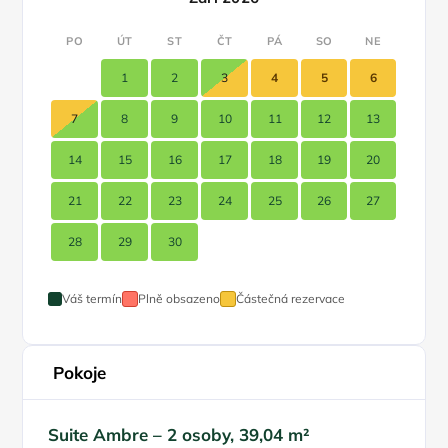
PO
ÚT
ST
ČT
PÁ
SO
NE
1
2
3
4
5
6
7
8
9
10
11
12
13
14
15
16
17
18
19
20
21
22
23
24
25
26
27
28
29
30
Váš termín
Plně obsazeno
Částečná rezervace
Pokoje
Suite Ambre – 2 osoby, 39,04 m²