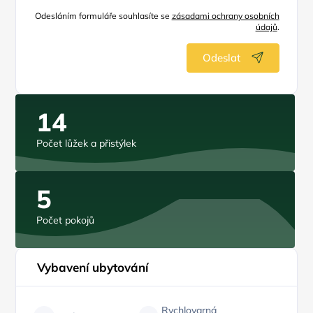
Odesláním formuláře souhlasíte se
zásadami ochrany osobních
údajů
.
Odeslat
14
Počet lůžek a přistýlek
5
Počet pokojů
Vybavení ubytování
Rychlovarná