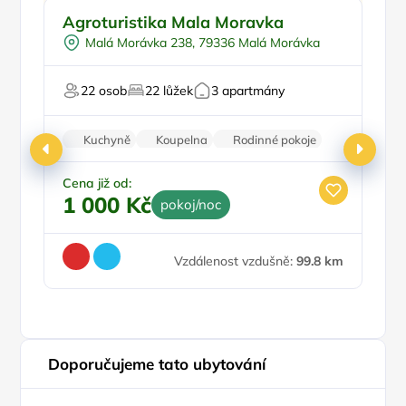
Vyjížďky na koních
Pr
Agroturistika Mala Moravka
A
Návštěva farmy
Malá Morávka 238, 79336 Malá Morávka
Pro cyklisty
Pro milovníky přírody
22 osob
22 lůžek
3 apartmány
Pro hosty s omezením
Pr
Kuchyně
Koupelna
Rodinné pokoje
Zvířata povolena
Stolní hry
Cena již od:
1 000 Kč
pokoj/noc
Ce
3
Vzdálenost vzdušně:
99.8 km
Doporučujeme tato ubytování