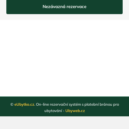
Nezávazná rezervace
©
eUbytko.cz
. On-line rezervační systém s platební bránou pro
ubytování -
Ubyweb.cz
Registrace ubytovatelů
Webové stránky ubytování