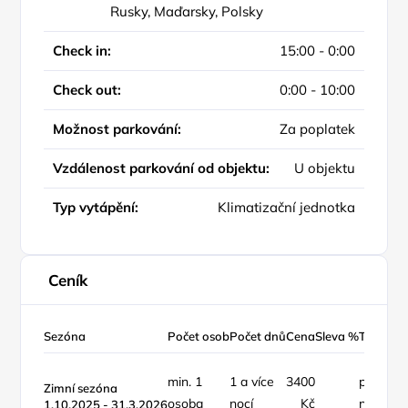
Rusky, Maďarsky, Polsky
Check in:
15:00 - 0:00
Check out:
0:00 - 10:00
Možnost parkování:
Za poplatek
Vzdálenost parkování od objektu:
U objektu
Typ vytápění:
Klimatizační jednotka
Ceník
Sezóna
Počet osob
Počet dnů
Cena
Sleva %
Typ ceny
min. 1
1 a více
3400
pokoj /
Zimní sezóna
osoba
nocí
Kč
noc
1.10.2025 - 31.3.2026