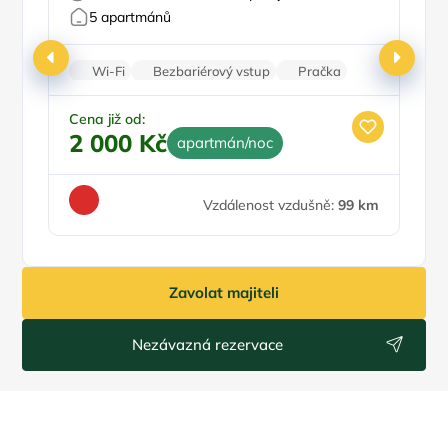
5 apartmánů
Wi-Fi
Bezbariérový vstup
Pračka
Parkování zdarma
Cena již od:
Ce
2 000 Kč
3
apartmán/noc
Vzdálenost vzdušně:
99 km
Zavolat majiteli
Nezávazná rezervace