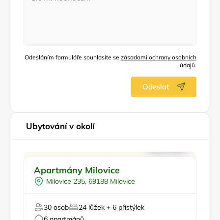
Odesláním formuláře souhlasíte se
zásadami ochrany osobních
údajů
.
Odeslat
Ubytování v okolí
Pro rodiny s dětmi
Doporučujeme
Apartmány Milovice
Sk
Venkovní bazén
Milovice 235, 69188 Milovice
Pro skupiny
Pro cyklisty
30 osob
24 lůžek + 6 přistýlek
Pro milovníky vína
Pr
6 apartmánů