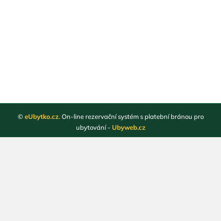
©
eUbytko.cz
. On-line rezervační systém s platební bránou pro
ubytování -
Ubyweb.cz
Registrace ubytovatelů
Webové stránky ubytování
Magazín
Obchodní podmínky
Ochrana osobních údajů
Kontakt