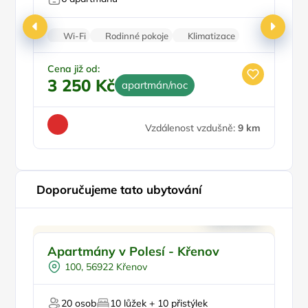
Wi-Fi
Rodinné pokoje
Klimatizace
Vinotéka
Kamerový systém
Ce
3
Cena již od:
3 250 Kč
apartmán/noc
Vzdálenost vzdušně:
9 km
Doporučujeme tato ubytování
Dětské hřiště
Doporučujeme
Pr
Apartmány v Polesí - Křenov
A
Venkovní bazén
100, 56922 Křenov
Vířivka
Sauna
20 osob
10 lůžek + 10 přistýlek
Šipky
Pr