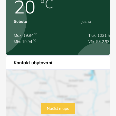
20
°C
Sobota
jasno
°C
Max: 19.94
Tlak: 1021 hPa
°C
Min: 19.94
Vítr: SE 2.93 m/
Kontakt ubytování
Načíst mapu