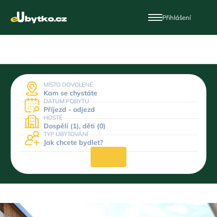
Přihlášení
MÍSTO DOVOLENÉ
Kam se chystáte
DATUM POBYTU
Příjezd - odjezd
HOSTÉ
Dospělí (1), děti (0)
TYP UBYTOVÁNÍ
Jak chcete bydlet?