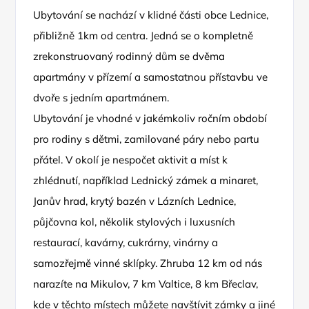
Ubytování se nachází v klidné části obce Lednice,
přibližně 1km od centra. Jedná se o kompletně
zrekonstruovaný rodinný dům se dvěma
apartmány v přízemí a samostatnou přístavbu ve
dvoře s jedním apartmánem.
Ubytování je vhodné v jakémkoliv ročním období
pro rodiny s dětmi, zamilované páry nebo partu
přátel. V okolí je nespočet aktivit a míst k
zhlédnutí, například Lednický zámek a minaret,
Janův hrad, krytý bazén v Lázních Lednice,
půjčovna kol, několik stylových i luxusních
restaurací, kavárny, cukrárny, vinárny a
samozřejmě vinné sklípky. Zhruba 12 km od nás
narazíte na Mikulov, 7 km Valtice, 8 km Břeclav,
kde v těchto místech můžete navštívit zámky a jiné