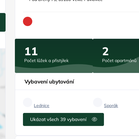
11
2
Počet lůžek a přistýlek
Počet apartmánů
Vybavení ubytování
Lednice
Sporák
Ukázat všech 39 vybavení