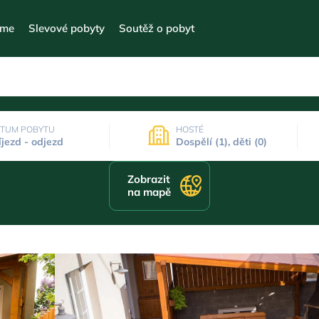
eme
Slevové pobyty
Soutěž o pobyt
TUM POBYTU
HOSTÉ
íjezd - odjezd
Dospělí (1), děti (0)
Zobrazit
na mapě