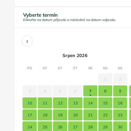
Vyberte termín
Klikněte na datum příjezdu a následně na datum odjezdu.
‹
Srpen 2026
PO
ÚT
ST
ČT
PÁ
SO
NE
1
2
3
4
5
6
7
8
9
10
11
12
13
14
15
16
17
18
19
20
21
22
23
24
25
26
27
28
29
30