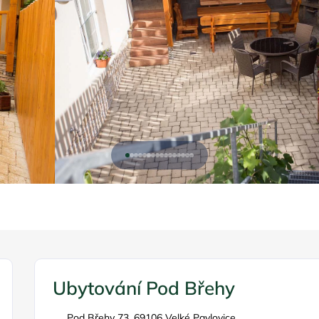
Ubytování Pod Břehy
Pod Břehy 73, 69106 Velké Pavlovice