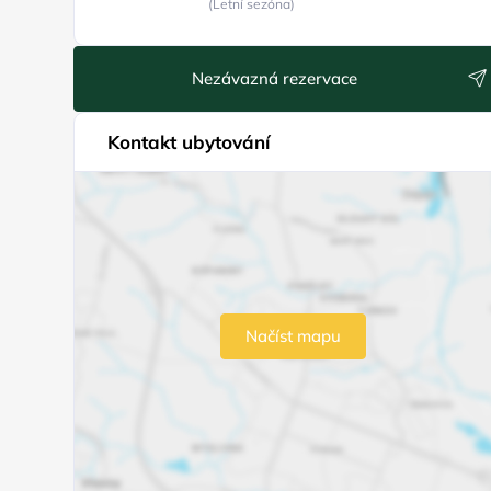
(Letní sezóna)
Nezávazná rezervace
Kontakt ubytování
Načíst mapu