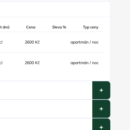
t dnů
Cena
Sleva %
Typ ceny
cí
2600 Kč
apartmán / noc
cí
2600 Kč
apartmán / noc