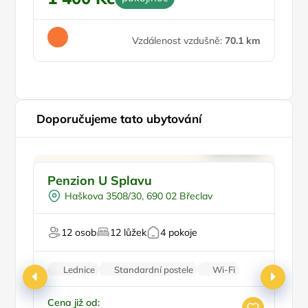
4
Vzdálenost vzdušně:
70.1 km
Doporučujeme tato ubytování
Snídaně
Doporučujeme
Penzion U Splavu
P
Sauna
Haškova 3508/30, 690 02 Břeclav
Vodní sporty
Tenis
Pr
12 osob
12 lůžek
4 pokoje
Badminton
Lednice
Standardní postele
Wi-Fi
Koupelna
Nekuřácký objekt
Cena již od:
Ce