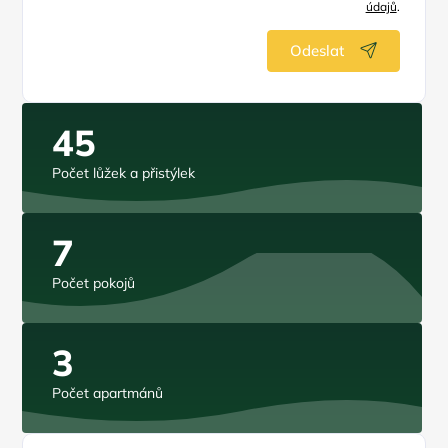
údajů
.
Odeslat
45
Počet lůžek a přistýlek
7
Počet pokojů
3
Počet apartmánů