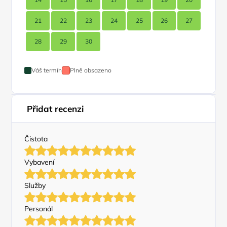
21
22
23
24
25
26
27
28
29
30
Váš termín
Plně obsazeno
Přidat recenzi
Čistota
Vybavení
Služby
Personál