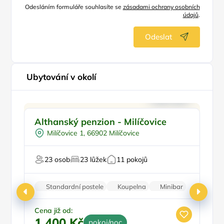
Odesláním formuláře souhlasíte se
zásadami ochrany osobních
údajů
.
Odeslat
Ubytování v okolí
Ve městě/obci
Althanský penzion - Milíčovice
P
Snídaně
Milíčovice 1, 66902 Milíčovice
Pro turisty
23 osob
23 lůžek
11 pokojů
Fi
Standardní postele
Koupelna
Minibar
Parkování zdarma
Cena již od:
1 400 Kč
pokoj/noc
Ce