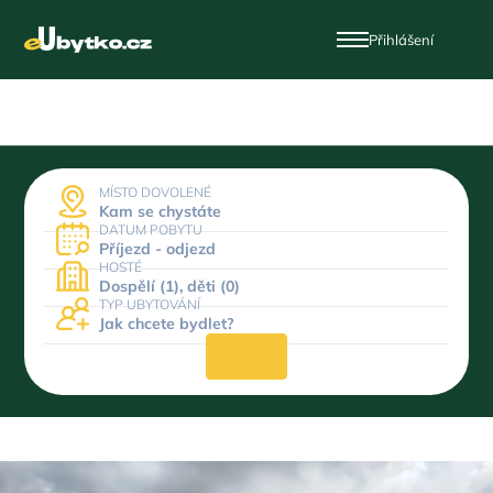
Přihlášení
MÍSTO DOVOLENÉ
Kam se chystáte
DATUM POBYTU
Příjezd - odjezd
HOSTÉ
Dospělí (1), děti (0)
TYP UBYTOVÁNÍ
Jak chcete bydlet?