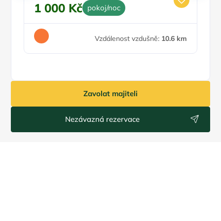
1 000 Kč
1
pokoj/noc
Vzdálenost vzdušně:
10.6 km
Zavolat majiteli
Nezávazná rezervace