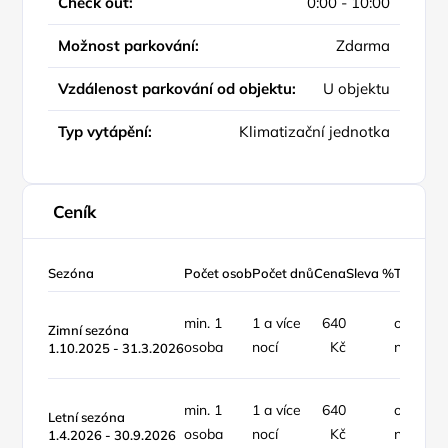
Check out:
0:00 - 10:00
Možnost parkování:
Zdarma
Vzdálenost parkování od objektu:
U objektu
Typ vytápění:
Klimatizační jednotka
Ceník
Sezóna
Počet osob
Počet dnů
Cena
Sleva %
Typ ceny
min. 1
1 a více
640
osoba /
Zimní sezóna
osoba
nocí
Kč
noc
1.10.2025 - 31.3.2026
min. 1
1 a více
640
osoba /
Letní sezóna
osoba
nocí
Kč
noc
1.4.2026 - 30.9.2026