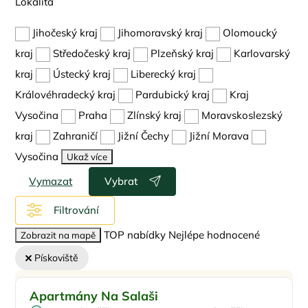
Lokalita
Jihočeský kraj
Jihomoravský kraj
Olomoucký
kraj
Středočeský kraj
Plzeňský kraj
Karlovarský
kraj
Ústecký kraj
Liberecký kraj
Královéhradecký kraj
Pardubický kraj
Kraj
Vysočina
Praha
Zlínský kraj
Moravskoslezský
kraj
Zahraničí
Jižní Čechy
Jižní Morava
Vysočina
Ukaž více
Vymazat
Vybrat
Filtrování
TOP nabídky
Nejlépe hodnocené
Zobrazit na mapě
Pískoviště
Pro rodiny s dětmi
Doporučujeme
Apartmány Na Salaši
Pro skupiny