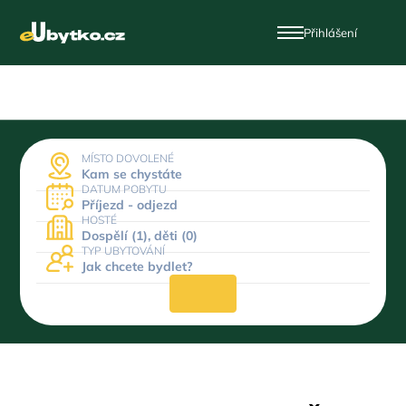
Přihlášení
MÍSTO DOVOLENÉ
Kam se chystáte
DATUM POBYTU
Příjezd - odjezd
HOSTÉ
Dospělí (1), děti (0)
TYP UBYTOVÁNÍ
Jak chcete bydlet?