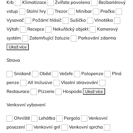
Krb
Klimatizace
Zvířata povolena
Bezbariérový
vstup
Stolní hry
Trezor
Minibar
Pračka
Vysavač
Požární hlásič
Sušička
Vinotéka
Výtah
Recepce
Nekuřácký objekt
Kamerový
systém
Zatemňující žaluzie
Parkování zdarma
Ukaž více
Strava
Snídaně
Oběd
Večeře
Polopenze
Plná
penze
All Inclusive
Vlastní stravování
Restaurace
Pizzerie
Hospoda
Ukaž více
Venkovní vybavení
Ohniště
Lehátka
Pergola
Venkovní
posezení
Venkovní gril
Venkovní sprcha