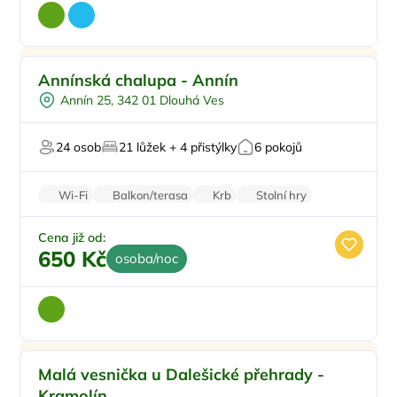
Sauna
Doporučujeme
Annínská chalupa - Annín
U lesa
Annín 25, 342 01 Dlouhá Ves
U vody
Firemní akce/teambuilding
24 osob
21 lůžek + 4 přistýlky
6 pokojů
V chráněném uzemí
Wi-Fi
Balkon/terasa
Krb
Stolní hry
Parkování zdarma
Cena již od:
650 Kč
osoba/noc
Pro rodiny s dětmi
Doporučujeme
Malá vesnička u Dalešické přehrady -
Pro skupiny
Kramolín