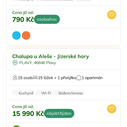
Sprchový kout
Balkon/terasa
Cena již od:
790 Kč
osoba/noc
Pro rodiny s dětmi
Doporučujeme
Chalupa u Aleše - Jizerské hory
Dětské hřiště
PLAVY, 46846 Plavy
Venkovní bazén
Dětská postýlka
15 osob
15 lůžek + 1 přistýlka
1 apartmán
Pro skupiny
Kuchyně
Wi-Fi
Balkon/terasa
Zvířata povolena
Vysavač
Cena již od:
15 990 Kč
objekt/týden