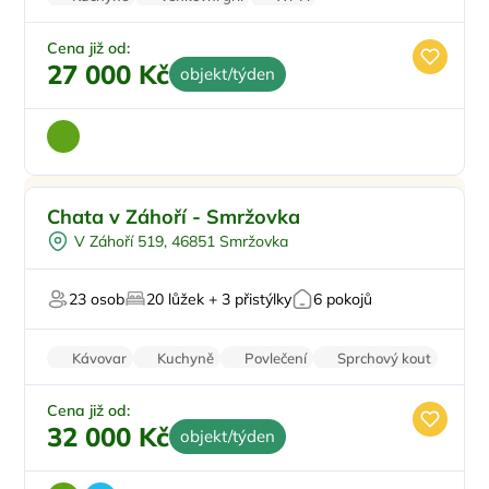
Zvířata povolena
Pračka
Cena již od:
27 000 Kč
objekt/týden
Pro rodiny s dětmi
Doporučujeme
Chata v Záhoří - Smržovka
Venkovní bazén
V Záhoří 519, 46851 Smržovka
Na samotě
Sauna
23 osob
20 lůžek + 3 přistýlky
6 pokojů
Kávovar
Kuchyně
Povlečení
Sprchový kout
Zvířata povolena
Cena již od:
32 000 Kč
objekt/týden