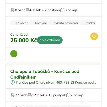
U lesa
8 osob
6 lůžek + 2 přistýlky
3 pokoje
U vody
Kávovar
Kuchyně
Zvířata povolena
Pračka
Vysavač
Cena již od:
25 000 Kč
objekt/týden
Dětské hřiště
Doporučujeme
Chalupa u Tabášků - Kunčice pod
Polopenze
Ondřejníkem
Na samotě
Kunčice pod Ondřejníkem 460, 739 13 Kunčice pod
U lesa
Ondřejníkem
Pro svatby a oslavy
27 osob
12 lůžek + 15 přistýlek
7 pokojů