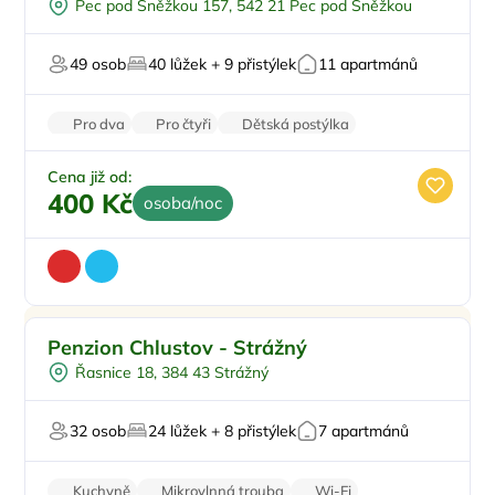
Pec pod Sněžkou 157, 542 21 Pec pod Sněžkou
U lyžařského střediska
Na horách
49 osob
40 lůžek + 9 přistýlek
11 apartmánů
Zvířata povolena
Pro dva
Pro čtyři
Dětská postýlka
Venkovní posezení
Venkovní gril
Cena již od:
400 Kč
osoba/noc
Pro rodiny s dětmi
Doporučujeme
Penzion Chlustov - Strážný
Dětské hřiště
Řasnice 18, 384 43 Strážný
Sauna
Mini Zoo
32 osob
24 lůžek + 8 přistýlek
7 apartmánů
U lesa
Kuchyně
Mikrovlnná trouba
Wi-Fi