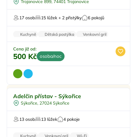
Trojanovice 899, 74401 Trojanovice
Pro skupiny
Pro milovníky přírody
17 osob
15 lůžek + 2 přistýlky
6 pokojů
Na horách
Kuchyně
Dětská postýlka
Venkovní gril
Šatní skříně
Wi-Fi
Cena již od:
500 Kč
osoba/noc
Pro rodiny s dětmi
Doporučujeme
Adelčin přístav - Sýkořice
Půjčení kol
Sýkořice, 27024 Sýkořice
Venkovní bazén
Pro skupiny
13 osob
13 lůžek
4 pokoje
U vody
Kuchyně
Venkovní gril
Wi-Fi