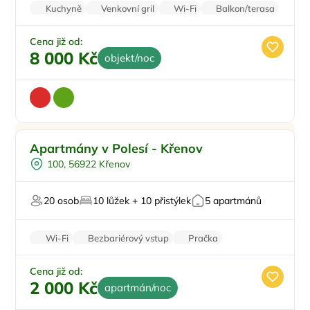
Kuchyně
Venkovní gril
Wi-Fi
Balkon/terasa
Zvířata povolena
Cena již od:
8 000 Kč
objekt/noc
Dětské hřiště
Doporučujeme
Apartmány v Polesí - Křenov
Venkovní bazén
100, 56922 Křenov
Vířivka
Sauna
20 osob
10 lůžek + 10 přistýlek
5 apartmánů
Šipky
Wi-Fi
Bezbariérový vstup
Pračka
Parkování zdarma
Cena již od:
2 000 Kč
apartmán/noc