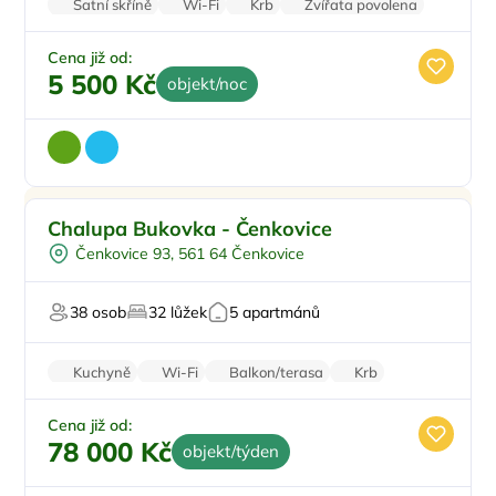
Šatní skříně
Wi-Fi
Krb
Zvířata povolena
Pračka
Cena již od:
5 500 Kč
objekt/noc
Koupací sud
Doporučujeme
Chalupa Bukovka - Čenkovice
Vířivka
Čenkovice 93, 561 64 Čenkovice
Sauna
Oslavy/párty
38 osob
32 lůžek
5 apartmánů
Firemní akce/teambuilding
Kuchyně
Wi-Fi
Balkon/terasa
Krb
Klimatizace
Cena již od:
78 000 Kč
objekt/týden