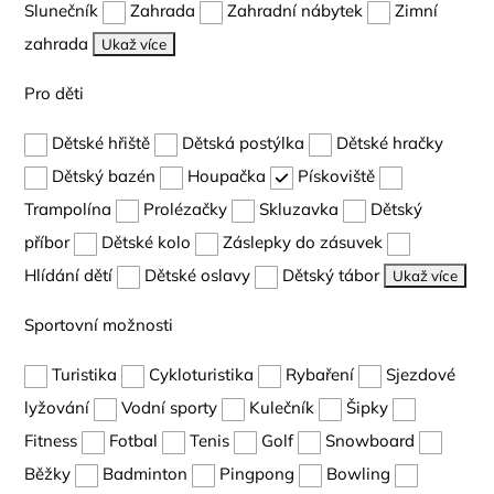
Slunečník
Zahrada
Zahradní nábytek
Zimní
zahrada
Ukaž více
Pro děti
Dětské hřiště
Dětská postýlka
Dětské hračky
Dětský bazén
Houpačka
Pískoviště
Trampolína
Prolézačky
Skluzavka
Dětský
příbor
Dětské kolo
Záslepky do zásuvek
Hlídání dětí
Dětské oslavy
Dětský tábor
Ukaž více
Sportovní možnosti
Turistika
Cykloturistika
Rybaření
Sjezdové
lyžování
Vodní sporty
Kulečník
Šipky
Fitness
Fotbal
Tenis
Golf
Snowboard
Běžky
Badminton
Pingpong
Bowling