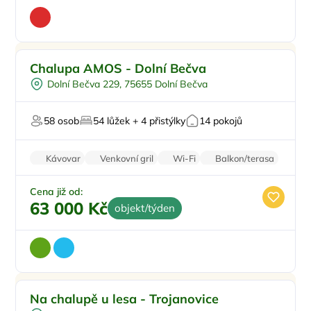
Dětské hřiště
Doporučujeme
Chalupa AMOS - Dolní Bečva
Pro skupiny
Dolní Bečva 229, 75655 Dolní Bečva
Pro milovníky přírody
Firemní akce/teambuilding
58 osob
54 lůžek + 4 přistýlky
14 pokojů
Pro svatby a oslavy
Kávovar
Venkovní gril
Wi-Fi
Balkon/terasa
Zvířata povolena
Cena již od:
63 000 Kč
objekt/týden
Venkovní bazén
Doporučujeme
Na chalupě u lesa - Trojanovice
Koupací sud