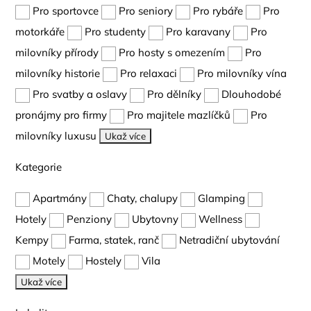
Pro sportovce
Pro seniory
Pro rybáře
Pro
motorkáře
Pro studenty
Pro karavany
Pro
milovníky přírody
Pro hosty s omezením
Pro
milovníky historie
Pro relaxaci
Pro milovníky vína
Pro svatby a oslavy
Pro dělníky
Dlouhodobé
pronájmy pro firmy
Pro majitele mazlíčků
Pro
milovníky luxusu
Ukaž více
Kategorie
Apartmány
Chaty, chalupy
Glamping
Hotely
Penziony
Ubytovny
Wellness
Kempy
Farma, statek, ranč
Netradiční ubytování
Motely
Hostely
Vila
Ukaž více