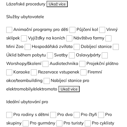
Lázeňské procedury
Ukaž více
Služby ubytovatele
Animační programy pro děti
Půjčení kol
Vinný
sklípek
Vyjížďky na koních
Návštěva farmy
Mini Zoo
Hospodářská zvířata
Dobíjecí stanice
Úklid během pobytu
Svatby
Oslavy/párty
Worshopy/školení
Audiotechnika
Projekční plátno
Karaoke
Rezervace vstupenek
Firemní
akce/teambuilding
Nabíjecí stanice pro
elektromobily/elektromoto
Ukaž více
Ideální ubytování pro
Pro rodiny s dětmi
Pro dva
Pro čtyři
Pro
skupiny
Pro gurmány
Pro turisty
Pro cyklisty