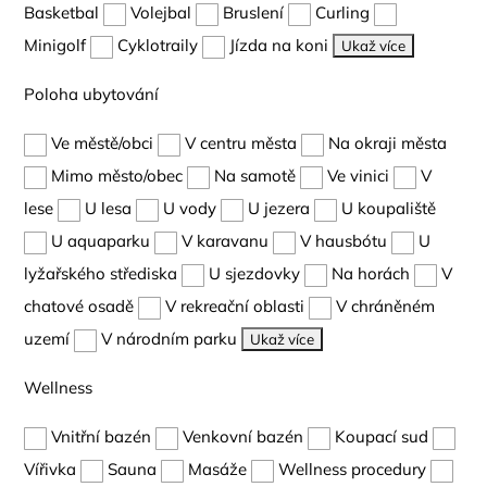
Basketbal
Volejbal
Bruslení
Curling
Minigolf
Cyklotraily
Jízda na koni
Ukaž více
Poloha ubytování
Ve městě/obci
V centru města
Na okraji města
Mimo město/obec
Na samotě
Ve vinici
V
lese
U lesa
U vody
U jezera
U koupaliště
U aquaparku
V karavanu
V hausbótu
U
lyžařského střediska
U sjezdovky
Na horách
V
chatové osadě
V rekreační oblasti
V chráněném
uzemí
V národním parku
Ukaž více
Wellness
Vnitřní bazén
Venkovní bazén
Koupací sud
Vířivka
Sauna
Masáže
Wellness procedury