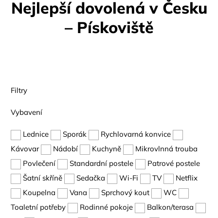
Nejlepší dovolená v Česku
– Pískoviště
Filtry
Vybavení
Lednice
Sporák
Rychlovarná konvice
Kávovar
Nádobí
Kuchyně
Mikrovlnná trouba
Povlečení
Standardní postele
Patrové postele
Šatní skříně
Sedačka
Wi-Fi
TV
Netflix
Koupelna
Vana
Sprchový kout
WC
Toaletní potřeby
Rodinné pokoje
Balkon/terasa