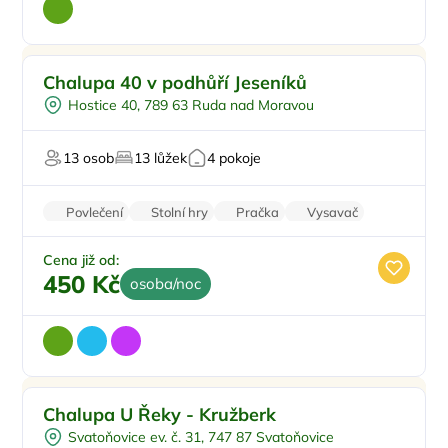
Venkovní bazén
Doporučujeme
Chalupa 40 v podhůří Jeseníků
Koupací sud
Hostice 40, 789 63 Ruda nad Moravou
Vířivka
Sauna
13 osob
13 lůžek
4 pokoje
U vody
Povlečení
Stolní hry
Pračka
Vysavač
Parkování zdarma
Cena již od:
450 Kč
osoba/noc
Pro rodiny s dětmi
Doporučujeme
Chalupa U Řeky - Kružberk
Koupací sud
Svatoňovice ev. č. 31, 747 87 Svatoňovice
Sauna