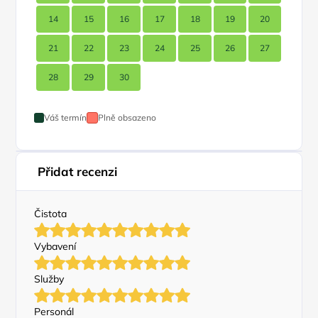
14
15
16
17
18
19
20
21
22
23
24
25
26
27
28
29
30
Váš termín
Plně obsazeno
Přidat recenzi
Čistota
Vybavení
Služby
Personál