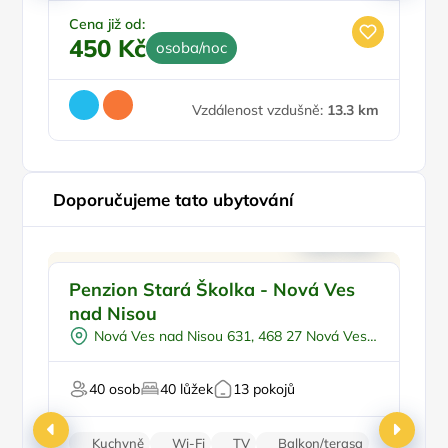
1
Cena již od:
450 Kč
osoba/noc
Vzdálenost vzdušně:
13.3 km
Doporučujeme tato ubytování
Pro rodiny s dětmi
Doporučujeme
Penzion Stará Školka - Nová Ves
P
Venkovní bazén
nad Nisou
M
Pro skupiny
Nová Ves nad Nisou 631, 468 27 Nová Ves
Polopenze
nad Nisou
Na horách
40 osob
40 lůžek
13 pokojů
Ce
Kuchyně
Wi-Fi
TV
Balkon/terasa