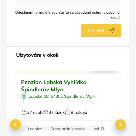
Odesláním formuláře souhlasíte se
zásadami ochrany osobních
údajů
.
Odeslat
Ubytování v okolí
Pro skupiny
Pr
Penzion Labská Vyhlídka
P
Plná penze
Špindlerův Mlýn
Pro studenty
Labská 18, 54351 Špindlerův Mlýn
U lyžařského střediska
V národním parku
37 osob
37 lůžek
8 pokojů
Lednice
Standardní postele
Wi-Fi
Zvířata povolena
Parkování zdarma
Ce