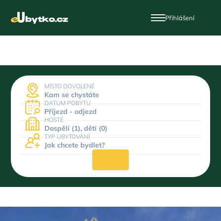
Přihlášení
MÍSTO DOVOLENÉ
Kam se chystáte
DATUM POBYTU
Příjezd - odjezd
HOSTÉ
Dospělí (1), děti (0)
TYP UBYTOVÁNÍ
Jak chcete bydlet?