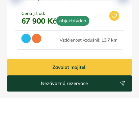
7
Zvířata povolena
Cena již od:
67 900 Kč
objekt/týden
Vzdálenost vzdušně:
13.7 km
Zavolat majiteli
Nezávazná rezervace