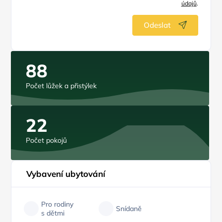
údajů
.
Odeslat
88
Počet lůžek a přistýlek
22
Počet pokojů
Vybavení ubytování
Pro rodiny
Snídaně
s dětmi