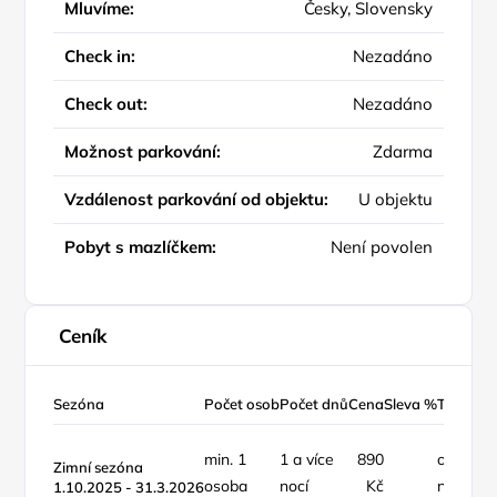
Mluvíme:
Česky, Slovensky
Check in:
Nezadáno
Check out:
Nezadáno
Možnost parkování:
Zdarma
Vzdálenost parkování od objektu:
U objektu
Pobyt s mazlíčkem:
Není povolen
Ceník
Sezóna
Počet osob
Počet dnů
Cena
Sleva %
Typ ceny
min. 1
1 a více
890
osoba /
Zimní sezóna
osoba
nocí
Kč
noc
1.10.2025 - 31.3.2026