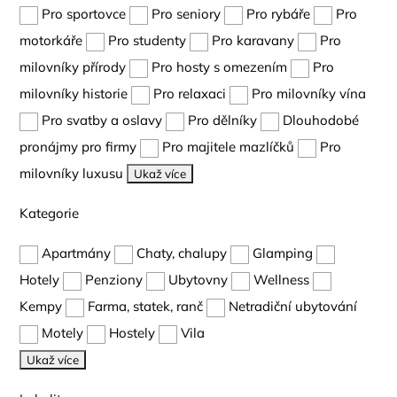
Pro sportovce
Pro seniory
Pro rybáře
Pro
motorkáře
Pro studenty
Pro karavany
Pro
milovníky přírody
Pro hosty s omezením
Pro
milovníky historie
Pro relaxaci
Pro milovníky vína
Pro svatby a oslavy
Pro dělníky
Dlouhodobé
pronájmy pro firmy
Pro majitele mazlíčků
Pro
milovníky luxusu
Ukaž více
Kategorie
Apartmány
Chaty, chalupy
Glamping
Hotely
Penziony
Ubytovny
Wellness
Kempy
Farma, statek, ranč
Netradiční ubytování
Motely
Hostely
Vila
Ukaž více