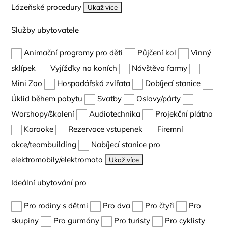
Lázeňské procedury
Ukaž více
Služby ubytovatele
Animační programy pro děti
Půjčení kol
Vinný
sklípek
Vyjížďky na koních
Návštěva farmy
Mini Zoo
Hospodářská zvířata
Dobíjecí stanice
Úklid během pobytu
Svatby
Oslavy/párty
Worshopy/školení
Audiotechnika
Projekční plátno
Karaoke
Rezervace vstupenek
Firemní
akce/teambuilding
Nabíjecí stanice pro
elektromobily/elektromoto
Ukaž více
Ideální ubytování pro
Pro rodiny s dětmi
Pro dva
Pro čtyři
Pro
skupiny
Pro gurmány
Pro turisty
Pro cyklisty