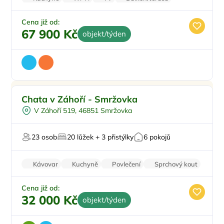
Zvířata povolena
Cena již od:
67 900 Kč
objekt/týden
Pro rodiny s dětmi
Doporučujeme
Chata v Záhoří - Smržovka
Venkovní bazén
V Záhoří 519, 46851 Smržovka
Na samotě
Sauna
23 osob
20 lůžek + 3 přistýlky
6 pokojů
Kávovar
Kuchyně
Povlečení
Sprchový kout
Zvířata povolena
Cena již od:
32 000 Kč
objekt/týden