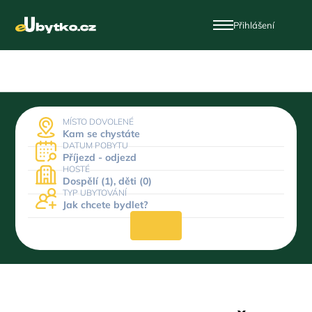
Přihlášení
MÍSTO DOVOLENÉ
Kam se chystáte
DATUM POBYTU
Příjezd - odjezd
HOSTÉ
Dospělí (1), děti (0)
TYP UBYTOVÁNÍ
Jak chcete bydlet?