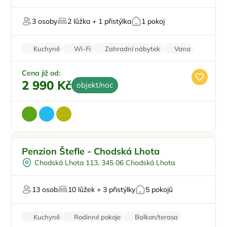
Na horách
3 osoby
2 lůžka + 1 přistýlka
1 pokoj
Pro majitele mazlíčků
Kuchyně
Wi-Fi
Zahradní nábytek
Vana
Balkon/terasa
Cena již od:
2 990 Kč
objekt/noc
Pro rodiny s dětmi
Doporučujeme
Penzion Štefle - Chodská Lhota
Dětská postýlka
Chodská Lhota 113, 345 06 Chodská Lhota
Venkovní gril
Pro studenty
13 osob
10 lůžek + 3 přistýlky
5 pokojů
Pro svatby a oslavy
Kuchyně
Rodinné pokoje
Balkon/terasa