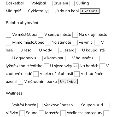
Basketbal
Volejbal
Bruslení
Curling
Minigolf
Cyklotraily
Jízda na koni
Ukaž více
Poloha ubytování
Ve městě/obci
V centru města
Na okraji města
Mimo město/obec
Na samotě
Ve vinici
V
lese
U lesa
U vody
U jezera
U koupaliště
U aquaparku
V karavanu
V hausbótu
U
lyžařského střediska
U sjezdovky
Na horách
V
chatové osadě
V rekreační oblasti
V chráněném
uzemí
V národním parku
Ukaž více
Wellness
Vnitřní bazén
Venkovní bazén
Koupací sud
Vířivka
Sauna
Masáže
Wellness procedury