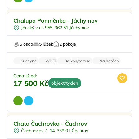
Pro rodiny s dětmi
Doporučujeme
Chalupa Pomněnka - Jáchymov
Pro skupiny
Jánský vrch 955, 362 51 Jáchymov
Venkovní gril
U sjezdovky
5 osob
5 lůžek
2 pokoje
Pro majitele mazlíčků
Kuchyně
Wi-Fi
Balkon/terasa
Na horách
Parkování zdarma
Cena již od:
17 500 Kč
objekt/týden
Pro čtyři
Doporučujeme
Chata Čachrovka - Čachrov
Venkovní gril
Čachrov ev. č. 14, 339 01 Čachrov
Pro turisty