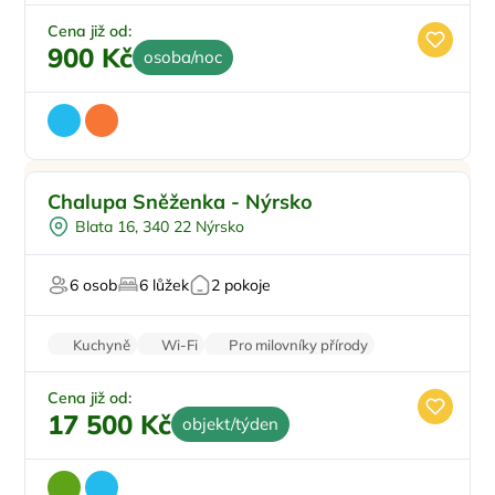
Krb
Pračka
Cena již od:
900 Kč
osoba/noc
Pro rodiny s dětmi
Doporučujeme
Chalupa Sněženka - Nýrsko
Pro skupiny
Blata 16, 340 22 Nýrsko
Venkovní gril
Na horách
6 osob
6 lůžek
2 pokoje
Pro majitele mazlíčků
Kuchyně
Wi-Fi
Pro milovníky přírody
Balkon/terasa
Krb
Cena již od:
17 500 Kč
objekt/týden