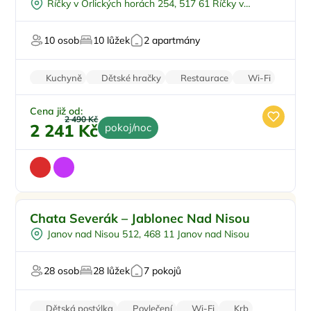
Říčky v Orlických horách 254, 517 61 Říčky v
Dětské hřiště
Sleva
Orlických horách
Pro milovníky přírody
Top
10 osob
10 lůžek
2 apartmány
U sjezdovky
Kuchyně
Dětské hračky
Restaurace
Wi-Fi
Parkování zdarma
Cena již od:
2 490 Kč
2 241 Kč
pokoj/noc
Pro rodiny s dětmi
Doporučujeme
Chata Severák – Jablonec Nad Nisou
Polopenze
Janov nad Nisou 512, 468 11 Janov nad Nisou
U lyžařského střediska
U sjezdovky
28 osob
28 lůžek
7 pokojů
Pro majitele mazlíčků
Dětská postýlka
Povlečení
Wi-Fi
Krb