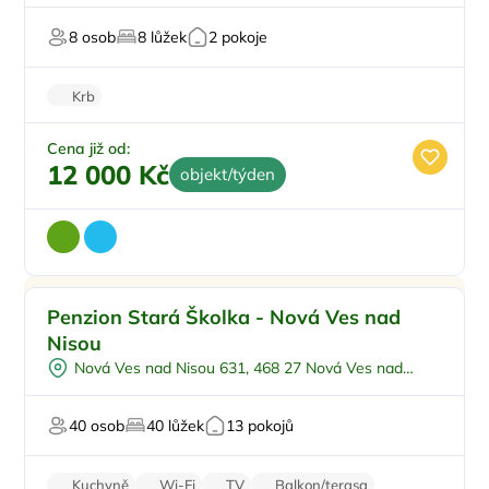
Pro hosty s omezením
8 osob
8 lůžek
2 pokoje
Pingpong
Krb
Cena již od:
12 000 Kč
objekt/týden
Pro rodiny s dětmi
Doporučujeme
Penzion Stará Školka - Nová Ves nad
Venkovní bazén
Nisou
Pro skupiny
Nová Ves nad Nisou 631, 468 27 Nová Ves nad
Polopenze
Nisou
Na horách
40 osob
40 lůžek
13 pokojů
Kuchyně
Wi-Fi
TV
Balkon/terasa