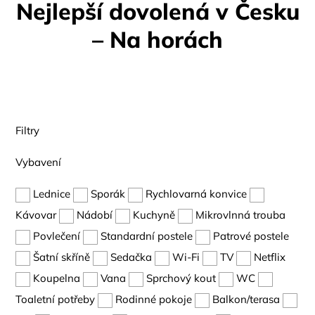
Nejlepší dovolená v Česku
– Na horách
Filtry
Vybavení
Lednice
Sporák
Rychlovarná konvice
Kávovar
Nádobí
Kuchyně
Mikrovlnná trouba
Povlečení
Standardní postele
Patrové postele
Šatní skříně
Sedačka
Wi-Fi
TV
Netflix
Koupelna
Vana
Sprchový kout
WC
Toaletní potřeby
Rodinné pokoje
Balkon/terasa