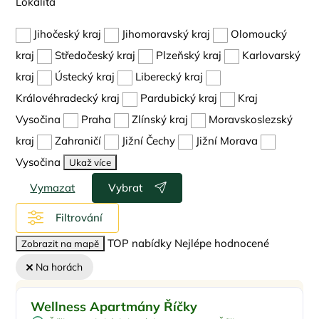
Lokalita
Jihočeský kraj
Jihomoravský kraj
Olomoucký
kraj
Středočeský kraj
Plzeňský kraj
Karlovarský
kraj
Ústecký kraj
Liberecký kraj
Královéhradecký kraj
Pardubický kraj
Kraj
Vysočina
Praha
Zlínský kraj
Moravskoslezský
kraj
Zahraničí
Jižní Čechy
Jižní Morava
Vysočina
Ukaž více
Vymazat
Vybrat
Filtrování
TOP nabídky
Nejlépe hodnocené
Zobrazit na mapě
Na horách
Pro rodiny s dětmi
Sleva %
Wellness Apartmány Říčky
Vnitřní bazén
Doporučujeme