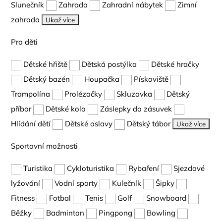
Slunečník
Zahrada
Zahradní nábytek
Zimní
zahrada
Ukaž více
Pro děti
Dětské hřiště
Dětská postýlka
Dětské hračky
Dětský bazén
Houpačka
Pískoviště
Trampolína
Prolézačky
Skluzavka
Dětský
příbor
Dětské kolo
Záslepky do zásuvek
Hlídání dětí
Dětské oslavy
Dětský tábor
Ukaž více
Sportovní možnosti
Turistika
Cykloturistika
Rybaření
Sjezdové
lyžování
Vodní sporty
Kulečník
Šipky
Fitness
Fotbal
Tenis
Golf
Snowboard
Běžky
Badminton
Pingpong
Bowling