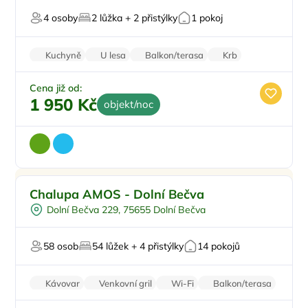
Pro milovníky přírody
4 osoby
2 lůžka + 2 přistýlky
1 pokoj
Pro majitele mazlíčků
Kuchyně
U lesa
Balkon/terasa
Krb
Zvířata povolena
Cena již od:
1 950 Kč
objekt/noc
Dětské hřiště
Doporučujeme
Chalupa AMOS - Dolní Bečva
Pro skupiny
Dolní Bečva 229, 75655 Dolní Bečva
Pro milovníky přírody
Firemní akce/teambuilding
58 osob
54 lůžek + 4 přistýlky
14 pokojů
Pro svatby a oslavy
Kávovar
Venkovní gril
Wi-Fi
Balkon/terasa
Zvířata povolena