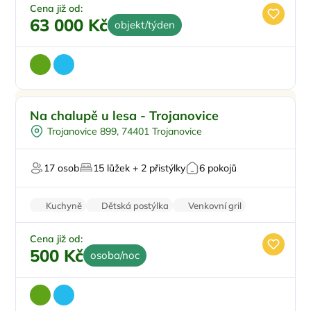
Cena již od:
63 000 Kč
objekt/týden
Venkovní bazén
Doporučujeme
Na chalupě u lesa - Trojanovice
Koupací sud
Trojanovice 899, 74401 Trojanovice
Pro skupiny
Pro milovníky přírody
17 osob
15 lůžek + 2 přistýlky
6 pokojů
Na horách
Kuchyně
Dětská postýlka
Venkovní gril
Šatní skříně
Wi-Fi
Cena již od:
500 Kč
osoba/noc