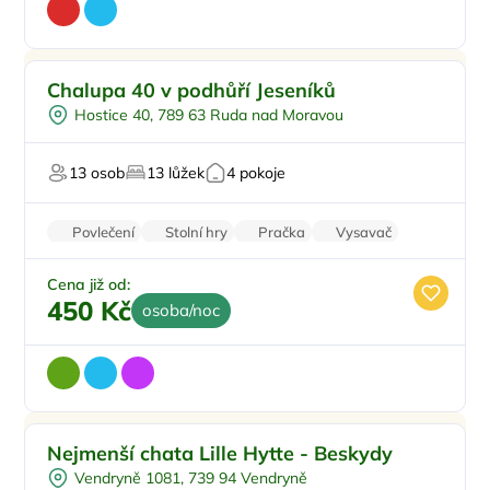
Venkovní bazén
Doporučujeme
Chalupa 40 v podhůří Jeseníků
Koupací sud
Hostice 40, 789 63 Ruda nad Moravou
Vířivka
Sauna
13 osob
13 lůžek
4 pokoje
U vody
Povlečení
Stolní hry
Pračka
Vysavač
Parkování zdarma
Cena již od:
450 Kč
osoba/noc
Ohniště
Doporučujeme
Nejmenší chata Lille Hytte - Beskydy
U lesa
Top
Vendryně 1081, 739 94 Vendryně
Pro milovníky přírody