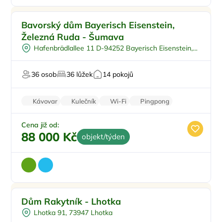
Pro skupiny
Doporučujeme
Bavorský dům Bayerisch Eisenstein,
Pro milovníky přírody
Železná Ruda - Šumava
U sjezdovky
Hafenbrädlallee 11 D-94252 Bayerisch Eisenstein,
Firemní akce/teambuilding
34004 Železná Ruda
V národním parku
36 osob
36 lůžek
14 pokojů
Kávovar
Kulečník
Wi-Fi
Pingpong
Bezbariérový vstup
Cena již od:
88 000 Kč
objekt/týden
Vířivka
Doporučujeme
Dům Rakytník - Lhotka
Na samotě
Lhotka 91, 73947 Lhotka
Šipky