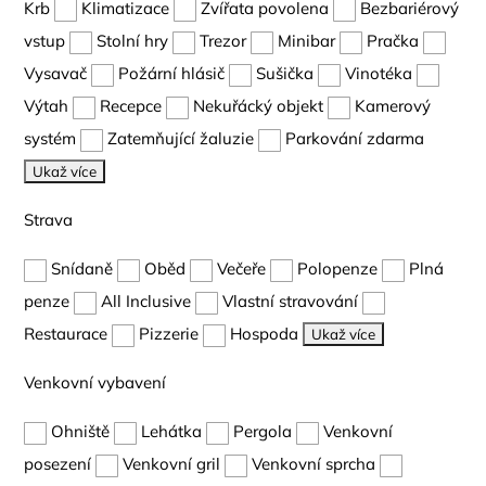
Krb
Klimatizace
Zvířata povolena
Bezbariérový
vstup
Stolní hry
Trezor
Minibar
Pračka
Vysavač
Požární hlásič
Sušička
Vinotéka
Výtah
Recepce
Nekuřácký objekt
Kamerový
systém
Zatemňující žaluzie
Parkování zdarma
Ukaž více
Strava
Snídaně
Oběd
Večeře
Polopenze
Plná
penze
All Inclusive
Vlastní stravování
Restaurace
Pizzerie
Hospoda
Ukaž více
Venkovní vybavení
Ohniště
Lehátka
Pergola
Venkovní
posezení
Venkovní gril
Venkovní sprcha