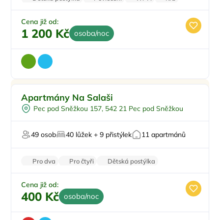
Pračka
Cena již od:
1 200 Kč
osoba/noc
Pro rodiny s dětmi
Doporučujeme
Apartmány Na Salaši
Pro skupiny
Pec pod Sněžkou 157, 542 21 Pec pod Sněžkou
U lyžařského střediska
Na horách
49 osob
40 lůžek + 9 přistýlek
11 apartmánů
Zvířata povolena
Pro dva
Pro čtyři
Dětská postýlka
Venkovní posezení
Venkovní gril
Cena již od:
400 Kč
osoba/noc