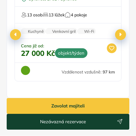
Venkovní bazén
Pro skupiny
13 osob
13 lůžek
4 pokoje
U vody
Ce
Kuchyně
Venkovní gril
Wi-Fi
1
Zvířata povolena
Pračka
Cena již od:
27 000 Kč
objekt/týden
Vzdálenost vzdušně:
97 km
Zavolat majiteli
Nezávazná rezervace