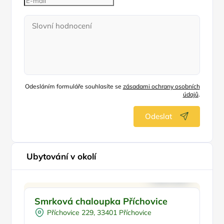
Odesláním formuláře souhlasíte se
zásadami ochrany osobních
údajů
.
Odeslat
Ubytování v okolí
Pro rodiny s dětmi
Smrková chaloupka Příchovice
C
Pro skupiny
Příchovice 229, 33401 Příchovice
Pro turisty