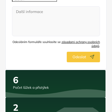
Odesláním formuláře souhlasíte se
zásadami ochrany osobních
údajů
.
Odeslat
6
Počet lůžek a přistýlek
2