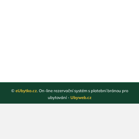
©
eUbytko.cz
. On-line rezervační systém s platební bránou pro
ubytování -
Ubyweb.cz
Registrace ubytovatelů
Webové stránky ubytování
Magazín
Obchodní podmínky