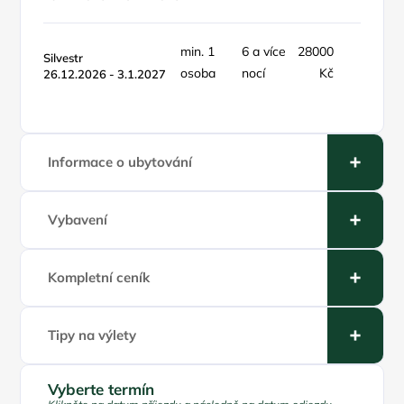
min. 1
6 a více
28000
objek
Silvestr
osoba
nocí
Kč
týde
26.12.2026 - 3.1.2027
Informace o ubytování
Vybavení
Kompletní ceník
Tipy na výlety
Vyberte termín