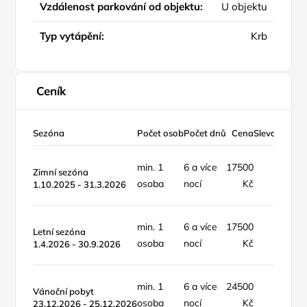
Vzdálenost parkování od objektu:
U objektu
Typ vytápění:
Krb
Ceník
Sezóna
Počet osob
Počet dnů
Cena
Sleva %
Typ 
min. 1
6 a více
17500
objek
Zimní sezóna
osoba
nocí
Kč
týde
1.10.2025 - 31.3.2026
min. 1
6 a více
17500
objek
Letní sezóna
osoba
nocí
Kč
týde
1.4.2026 - 30.9.2026
min. 1
6 a více
24500
objek
Vánoční pobyt
osoba
nocí
Kč
týde
23.12.2026 - 25.12.2026