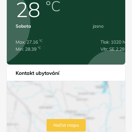
28
°C
Sobota
jasno
°C
Max: 27.16
Tlak: 1020 hPa
°C
Min: 28.39
Vítr: SE 2.28 m/
Kontakt ubytování
Načíst mapu