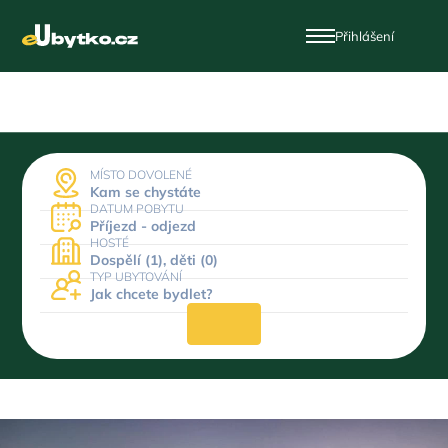
Přihlášení
MÍSTO DOVOLENÉ
Kam se chystáte
DATUM POBYTU
Příjezd - odjezd
HOSTÉ
Dospělí (1), děti (0)
TYP UBYTOVÁNÍ
Jak chcete bydlet?