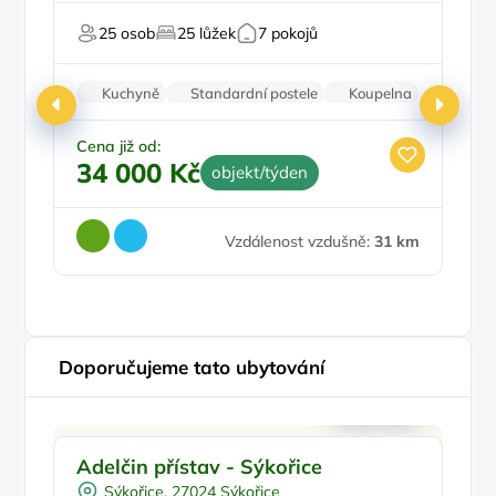
Na horách
Pr
25 osob
25 lůžek
7 pokojů
Pro majitele mazlíčků
Pr
Kuchyně
Standardní postele
Koupelna
Nekuřácký objekt
Parkování zdarma
Cena již od:
Ce
34 000 Kč
1
objekt/týden
Vzdálenost vzdušně:
31 km
Doporučujeme tato ubytování
Pro rodiny s dětmi
Doporučujeme
Adelčin přístav - Sýkořice
R
Půjčení kol
Sýkořice, 27024 Sýkořice