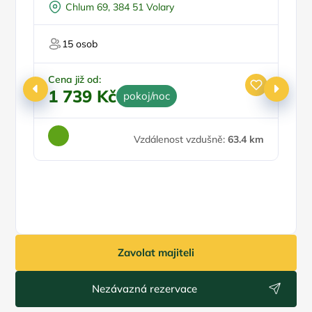
Ž
Chlum 69, 384 51 Volary
Fi
15 osob
Cena již od:
1 739 Kč
pokoj/noc
Ce
Vzdálenost vzdušně:
63.4 km
8
Zavolat majiteli
Nezávazná rezervace