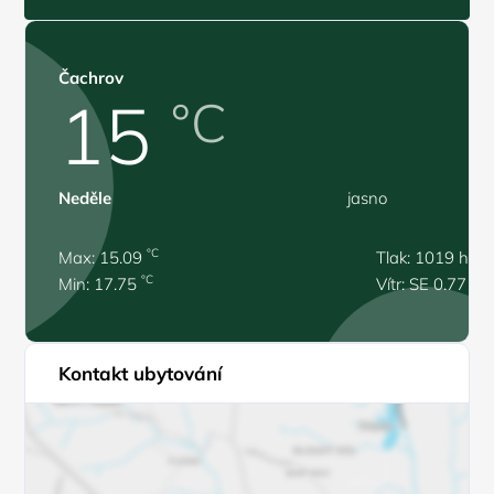
Čachrov
15
°C
Neděle
jasno
°C
Max: 15.09
Tlak: 1019 hPa
°C
Min: 17.75
Vítr: SE 0.77 m/
Kontakt ubytování