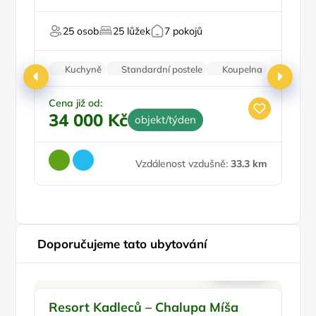
Pro turisty
Na horách
Pr
25 osob
25 lůžek
7 pokojů
Pro majitele mazlíčků
Pr
Kuchyně
Standardní postele
Koupelna
Nekuřácký objekt
Parkování zdarma
Cena již od:
Ce
34 000 Kč
1
objekt/týden
Vzdálenost vzdušně:
33.3 km
Doporučujeme tato ubytování
Doporučujeme
Resort Kadleců – Chalupa Míša
B