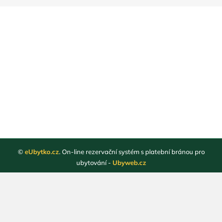
©
eUbytko.cz
. On-line rezervační systém s platební bránou pro
ubytování -
Ubyweb.cz
Registrace ubytovatelů
Webové stránky ubytování
Magazín
Obchodní podmínky