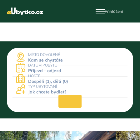
Přihlášení
MÍSTO DOVOLENÉ
Kam se chystáte
DATUM POBYTU
Příjezd - odjezd
HOSTÉ
Dospělí (1), děti (0)
TYP UBYTOVÁNÍ
Jak chcete bydlet?