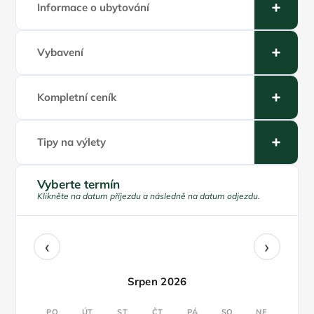
Informace o ubytování
Vybavení
Kompletní ceník
Tipy na výlety
Vyberte termín
Klikněte na datum příjezdu a následně na datum odjezdu.
‹
›
Srpen 2026
PO
ÚT
ST
ČT
PÁ
SO
NE