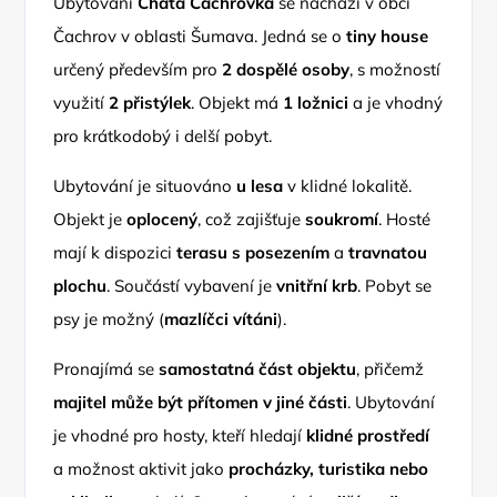
Ubytování
Chata Čachrovka
se nachází v obci
Čachrov v oblasti Šumava. Jedná se o
tiny house
určený především pro
2 dospělé osoby
, s možností
využití
2 přistýlek
. Objekt má
1 ložnici
a je vhodný
pro krátkodobý i delší pobyt.
Ubytování je situováno
u lesa
v klidné lokalitě.
Objekt je
oplocený
, což zajišťuje
soukromí
. Hosté
mají k dispozici
terasu s posezením
a
travnatou
plochu
. Součástí vybavení je
vnitřní krb
. Pobyt se
psy je možný (
mazlíčci vítáni
).
Pronajímá se
samostatná část objektu
, přičemž
majitel může být přítomen v jiné části
. Ubytování
je vhodné pro hosty, kteří hledají
klidné prostředí
a možnost aktivit jako
procházky, turistika nebo