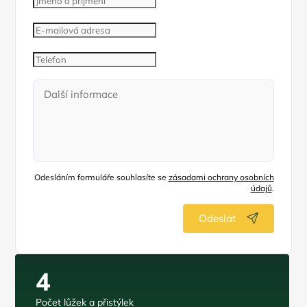
Odesláním formuláře souhlasíte se
zásadami ochrany osobních
údajů
.
Odeslat
4
Počet lůžek a přistýlek