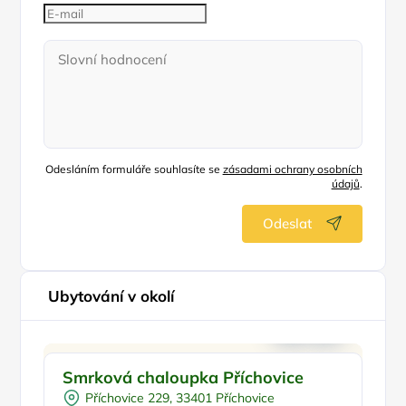
Odesláním formuláře souhlasíte se
zásadami ochrany osobních
údajů
.
Odeslat
Ubytování v okolí
Pro rodiny s dětmi
Smrková chaloupka Příchovice
C
Pro skupiny
Příchovice 229, 33401 Příchovice