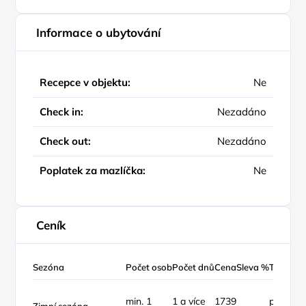
Informace o ubytování
Recepce v objektu:
Ne
Check in:
Nezadáno
Check out:
Nezadáno
Poplatek za mazlíčka:
Ne
Ceník
Sezóna
Počet osob
Počet dnů
Cena
Sleva %
Typ ceny
min. 1
1 a více
1739
pokoj /