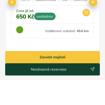
Parkování zdarma
Cena již od:
Ce
650 Kč
1
osoba/noc
Vzdálenost vzdušně:
45.6 km
Zavolat majiteli
Nezávazná rezervace