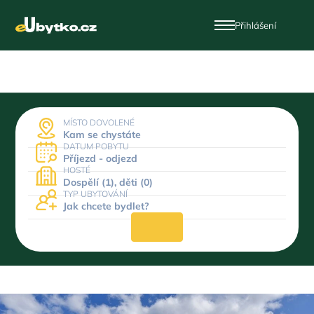
Přihlášení
MÍSTO DOVOLENÉ
Kam se chystáte
DATUM POBYTU
Příjezd - odjezd
HOSTÉ
Dospělí (1), děti (0)
TYP UBYTOVÁNÍ
Jak chcete bydlet?