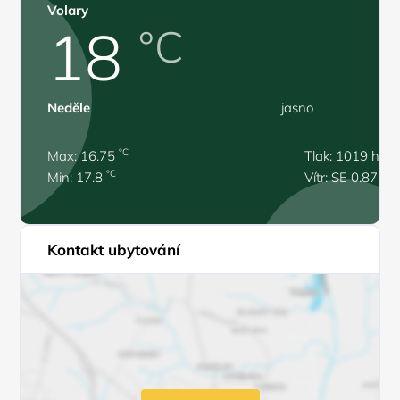
Volary
18
°C
Neděle
jasno
°C
Max: 16.75
Tlak: 1019 hPa
°C
Min: 17.8
Vítr: SE 0.87 m/
Kontakt ubytování