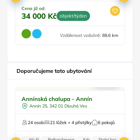
Nekuřácký objekt
Parkování zdarma
Cena již od:
Ce
34 000 Kč
1
objekt/týden
Vzdálenost vzdušně:
88.6 km
Doporučujeme tato ubytování
Sauna
Doporučujeme
Vn
Annínská chalupa - Annín
U
U lesa
Annín 25, 342 01 Dlouhá Ves
U vody
N
Firemní akce/teambuilding
24 osob
21 lůžek + 4 přistýlky
6 pokojů
V chráněném uzemí
Wi-Fi
Balkon/terasa
Krb
Stolní hry