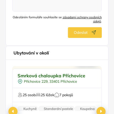
Odesláním formuláře souhlasíte se
zásadami ochrany osobních
údajů
.
Odeslat
Ubytování v okolí
Pro rodiny s dětmi
Smrková chaloupka Příchovice
R
Pro skupiny
Příchovice 229, 33401 Příchovice
Pro turisty
Na horách
Pr
25 osob
25 lůžek
7 pokojů
Pro majitele mazlíčků
Kuchyně
Standardní postele
Koupelna