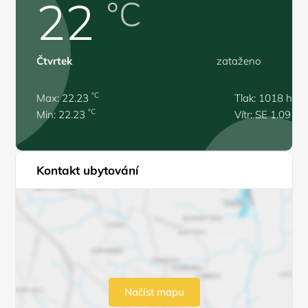
22
°C
Čtvrtek
zataženo
°C
Max: 22.23
Tlak: 1018 hPa
°C
Min: 22.23
Vítr: SE 1.09 m/
Kontakt ubytování
Načíst mapu