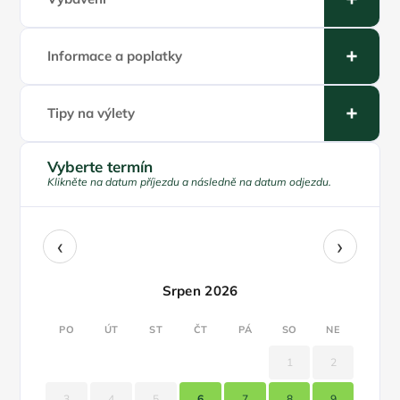
Informace a poplatky
Tipy na výlety
Vyberte termín
Klikněte na datum příjezdu a následně na datum odjezdu.
‹
›
Srpen 2026
PO
ÚT
ST
ČT
PÁ
SO
NE
1
2
3
4
5
6
7
8
9