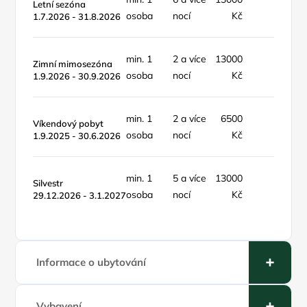
Letní sezóna
osoba
nocí
Kč
týden
1.7.2026 - 31.8.2026
min. 1
2 a více
13000
objekt 
Zimní mimosezóna
osoba
nocí
Kč
týden
1.9.2026 - 30.9.2026
min. 1
2 a více
6500
pobyt /
Víkendový pobyt
osoba
nocí
Kč
víkend
1.9.2025 - 30.6.2026
min. 1
5 a více
13000
Silvestr
pobyt
osoba
nocí
Kč
29.12.2026 - 3.1.2027
Informace o ubytování
Vybavení