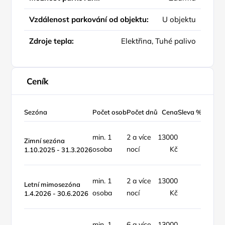
Vzdálenost parkování od objektu:
U objektu
Zdroje tepla:
Elektřina, Tuhé palivo
Ceník
Sezóna
Počet osob
Počet dnů
Cena
Sleva %
Typ ce
min. 1
2 a více
13000
objekt 
Zimní sezóna
osoba
nocí
Kč
týden
1.10.2025 - 31.3.2026
min. 1
2 a více
13000
objekt 
Letní mimosezóna
osoba
nocí
Kč
týden
1.4.2026 - 30.6.2026
min. 1
6 a více
13000
objekt 