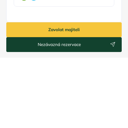
Zavolat majiteli
Nezávazná rezervace