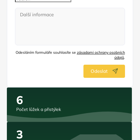
Odesláním formuláře souhlasíte se
zásadami ochrany osobních
údajů
.
Odeslat
6
Počet lůžek a přistýlek
3