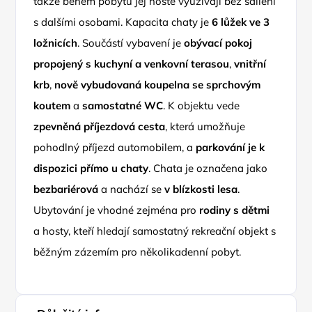
takže během pobytu jej hosté využívají bez sdílení
s dalšími osobami. Kapacita chaty je
6 lůžek ve 3
ložnicích
. Součástí vybavení je
obývací pokoj
propojený s kuchyní a venkovní terasou
,
vnitřní
krb
,
nově vybudovaná koupelna se sprchovým
koutem
a
samostatné WC
. K objektu vede
zpevněná příjezdová cesta
, která umožňuje
pohodlný příjezd automobilem, a
parkování je k
dispozici přímo u chaty
. Chata je označena jako
bezbariérová
a nachází se
v blízkosti lesa
.
Ubytování je vhodné zejména pro
rodiny s dětmi
a hosty, kteří hledají samostatný rekreační objekt s
běžným zázemím pro několikadenní pobyt.