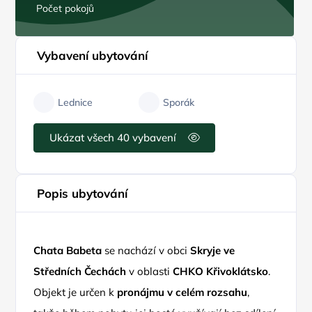
Počet pokojů
Vybavení ubytování
Lednice
Sporák
Ukázat všech 40 vybavení
Popis ubytování
Chata Babeta
se nachází v obci
Skryje ve
Středních Čechách
v oblasti
CHKO Křivoklátsko
.
Objekt je určen k
pronájmu v celém rozsahu
,