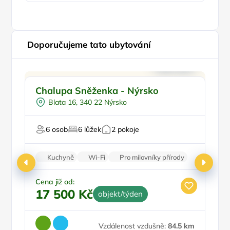
Doporučujeme tato ubytování
Pro rodiny s dětmi
Doporučujeme
Chalupa Sněženka - Nýrsko
A
Pro skupiny
Blata 16, 340 22 Nýrsko
Venkovní gril
Na horách
Fi
6 osob
6 lůžek
2 pokoje
Pro majitele mazlíčků
Kuchyně
Wi-Fi
Pro milovníky přírody
Balkon/terasa
Krb
Cena již od:
Ce
17 500 Kč
6
objekt/týden
Vzdálenost vzdušně:
84.5 km