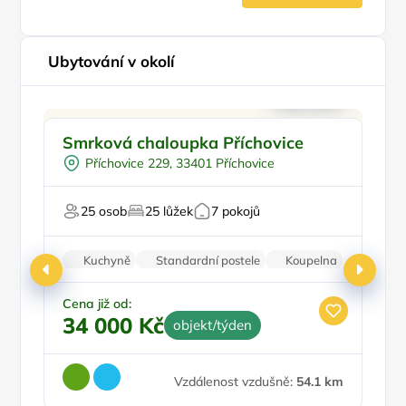
Ubytování v okolí
Pro rodiny s dětmi
Smrková chaloupka Příchovice
C
Pro skupiny
Příchovice 229, 33401 Příchovice
Pro turisty
Na horách
Pr
25 osob
25 lůžek
7 pokojů
Pro majitele mazlíčků
Pr
Kuchyně
Standardní postele
Koupelna
Nekuřácký objekt
Parkování zdarma
Cena již od:
Ce
34 000 Kč
1
objekt/týden
Vzdálenost vzdušně:
54.1 km