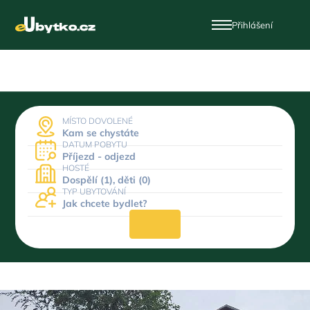
Přihlášení
MÍSTO DOVOLENÉ
Kam se chystáte
DATUM POBYTU
Příjezd - odjezd
HOSTÉ
Dospělí (1), děti (0)
TYP UBYTOVÁNÍ
Jak chcete bydlet?