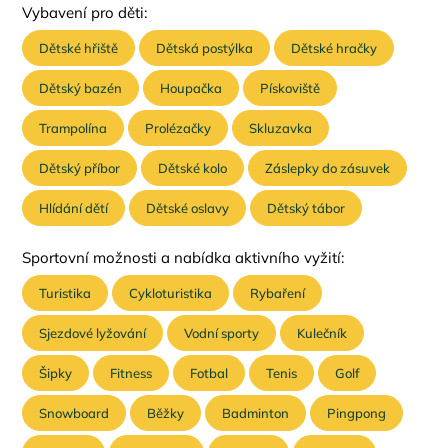
Vybavení pro děti:
Dětské hřiště
Dětská postýlka
Dětské hračky
Dětský bazén
Houpačka
Pískoviště
Trampolína
Prolézačky
Skluzavka
Dětský příbor
Dětské kolo
Záslepky do zásuvek
Hlídání dětí
Dětské oslavy
Dětský tábor
Sportovní možnosti a nabídka aktivního vyžití:
Turistika
Cykloturistika
Rybaření
Sjezdové lyžování
Vodní sporty
Kulečník
Šipky
Fitness
Fotbal
Tenis
Golf
Snowboard
Běžky
Badminton
Pingpong