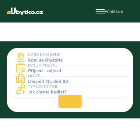
Přihlášení
MÍSTO DOVOLENÉ
Kam se chystáte
DATUM POBYTU
Příjezd - odjezd
HOSTÉ
Dospělí (1), děti (0)
TYP UBYTOVÁNÍ
Jak chcete bydlet?