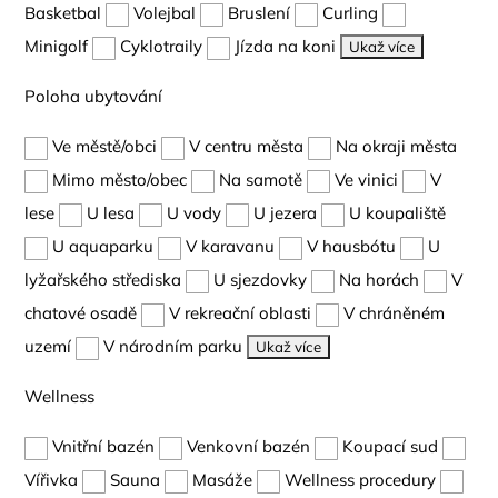
Basketbal
Volejbal
Bruslení
Curling
Minigolf
Cyklotraily
Jízda na koni
Ukaž více
Poloha ubytování
Ve městě/obci
V centru města
Na okraji města
Mimo město/obec
Na samotě
Ve vinici
V
lese
U lesa
U vody
U jezera
U koupaliště
U aquaparku
V karavanu
V hausbótu
U
lyžařského střediska
U sjezdovky
Na horách
V
chatové osadě
V rekreační oblasti
V chráněném
uzemí
V národním parku
Ukaž více
Wellness
Vnitřní bazén
Venkovní bazén
Koupací sud
Vířivka
Sauna
Masáže
Wellness procedury