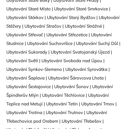
Ubytování Staré Buky
|
Ubytování Staré Hrady
|
Ubytování Staré Místo
|
Ubytování Staré Smrkovice
|
Ubytování Stárkov
|
Ubytování Starý Bydžov
|
Ubytování
Stěžery
|
Ubytování Stračov
|
Ubytování Strážné
|
Ubytování Střevač
|
Ubytování Střezetice
|
Ubytování
Studnice
|
Ubytování Suchovršice
|
Ubytování Suchý Důl
|
Ubytování Sukorady
|
Ubytování Svatojanský Újezd
|
Ubytování Světí
|
Ubytování Svoboda nad Úpou
|
Ubytování Synkov-Slemeno
|
Ubytování Syrovátka
|
Ubytování Šaplava
|
Ubytování Šárovcova Lhota
|
Ubytování Šestajovice
|
Ubytování Šonov
|
Ubytování
Špindlerův Mlýn
|
Ubytování Těchlovice
|
Ubytování
Teplice nad Metují
|
Ubytování Tetín
|
Ubytování Trnov
|
Ubytování Trotina
|
Ubytování Trutnov
|
Ubytování
Třebechovice pod Orebem
|
Ubytování Třebešov
|