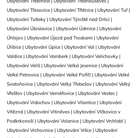
Ubytování Třebihošť
|
Ubytování Třebnouševes
|
Ubytování Třesovice
|
Ubytování Třtěnice
|
Ubytování Tuř
|
Ubytování Tutleky
|
Ubytování Týniště nad Orlicí
|
Ubytování Úbislavice
|
Ubytování Údrnice
|
Ubytování
Úhlejov
|
Ubytování Újezd pod Troskami
|
Ubytování
Úlibice
|
Ubytování Úpice
|
Ubytování Val
|
Ubytování
Valdice
|
Ubytování Vamberk
|
Ubytování Velichovky
|
Ubytování Veliš
|
Ubytování Velká Jesenice
|
Ubytování
Velké Petrovice
|
Ubytování Velké Poříčí
|
Ubytování Velké
Svatoňovice
|
Ubytování Velký Třebešov
|
Ubytování Velký
Vřešťov
|
Ubytování Vernéřovice
|
Ubytování Vestec
|
Ubytování Vidochov
|
Ubytování Vilantice
|
Ubytování
Vítězná
|
Ubytování Vitiněves
|
Ubytování Vlčkovice v
Podkrkonoší
|
Ubytování Volanice
|
Ubytování Vrchlabí
|
Ubytování Vrchovnice
|
Ubytování Vršce
|
Ubytování