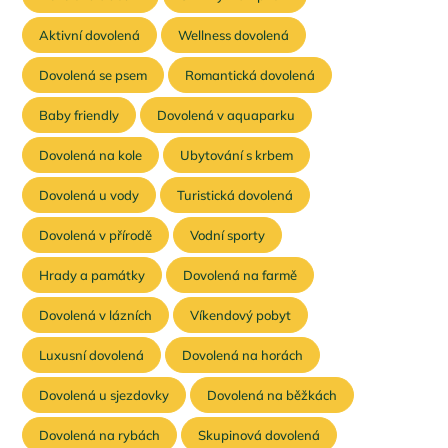
Aktivní dovolená
Wellness dovolená
Dovolená se psem
Romantická dovolená
Baby friendly
Dovolená v aquaparku
Dovolená na kole
Ubytování s krbem
Dovolená u vody
Turistická dovolená
Dovolená v přírodě
Vodní sporty
Hrady a památky
Dovolená na farmě
Dovolená v lázních
Víkendový pobyt
Luxusní dovolená
Dovolená na horách
Dovolená u sjezdovky
Dovolená na běžkách
Dovolená na rybách
Skupinová dovolená