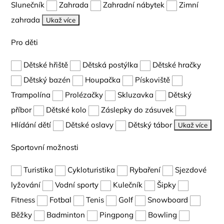
Slunečník
Zahrada
Zahradní nábytek
Zimní
zahrada
Ukaž více
Pro děti
Dětské hřiště
Dětská postýlka
Dětské hračky
Dětský bazén
Houpačka
Pískoviště
Trampolína
Prolézačky
Skluzavka
Dětský
příbor
Dětské kolo
Záslepky do zásuvek
Hlídání dětí
Dětské oslavy
Dětský tábor
Ukaž více
Sportovní možnosti
Turistika
Cykloturistika
Rybaření
Sjezdové
lyžování
Vodní sporty
Kulečník
Šipky
Fitness
Fotbal
Tenis
Golf
Snowboard
Běžky
Badminton
Pingpong
Bowling