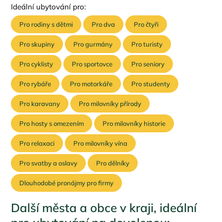
Ideální ubytování pro:
Pro rodiny s dětmi
Pro dva
Pro čtyři
Pro skupiny
Pro gurmány
Pro turisty
Pro cyklisty
Pro sportovce
Pro seniory
Pro rybáře
Pro motorkáře
Pro studenty
Pro karavany
Pro milovníky přírody
Pro hosty s omezením
Pro milovníky historie
Pro relaxaci
Pro milovníky vína
Pro svatby a oslavy
Pro dělníky
Dlouhodobé pronájmy pro firmy
Další města a obce v kraji, ideální