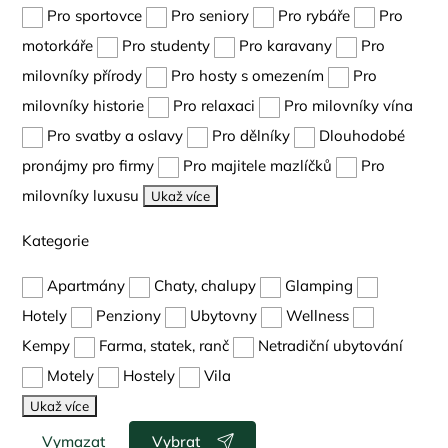
Pro sportovce
Pro seniory
Pro rybáře
Pro
motorkáře
Pro studenty
Pro karavany
Pro
milovníky přírody
Pro hosty s omezením
Pro
milovníky historie
Pro relaxaci
Pro milovníky vína
Pro svatby a oslavy
Pro dělníky
Dlouhodobé
pronájmy pro firmy
Pro majitele mazlíčků
Pro
milovníky luxusu
Ukaž více
Kategorie
Apartmány
Chaty, chalupy
Glamping
Hotely
Penziony
Ubytovny
Wellness
Kempy
Farma, statek, ranč
Netradiční ubytování
Motely
Hostely
Vila
Ukaž více
Vymazat
Vybrat