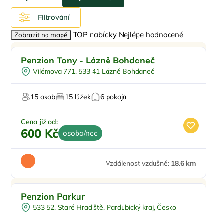
Filtrování
TOP nabídky
Nejlépe hodnocené
Zobrazit na mapě
Doporučujeme
Penzion Tony - Lázně Bohdaneč
Vilémova 771, 533 41 Lázně Bohdaneč
15 osob
15 lůžek
6 pokojů
Cena již od:
600 Kč
osoba/noc
Vzdálenost vzdušně:
18.6 km
Penzion Parkur
533 52, Staré Hradiště, Pardubický kraj, Česko