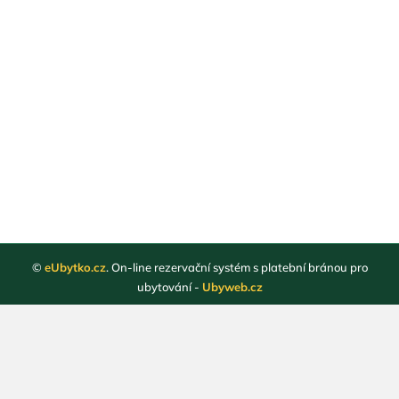
©
eUbytko.cz
. On-line rezervační systém s platební bránou pro
ubytování -
Ubyweb.cz
Registrace ubytovatelů
Webové stránky ubytování
Magazín
Obchodní podmínky