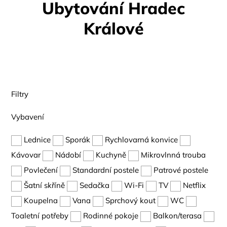
Ubytování Hradec
Králové
Filtry
Vybavení
Lednice
Sporák
Rychlovarná konvice
Kávovar
Nádobí
Kuchyně
Mikrovlnná trouba
Povlečení
Standardní postele
Patrové postele
Šatní skříně
Sedačka
Wi-Fi
TV
Netflix
Koupelna
Vana
Sprchový kout
WC
Toaletní potřeby
Rodinné pokoje
Balkon/terasa