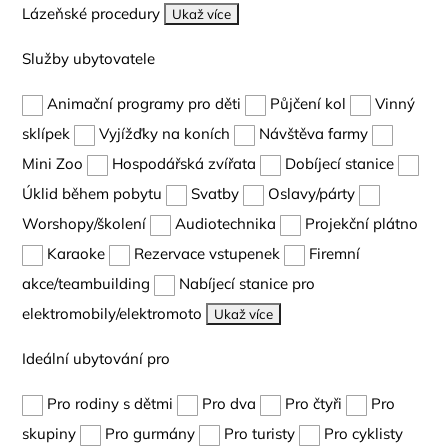
Lázeňské procedury
Ukaž více
Služby ubytovatele
Animační programy pro děti
Půjčení kol
Vinný
sklípek
Vyjížďky na koních
Návštěva farmy
Mini Zoo
Hospodářská zvířata
Dobíjecí stanice
Úklid během pobytu
Svatby
Oslavy/párty
Worshopy/školení
Audiotechnika
Projekční plátno
Karaoke
Rezervace vstupenek
Firemní
akce/teambuilding
Nabíjecí stanice pro
elektromobily/elektromoto
Ukaž více
Ideální ubytování pro
Pro rodiny s dětmi
Pro dva
Pro čtyři
Pro
skupiny
Pro gurmány
Pro turisty
Pro cyklisty