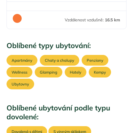
Vzdálenost vzdušně:
16.5 km
Oblíbené typy ubytování:
Apartmány
Chaty a chalupy
Penziony
Wellness
Glamping
Hotely
Kempy
Ubytovny
Oblíbené ubytování podle typu
dovolené:
Dovolená s dětmi
S vinným sklípkem