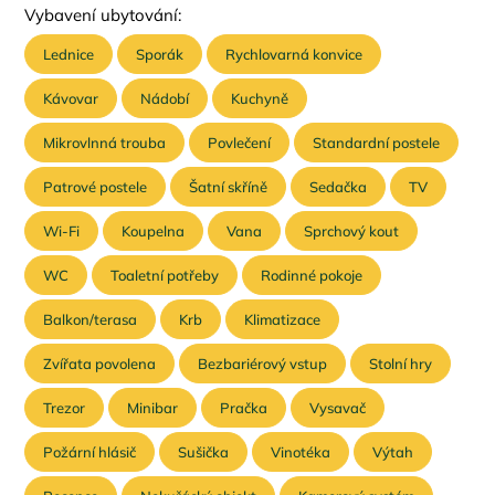
Vybavení ubytování:
Lednice
Sporák
Rychlovarná konvice
Kávovar
Nádobí
Kuchyně
Mikrovlnná trouba
Povlečení
Standardní postele
Patrové postele
Šatní skříně
Sedačka
TV
Wi-Fi
Koupelna
Vana
Sprchový kout
WC
Toaletní potřeby
Rodinné pokoje
Balkon/terasa
Krb
Klimatizace
Zvířata povolena
Bezbariérový vstup
Stolní hry
Trezor
Minibar
Pračka
Vysavač
Požární hlásič
Sušička
Vinotéka
Výtah