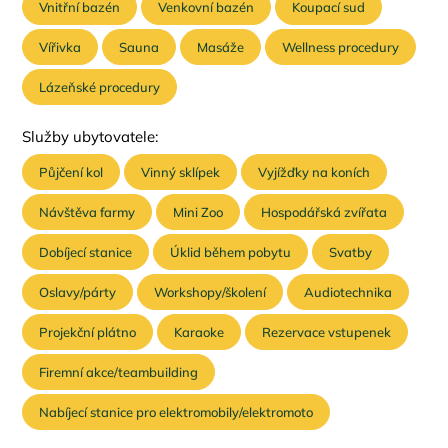
Vnitřní bazén
Venkovní bazén
Koupací sud
Vířivka
Sauna
Masáže
Wellness procedury
Lázeňské procedury
Služby ubytovatele:
Půjčení kol
Vinný sklípek
Vyjížďky na koních
Návštěva farmy
Mini Zoo
Hospodářská zvířata
Dobíjecí stanice
Úklid během pobytu
Svatby
Oslavy/párty
Workshopy/školení
Audiotechnika
Projekční plátno
Karaoke
Rezervace vstupenek
Firemní akce/teambuilding
Nabíjecí stanice pro elektromobily/elektromoto