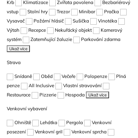
Krb
Klimatizace
Zvířata povolena
Bezbariérový
vstup
Stolní hry
Trezor
Minibar
Pračka
Vysavač
Požární hlásič
Sušička
Vinotéka
Výtah
Recepce
Nekuřácký objekt
Kamerový
systém
Zatemňující žaluzie
Parkování zdarma
Ukaž více
Strava
Snídaně
Oběd
Večeře
Polopenze
Plná
penze
All Inclusive
Vlastní stravování
Restaurace
Pizzerie
Hospoda
Ukaž více
Venkovní vybavení
Ohniště
Lehátka
Pergola
Venkovní
posezení
Venkovní gril
Venkovní sprcha