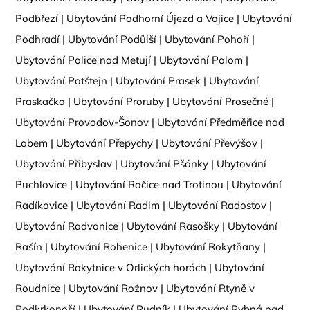
Podbřezí
|
Ubytování Podhorní Újezd a Vojice
|
Ubytování
Podhradí
|
Ubytování Podůlší
|
Ubytování Pohoří
|
Ubytování Police nad Metují
|
Ubytování Polom
|
Ubytování Potštejn
|
Ubytování Prasek
|
Ubytování
Praskačka
|
Ubytování Proruby
|
Ubytování Prosečné
|
Ubytování Provodov-Šonov
|
Ubytování Předměřice nad
Labem
|
Ubytování Přepychy
|
Ubytování Převýšov
|
Ubytování Přibyslav
|
Ubytování Pšánky
|
Ubytování
Puchlovice
|
Ubytování Račice nad Trotinou
|
Ubytování
Radíkovice
|
Ubytování Radim
|
Ubytování Radostov
|
Ubytování Radvanice
|
Ubytování Rasošky
|
Ubytování
Rašín
|
Ubytování Rohenice
|
Ubytování Rokytňany
|
Ubytování Rokytnice v Orlických horách
|
Ubytování
Roudnice
|
Ubytování Rožnov
|
Ubytování Rtyně v
Podkrkonoší
|
Ubytování Rudník
|
Ubytování Rybná nad