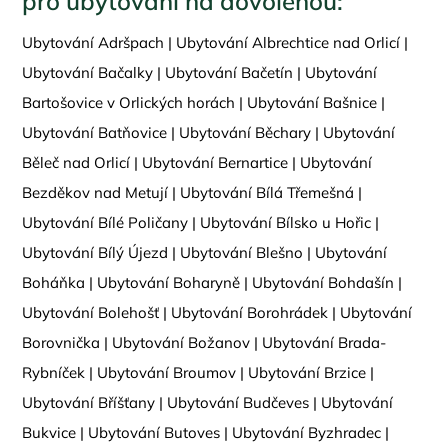
pro ubytování na dovolenou:
Ubytování Adršpach
|
Ubytování Albrechtice nad Orlicí
|
Ubytování Bačalky
|
Ubytování Bačetín
|
Ubytování
Bartošovice v Orlických horách
|
Ubytování Bašnice
|
Ubytování Batňovice
|
Ubytování Běchary
|
Ubytování
Běleč nad Orlicí
|
Ubytování Bernartice
|
Ubytování
Bezděkov nad Metují
|
Ubytování Bílá Třemešná
|
Ubytování Bílé Poličany
|
Ubytování Bílsko u Hořic
|
Ubytování Bílý Újezd
|
Ubytování Blešno
|
Ubytování
Boháňka
|
Ubytování Boharyně
|
Ubytování Bohdašín
|
Ubytování Bolehošť
|
Ubytování Borohrádek
|
Ubytování
Borovnička
|
Ubytování Božanov
|
Ubytování Brada-
Rybníček
|
Ubytování Broumov
|
Ubytování Brzice
|
Ubytování Bříšťany
|
Ubytování Budčeves
|
Ubytování
Bukvice
|
Ubytování Butoves
|
Ubytování Byzhradec
|