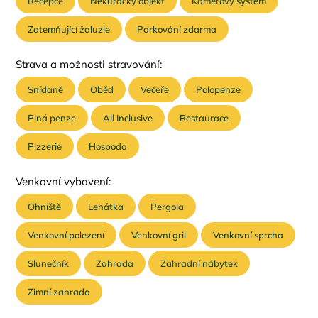
Recepce
Nekuřácký objekt
Kamerový systém
Zatemňující žaluzie
Parkování zdarma
Strava a možnosti stravování:
Snídaně
Oběd
Večeře
Polopenze
Plná penze
All Inclusive
Restaurace
Pizzerie
Hospoda
Venkovní vybavení:
Ohniště
Lehátka
Pergola
Venkovní polezení
Venkovní gril
Venkovní sprcha
Slunečník
Zahrada
Zahradní nábytek
Zimní zahrada