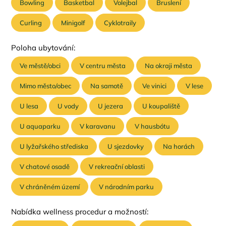
Bowling
Basketbal
Volejbal
Bruslení
Curling
Minigolf
Cyklotraily
Poloha ubytování:
Ve městě/obci
V centru města
Na okraji města
Mimo město/obec
Na samotě
Ve vinici
V lese
U lesa
U vody
U jezera
U koupaliště
U aquaparku
V karavanu
V hausbótu
U lyžařského střediska
U sjezdovky
Na horách
V chatové osadě
V rekreační oblasti
V chráněném území
V národním parku
Nabídka wellness procedur a možností: