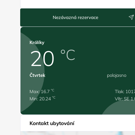
Nezávazná rezervace
Králíky
20
°C
Čtvrtek
polojasno
°C
Max: 16.7
Tlak: 101
°C
Min: 20.24
Vítr: SE 1
Kontakt ubytování