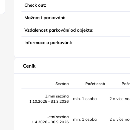
Check out:
Možnost parkování:
Vzdálenost parkování od objektu:
Informace o parkování:
Ceník
Sezóna
Počet osob
Poče
Zimní sezóna
min. 1 osoba
2 a více no
1.10.2025 - 31.3.2026
Letní sezóna
min. 1 osoba
2 a více no
1.4.2026 - 30.9.2026