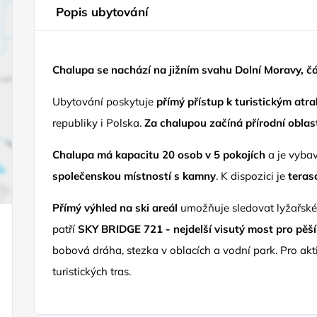
Popis ubytování
Chalupa se nachází na jižním svahu Dolní Moravy, č
Ubytování poskytuje
přímý přístup k turistickým atr
republiky i Polska.
Za chalupou začíná přírodní oblas
Chalupa má kapacitu 20 osob v 5 pokojích
a je vyb
společenskou místností s kamny
. K dispozici je
teras
Přímý výhled na ski areál
umožňuje sledovat lyžařské 
patří
SKY BRIDGE 721 - nejdelší visutý most pro pěší
bobová dráha, stezka v oblacích a vodní park. Pro ak
turistických tras.