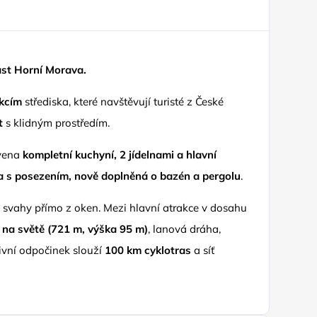
ást Horní Morava.
akcím
střediska, které navštěvují turisté z České
t
s klidným prostředím.
avena
kompletní kuchyní, 2 jídelnami a hlavní
a s posezením, nově doplněná o bazén a pergolu
.
svahy přímo z oken. Mezi hlavní atrakce v dosahu
 na světě (721 m, výška 95 m)
, lanová dráha,
tivní odpočinek slouží
100 km cyklotras
a síť