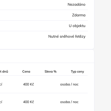
Nezadáno
Zdarma
U objektu
Nutné sněhové řetězy
t dnů
Cena
Sleva %
Typ ceny
cí
400 Kč
osoba / noc
cí
400 Kč
osoba / noc