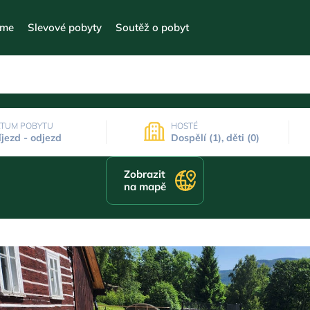
eme
Slevové pobyty
Soutěž o pobyt
TUM POBYTU
HOSTÉ
íjezd - odjezd
Dospělí (1), děti (0)
Zobrazit
na mapě