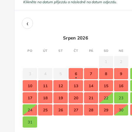
Klikněte na datum příjezdu a následně na datum odjezdu.
‹
Srpen 2026
PO
ÚT
ST
ČT
PÁ
SO
NE
1
2
3
4
5
6
7
8
9
10
11
12
13
14
15
16
17
18
19
20
21
22
23
24
25
26
27
28
29
30
31