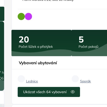
20
5
Počet lůžek a přistýlek
Počet pokojů
Vybavení ubytování
7 hPa
.06 m/s
Lednice
Sporák
Ukázat všech 64 vybavení