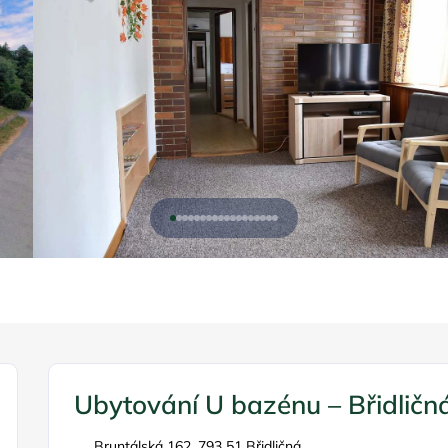
Ubytování U bazénu – Břidličn
Bruntálská 162, 793 51 Břidličná