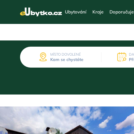
Ubytování
Kraje
Doporučuj
MÍSTO DOVOLENÉ
DA
Kam se chystáte
Př