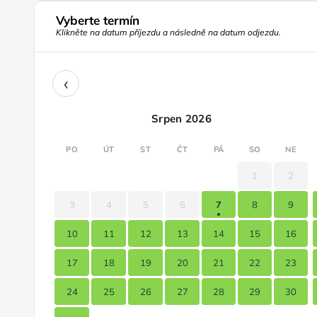
Vyberte termín
Klikněte na datum příjezdu a následně na datum odjezdu.
‹
Srpen 2026
PO
ÚT
ST
ČT
PÁ
SO
NE
1
2
3
4
5
6
7
8
9
10
11
12
13
14
15
16
17
18
19
20
21
22
23
24
25
26
27
28
29
30