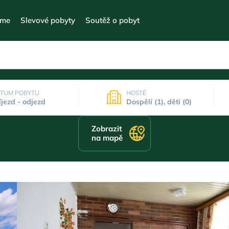
eme
Slevové pobyty
Soutěž o pobyt
TUM POBYTU
HOSTÉ
íjezd - odjezd
Dospělí (1), děti (0)
Zobrazit
na mapě