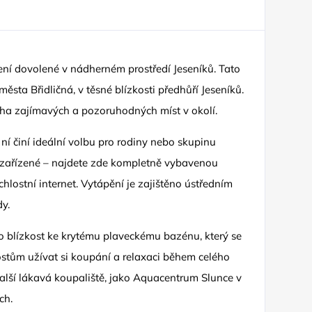
ení dovolené v nádherném prostředí Jeseníků. Tato
ěsta Břidličná, v těsné blízkosti předhůří Jeseníků.
ha zajímavých a pozoruhodných míst v okolí.
ní činí ideální volbu pro rodiny nebo skupinu
ě zařízené – najdete zde kompletně vybavenou
chlostní internet. Vytápění je zajištěno ústředním
y.
 blízkost ke krytému plaveckému bazénu, který se
stům užívat si koupání a relaxaci během celého
další lákavá koupaliště, jako Aquacentrum Slunce v
ch.