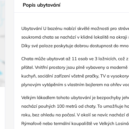
Popis ubytování
Ubytování U bazénu nabízí skvělé možnosti pro stráv
soukromá chata se nachází v klidné lokalitě na okraji m
Díky své poloze poskytuje dobrou dostupnost do mno
Chata může ubytovat až 11 osob ve 3 ložnicích, což z 
přátel. Vnitřní prostory jsou plně vybaveny a modern
kuchyň, sociální zařízení včetně pračky, TV a vysokory
plynovým vytápěním s vlastním bojlerem na ohřev vod
Velkým lákadlem tohoto ubytování je bezpochyby jeho
nachází pouhých 100 metrů od chaty. To umožňuje ho
roku, bez ohledu na počasí. V okolí se navíc nachází 
Rýmařově nebo termální koupaliště ve Velkých Losiná