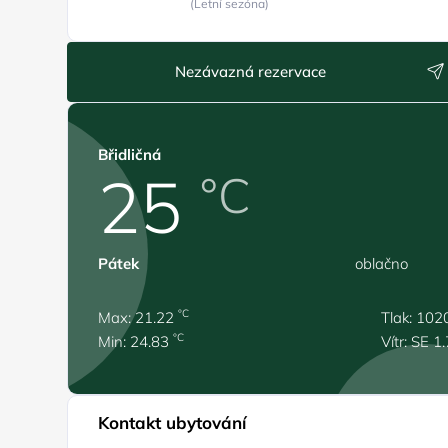
(Letní sezóna)
Nezávazná rezervace
Břidličná
25
°C
Pátek
oblačno
°C
Max: 21.22
Tlak: 102
°C
Min: 24.83
Vítr: SE 1
Kontakt ubytování