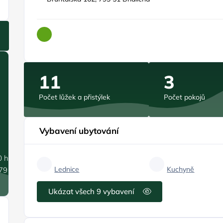
11
3
Počet lůžek a přistýlek
Počet pokojů
Vybavení ubytování
0 hPa
Lednice
Kuchyně
.79 m/s
Ukázat všech 9 vybavení