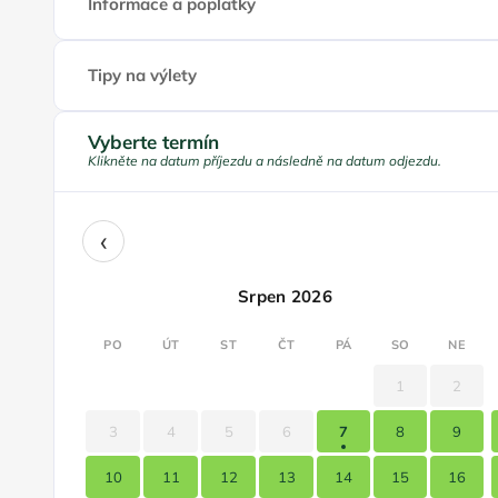
Informace a poplatky
Tipy na výlety
Vyberte termín
Klikněte na datum příjezdu a následně na datum odjezdu.
‹
Srpen 2026
PO
ÚT
ST
ČT
PÁ
SO
NE
1
2
3
4
5
6
7
8
9
10
11
12
13
14
15
16