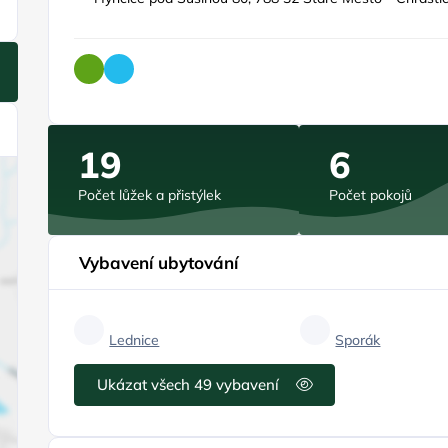
19
6
Počet lůžek a přistýlek
Počet pokojů
Vybavení ubytování
Lednice
Sporák
Ukázat všech 49 vybavení