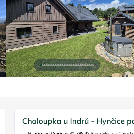
Chaloupka u Indrů - Hynčice p
Hynčice pod Sušinou 80, 788 32 Staré Město - Chrasti