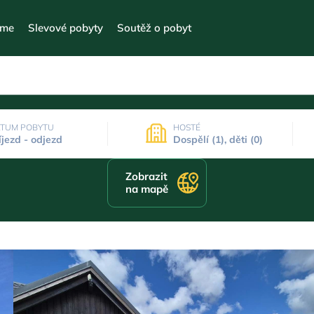
eme
Slevové pobyty
Soutěž o pobyt
TUM POBYTU
HOSTÉ
íjezd - odjezd
Dospělí (1), děti (0)
Zobrazit
na mapě