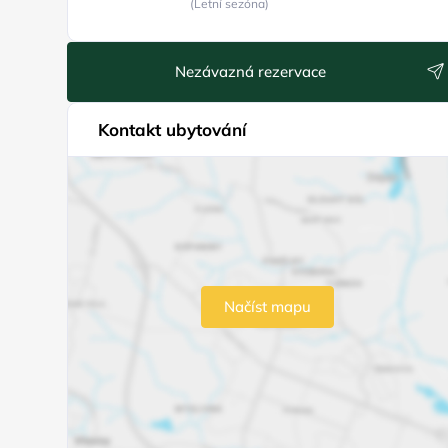
(Letní sezóna)
Nezávazná rezervace
Kontakt ubytování
Načíst mapu