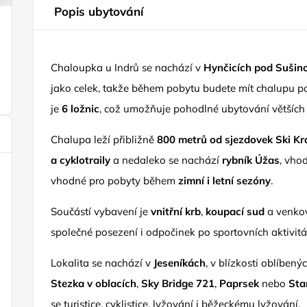
Popis ubytování
Chaloupka u Indrů se nachází v
Hynčicích pod Sušin
jako celek, takže během pobytu budete mít chalupu p
je
6 ložnic
, což umožňuje pohodlné ubytování větších 
Chalupa leží přibližně
800 metrů od sjezdovek Ski Kr
a cyklotraily
a nedaleko se nachází
rybník Úžas
, vho
vhodné pro pobyty během
zimní i letní sezóny
.
Součástí vybavení je
vnitřní krb
,
koupací sud
a venkov
společné posezení i odpočinek po sportovních aktivitá
Lokalita se nachází v
Jeseníkách
, v blízkosti oblíbený
Stezka v oblacích
,
Sky Bridge 721
,
Paprsek
nebo
Sta
se turistice, cyklistice, lyžování i běžeckému lyžování.