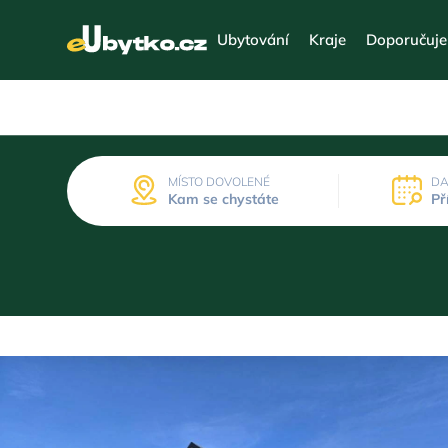
Ubytování
Kraje
Doporučuj
MÍSTO DOVOLENÉ
DA
Kam se chystáte
Př