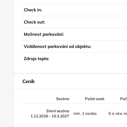
Check in:
Check out:
Možnost parkování:
Vzdálenost parkování od objektu:
Zdroje tepla:
Ceník
Sezóna
Počet osob
Poč
Zimní sezóna
min. 1 osoba
6 a více n
1.12.2026 - 15.3.2027