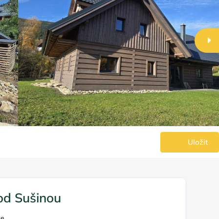
Uložit
od Sušinou
ce