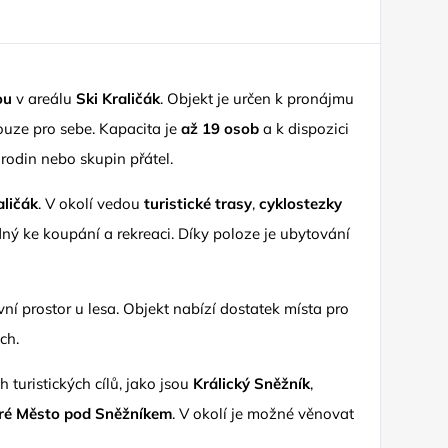
ou
v areálu
Ski Kraličák
. Objekt je určen k pronájmu
ouze pro sebe. Kapacita je
až 19 osob
a k dispozici
rodin nebo skupin přátel.
aličák
. V okolí vedou
turistické trasy
,
cyklostezky
dný ke koupání a rekreaci. Díky poloze je ubytování
ní prostor u lesa. Objekt nabízí dostatek místa pro
ch.
ch turistických cílů, jako jsou
Králický Sněžník
,
ré Město pod Sněžníkem
. V okolí je možné věnovat