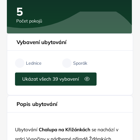
5
Počet pokojů
Vybavení ubytování
Lednice
Sporák
Ukázat všech 39 vybavení
Popis ubytování
Ubytování
Chalupa na Křižánkách
se nachází v
srdci Vysočiny v nádherné přírodě Žďárských