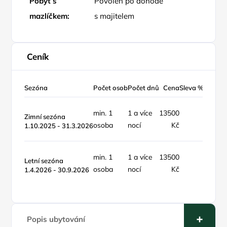
Pobyt s
Povolen po dohodě
mazlíčkem:
s majitelem
Ceník
Sezóna
Počet osob
Počet dnů
Cena
Sleva %
Typ ce
min. 1
1 a více
13500
objekt 
Zimní sezóna
osoba
nocí
Kč
noc
1.10.2025 - 31.3.2026
min. 1
1 a více
13500
objekt 
Letní sezóna
osoba
nocí
Kč
noc
1.4.2026 - 30.9.2026
Popis ubytování