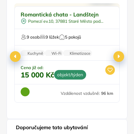
Na samotě
Romantická chata - Landštejn
V
Sauna
Pomezí ev.10, 37881 Staré Město pod
V lese
Landštejnem
Pro milovníky přírody
9 osob
9 lůžek
5 pokojů
Pr
Kuchyně
Wi-Fi
Klimatizace
Zvířata povolena
Pračka
Cena již od:
Ce
15 000 Kč
4
objekt/týden
Vzdálenost vzdušně:
96 km
Doporučujeme tato ubytování