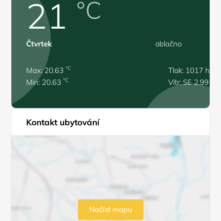
21
°C
Čtvrtek
oblačno
°C
Max: 20.63
Tlak: 1017 hPa
°C
Min: 20.63
Vítr: SE 2.99 m/
Kontakt ubytování
Načíst mapu