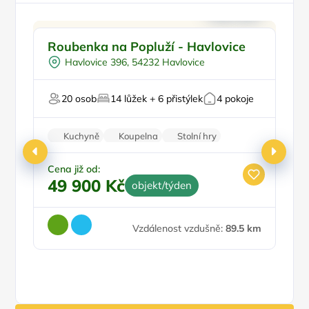
Pro rodiny s dětmi
Doporučujeme
Roubenka na Popluží - Havlovice
C
Pro skupiny
Havlovice 396, 54232 Havlovice
Na samotě
U lesa
20 osob
14 lůžek + 6 přistýlek
4 pokoje
Na horách
Fi
Kuchyně
Koupelna
Stolní hry
Nekuřácký objekt
Parkování zdarma
Cena již od:
Ce
49 900 Kč
7
objekt/týden
Vzdálenost vzdušně:
89.5 km