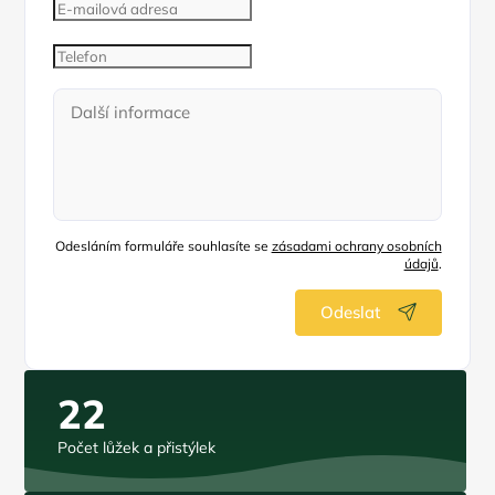
Odesláním formuláře souhlasíte se
zásadami ochrany osobních
údajů
.
Odeslat
22
Počet lůžek a přistýlek