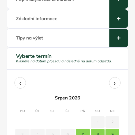
Základní informace
Tipy na výlet
Vyberte termín
Klikněte na datum příjezdu a následně na datum odjezdu.
‹
›
Srpen 2026
PO
ÚT
ST
ČT
PÁ
SO
NE
1
2
3
4
5
6
7
8
9