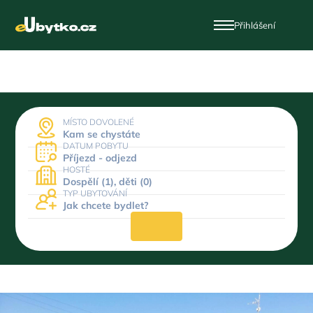
Přihlášení
MÍSTO DOVOLENÉ
Kam se chystáte
DATUM POBYTU
Příjezd - odjezd
HOSTÉ
Dospělí (1), děti (0)
TYP UBYTOVÁNÍ
Jak chcete bydlet?