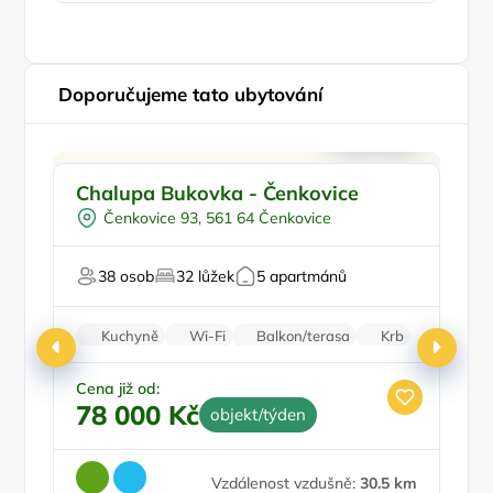
Doporučujeme tato ubytování
Koupací sud
Doporučujeme
P
Chalupa Bukovka - Čenkovice
W
Vířivka
Čenkovice 93, 561 64 Čenkovice
Sauna
Oslavy/párty
Pr
38 osob
32 lůžek
5 apartmánů
Firemní akce/teambuilding
Kuchyně
Wi-Fi
Balkon/terasa
Krb
Klimatizace
Cena již od:
Ce
78 000 Kč
2
objekt/týden
Vzdálenost vzdušně:
30.5 km