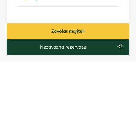
Zavolat majiteli
Nezávazná rezervace