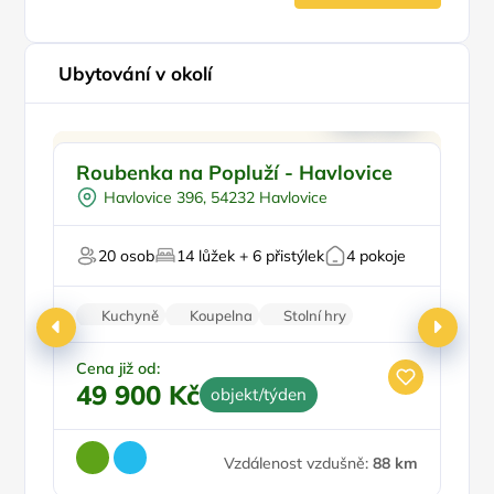
Ubytování v okolí
Pro rodiny s dětmi
Doporučujeme
Roubenka na Popluží - Havlovice
P
Pro skupiny
Havlovice 396, 54232 Havlovice
Na samotě
U lesa
20 osob
14 lůžek + 6 přistýlek
4 pokoje
Na horách
Fi
Kuchyně
Koupelna
Stolní hry
Nekuřácký objekt
Parkování zdarma
Cena již od:
49 900 Kč
objekt/týden
Ce
4
Vzdálenost vzdušně:
88 km