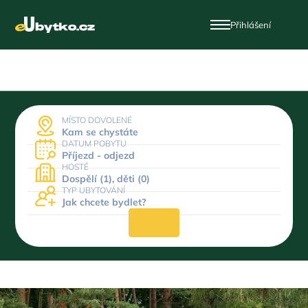
Přihlášení
MÍSTO DOVOLENÉ
Kam se chystáte
DATUM POBYTU
Příjezd - odjezd
HOSTÉ
Dospělí (1), děti (0)
TYP UBYTOVÁNÍ
Jak chcete bydlet?