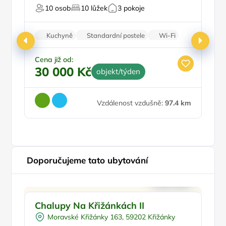
10 osob
10 lůžek
3 pokoje
U 
Kuchyně
Standardní postele
Wi-Fi
Koupelna
Parkování zdarma
Cena již od:
30 000 Kč
objekt/týden
Ce
4
Vzdálenost vzdušně:
97.4 km
Doporučujeme tato ubytování
Venkovní bazén
Doporučujeme
P
Chalupy Na Křižánkách II
C
Pro skupiny
Pr
Moravské Křižánky 163, 59202 Křižánky
Sauna