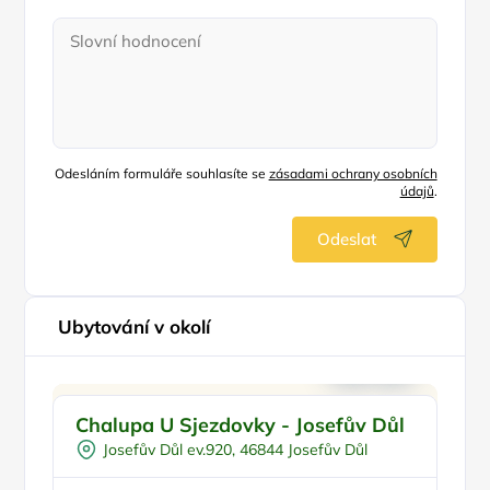
Odesláním formuláře souhlasíte se
zásadami ochrany osobních
údajů
.
Odeslat
Ubytování v okolí
Pro cyklisty
Doporučujeme
Chalupa U Sjezdovky - Josefův Důl
W
Pro sportovce
Š
Josefův Důl ev.920, 46844 Josefův Důl
U lesa
U sjezdovky