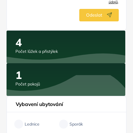
údajů
.
Odeslat
4
Počet lůžek a přistýlek
1
Počet pokojů
Vybavení ubytování
Lednice
Sporák