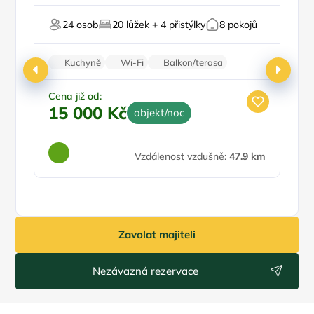
U lesa
U
24 osob
20 lůžek + 4 přistýlky
8 pokojů
Pro milovníky přírody
Kuchyně
Wi-Fi
Balkon/terasa
Zvířata povolena
Stolní hry
Cena již od:
Ce
15 000 Kč
3
objekt/noc
Vzdálenost vzdušně:
47.9 km
Zavolat majiteli
Nezávazná rezervace