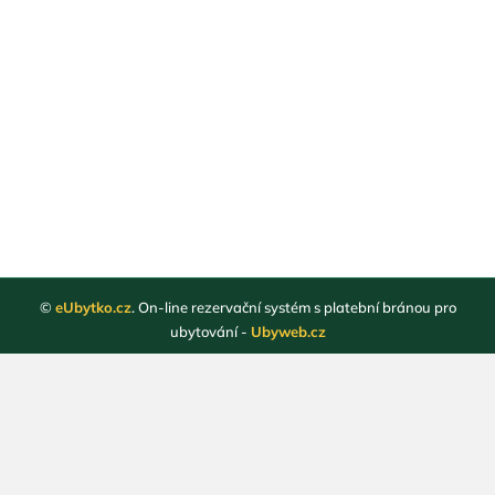
©
eUbytko.cz
. On-line rezervační systém s platební bránou pro
ubytování -
Ubyweb.cz
Registrace ubytovatelů
Webové stránky ubytování
Magazín
Obchodní podmínky
Ochrana osobních údajů