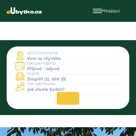
Přihlášení
MÍSTO DOVOLENÉ
Kam se chystáte
DATUM POBYTU
Příjezd - odjezd
HOSTÉ
Dospělí (1), děti (0)
TYP UBYTOVÁNÍ
Jak chcete bydlet?