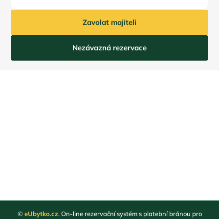
Zavolat majiteli
Nezávazná rezervace
©
eUbytko.cz
. On-line rezervační systém s platební bránou pro