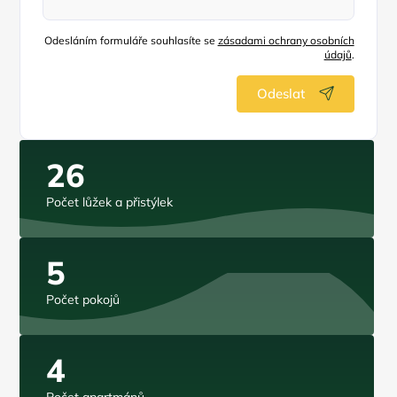
Odesláním formuláře souhlasíte se
zásadami ochrany osobních
údajů
.
Odeslat
26
Počet lůžek a přistýlek
5
Počet pokojů
4