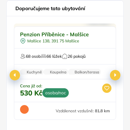
Doporučujeme tato ubytování
Pro rodiny s dětmi
Doporučujeme
Penzion Příběnice - Malšice
P
Půjčení kol
Malšice 138, 391 75 Malšice
Venkovní bazén
Pro skupiny
68 osob
66 lůžek
26 pokojů
U vody
Kuchyně
Koupelna
Balkon/terasa
Zvířata povolena
Stolní hry
Cena již od:
530 Kč
osoba/noc
Vzdálenost vzdušně:
81.8 km