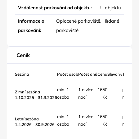
Vzdálenost parkování od objektu:
U objektu
Informace o
Oplocené parkoviště, Hlídané
parkování:
parkoviště
Ceník
Sezóna
Počet osob
Počet dnů
Cena
Sleva %
Typ ceny
min. 1
1 a více
1650
pokoj /
Zimní sezóna
osoba
nocí
Kč
noc
1.10.2025 - 31.3.2026
min. 1
1 a více
1650
pokoj /
Letní sezóna
osoba
nocí
Kč
noc
1.4.2026 - 30.9.2026