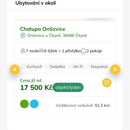
Ubytování v okolí
Na samotě
P
Chalupa Onšovice
P
U vody
Onšovice u Čkyně, 38486 Čkyně
Pro rybáře
Pro milovníky přírody
Pr
7 osob
6 lůžek + 1 přistýlka
2 pokoje
Pro majitele mazlíčků
Kuchyně
Sedačka
Wi-Fi
Koupelna
Parkování zdarma
Cena již od:
Ce
17 500 Kč
2
objekt/týden
Vzdálenost vzdušně:
51.3 km