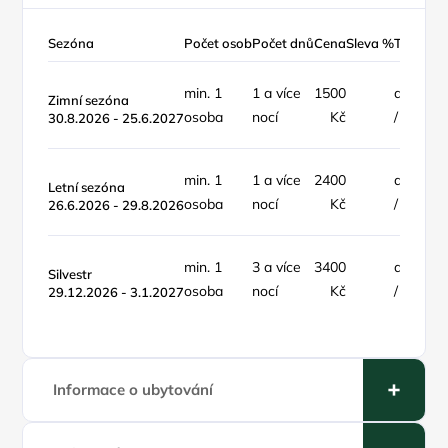
Sezóna
Počet osob
Počet dnů
Cena
Sleva %
Typ ceny
min. 1
1 a více
1500
apartm
Zimní sezóna
osoba
nocí
Kč
/ noc
30.8.2026 - 25.6.2027
min. 1
1 a více
2400
apartm
Letní sezóna
osoba
nocí
Kč
/ noc
26.6.2026 - 29.8.2026
min. 1
3 a více
3400
apartm
Silvestr
osoba
nocí
Kč
/ noc
29.12.2026 - 3.1.2027
Informace o ubytování