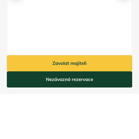
Ce
7
Zavolat majiteli
Nezávazná rezervace