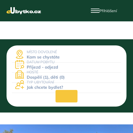
Přihlášení
MÍSTO DOVOLENÉ
Kam se chystáte
DATUM POBYTU
Příjezd - odjezd
HOSTÉ
Dospělí (1), děti (0)
TYP UBYTOVÁNÍ
Jak chcete bydlet?