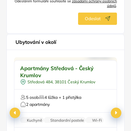
Odesláním formuláře souhlasíte se
zásadami ochrany osobních
údajů
.
Odeslat
Ubytování v okolí
Pro dva
Apartmány Středová - Český
A
Vodní sporty
Krumlov
Pro milovníky historie
Středová 484, 38101 Český Krumlov
V 
5 osob
4 lůžka + 1 přistýlka
2 apartmány
Kuchyně
Standardní postele
Wi-Fi
Koupelna
Rodinné pokoje
Ce