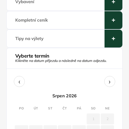
Vybavení
Kompletní ceník
Tipy na výlety
Vyberte termín
Klikněte na datum příjezdu a následně na datum odjezdu.
‹
›
Srpen 2026
PO
ÚT
ST
ČT
PÁ
SO
NE
1
2