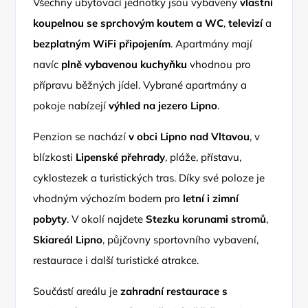
Všechny ubytovací jednotky jsou vybaveny
vlastní
koupelnou se sprchovým koutem a WC
,
televizí
a
bezplatným WiFi připojením
. Apartmány mají
navíc
plně vybavenou kuchyňku
vhodnou pro
přípravu běžných jídel. Vybrané apartmány a
pokoje nabízejí
výhled na jezero Lipno
.
Penzion se nachází
v obci Lipno nad Vltavou
, v
blízkosti
Lipenské přehrady
, pláže, přístavu,
cyklostezek a turistických tras. Díky své poloze je
vhodným výchozím bodem pro
letní i zimní
pobyty
. V okolí najdete
Stezku korunami stromů
,
Skiareál Lipno
, půjčovny sportovního vybavení,
restaurace i další turistické atrakce.
Součástí areálu je
zahradní restaurace s