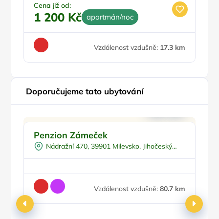
1
Cena již od:
1 200 Kč
apartmán/noc
Vzdálenost vzdušně:
17.3 km
Doporučujeme tato ubytování
Doporučujeme
Pr
Penzion Zámeček
P
Nádražní 470, 39901 Milevsko, Jihočeský
kraj, Česko
Vzdálenost vzdušně:
80.7 km