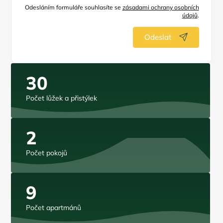
Odesláním formuláře souhlasíte se
zásadami ochrany osobních
údajů
.
Odeslat
30
Počet lůžek a přistýlek
2
Počet pokojů
9
Počet apartmánů