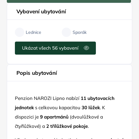
Vybavení ubytování
Lednice
Sporák
Ukázat všech 56 vybavení
Popis ubytování
Penzion NAROZI Lipno nabízí
11 ubytovacích
jednotek
s celkovou kapacitou
30 lůžek
. K
dispozici je
9 apartmánů
(dvoulůžkové a
čtyřlůžkové) a
2 třílůžkové pokoje
.