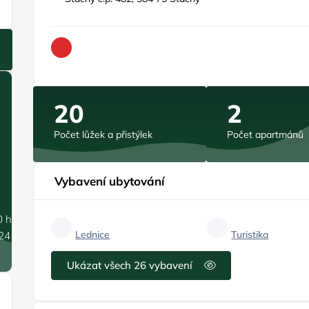
20
2
Počet lůžek a přistýlek
Počet apartmánů
Vybavení ubytování
0 hPa
Lednice
Turistika
.24 m/s
Ukázat všech 26 vybavení