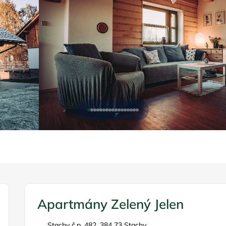
Apartmány Zelený Jelen
Stachy č.p. 482, 384 73 Stachy