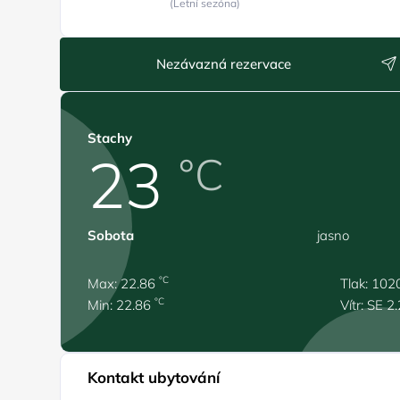
(Letní sezóna)
Nezávazná rezervace
Stachy
23
°C
Sobota
jasno
°C
Max: 22.86
Tlak: 102
°C
Min: 22.86
Vítr: SE 2
Kontakt ubytování