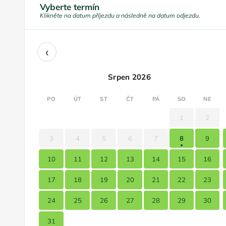
Vyberte termín
Klikněte na datum příjezdu a následně na datum odjezdu.
‹
Srpen 2026
PO
ÚT
ST
ČT
PÁ
SO
NE
1
2
3
4
5
6
7
8
9
10
11
12
13
14
15
16
17
18
19
20
21
22
23
24
25
26
27
28
29
30
31