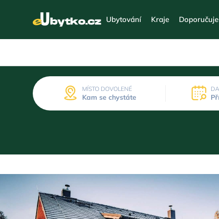
Ubytování
Kraje
Doporučuj
MÍSTO DOVOLENÉ
DA
Kam se chystáte
Př