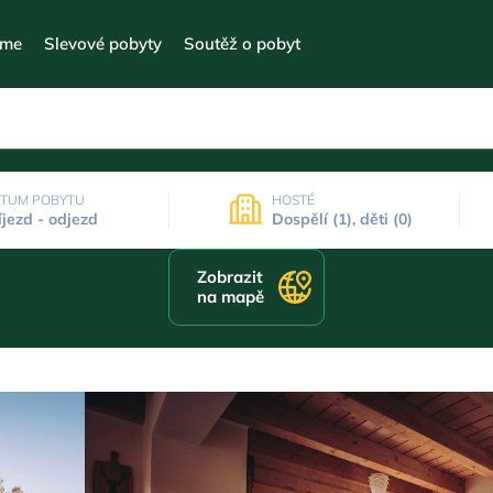
eme
Slevové pobyty
Soutěž o pobyt
TUM POBYTU
HOSTÉ
íjezd - odjezd
Dospělí (1), děti (0)
Zobrazit
na mapě