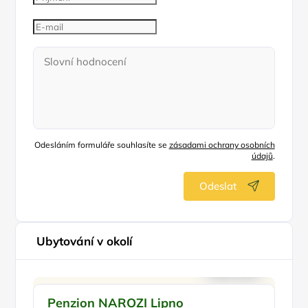
Odesláním formuláře souhlasíte se
zásadami ochrany osobních
údajů
.
Odeslat
Ubytování v okolí
Pro rodiny s dětmi
Ve
Penzion NAROZI Lipno
P