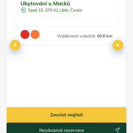
Ubytování u Macků
P
H
Spolí 15, 379 01 Libín, Česko
Pr
Vzdálenost vzdušně:
60.8 km
Ce
7
Zavolat majiteli
Nezávazná rezervace