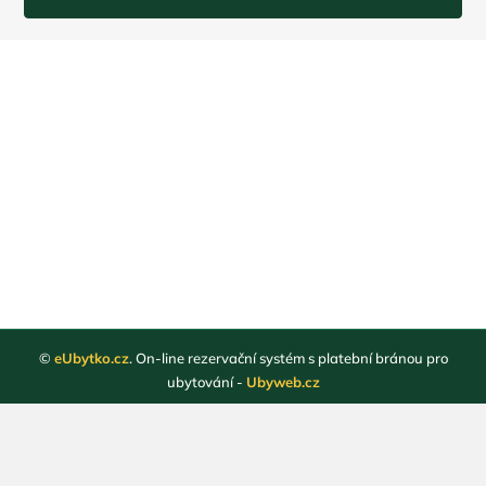
©
eUbytko.cz
. On-line rezervační systém s platební bránou pro
ubytování -
Ubyweb.cz
Registrace ubytovatelů
Webové stránky ubytování
Magazín