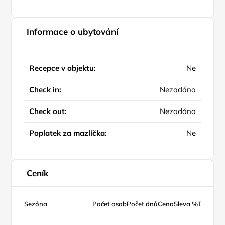
Informace o ubytování
Recepce v objektu:
Ne
Check in:
Nezadáno
Check out:
Nezadáno
Poplatek za mazlíčka:
Ne
Ceník
Sezóna
Počet osob
Počet dnů
Cena
Sleva %
Typ ceny