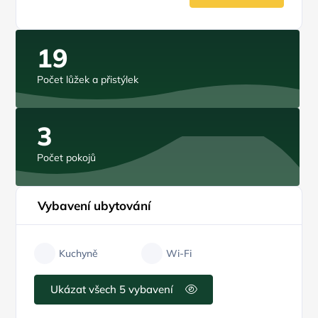
19
Počet lůžek a přistýlek
3
Počet pokojů
Vybavení ubytování
Kuchyně
Wi-Fi
Ukázat všech 5 vybavení