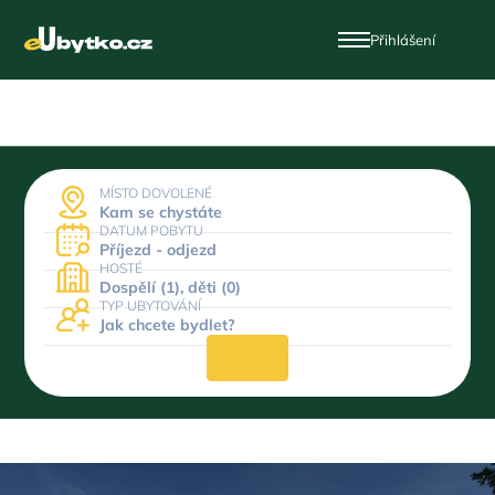
Přihlášení
MÍSTO DOVOLENÉ
Kam se chystáte
DATUM POBYTU
Příjezd - odjezd
HOSTÉ
Dospělí (1), děti (0)
TYP UBYTOVÁNÍ
Jak chcete bydlet?