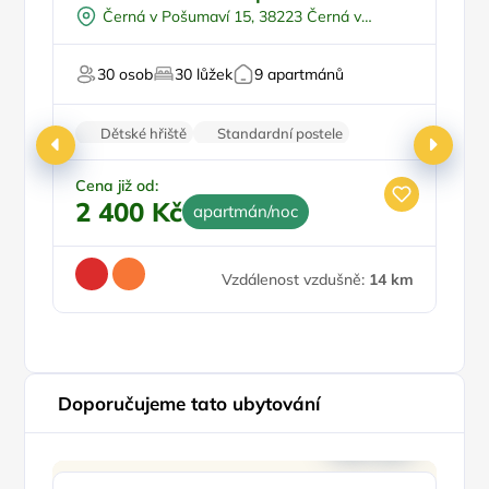
Venkovní bazén
Černá v Pošumaví 15, 38223 Černá v
U vody
Pošumaví
Pro milovníky přírody
30 osob
30 lůžek
9 apartmánů
Pro relaxaci
Dětské hřiště
Standardní postele
Restaurace
Wi-Fi
Parkování zdarma
Cena již od:
2 400 Kč
apartmán/noc
Ce
1
Vzdálenost vzdušně:
14 km
Doporučujeme tato ubytování
Doporučujeme
P