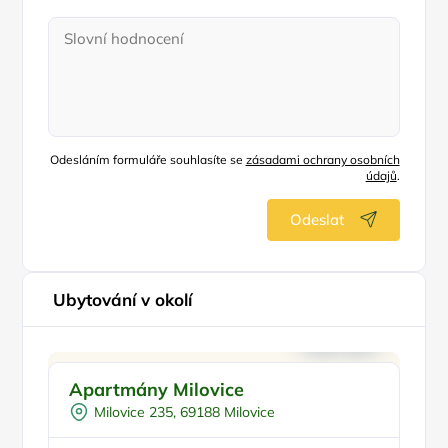
Odesláním formuláře souhlasíte se
zásadami ochrany osobních
údajů
.
Odeslat
Ubytování v okolí
Pro rodiny s dětmi
Doporučujeme
Apartmány Milovice
Sk
Venkovní bazén
Milovice 235, 69188 Milovice
Pro skupiny
Pro cyklisty