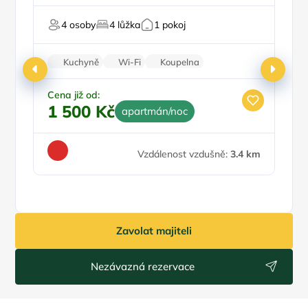
Pro milovníky historie
4 osoby
4 lůžka
1 pokoj
Kuchyně
Wi-Fi
Koupelna
Klimatizace
Zvířata povolena
Cena již od:
1 500 Kč
apartmán/noc
Ce
5
Vzdálenost vzdušně:
3.4 km
Zavolat majiteli
Nezávazná rezervace