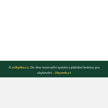
©
eUbytko.cz
. On-line rezervační systém s platební bránou pro
ubytování -
Ubyweb.cz
Registrace ubytovatelů
Webové stránky ubytování
Magazín
Obchodní podmínky
Ochrana osobních údajů