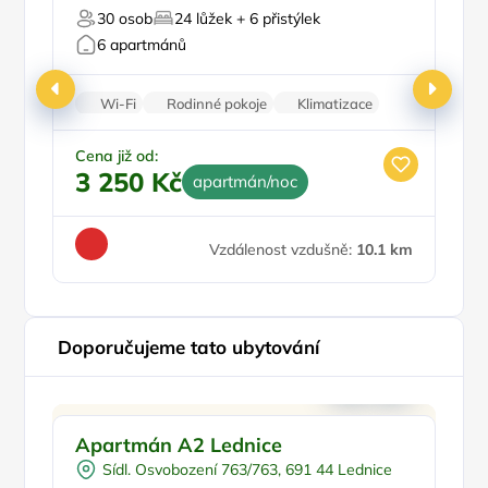
30 osob
24 lůžek + 6 přistýlek
Pro milovníky vína
Pr
6 apartmánů
Wi-Fi
Rodinné pokoje
Klimatizace
Vinotéka
Kamerový systém
Ce
3
Cena již od:
3 250 Kč
apartmán/noc
Vzdálenost vzdušně:
10.1 km
Doporučujeme tato ubytování
Pro rodiny s dětmi
Doporučujeme
Apartmán A2 Lednice
U
Pro turisty
L
Sídl. Osvobození 763/763, 691 44 Lednice
Pro cyklisty
Pr