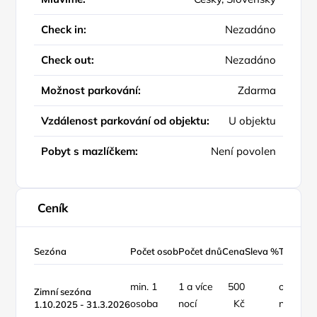
Check in:
Nezadáno
Check out:
Nezadáno
Možnost parkování:
Zdarma
Vzdálenost parkování od objektu:
U objektu
Pobyt s mazlíčkem:
Není povolen
Ceník
Sezóna
Počet osob
Počet dnů
Cena
Sleva %
Typ ceny
min. 1
1 a více
500
osoba /
Zimní sezóna
osoba
nocí
Kč
noc
1.10.2025 - 31.3.2026