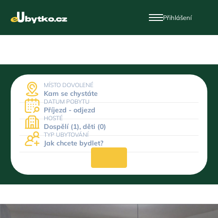
Přihlášení
MÍSTO DOVOLENÉ
Kam se chystáte
DATUM POBYTU
Příjezd - odjezd
HOSTÉ
Dospělí (1), děti (0)
TYP UBYTOVÁNÍ
Jak chcete bydlet?