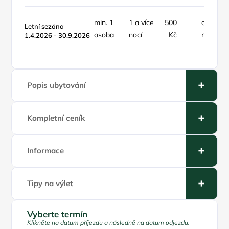
min. 1
1 a více
500
osoba /
Letní sezóna
osoba
nocí
Kč
noc
1.4.2026 - 30.9.2026
Popis ubytování
Kompletní ceník
Informace
Tipy na výlet
Vyberte termín
Klikněte na datum příjezdu a následně na datum odjezdu.