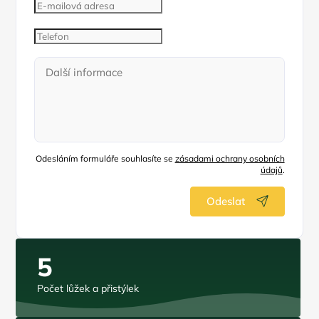
Odesláním formuláře souhlasíte se
zásadami ochrany osobních
údajů
.
Odeslat
5
Počet lůžek a přistýlek