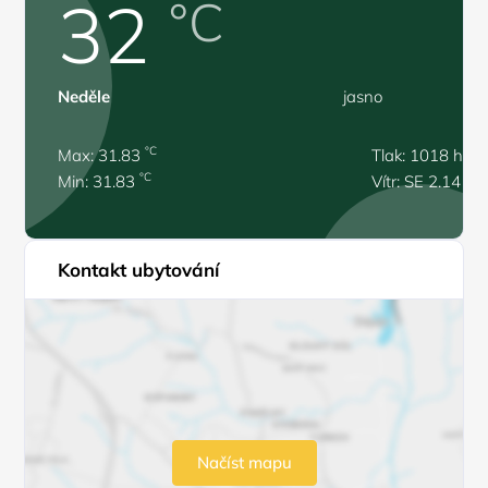
32
°C
Neděle
jasno
°C
Max: 31.83
Tlak: 1018 hPa
°C
Min: 31.83
Vítr: SE 2.14 m/
Kontakt ubytování
Načíst mapu