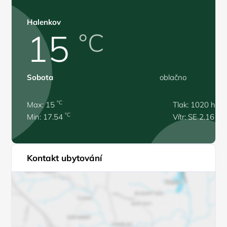
Halenkov
15
°C
Sobota
oblačno
°C
Max: 15
Tlak: 1020 hPa
°C
Min: 17.54
Vítr: SE 2.16 m/
Kontakt ubytování