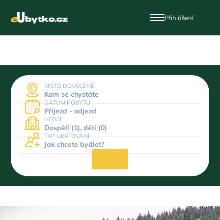
Přihlášení
MÍSTO DOVOLENÉ
Kam se chystáte
DATUM POBYTU
Příjezd - odjezd
HOSTÉ
Dospělí (1), děti (0)
TYP UBYTOVÁNÍ
Jak chcete bydlet?