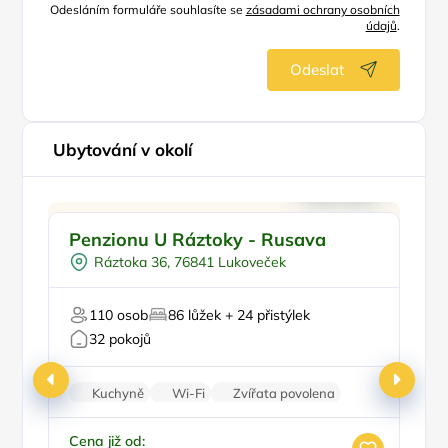
Odesláním formuláře souhlasíte se
zásadami ochrany osobních
údajů
.
Odeslat
Ubytování v okolí
Pro rodiny s dětmi
Penzionu U Ráztoky - Rusava
A
Plná penze
Ráztoka 36, 76841 Lukoveček
Pro sportovce
Pro milovníky přírody
P
110 osob
86 lůžek + 24 přistýlek
Firemní akce/teambuilding
Pr
32 pokojů
Kuchyně
Wi-Fi
Zvířata povolena
Nekuřácký objekt
Parkování zdarma
Ce
1
Cena již od: