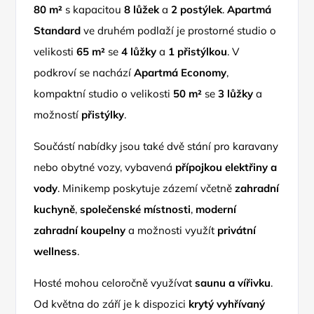
80 m²
s kapacitou
8 lůžek
a
2 postýlek
.
Apartmá
Standard
ve druhém podlaží je prostorné studio o
velikosti
65 m²
se
4 lůžky
a
1 přistýlkou
. V
podkroví se nachází
Apartmá Economy
,
kompaktní studio o velikosti
50 m²
se
3 lůžky
a
možností
přistýlky
.
Součástí nabídky jsou také dvě stání pro karavany
nebo obytné vozy, vybavená
přípojkou elektřiny a
vody
. Minikemp poskytuje zázemí včetně
zahradní
kuchyně
,
společenské místnosti
,
moderní
zahradní koupelny
a možnosti využít
privátní
wellness
.
Hosté mohou celoročně využívat
saunu a vířivku
.
Od května do září je k dispozici
krytý vyhřívaný