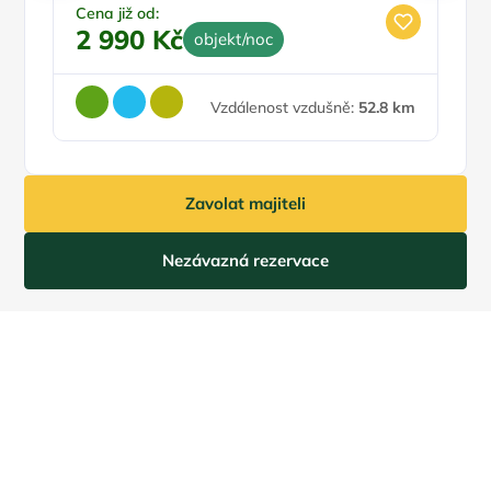
Cena již od:
2 990 Kč
objekt/noc
Vzdálenost vzdušně:
52.8 km
Zavolat majiteli
Nezávazná rezervace