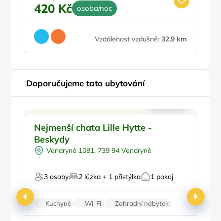
420 Kč
osoba/noc
Vzdálenost vzdušně:
32.9 km
Doporučujeme tato ubytování
Ohniště
Doporučujeme
Nejmenší chata Lille Hytte -
M
U lesa
Top
Beskydy
Pro milovníky přírody
Vendryně 1081, 739 94 Vendryně
Na horách
Pro majitele mazlíčků
3 osoby
2 lůžka + 1 přistýlka
1 pokoj
Ce
6
Kuchyně
Wi-Fi
Zahradní nábytek
Vana
Balkon/terasa