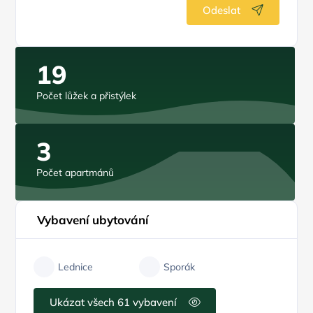
Odeslat
19
Počet lůžek a přistýlek
3
Počet apartmánů
Vybavení ubytování
Lednice
Sporák
Ukázat všech 61 vybavení