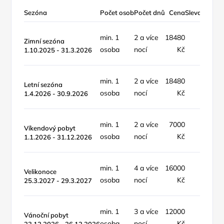
Sezóna
Počet osob
Počet dnů
Cena
Sleva %
Typ 
min. 1
2 a více
18480
objek
Zimní sezóna
osoba
nocí
Kč
týde
1.10.2025 - 31.3.2026
min. 1
2 a více
18480
objek
Letní sezóna
osoba
nocí
Kč
týde
1.4.2026 - 30.9.2026
min. 1
2 a více
7000
poby
Víkendový pobyt
osoba
nocí
Kč
víke
1.1.2026 - 31.12.2026
min. 1
4 a více
16000
Velikonoce
poby
osoba
nocí
Kč
25.3.2027 - 29.3.2027
min. 1
3 a více
12000
Vánoční pobyt
poby
osoba
nocí
Kč