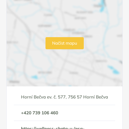
Načíst mapu
Horní Bečva ev. č. 577, 756 57 Horní Bečva
+420 739 106 460
https://wellness-chata-u-lesa-