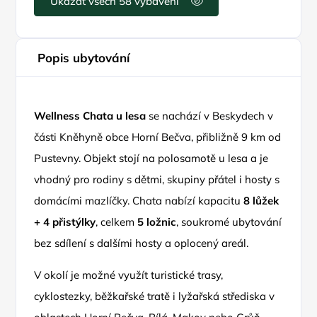
Ukázat všech 58 vybavení
Popis ubytování
Wellness Chata u lesa
se nachází v Beskydech v
části Kněhyně obce Horní Bečva, přibližně 9 km od
Pustevny. Objekt stojí na polosamotě u lesa a je
vhodný pro rodiny s dětmi, skupiny přátel i hosty s
domácími mazlíčky. Chata nabízí kapacitu
8 lůžek
+ 4 přistýlky
, celkem
5 ložnic
, soukromé ubytování
bez sdílení s dalšími hosty a oplocený areál.
V okolí je možné využít turistické trasy,
cyklostezky, běžkařské tratě i lyžařská střediska v