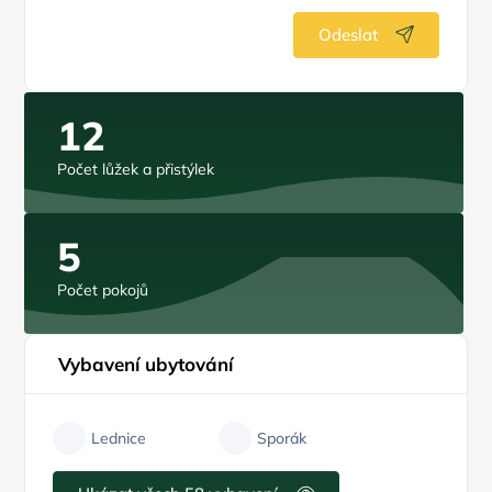
Odeslat
12
Počet lůžek a přistýlek
5
Počet pokojů
Vybavení ubytování
Lednice
Sporák