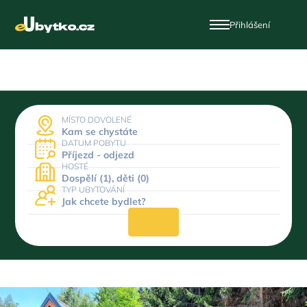
Přihlášení
MÍSTO DOVOLENÉ
Kam se chystáte
DATUM POBYTU
Příjezd - odjezd
HOSTÉ
Dospělí (1), děti (0)
TYP UBYTOVÁNÍ
Jak chcete bydlet?