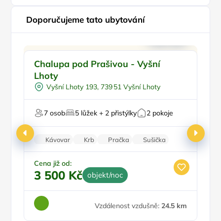
Doporučujeme tato ubytování
Koupací sud
Doporučujeme
Chalupa pod Prašivou - Vyšní
R
Vířivka
Lhoty
V lese
Vyšní Lhoty 193, 739 51 Vyšní Lhoty
Na horách
Pro majitele mazlíčků
7 osob
5 lůžek + 2 přistýlky
2 pokoje
Ce
1
Kávovar
Krb
Pračka
Sušička
Zatemňující žaluzie
Cena již od:
3 500 Kč
objekt/noc
Vzdálenost vzdušně:
24.5 km