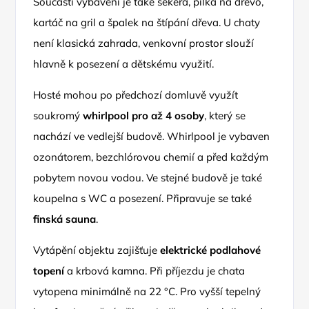
Součástí vybavení je také sekera, pilka na dřevo,
kartáč na gril a špalek na štípání dřeva. U chaty
není klasická zahrada, venkovní prostor slouží
hlavně k posezení a dětskému využití.
Hosté mohou po předchozí domluvě využít
soukromý
whirlpool pro až 4 osoby
, který se
nachází ve vedlejší budově. Whirlpool je vybaven
ozonátorem, bezchlórovou chemií a před každým
pobytem novou vodou. Ve stejné budově je také
koupelna s WC a posezení. Připravuje se také
finská sauna
.
Vytápění objektu zajišťuje
elektrické podlahové
topení
a krbová kamna. Při příjezdu je chata
vytopena minimálně na 22 °C. Pro vyšší tepelný