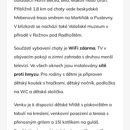
oblastech Horní Bečva, Bílá, Makov nebo Grůň.
Přibližně 1,8 km od chaty vede beskydská
hřebenová trasa směrem na Martiňák a Pustevny.
V blízkosti se nachází také Valašské muzeum v
přírodě v Rožnov pod Radhoštěm.
Součástí vybavení chaty je
WiFi zdarma
, TV v
obývacím pokoji a zimní zahrada s druhou menší
televizí. Ve všech oknech jsou instalovány
sítě
proti hmyzu
. Pro rodiny s dětmi je připraven
dětský koutek s hračkami, dětský nočník, podložka
na WC a dětská stolička.
Venku je k dispozici dětské hřiště s pískovištěm a
tabulí na kreslení, venkovní posezení a terasa s
přenosným grilem a 15l kotlíkem na guláš.