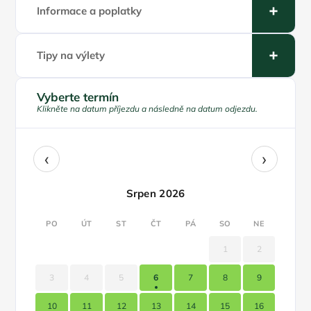
Informace a poplatky
Tipy na výlety
Vyberte termín
Klikněte na datum příjezdu a následně na datum odjezdu.
‹
›
Srpen 2026
PO
ÚT
ST
ČT
PÁ
SO
NE
1
2
3
4
5
6
7
8
9
10
11
12
13
14
15
16