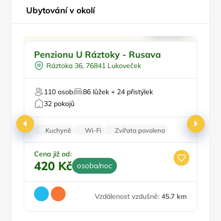
Ubytování v okolí
Pro rodiny s dětmi
Penzionu U Ráztoky - Rusava
A
Plná penze
Ráztoka 36, 76841 Lukoveček
Pro sportovce
Pro milovníky přírody
P
110 osob
86 lůžek + 24 přistýlek
Firemní akce/teambuilding
Pr
32 pokojů
Kuchyně
Wi-Fi
Zvířata povolena
Nekuřácký objekt
Parkování zdarma
Ce
1
Cena již od:
420 Kč
osoba/noc
Vzdálenost vzdušně:
45.7 km