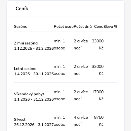
Ceník
Sezóna
Počet osob
Počet dnů
Cena
Sleva %
Typ ce
min. 1
2 a více
33000
objekt 
Zimní sezóna
osoba
nocí
Kč
týden
1.12.2025 - 31.3.2026
min. 1
2 a více
33000
objekt 
Letní sezóna
osoba
nocí
Kč
týden
1.4.2026 - 30.11.2026
min. 1
2 a více
17000
pobyt /
Víkendový pobyt
osoba
nocí
Kč
víkend
1.1.2026 - 31.12.2026
min. 1
4 a více
8750
objekt 
Silvestr
osoba
nocí
Kč
noc
26.12.2026 - 3.1.2027