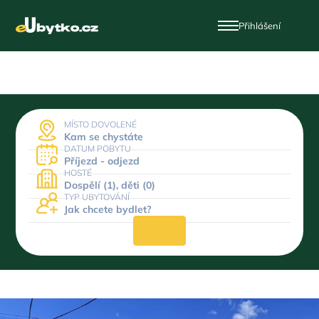
Přihlášení
MÍSTO DOVOLENÉ
Kam se chystáte
DATUM POBYTU
Příjezd - odjezd
HOSTÉ
Dospělí (1), děti (0)
TYP UBYTOVÁNÍ
Jak chcete bydlet?