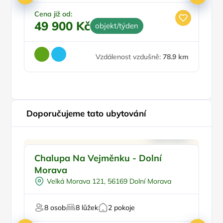
Nekuřácký objekt
Parkování zdarma
Cena již od:
Ce
49 900 Kč
1
objekt/týden
Vzdálenost vzdušně:
78.9 km
Doporučujeme tato ubytování
Pro rodiny s dětmi
Doporučujeme
Chalupa Na Vejměnku - Dolní
U
Venkovní bazén
Morava
Pro skupiny
Velká Morava 121, 56169 Dolní Morava
Pro milovníky přírody
U lyžařského střediska
8 osob
8 lůžek
2 pokoje
Ce