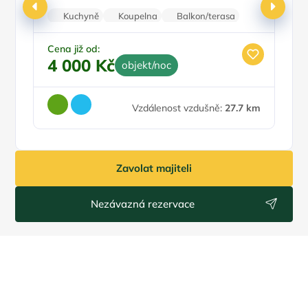
3
Kuchyně
Koupelna
Balkon/terasa
Pračka
Parkování zdarma
Cena již od:
4 000 Kč
objekt/noc
Vzdálenost vzdušně:
27.7 km
Zavolat majiteli
Nezávazná rezervace