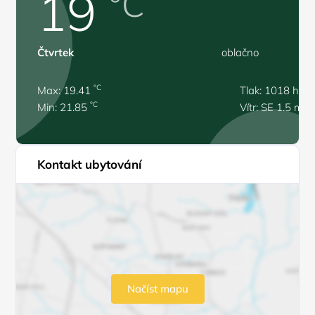
19
°C
Čtvrtek
oblačno
°C
Max: 19.41
Tlak: 1018 hPa
°C
Min: 21.85
Vítr: SE 1.5 m/s
Kontakt ubytování
Načíst mapu