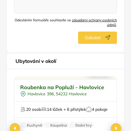
Odesláním formuláře souhlasíte se
zásadami ochrany osobních
údajů
.
Odeslat
Ubytování v okolí
Pro rodiny s dětmi
Doporučujeme
Roubenka na Popluží - Havlovice
A
Pro skupiny
Havlovice 396, 54232 Havlovice
Na samotě
U lesa
P
20 osob
14 lůžek + 6 přistýlek
4 pokoje
Na horách
Pr
Kuchyně
Koupelna
Stolní hry