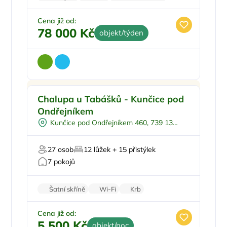
Krb
Klimatizace
Cena již od:
78 000 Kč
objekt/týden
Dětské hřiště
Doporučujeme
Chalupa u Tabášků - Kunčice pod
Polopenze
Ondřejníkem
Na samotě
Kunčice pod Ondřejníkem 460, 739 13
U lesa
Kunčice pod Ondřejníkem
Pro svatby a oslavy
27 osob
12 lůžek + 15 přistýlek
7 pokojů
Šatní skříně
Wi-Fi
Krb
Zvířata povolena
Pračka
Cena již od:
5 500 Kč
objekt/noc