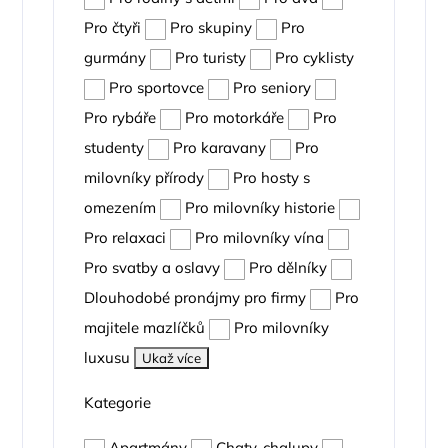
Pro čtyři
Pro skupiny
Pro
gurmány
Pro turisty
Pro cyklisty
Pro sportovce
Pro seniory
Pro rybáře
Pro motorkáře
Pro
studenty
Pro karavany
Pro
milovníky přírody
Pro hosty s
omezením
Pro milovníky historie
Pro relaxaci
Pro milovníky vína
Pro svatby a oslavy
Pro dělníky
Dlouhodobé pronájmy pro firmy
Pro
majitele mazlíčků
Pro milovníky
luxusu
Ukaž více
Kategorie
Apartmány
Chaty, chalupy