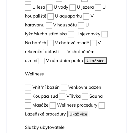
U lesa
U vody
U jezera
U
koupaliště
U aquaparku
V
karavanu
V hausbótu
U
lyžařského střediska
U sjezdovky
Na horách
V chatové osadě
V
rekreační oblasti
V chráněném
uzemí
V národním parku
Ukaž více
Wellness
Vnitřní bazén
Venkovní bazén
Koupací sud
Vířivka
Sauna
Masáže
Wellness procedury
Lázeňské procedury
Ukaž více
Služby ubytovatele