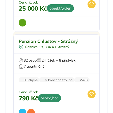
Cena již od:
25 000 Kč
objekt/týden
Pro rodiny s dětmi
Doporučujeme
Penzion Chlustov - Strážný
Dětské hřiště
Řasnice 18, 384 43 Strážný
Sauna
Mini Zoo
32 osob
24 lůžek + 8 přistýlek
U lesa
7 apartmánů
Kuchyně
Mikrovlnná trouba
Wi-Fi
Sprchový kout
Balkon/terasa
Cena již od:
790 Kč
osoba/noc