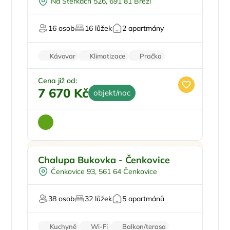
Na Štěrkách 526, 691 81 Březí
Vířivka
Sauna
16 osob
16 lůžek
2 apartmány
Pro milovníky vína
Kávovar
Klimatizace
Pračka
Sušička
Vinotéka
Cena již od:
7 670 Kč
objekt/noc
Koupací sud
Doporučujeme
Chalupa Bukovka - Čenkovice
Vířivka
Čenkovice 93, 561 64 Čenkovice
Sauna
Oslavy/párty
38 osob
32 lůžek
5 apartmánů
Firemní akce/teambuilding
Kuchyně
Wi-Fi
Balkon/terasa