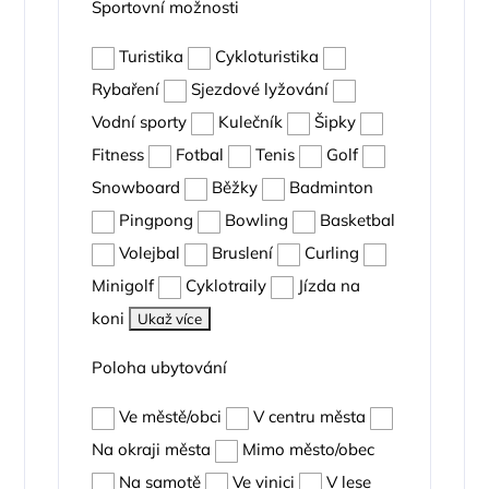
Sportovní možnosti
Turistika
Cykloturistika
Rybaření
Sjezdové lyžování
Vodní sporty
Kulečník
Šipky
Fitness
Fotbal
Tenis
Golf
Snowboard
Běžky
Badminton
Pingpong
Bowling
Basketbal
Volejbal
Bruslení
Curling
Minigolf
Cyklotraily
Jízda na
koni
Ukaž více
Poloha ubytování
Ve městě/obci
V centru města
Na okraji města
Mimo město/obec
Na samotě
Ve vinici
V lese