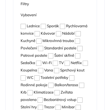
Filtry
Vybavení
Lednice
Sporák
Rychlovarná
konvice
Kávovar
Nádobí
Kuchyně
Mikrovlnná trouba
Povlečení
Standardní postele
Patrové postele
Šatní skříně
Sedačka
Wi-Fi
TV
Netflix
Koupelna
Vana
Sprchový kout
WC
Toaletní potřeby
Rodinné pokoje
Balkon/terasa
Krb
Klimatizace
Zvířata
povolena
Bezbariérový vstup
Stolní hry
Trezor
Minibar