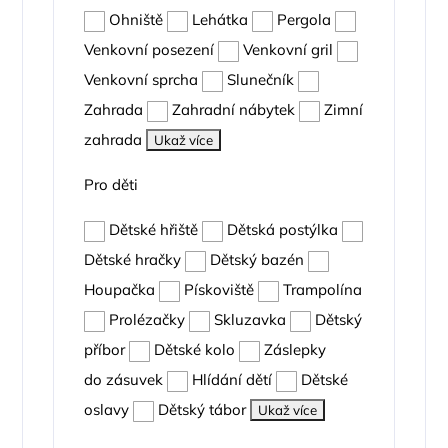
Ohniště
Lehátka
Pergola
Venkovní posezení
Venkovní gril
Venkovní sprcha
Slunečník
Zahrada
Zahradní nábytek
Zimní
zahrada
Ukaž více
Pro děti
Dětské hřiště
Dětská postýlka
Dětské hračky
Dětský bazén
Houpačka
Pískoviště
Trampolína
Prolézačky
Skluzavka
Dětský
příbor
Dětské kolo
Záslepky
do zásuvek
Hlídání dětí
Dětské
oslavy
Dětský tábor
Ukaž více