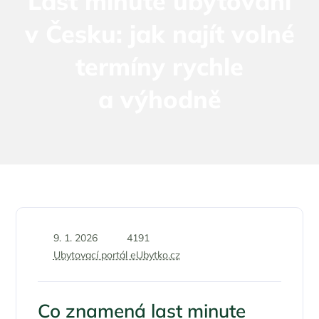
Last minute ubytování
v Česku: jak najít volné
termíny rychle
a výhodně
9. 1. 2026
4191
Ubytovací portál eUbytko.cz
Co znamená last minute