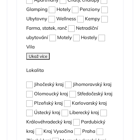
Glamping
Hotely
Penziony
Ubytovny
Wellness
Kempy
Farma, statek, ranč
Netradiční
ubytování
Motely
Hostely
Vila
Ukaž více
Lokalita
Jihočeský kraj
Jihomoravský kraj
Olomoucký kraj
Středočeský kraj
Plzeňský kraj
Karlovarský kraj
Ústecký kraj
Liberecký kraj
Královéhradecký kraj
Pardubický
kraj
Kraj Vysočina
Praha