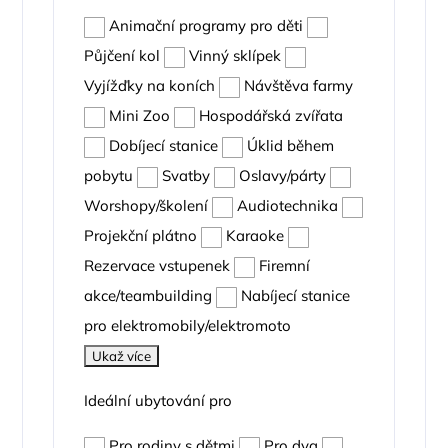
Animační programy pro děti
Půjčení kol
Vinný sklípek
Vyjížďky na koních
Návštěva farmy
Mini Zoo
Hospodářská zvířata
Dobíjecí stanice
Úklid během
pobytu
Svatby
Oslavy/párty
Worshopy/školení
Audiotechnika
Projekční plátno
Karaoke
Rezervace vstupenek
Firemní
akce/teambuilding
Nabíjecí stanice
pro elektromobily/elektromoto
Ukaž více
Ideální ubytování pro
Pro rodiny s dětmi
Pro dva