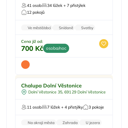
41 osob
34 lůžek + 7 přistýlek
12 pokojů
Ve městě/obci
Snídaně
Svatby
Worshopy/školení
Firemní akce/teambuilding
Cena již od:
700 Kč
osoba/noc
Pro rodiny s dětmi
Doporučujeme
Chalupa Dolní Věstonice
Pro čtyři
Dolní Věstonice 35, 691 29 Dolní Věstonice
Vinný sklípek
Pro skupiny
11 osob
7 lůžek + 4 přistýlky
3 pokoje
Firemní akce/teambuilding
Na okraji města
Zahrada
U jezera