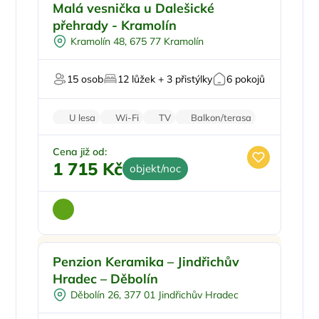
Pro rodiny s dětmi
Doporučujeme
Malá vesnička u Dalešické
Pro skupiny
přehrady - Kramolín
U vody
Kramolín 48, 675 77 Kramolín
Pro rybáře
Firemní akce/teambuilding
15 osob
12 lůžek + 3 přistýlky
6 pokojů
U lesa
Wi-Fi
TV
Balkon/terasa
Parkování zdarma
Cena již od:
1 715 Kč
objekt/noc
Pro rodiny s dětmi
Doporučujeme
Penzion Keramika – Jindřichův
Venkovní bazén
Hradec – Děbolín
Pro skupiny
Děbolín 26, 377 01 Jindřichův Hradec
Sauna
Pro svatby a oslavy