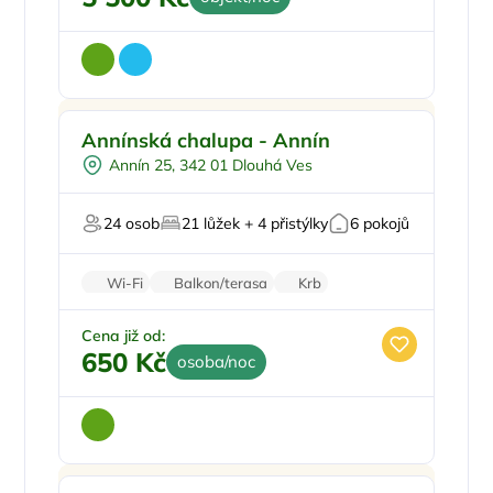
Sauna
Doporučujeme
Annínská chalupa - Annín
U lesa
Annín 25, 342 01 Dlouhá Ves
U vody
Firemní akce/teambuilding
24 osob
21 lůžek + 4 přistýlky
6 pokojů
V chráněném uzemí
Wi-Fi
Balkon/terasa
Krb
Stolní hry
Parkování zdarma
Cena již od:
650 Kč
osoba/noc