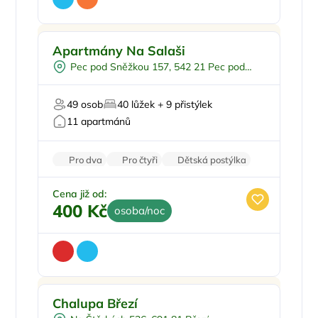
Pro rodiny s dětmi
Doporučujeme
Apartmány Na Salaši
Pro skupiny
Pec pod Sněžkou 157, 542 21 Pec pod
U lyžařského střediska
Sněžkou
Na horách
49 osob
40 lůžek + 9 přistýlek
Zvířata povolena
11 apartmánů
Pro dva
Pro čtyři
Dětská postýlka
Venkovní posezení
Venkovní gril
Cena již od:
400 Kč
osoba/noc
Vnitřní bazén
Doporučujeme
Chalupa Březí
Venkovní bazén