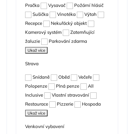
Pračka
Vysavač
Požární hlásič
Sušička
Vinotéka
Výtah
Recepce
Nekuřácký objekt
Kamerový systém
Zatemňující
žaluzie
Parkování zdarma
Ukaž více
Strava
Snídaně
Oběd
Večeře
Polopenze
Plná penze
All
Inclusive
Vlastní stravování
Restaurace
Pizzerie
Hospoda
Ukaž více
Venkovní vybavení