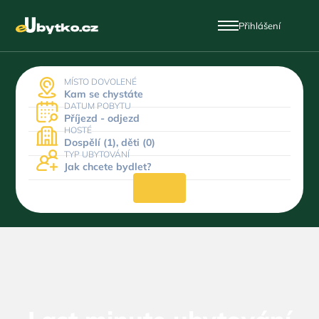
Přihlášení
MÍSTO DOVOLENÉ
Kam se chystáte
DATUM POBYTU
Příjezd - odjezd
HOSTÉ
Dospělí (1), děti (0)
TYP UBYTOVÁNÍ
Jak chcete bydlet?