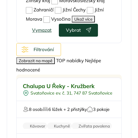
Zlínský kraj
Moravskoslezský kraj
Zahraničí
Jižní Čechy
Jižní
Morava
Vysočina
Ukaž více
Vymazat
Vybrat
Filtrování
TOP nabídky
Nejlépe
Zobrazit na mapě
hodnocené
Pro rodiny s dětmi
Doporučujeme
Chalupa U Řeky - Kružberk
Koupací sud
Svatoňovice ev. č. 31, 747 87 Svatoňovice
Sauna
U lesa
8 osob
6 lůžek + 2 přistýlky
3 pokoje
U vody
Kávovar
Kuchyně
Zvířata povolena
Pračka
Vysavač