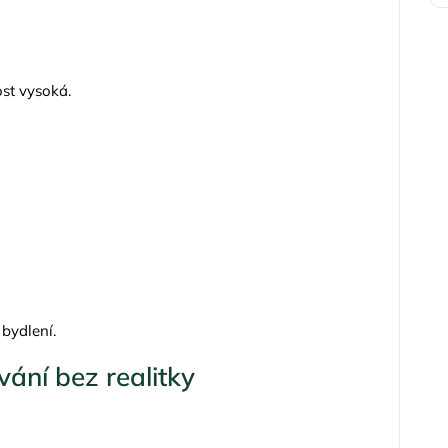
st vysoká.
 bydlení.
ání bez realitky