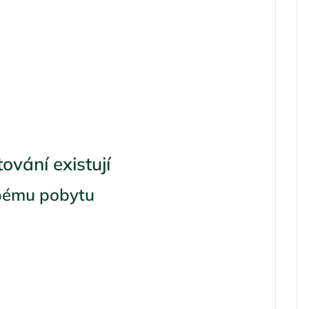
vání existují
bému pobytu