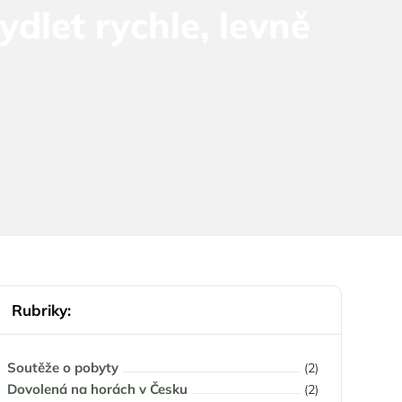
dlet rychle, levně
Rubriky:
Soutěže o pobyty
(2)
Dovolená na horách v Česku
(2)