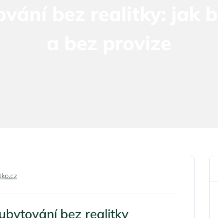
ání bez realitky: jak by
a bez provize
tko.cz
ubytování bez realitky