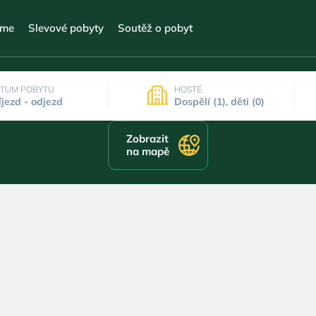
eme
Slevové pobyty
Soutěž o pobyt
TUM POBYTU
HOSTÉ
íjezd - odjezd
Dospělí (1), děti (0)
Zobrazit
na mapě