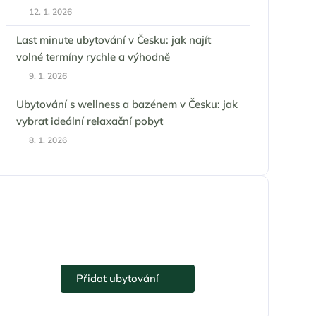
12. 1. 2026
Last minute ubytování v Česku: jak najít
volné termíny rychle a výhodně
9. 1. 2026
Ubytování s wellness a bazénem v Česku: jak
vybrat ideální relaxační pobyt
8. 1. 2026
Přidejte se k eUbytko.cz i vy.
Přidat ubytování