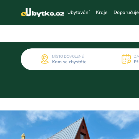
Ubytování
Kraje
Doporučuj
MÍSTO DOVOLENÉ
DA
Kam se chystáte
Př