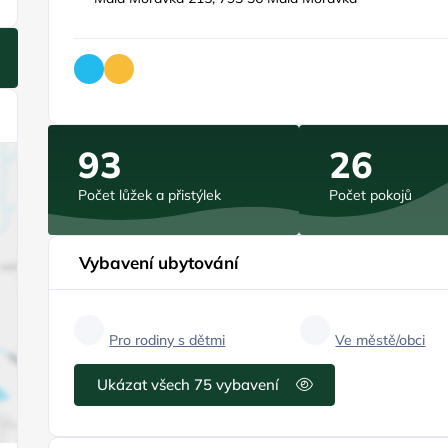
93
26
Počet lůžek a přistýlek
Počet pokojů
Vybavení ubytování
Pro rodiny s dětmi
Ve městě/obci
Ukázat všech 75 vybavení