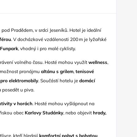
pod Pradědem, v srdci Jeseníků. Hotel je ideální
férou
. V docházkové vzdálenosti 200 m je lyžařské
 Funpark
, vhodný i pro malé cyklisty.
trávení volného času. Hosté mohou využít
wellness
,
, možnost pronájmu
altánu s grilem
,
tenisové
 pro elektromobily
. Součástí hotelu je
domácí
a posedět u piva.
ktivity v horách
. Hosté mohou vyšlápnout na
zeňskou obec
Karlovy Studánky
, nebo objevit
hrady,
livce, kteří hledají
komfortní pobyt s bohatou