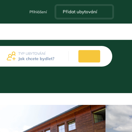
Přidat ubytování
Přihlášení
TYP UBYTOVÁNÍ
Jak chcete bydlet?