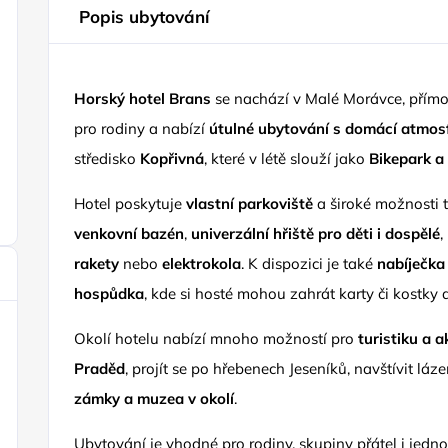
Popis ubytování
Horský hotel Brans
se nachází v Malé Morávce, přímo 
pro rodiny a nabízí
útulné ubytování s domácí atmos
středisko
Kopřivná
, které v létě slouží jako
Bikepark a
Hotel poskytuje
vlastní parkoviště
a široké možnosti 
venkovní bazén
,
univerzální hřiště pro děti i dospělé
rakety
nebo
elektrokola
. K dispozici je také
nabíječka
hospůdka
, kde si hosté mohou zahrát karty či kostky 
Okolí hotelu nabízí mnoho možností pro
turistiku a a
Praděd
, projít se po hřebenech Jeseníků, navštívit lá
zámky a muzea v okolí
.
Ubytování je vhodné pro rodiny, skupiny přátel i jednot