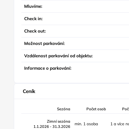
Mluvíme:
Check in:
Check out:
Možnost parkování:
Vzdálenost parkování od objektu:
Informace o parkování:
Ceník
Sezóna
Počet osob
Poč
Zimní sezóna
min. 1 osoba
1 a více n
1.1.2026 - 31.3.2026