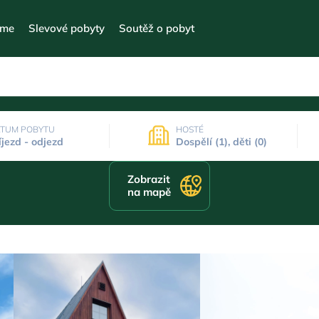
eme
Slevové pobyty
Soutěž o pobyt
TUM POBYTU
HOSTÉ
íjezd - odjezd
Dospělí (1), děti (0)
Zobrazit
na mapě