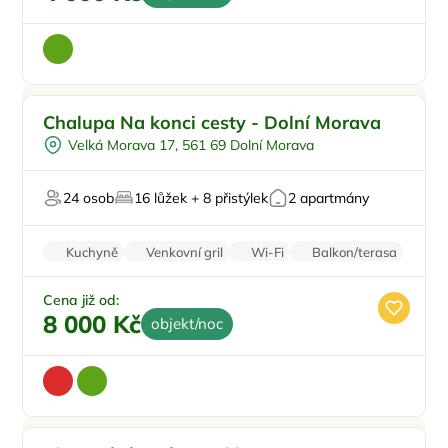
Pro rodiny s dětmi
Doporučujeme
Chalupa Na konci cesty - Dolní Morava
Pro skupiny
Velká Morava 17, 561 69 Dolní Morava
Na samotě
Sjezdové lyžování
24 osob
16 lůžek + 8 přistýlek
2 apartmány
Pro milovníky přírody
Kuchyně
Venkovní gril
Wi-Fi
Balkon/terasa
Zvířata povolena
Cena již od:
8 000 Kč
objekt/noc
Vnitřní bazén
Doporučujeme