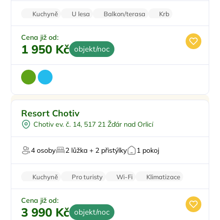
Kuchyně
U lesa
Balkon/terasa
Krb
Zvířata povolena
Cena již od:
1 950 Kč
objekt/noc
Pro dva
Doporučujeme
Resort Chotiv
Venkovní gril
Chotiv ev. č. 14, 517 21 Žďár nad Orlicí
V lese
U vody
4 osoby
2 lůžka + 2 přistýlky
1 pokoj
Pro milovníky přírody
Kuchyně
Pro turisty
Wi-Fi
Klimatizace
Stolní hry
Cena již od:
3 990 Kč
objekt/noc