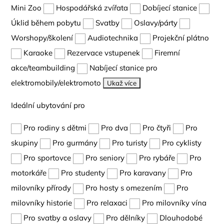
Mini Zoo
Hospodářská zvířata
Dobíjecí stanice
Úklid během pobytu
Svatby
Oslavy/párty
Worshopy/školení
Audiotechnika
Projekční plátno
Karaoke
Rezervace vstupenek
Firemní
akce/teambuilding
Nabíjecí stanice pro
elektromobily/elektromoto
Ukaž více
Ideální ubytování pro
Pro rodiny s dětmi
Pro dva
Pro čtyři
Pro
skupiny
Pro gurmány
Pro turisty
Pro cyklisty
Pro sportovce
Pro seniory
Pro rybáře
Pro
motorkáře
Pro studenty
Pro karavany
Pro
milovníky přírody
Pro hosty s omezením
Pro
milovníky historie
Pro relaxaci
Pro milovníky vína
Pro svatby a oslavy
Pro dělníky
Dlouhodobé