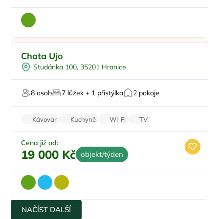
-5%
Doporučujeme
Chata Ujo
-5%
Studánka 100, 35201 Hranice
Pro rodiny s dětmi
Venkovní gril
8 osob
7 lůžek + 1 přistýlka
2 pokoje
U lesa
Zahrada
Pro majitele mazlíčků
Kávovar
Kuchyně
Wi-Fi
TV
Klimatizace
Cena již od:
19 000 Kč
objekt/týden
NAČÍST DALŠÍ