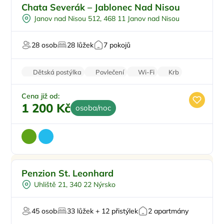
Pro rodiny s dětmi
Doporučujeme
Chata Severák – Jablonec Nad Nisou
Polopenze
Janov nad Nisou 512, 468 11 Janov nad Nisou
U lyžařského střediska
U sjezdovky
28 osob
28 lůžek
7 pokojů
Pro majitele mazlíčků
Dětská postýlka
Povlečení
Wi-Fi
Krb
Pračka
Cena již od:
1 200 Kč
osoba/noc
Snídaně
Doporučujeme
Penzion St. Leonhard
Vnitřní bazén
Uhliště 21, 340 22 Nýrsko
Dětské hřiště
Večeře
45 osob
33 lůžek + 12 přistýlek
2 apartmány
Sauna