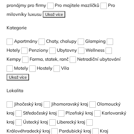
pronájmy pro firmy
Pro majitele mazlíčků
Pro
milovníky luxusu
Ukaž více
Kategorie
Apartmány
Chaty, chalupy
Glamping
Hotely
Penziony
Ubytovny
Wellness
Kempy
Farma, statek, ranč
Netradiční ubytování
Motely
Hostely
Vila
Ukaž více
Lokalita
Jihočeský kraj
Jihomoravský kraj
Olomoucký
kraj
Středočeský kraj
Plzeňský kraj
Karlovarský
kraj
Ústecký kraj
Liberecký kraj
Královéhradecký kraj
Pardubický kraj
Kraj