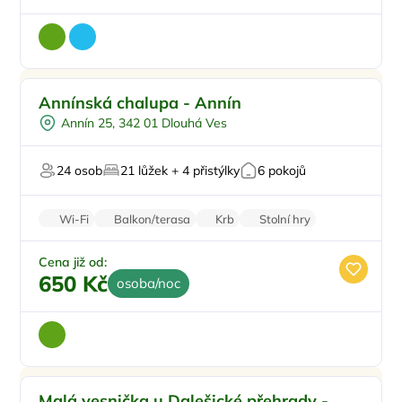
Sauna
Doporučujeme
Annínská chalupa - Annín
U lesa
Annín 25, 342 01 Dlouhá Ves
U vody
Firemní akce/teambuilding
24 osob
21 lůžek + 4 přistýlky
6 pokojů
V chráněném uzemí
Wi-Fi
Balkon/terasa
Krb
Stolní hry
Parkování zdarma
Cena již od:
650 Kč
osoba/noc
Pro rodiny s dětmi
Doporučujeme
Malá vesnička u Dalešické přehrady -