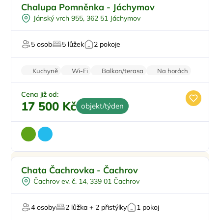
Pro rodiny s dětmi
Doporučujeme
Chalupa Pomněnka - Jáchymov
Pro skupiny
Jánský vrch 955, 362 51 Jáchymov
Venkovní gril
U sjezdovky
5 osob
5 lůžek
2 pokoje
Pro majitele mazlíčků
Kuchyně
Wi-Fi
Balkon/terasa
Na horách
Parkování zdarma
Cena již od:
17 500 Kč
objekt/týden
Pro čtyři
Doporučujeme
Chata Čachrovka - Čachrov
Venkovní gril
Čachrov ev. č. 14, 339 01 Čachrov
Pro turisty
Pro milovníky přírody
4 osoby
2 lůžka + 2 přistýlky
1 pokoj
Pro majitele mazlíčků