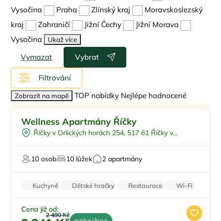
Vysočina
Praha
Zlínský kraj
Moravskoslezský
kraj
Zahraničí
Jižní Čechy
Jižní Morava
Vysočina
Ukaž více
Vymazat
Vybrat
Filtrování
TOP nabídky
Nejlépe hodnocené
Zobrazit na mapě
Pro rodiny s dětmi
Sleva %
Wellness Apartmány Říčky
Vnitřní bazén
Doporučujeme
Říčky v Orlických horách 254, 517 61 Říčky v
Dětské hřiště
Sleva
Orlických horách
Pro milovníky přírody
Top
10 osob
10 lůžek
2 apartmány
U sjezdovky
Kuchyně
Dětské hračky
Restaurace
Wi-Fi
Parkování zdarma
Cena již od:
2 490 Kč
pokoj/noc