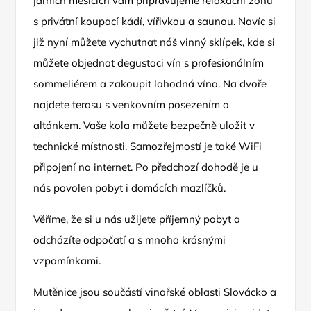
jarních měsících vám připravujeme relaxační zónu
s privátní koupací kádí, vířivkou a saunou. Navíc si
již nyní můžete vychutnat náš vinný sklípek, kde si
můžete objednat degustaci vín s profesionálním
sommeliérem a zakoupit lahodná vína. Na dvoře
najdete terasu s venkovním posezením a
altánkem. Vaše kola můžete bezpečně uložit v
technické místnosti. Samozřejmostí je také WiFi
připojení na internet. Po předchozí dohodě je u
nás povolen pobyt i domácích mazlíčků.
Věříme, že si u nás užijete příjemný pobyt a
odcházíte odpočatí a s mnoha krásnými
vzpomínkami.
Mutěnice jsou součástí vinařské oblasti Slovácko a