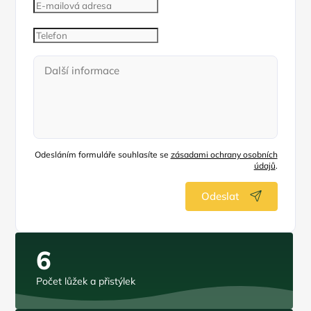
Odesláním formuláře souhlasíte se
zásadami ochrany osobních
údajů
.
Odeslat
6
Počet lůžek a přistýlek