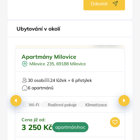
Odeslat
Ubytování v okolí
Pro rodiny s dětmi
Doporučujeme
Apartmány Milovice
Sk
Venkovní bazén
Milovice 235, 69188 Milovice
Pro skupiny
Pro cyklisty
30 osob
24 lůžek + 6 přistýlek
Pro milovníky vína
Pr
6 apartmánů
Wi-Fi
Rodinné pokoje
Klimatizace
Vinotéka
Kamerový systém
Ce
3
Cena již od:
3 250 Kč
apartmán/noc