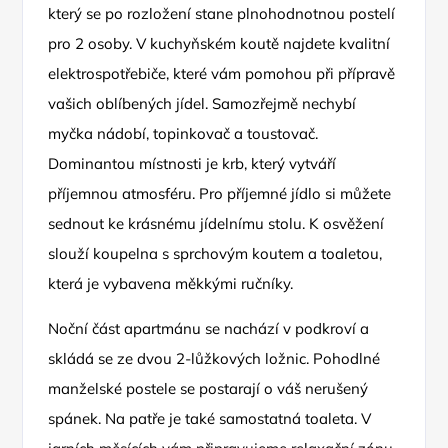
který se po rozložení stane plnohodnotnou postelí
pro 2 osoby. V kuchyňském koutě najdete kvalitní
elektrospotřebiče, které vám pomohou při přípravě
vašich oblíbených jídel. Samozřejmě nechybí
myčka nádobí, topinkovač a toustovač.
Dominantou místnosti je krb, který vytváří
příjemnou atmosféru. Pro příjemné jídlo si můžete
sednout ke krásnému jídelnímu stolu. K osvěžení
slouží koupelna s sprchovým koutem a toaletou,
která je vybavena měkkými ručníky.
Noční část apartmánu se nachází v podkroví a
skládá se ze dvou 2-lůžkových ložnic. Pohodlné
manželské postele se postarají o váš nerušený
spánek. Na patře je také samostatná toaleta. V