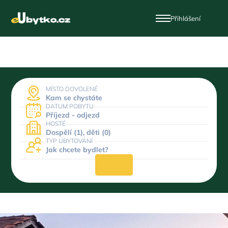
Přihlášení
MÍSTO DOVOLENÉ
Kam se chystáte
DATUM POBYTU
Příjezd - odjezd
HOSTÉ
Dospělí (1), děti (0)
TYP UBYTOVÁNÍ
Jak chcete bydlet?