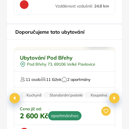
Vzdálenost vzdušně:
24.8 km
Doporučujeme tato ubytování
Vinný sklípek
Doporučujeme
P
Ubytování Pod Břehy
M
Sauna
S
Pod Břehy 73, 69106 Velké Pavlovice
U vody
Pro milovníky přírody
Pr
11 osob
11 lůžek
2 apartmány
Pro milovníky vína
Kuchyně
Standardní postele
Koupelna
Klimatizace
Parkování zdarma
Cena již od:
2 600 Kč
apartmán/noc
Ce
3