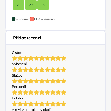
28
29
30
Váš termín
Plně obsazeno
Přidat recenzi
Čistota
Vybavení
Služby
Personál
Poloha
Aktivity a atrakce v okolí