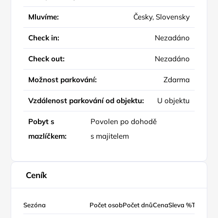
Mluvíme:
Česky, Slovensky
Check in:
Nezadáno
Check out:
Nezadáno
Možnost parkování:
Zdarma
Vzdálenost parkování od objektu:
U objektu
Pobyt s
Povolen po dohodě
mazlíčkem:
s majitelem
Ceník
Sezóna
Počet osob
Počet dnů
Cena
Sleva %
Typ ceny