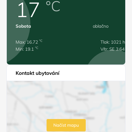
17
°C
Sobota
oblačno
°C
Max: 16.72
Tlak: 1021 hPa
°C
Min: 19.1
Vítr: SE 3.64 m/
Kontakt ubytování
Načíst mapu