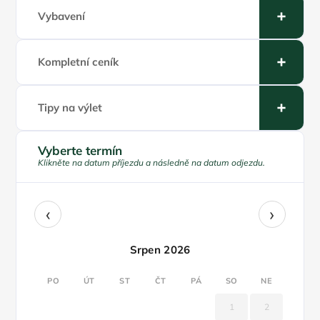
Vybavení
Kompletní ceník
Tipy na výlet
Vyberte termín
Klikněte na datum příjezdu a následně na datum odjezdu.
‹
›
Srpen 2026
PO
ÚT
ST
ČT
PÁ
SO
NE
1
2