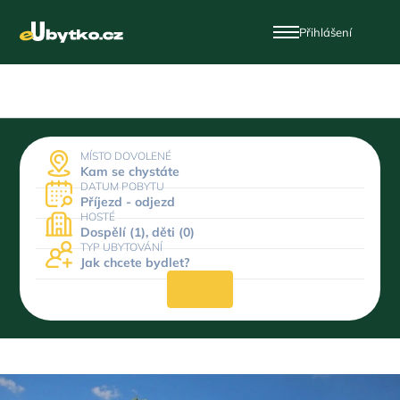
Přihlášení
MÍSTO DOVOLENÉ
Kam se chystáte
DATUM POBYTU
Příjezd - odjezd
HOSTÉ
Dospělí (1), děti (0)
TYP UBYTOVÁNÍ
Jak chcete bydlet?