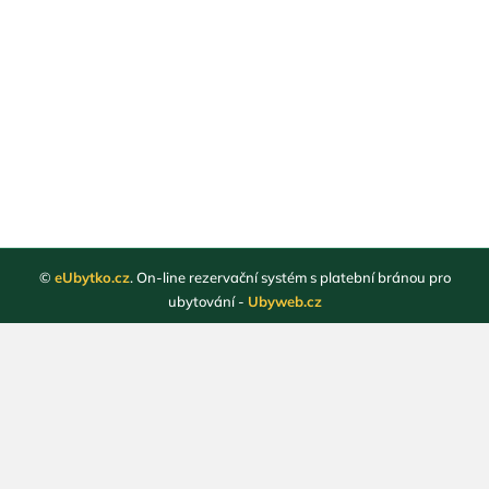
©
eUbytko.cz
. On-line rezervační systém s platební bránou pro
ubytování -
Ubyweb.cz
Registrace ubytovatelů
Webové stránky ubytování
Magazín
Obchodní podmínky
Ochrana osobních údajů