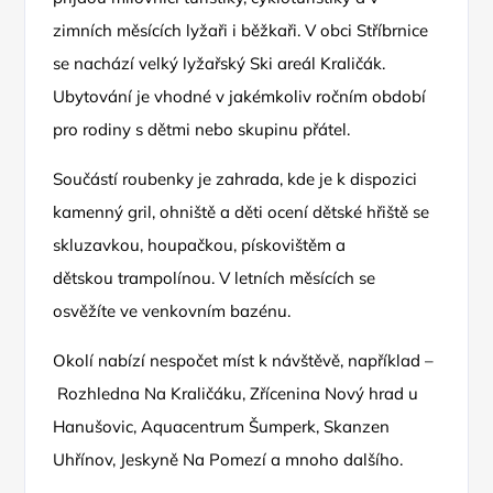
zimních měsících lyžaři i běžkaři. V obci Stříbrnice
se nachází velký lyžařský Ski areál Kraličák.
Ubytování je vhodné v jakémkoliv ročním období
pro rodiny s dětmi nebo skupinu přátel.
Součástí roubenky je zahrada, kde je k dispozici
kamenný gril, ohniště a děti ocení dětské hřiště se
skluzavkou, houpačkou, pískovištěm a
dětskou trampolínou. V letních měsících se
osvěžíte ve venkovním bazénu.
Okolí nabízí nespočet míst k návštěvě, například –
Rozhledna Na Kraličáku, Zřícenina Nový hrad u
Hanušovic, Aquacentrum Šumperk, Skanzen
Uhřínov, Jeskyně Na Pomezí a mnoho dalšího.