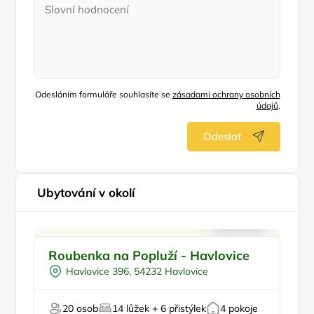
Odesláním formuláře souhlasíte se
zásadami ochrany osobních
údajů
.
Odeslat
Ubytování v okolí
Pro rodiny s dětmi
Doporučujeme
Pr
Roubenka na Popluží - Havlovice
Ch
Pro skupiny
Havlovice 396, 54232 Havlovice
Na samotě
U lesa
20 osob
14 lůžek + 6 přistýlek
4 pokoje
Na horách