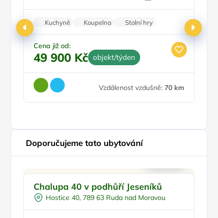
Kuchyně
Koupelna
Stolní hry
Nekuřácký objekt
Parkování zdarma
Cena již od:
49 900 Kč
objekt/týden
Ce
4
Vzdálenost vzdušně:
70 km
Doporučujeme tato ubytování
Venkovní bazén
Doporučujeme
Chalupa 40 v podhůří Jeseníků
Vi
Koupací sud
Hostice 40, 789 63 Ruda nad Moravou
Vířivka
Sauna