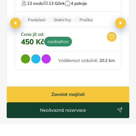
13 osob
13 lůžek
4 pokoje
U vody
Ce
Povlečení
Stolní hry
Pračka
5
Vysavač
Parkování zdarma
Cena již od:
450 Kč
osoba/noc
Vzdálenost vzdušně:
20.2 km
Zavolat majiteli
Nezávazná rezervace